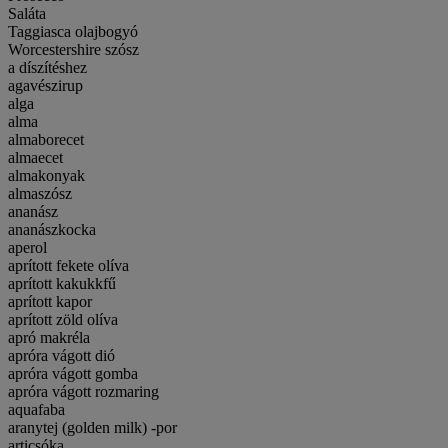
Saláta
Taggiasca olajbogyó
Worcestershire szósz
a díszítéshez
agavészirup
alga
alma
almaborecet
almaecet
almakonyak
almaszósz
ananász
ananászkocka
aperol
aprított fekete olíva
aprított kakukkfű
aprított kapor
aprított zöld olíva
apró makréla
apróra vágott dió
apróra vágott gomba
apróra vágott rozmaring
aquafaba
aranytej (golden milk) -por
articsóka