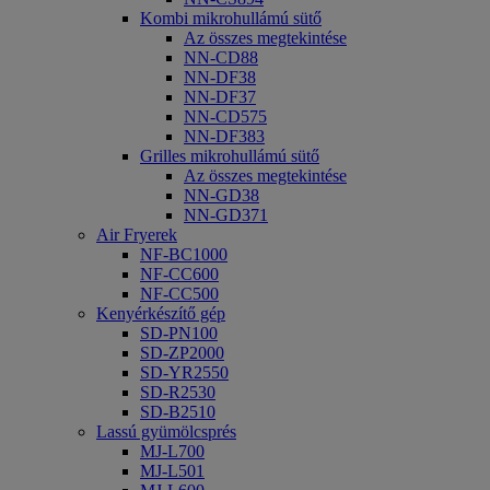
Kombi mikrohullámú sütő
Az összes megtekintése
NN-CD88
NN-DF38
NN-DF37
NN-CD575
NN-DF383
Grilles mikrohullámú sütő
Az összes megtekintése
NN-GD38
NN-GD371
Air Fryerek
NF-BC1000
NF-CC600
NF-CC500
Kenyérkészítő gép
SD-PN100
SD-ZP2000
SD-YR2550
SD-R2530
SD-B2510
Lassú gyümölcsprés
MJ-L700
MJ-L501