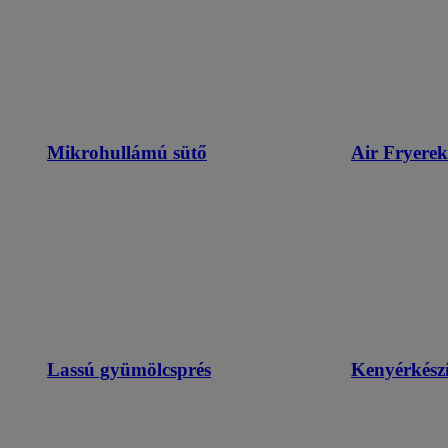
Mikrohullámú sütő
Air Fryerek
Lassú gyümölcsprés
Kenyérkészí