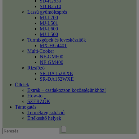
SD-R2530
SD-B2510
Lassú gyümölcsprés
MJ-L700
MJ-L501
MJ-L600
MJ-L500
Turmixgépek és leveskészítők
MX-HG4401
Multi-Cooker
NF-GM600
NF-GM400
Rizsfőző
SR-DA152KXE
SR-DA152WXE
Ötletek
Extrák – csatlakozzon közösségünkhöz!
How-to
SZERZŐK
Támogatás
Termékregisztráció
Értékesítő helyek