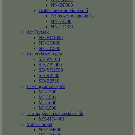
NN-DF383
Grilles mikrohullámú sütő
Az összes megtekintése
NN-GD38
NN-GD371
Air Fryerek
NF-BC1000
NF-CC600
NF-CC500
Kenyérkészítő gép
SD-PN100
SD-ZP2000
SD-YR2550
SD-R2530
SD-B2510
Lassú gyümölcsprés
MJ-L700
MJ-L501
MJ-L600
MJ-L500
Turmixgépek és leveskészítők
MX-HG4401
Multi-Cooker
NF-GM600