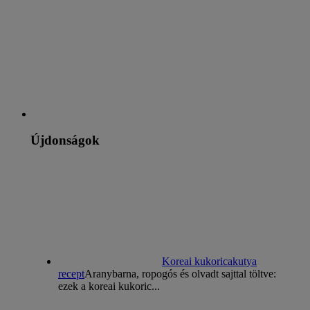
Újdonságok
Koreai kukoricakutya
recept
Aranybarna, ropogós és olvadt sajttal töltve:
ezek a koreai kukoric...