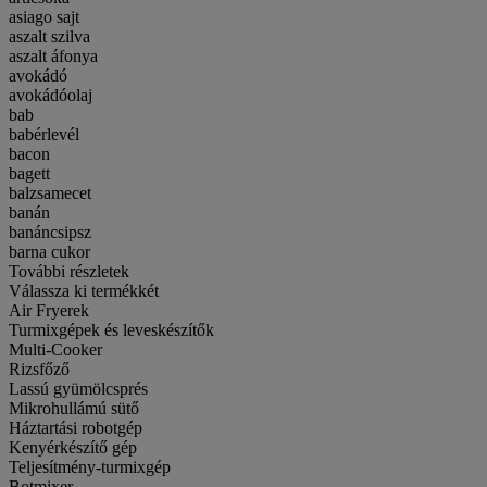
asiago sajt
aszalt szilva
aszalt áfonya
avokádó
avokádóolaj
bab
babérlevél
bacon
bagett
balzsamecet
banán
banáncsipsz
barna cukor
További részletek
Válassza ki termékkét
Air Fryerek
Turmixgépek és leveskészítők
Multi-Cooker
Rizsfőző
Lassú gyümölcsprés
Mikrohullámú sütő
Háztartási robotgép
Kenyérkészítő gép
Teljesítmény-turmixgép
Botmixer