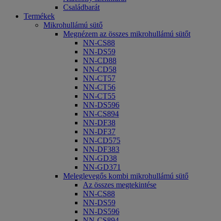
Családbarát
Termékek
Mikrohullámú sütő
Megnézem az összes mikrohullámú sütőt
NN-CS88
NN-DS59
NN-CD88
NN-CD58
NN-CT57
NN-CT56
NN-CT55
NN-DS596
NN-CS894
NN-DF38
NN-DF37
NN-CD575
NN-DF383
NN-GD38
NN-GD371
Meleglevegős kombi mikrohullámú sütő
Az összes megtekintése
NN-CS88
NN-DS59
NN-DS596
NN-CS894