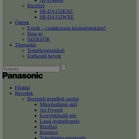
NF-GM400
Rizsfőző
SR-DA152KXE
SR-DA152WXE
Ötletek
Extrák – csatlakozzon közösségünkhöz!
How-to
SZERZŐK
Támogatás
Termékregisztráció
Értékesítő helyek
Főoldal
Receptek
Receptek termékek szerint
Mikrohullámú sütő
Air Fryerek
Kenyérkészítő gép
Lassú gyümölcsprés
Rizsfőző
Botmixer
Teljesítmény-turmixgép