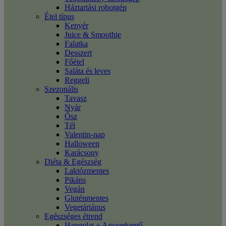
Háztartási robotgép
Étel típus
Kenyér
Juice & Smoothie
Falatka
Desszert
Főétel
Saláta és leves
Reggeli
Szezonális
Tavasz
Nyár
Ősz
Tél
Valentin-nap
Halloween
Karácsony
Diéta & Egészség
Laktózmentes
Pikáns
Vegán
Gluténmentes
Vegetáriánus
Egészséges étrend
Hangulat + Agyserkentő