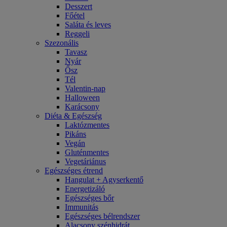
Desszert
Főétel
Saláta és leves
Reggeli
Szezonális
Tavasz
Nyár
Ősz
Tél
Valentin-nap
Halloween
Karácsony
Diéta & Egészség
Laktózmentes
Pikáns
Vegán
Gluténmentes
Vegetáriánus
Egészséges étrend
Hangulat + Agyserkentő
Energetizáló
Egészséges bőr
Immunitás
Egészséges bélrendszer
Alacsony szénhidrát