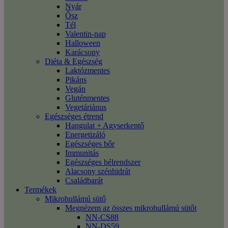
Nyár
Ősz
Tél
Valentin-nap
Halloween
Karácsony
Diéta & Egészség
Laktózmentes
Pikáns
Vegán
Gluténmentes
Vegetáriánus
Egészséges étrend
Hangulat + Agyserkentő
Energetizáló
Egészséges bőr
Immunitás
Egészséges bélrendszer
Alacsony szénhidrát
Családbarát
Termékek
Mikrohullámú sütő
Megnézem az összes mikrohullámú sütőt
NN-CS88
NN-DS59