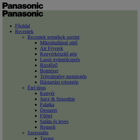
Főoldal
Receptek
Receptek termékek szerint
Mikrohullámú sütő
Air Fryerek
Kenyérkészítő gép
Lassú gyümölcsprés
Rizsfőző
Botmixer
Teljesítmény-turmixgép
Háztartási robotgép
Étel típus
Kenyér
Juice & Smoothie
Falatka
Desszert
Főétel
Saláta és leves
Reggeli
Szezonális
Tavasz