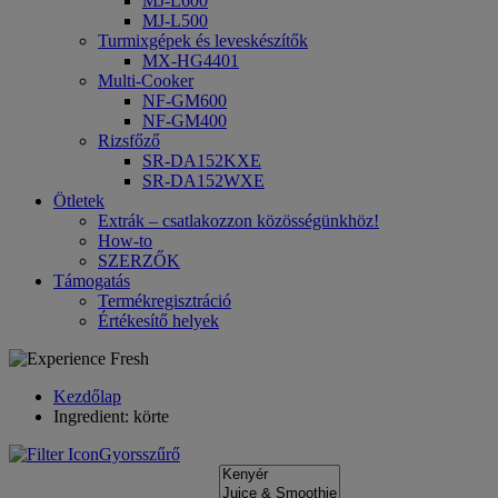
MJ-L600
MJ-L500
Turmixgépek és leveskészítők
MX-HG4401
Multi-Cooker
NF-GM600
NF-GM400
Rizsfőző
SR-DA152KXE
SR-DA152WXE
Ötletek
Extrák – csatlakozzon közösségünkhöz!
How-to
SZERZŐK
Támogatás
Termékregisztráció
Értékesítő helyek
Kezdőlap
Ingredient: körte
Gyorsszűrő