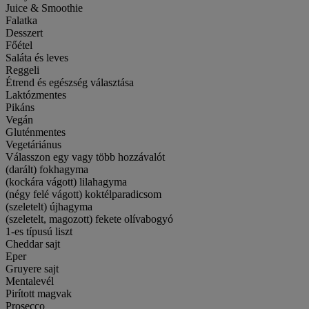
Juice & Smoothie
Falatka
Desszert
Főétel
Saláta és leves
Reggeli
Étrend és egészség választása
Laktózmentes
Pikáns
Vegán
Gluténmentes
Vegetáriánus
Válasszon egy vagy több hozzávalót
(darált) fokhagyma
(kockára vágott) lilahagyma
(négy felé vágott) koktélparadicsom
(szeletelt) újhagyma
(szeletelt, magozott) fekete olívabogyó
1-es típusú liszt
Cheddar sajt
Eper
Gruyere sajt
Mentalevél
Pirított magvak
Prosecco