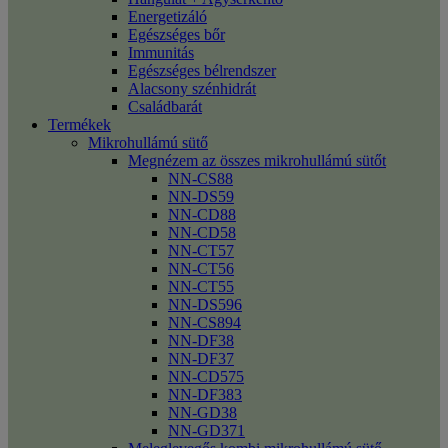
Energetizáló
Egészséges bőr
Immunitás
Egészséges bélrendszer
Alacsony szénhidrát
Családbarát
Termékek
Mikrohullámú sütő
Megnézem az összes mikrohullámú sütőt
NN-CS88
NN-DS59
NN-CD88
NN-CD58
NN-CT57
NN-CT56
NN-CT55
NN-DS596
NN-CS894
NN-DF38
NN-DF37
NN-CD575
NN-DF383
NN-GD38
NN-GD371