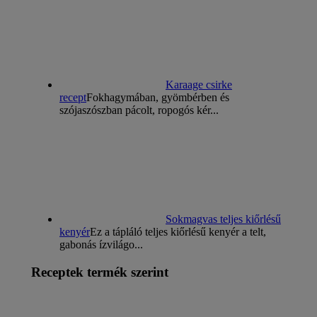
Karaage csirke
recept
Fokhagymában, gyömbérben és
szójaszószban pácolt, ropogós kér...
Sokmagvas teljes kiőrlésű
kenyér
Ez a tápláló teljes kiőrlésű kenyér a telt,
gabonás ízvilágo...
Receptek termék szerint