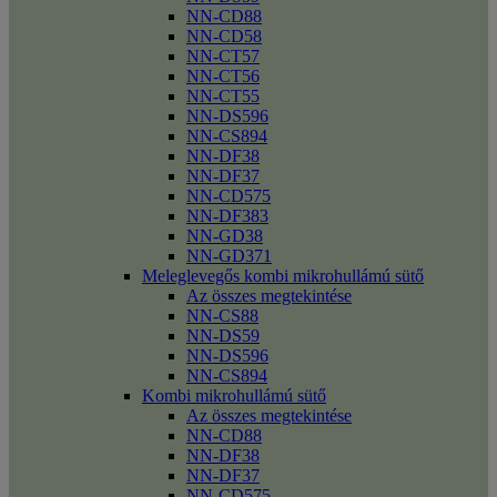
NN-CD88
NN-CD58
NN-CT57
NN-CT56
NN-CT55
NN-DS596
NN-CS894
NN-DF38
NN-DF37
NN-CD575
NN-DF383
NN-GD38
NN-GD371
Meleglevegős kombi mikrohullámú sütő
Az összes megtekintése
NN-CS88
NN-DS59
NN-DS596
NN-CS894
Kombi mikrohullámú sütő
Az összes megtekintése
NN-CD88
NN-DF38
NN-DF37
NN-CD575