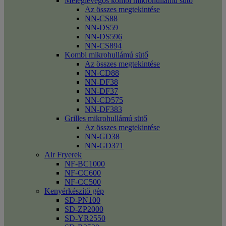
Meleglevegős kombi mikrohullámú sütő
Az összes megtekintése
NN-CS88
NN-DS59
NN-DS596
NN-CS894
Kombi mikrohullámú sütő
Az összes megtekintése
NN-CD88
NN-DF38
NN-DF37
NN-CD575
NN-DF383
Grilles mikrohullámú sütő
Az összes megtekintése
NN-GD38
NN-GD371
Air Fryerek
NF-BC1000
NF-CC600
NF-CC500
Kenyérkészítő gép
SD-PN100
SD-ZP2000
SD-YR2550