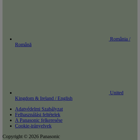
România /
Română
United
Kingdom & Ireland / English
Adatvédelmi Szabályzat
Felhasználási feltételek
A Panasonic felkeresése
Cookie-irányelvek
Copyright © 2026 Panasonic