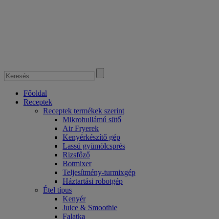
Főoldal
Receptek
Receptek termékek szerint
Mikrohullámú sütő
Air Fryerek
Kenyérkészítő gép
Lassú gyümölcsprés
Rizsfőző
Botmixer
Teljesítmény-turmixgép
Háztartási robotgép
Étel típus
Kenyér
Juice & Smoothie
Falatka