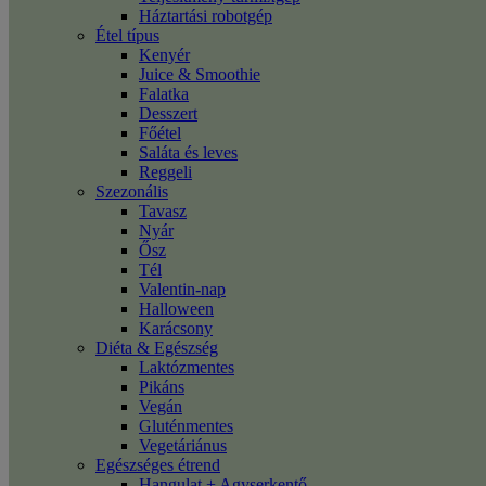
Háztartási robotgép
Étel típus
Kenyér
Juice & Smoothie
Falatka
Desszert
Főétel
Saláta és leves
Reggeli
Szezonális
Tavasz
Nyár
Ősz
Tél
Valentin-nap
Halloween
Karácsony
Diéta & Egészség
Laktózmentes
Pikáns
Vegán
Gluténmentes
Vegetáriánus
Egészséges étrend
Hangulat + Agyserkentő