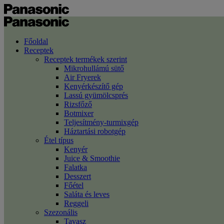
Főoldal
Receptek
Receptek termékek szerint
Mikrohullámú sütő
Air Fryerek
Kenyérkészítő gép
Lassú gyümölcsprés
Rizsfőző
Botmixer
Teljesítmény-turmixgép
Háztartási robotgép
Étel típus
Kenyér
Juice & Smoothie
Falatka
Desszert
Főétel
Saláta és leves
Reggeli
Szezonális
Tavasz