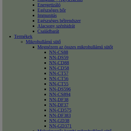
Energetizáló
Egészséges bőr
Immunitás
Egészséges bélrendszer
Alacsony szénhidrát
Családbarát
Termékek
Mikrohullámú sütő
Megnézem az összes mikrohullámú sütőt
NN-CS88
NN-DS59
NN-CD88
NN-CD58
NN-CT57
NN-CT56
NN-CT55
NN-DS596
NN-CS894
NN-DF38
NN-DF37
NN-CD575
NN-DF383
NN-GD38
NN-GD371