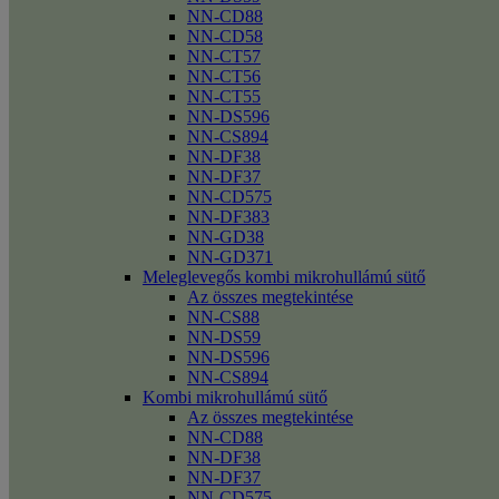
NN-CD88
NN-CD58
NN-CT57
NN-CT56
NN-CT55
NN-DS596
NN-CS894
NN-DF38
NN-DF37
NN-CD575
NN-DF383
NN-GD38
NN-GD371
Meleglevegős kombi mikrohullámú sütő
Az összes megtekintése
NN-CS88
NN-DS59
NN-DS596
NN-CS894
Kombi mikrohullámú sütő
Az összes megtekintése
NN-CD88
NN-DF38
NN-DF37
NN-CD575