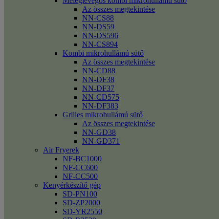
Meleglevegős kombi mikrohullámú sütő
Az összes megtekintése
NN-CS88
NN-DS59
NN-DS596
NN-CS894
Kombi mikrohullámú sütő
Az összes megtekintése
NN-CD88
NN-DF38
NN-DF37
NN-CD575
NN-DF383
Grilles mikrohullámú sütő
Az összes megtekintése
NN-GD38
NN-GD371
Air Fryerek
NF-BC1000
NF-CC600
NF-CC500
Kenyérkészítő gép
SD-PN100
SD-ZP2000
SD-YR2550