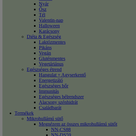
Nyár
Ősz
Tél
Valentin-nap
Halloween
Karácsony
Diéta & Egészség
Laktózmentes
Pikáns
Vegán
Gluténmentes
Vegetáriánus
Egészséges étrend
Hangulat + Agyserkentő
Energetizáló
Egészséges bőr
Immunitás
Egészséges bélrendszer
Alacsony szénhidrát
Családbarát
Termékek
Mikrohullámú sütő
Megnézem az összes mikrohullámú sütőt
NN-CS88
NN-DS59