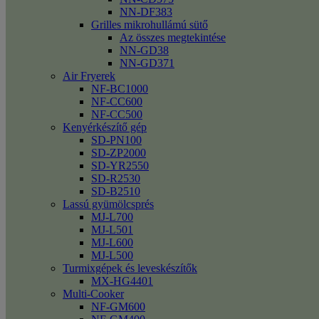
NN-DF383
Grilles mikrohullámú sütő
Az összes megtekintése
NN-GD38
NN-GD371
Air Fryerek
NF-BC1000
NF-CC600
NF-CC500
Kenyérkészítő gép
SD-PN100
SD-ZP2000
SD-YR2550
SD-R2530
SD-B2510
Lassú gyümölcsprés
MJ-L700
MJ-L501
MJ-L600
MJ-L500
Turmixgépek és leveskészítők
MX-HG4401
Multi-Cooker
NF-GM600