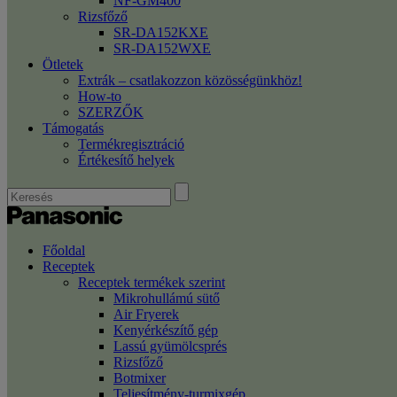
NF-GM400
Rizsfőző
SR-DA152KXE
SR-DA152WXE
Ötletek
Extrák – csatlakozzon közösségünkhöz!
How-to
SZERZŐK
Támogatás
Termékregisztráció
Értékesítő helyek
Főoldal
Receptek
Receptek termékek szerint
Mikrohullámú sütő
Air Fryerek
Kenyérkészítő gép
Lassú gyümölcsprés
Rizsfőző
Botmixer
Teljesítmény-turmixgép