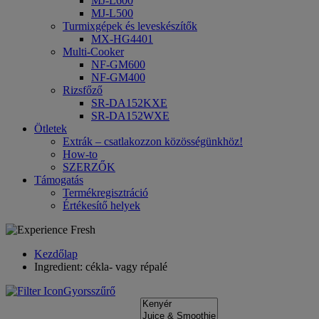
MJ-L600
MJ-L500
Turmixgépek és leveskészítők
MX-HG4401
Multi-Cooker
NF-GM600
NF-GM400
Rizsfőző
SR-DA152KXE
SR-DA152WXE
Ötletek
Extrák – csatlakozzon közösségünkhöz!
How-to
SZERZŐK
Támogatás
Termékregisztráció
Értékesítő helyek
Kezdőlap
Ingredient: cékla- vagy répalé
Gyorsszűrő