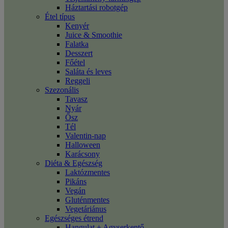
Háztartási robotgép
Étel típus
Kenyér
Juice & Smoothie
Falatka
Desszert
Főétel
Saláta és leves
Reggeli
Szezonális
Tavasz
Nyár
Ősz
Tél
Valentin-nap
Halloween
Karácsony
Diéta & Egészség
Laktózmentes
Pikáns
Vegán
Gluténmentes
Vegetáriánus
Egészséges étrend
Hangulat + Agyserkentő