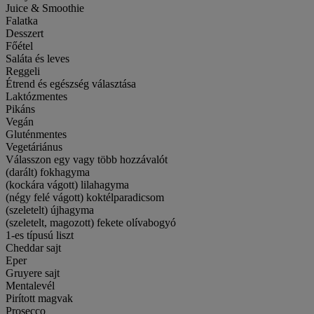
Juice & Smoothie
Falatka
Desszert
Főétel
Saláta és leves
Reggeli
Étrend és egészség választása
Laktózmentes
Pikáns
Vegán
Gluténmentes
Vegetáriánus
Válasszon egy vagy több hozzávalót
(darált) fokhagyma
(kockára vágott) lilahagyma
(négy felé vágott) koktélparadicsom
(szeletelt) újhagyma
(szeletelt, magozott) fekete olívabogyó
1-es típusú liszt
Cheddar sajt
Eper
Gruyere sajt
Mentalevél
Pirított magvak
Prosecco