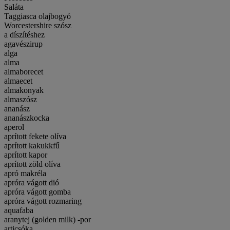
Saláta
Taggiasca olajbogyó
Worcestershire szósz
a díszítéshez
agavészirup
alga
alma
almaborecet
almaecet
almakonyak
almaszósz
ananász
ananászkocka
aperol
aprított fekete olíva
aprított kakukkfű
aprított kapor
aprított zöld olíva
apró makréla
apróra vágott dió
apróra vágott gomba
apróra vágott rozmaring
aquafaba
aranytej (golden milk) -por
articsóka