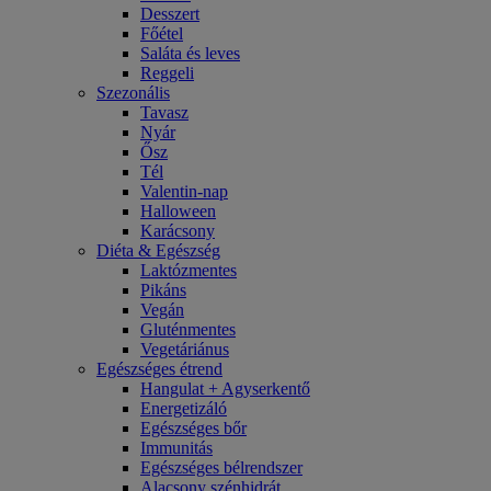
Desszert
Főétel
Saláta és leves
Reggeli
Szezonális
Tavasz
Nyár
Ősz
Tél
Valentin-nap
Halloween
Karácsony
Diéta & Egészség
Laktózmentes
Pikáns
Vegán
Gluténmentes
Vegetáriánus
Egészséges étrend
Hangulat + Agyserkentő
Energetizáló
Egészséges bőr
Immunitás
Egészséges bélrendszer
Alacsony szénhidrát