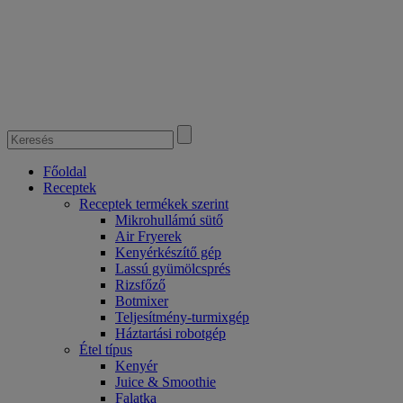
Főoldal
Receptek
Receptek termékek szerint
Mikrohullámú sütő
Air Fryerek
Kenyérkészítő gép
Lassú gyümölcsprés
Rizsfőző
Botmixer
Teljesítmény-turmixgép
Háztartási robotgép
Étel típus
Kenyér
Juice & Smoothie
Falatka