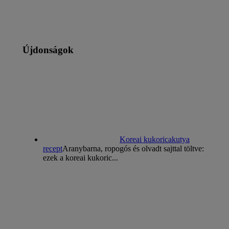
Újdonságok
Koreai kukoricakutya
recept
Aranybarna, ropogós és olvadt sajttal töltve:
ezek a koreai kukoric...