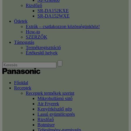
NF-GM400
Rizsfőző
SR-DA152KXE
SR-DA152WXE
Ötletek
Extrák – csatlakozzon közösségünkhöz!
How-to
SZERZŐK
Támogatás
Termékregisztráció
Értékesítő helyek
Főoldal
Receptek
Receptek termékek szerint
Mikrohullámú sütő
Air Fryerek
Kenyérkészítő gép
Lassú gyümölcsprés
Rizsfőző
Botmixer
Teljesítmény-turmixgép