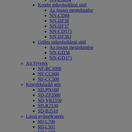
Kombi mikrohullámú sütő
Az összes megtekintése
NN-CD88
NN-DF38
NN-DF37
NN-CD575
NN-DF383
Grilles mikrohullámú sütő
Az összes megtekintése
NN-GD38
NN-GD371
Air Fryerek
NF-BC1000
NF-CC600
NF-CC500
Kenyérkészítő gép
SD-PN100
SD-ZP2000
SD-YR2550
SD-R2530
SD-B2510
Lassú gyümölcsprés
MJ-L700
MJ-L501