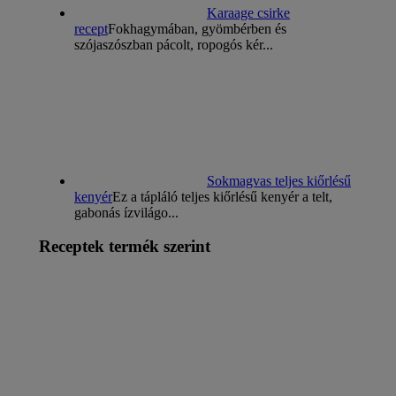
Karaage csirke
recept
Fokhagymában, gyömbérben és
szójaszószban pácolt, ropogós kér...
Sokmagvas teljes kiőrlésű
kenyér
Ez a tápláló teljes kiőrlésű kenyér a telt,
gabonás ízvilágo...
Receptek termék szerint