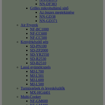
NN-DF383
Grilles mikrohullámú sütő
Az összes megtekintése
NN-GD38
NN-GD371
Air Fryerek
NF-BC1000
NF-CC600
NF-CC500
Kenyérkészítő gép
SD-PN100
SD-ZP2000
SD-YR2550
SD-R2530
SD-B2510
Lassú gyümölcsprés
MJ-L700
MJ-L501
MJ-L600
MJ-L500
Turmixgépek és leveskészítők
MX-HG4401
Multi-Cooker
NF-GM600