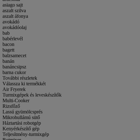
asiago sajt
aszalt szilva
aszalt áfonya
avokádó
avokádóolaj
bab
babérlevél
bacon
bagett
balzsamecet
banán
banáncsipsz
barna cukor
További részletek
Válassza ki termékkét
Air Fryerek
Turmixgépek és leveskészítők
Multi-Cooker
Rizsfőző
Lassú gyümölcsprés
Mikrohullámú sütő
Háztartási robotgép
Kenyérkészítő gép
Teljesítmény-turmixgép
Botmixer