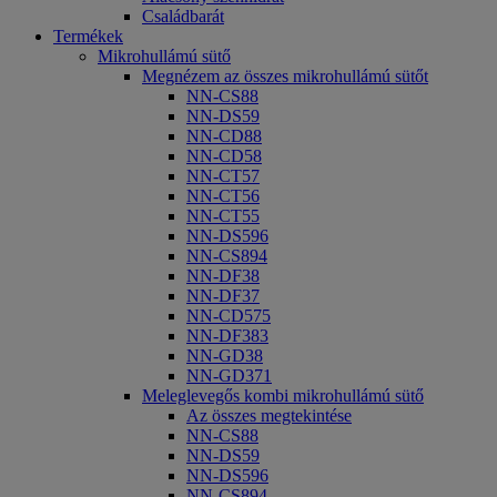
Családbarát
Termékek
Mikrohullámú sütő
Megnézem az összes mikrohullámú sütőt
NN-CS88
NN-DS59
NN-CD88
NN-CD58
NN-CT57
NN-CT56
NN-CT55
NN-DS596
NN-CS894
NN-DF38
NN-DF37
NN-CD575
NN-DF383
NN-GD38
NN-GD371
Meleglevegős kombi mikrohullámú sütő
Az összes megtekintése
NN-CS88
NN-DS59
NN-DS596
NN-CS894