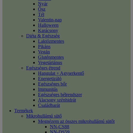
Nyár
Ősz
Tél
Valentin-nap
Halloween
Karácsony
Diéta & Egészség
Laktózmentes
Pikáns
Vegán
Gluténmentes
Vegetáriánus
Egészséges étrend
Hangulat + Agyserkentő
Energetizáló
Egészséges bőr
Immunitás
Egészséges bélrendszer
Alacsony szénhidrát
Családbarát
Termékek
Mikrohullámú sütő
Megnézem az összes mikrohullámú sütőt
NN-CS88
NN-DS59