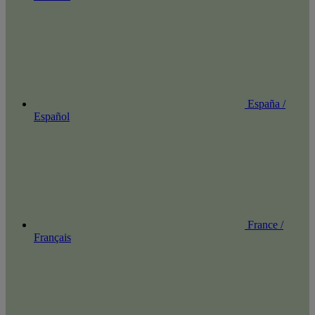
España /
Español
France /
Français