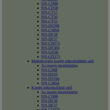
NN-CD88
NN-CD58
NN-CT57
NN-CT56
NN-CT55
NN-DS596
NN-CS894
NN-DF38
NN-DF37
NN-CD575
NN-DF383
NN-GD38
NN-GD371
Meleglevegős kombi mikrohullámú sütő
Az összes megtekintése
NN-CS88
NN-DS59
NN-DS596
NN-CS894
Kombi mikrohullámú sütő
Az összes megtekintése
NN-CD88
NN-DF38
NN-DF37
NN-CD575