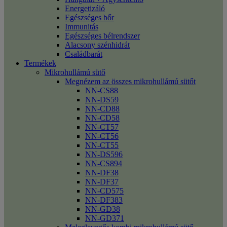
Energetizáló
Egészséges bőr
Immunitás
Egészséges bélrendszer
Alacsony szénhidrát
Családbarát
Termékek
Mikrohullámú sütő
Megnézem az összes mikrohullámú sütőt
NN-CS88
NN-DS59
NN-CD88
NN-CD58
NN-CT57
NN-CT56
NN-CT55
NN-DS596
NN-CS894
NN-DF38
NN-DF37
NN-CD575
NN-DF383
NN-GD38
NN-GD371