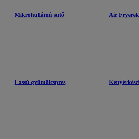
Mikrohullámú sütő
Air Fryerek
Lassú gyümölcsprés
Kenyérkészí