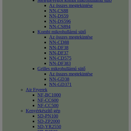
Meleglevegős kombi mikrohullámú sütő
Az összes megtekintése
NN-CS88
NN-DS59
NN-DS596
NN-CS894
Kombi mikrohullámú sütő
Az összes megtekintése
NN-CD88
NN-DF38
NN-DF37
NN-CD575
NN-DF383
Grilles mikrohullámú sütő
Az összes megtekintése
NN-GD38
NN-GD371
Air Fryerek
NF-BC1000
NF-CC600
NF-CC500
Kenyérkészítő gép
SD-PN100
SD-ZP2000
SD-YR2550