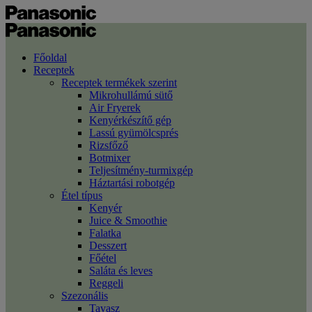
Főoldal
Receptek
Receptek termékek szerint
Mikrohullámú sütő
Air Fryerek
Kenyérkészítő gép
Lassú gyümölcsprés
Rizsfőző
Botmixer
Teljesítmény-turmixgép
Háztartási robotgép
Étel típus
Kenyér
Juice & Smoothie
Falatka
Desszert
Főétel
Saláta és leves
Reggeli
Szezonális
Tavasz