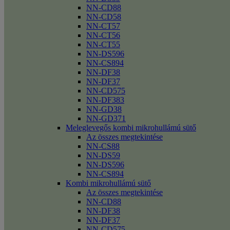
NN-CD88
NN-CD58
NN-CT57
NN-CT56
NN-CT55
NN-DS596
NN-CS894
NN-DF38
NN-DF37
NN-CD575
NN-DF383
NN-GD38
NN-GD371
Meleglevegős kombi mikrohullámú sütő
Az összes megtekintése
NN-CS88
NN-DS59
NN-DS596
NN-CS894
Kombi mikrohullámú sütő
Az összes megtekintése
NN-CD88
NN-DF38
NN-DF37
NN-CD575