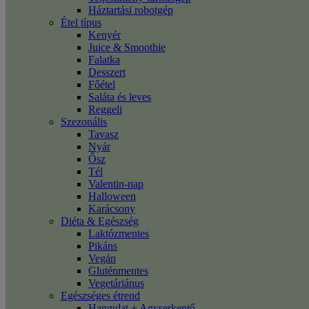
Háztartási robotgép
Étel típus
Kenyér
Juice & Smoothie
Falatka
Desszert
Főétel
Saláta és leves
Reggeli
Szezonális
Tavasz
Nyár
Ősz
Tél
Valentin-nap
Halloween
Karácsony
Diéta & Egészség
Laktózmentes
Pikáns
Vegán
Gluténmentes
Vegetáriánus
Egészséges étrend
Hangulat + Agyserkentő