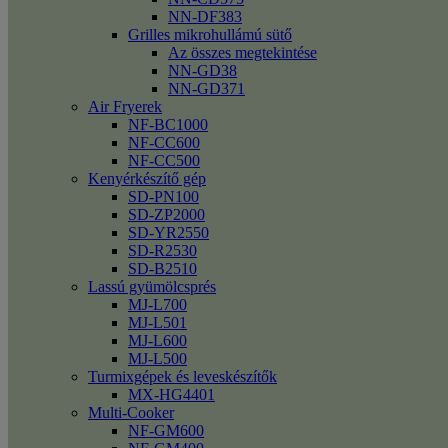
NN-DF383
Grilles mikrohullámú sütő
Az összes megtekintése
NN-GD38
NN-GD371
Air Fryerek
NF-BC1000
NF-CC600
NF-CC500
Kenyérkészítő gép
SD-PN100
SD-ZP2000
SD-YR2550
SD-R2530
SD-B2510
Lassú gyümölcsprés
MJ-L700
MJ-L501
MJ-L600
MJ-L500
Turmixgépek és leveskészítők
MX-HG4401
Multi-Cooker
NF-GM600