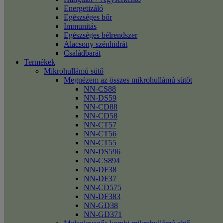
Energetizáló
Egészséges bőr
Immunitás
Egészséges bélrendszer
Alacsony szénhidrát
Családbarát
Termékek
Mikrohullámú sütő
Megnézem az összes mikrohullámú sütőt
NN-CS88
NN-DS59
NN-CD88
NN-CD58
NN-CT57
NN-CT56
NN-CT55
NN-DS596
NN-CS894
NN-DF38
NN-DF37
NN-CD575
NN-DF383
NN-GD38
NN-GD371