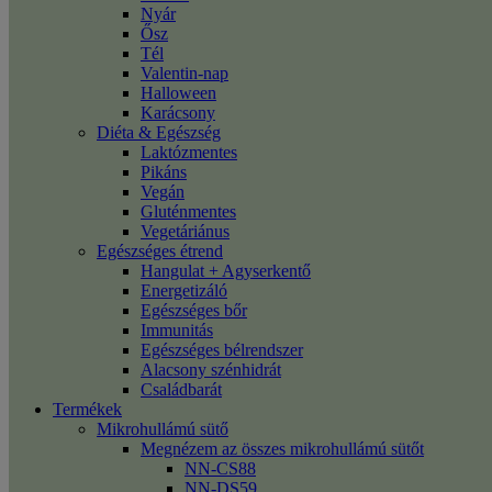
Nyár
Ősz
Tél
Valentin-nap
Halloween
Karácsony
Diéta & Egészség
Laktózmentes
Pikáns
Vegán
Gluténmentes
Vegetáriánus
Egészséges étrend
Hangulat + Agyserkentő
Energetizáló
Egészséges bőr
Immunitás
Egészséges bélrendszer
Alacsony szénhidrát
Családbarát
Termékek
Mikrohullámú sütő
Megnézem az összes mikrohullámú sütőt
NN-CS88
NN-DS59