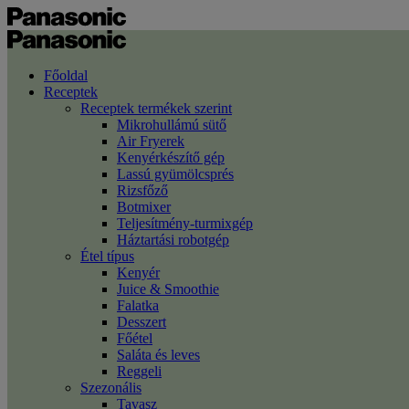
Főoldal
Receptek
Receptek termékek szerint
Mikrohullámú sütő
Air Fryerek
Kenyérkészítő gép
Lassú gyümölcsprés
Rizsfőző
Botmixer
Teljesítmény-turmixgép
Háztartási robotgép
Étel típus
Kenyér
Juice & Smoothie
Falatka
Desszert
Főétel
Saláta és leves
Reggeli
Szezonális
Tavasz