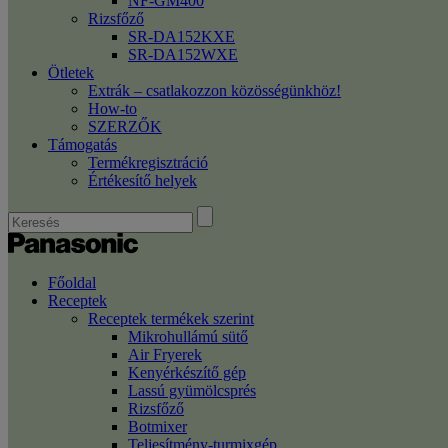
NF-GM400
Rizsfőző
SR-DA152KXE
SR-DA152WXE
Ötletek
Extrák – csatlakozzon közösségünkhöz!
How-to
SZERZŐK
Támogatás
Termékregisztráció
Értékesítő helyek
Főoldal
Receptek
Receptek termékek szerint
Mikrohullámú sütő
Air Fryerek
Kenyérkészítő gép
Lassú gyümölcsprés
Rizsfőző
Botmixer
Teljesítmény-turmixgép