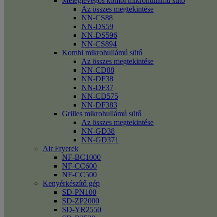
Meleglevegős kombi mikrohullámú sütő
Az összes megtekintése
NN-CS88
NN-DS59
NN-DS596
NN-CS894
Kombi mikrohullámú sütő
Az összes megtekintése
NN-CD88
NN-DF38
NN-DF37
NN-CD575
NN-DF383
Grilles mikrohullámú sütő
Az összes megtekintése
NN-GD38
NN-GD371
Air Fryerek
NF-BC1000
NF-CC600
NF-CC500
Kenyérkészítő gép
SD-PN100
SD-ZP2000
SD-YR2550