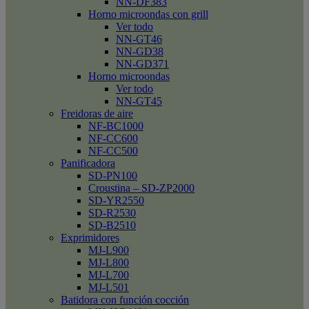
NN-DF383
Horno microondas con grill
Ver todo
NN-GT46
NN-GD38
NN-GD371
Horno microondas
Ver todo
NN-GT45
Freidoras de aire
NF-BC1000
NF-CC600
NF-CC500
Panificadora
SD-PN100
Croustina – SD-ZP2000
SD-YR2550
SD-R2530
SD-B2510
Exprimidores
MJ-L900
MJ-L800
MJ-L700
MJ-L501
Batidora con función cocción