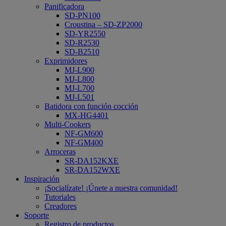
Panificadora
SD-PN100
Croustina – SD-ZP2000
SD-YR2550
SD-R2530
SD-B2510
Exprimidores
MJ-L900
MJ-L800
MJ-L700
MJ-L501
Batidora con función cocción
MX-HG4401
Multi-Cookers
NF-GM600
NF-GM400
Arroceras
SR-DA152KXE
SR-DA152WXE
Inspiración
¡Socialízate! ¡Únete a nuestra comunidad!
Tutoriales
Creadores
Soporte
Registro de productos