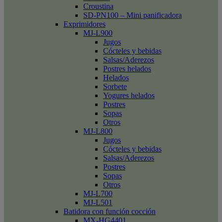
Croustina
SD-PN100 – Mini panificadora
Exprimidores
MJ-L900
Jugos
Cócteles y bebidas
Salsas/Aderezos
Postres helados
Helados
Sorbete
Yogures helados
Postres
Sopas
Otros
MJ-L800
Jugos
Cócteles y bebidas
Salsas/Aderezos
Postres
Sopas
Otros
MJ-L700
MJ-L501
Batidora con función cocción
MX-HG4401