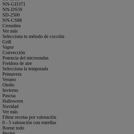
NN-GD371
NN-DS59
SD-2500
NN-CS88
Croustina
Ver más
Selecciona tu método de cocción
Grill
Vapor
Convección
Potencia del microondas
Freidora de aire
Selecciona la temporada
Primavera
Verano
Otoño
Invierno
Pascua
Halloween
Navidad
Ver más
Filtrar recetas por valoración
0
-
5
valoración con estrellas
Borrar todo
Hecho