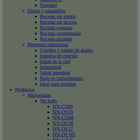
Navidad
Dietas y saludables
Recetas sin gluten
Recetas sin lactosa
Recetas veganas
Recetas vegetarianas
Recetas picantes
Bienestar nutricional
Cerebro y estado de ánimo
Impulso de energía
Salud de la piel
Inmunidad
Salud intestinal
Bajo en carbohidratos
Ideal para familias
Productos
Microondas
Ver todo
NN-CS88
NN-DS59
NN-CD88
NN-DF38
NN-DF37
NN-DF385