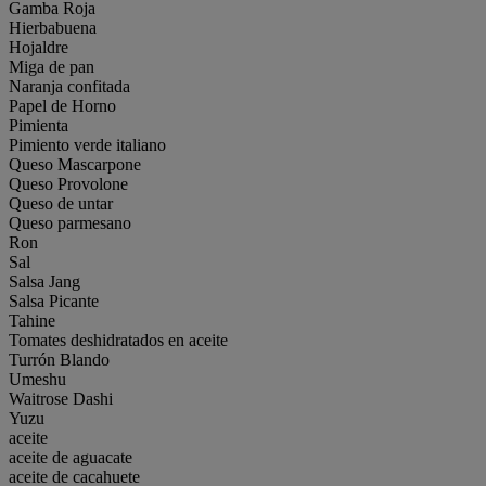
Gamba Roja
Hierbabuena
Hojaldre
Miga de pan
Naranja confitada
Papel de Horno
Pimienta
Pimiento verde italiano
Queso Mascarpone
Queso Provolone
Queso de untar
Queso parmesano
Ron
Sal
Salsa Jang
Salsa Picante
Tahine
Tomates deshidratados en aceite
Turrón Blando
Umeshu
Waitrose Dashi
Yuzu
aceite
aceite de aguacate
aceite de cacahuete