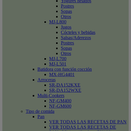
Yogures helados
Postres
Sopas
Otros
MJ-L800
Jugos
Cócteles y bebidas
Salsas/Aderezos
Postres
Sopas
Otros
MJ-L700
MJ-L501
Batidora con función cocción
MX-HG4401
Arroceras
SR-DA152KXE
SR-DA152WXE
Multi-Cookers
NF-GM400
NF-GM600
Tipo de comida
Pan
VER TODAS LAS RECETAS DE PAN
VER TODAS LAS RECETAS DE