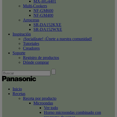
MX-HG4401
Multi-Cookers
NF-GM600
NF-GM400
Arroceras
SR-DA152KXE
SR-DA152WXE
Inspiración
¡Socialízate! ¡Únete a nuestra comunidad!
Tutoriales
Creadores
Soporte
Registro de productos
Dónde comprar
Inicio
Recetas
Receta por producto
Microondas
Ver todo
Horno microondas combinado con