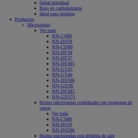
Salud intestinal
Bajo en carbohidratos
Ideal para familias
Productos
Microondas
Ver todo
NN-CS88
NN-DS59
NN-CD88
NN-DF38
NN-DF37
NN-DF385
NN-GT45
NN-GT46
NN-DS596
NN-GD38
NN-DF383
NN-GD371
Horno microondas combinado con programa de
vapor
Ver todo
NN-CS88
NN-DS59
NN-DS596
Horno microondas con freidora de aire