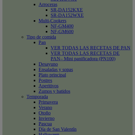
Arroceras
SR-DA152KXE
SR-DA152WXE
Multi-Cookers
NF-GM400
NF-GM600
Tipo de comida
Pan
VER TODAS LAS RECETAS DE PAN
VER TODAS LAS RECETAS DE
PAN– Mini panificadora (PN100)
Desayuno
Ensaladas y sopas
Plato principal
Postres
Aperitivos
Zumos y batidos
Temporada
Primavera
Verano
Otoño
Invierno
Pascua
Día de San Valentín
Halloween