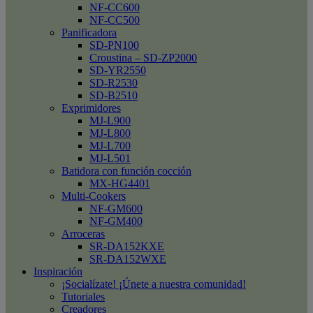
NF-CC600
NF-CC500
Panificadora
SD-PN100
Croustina – SD-ZP2000
SD-YR2550
SD-R2530
SD-B2510
Exprimidores
MJ-L900
MJ-L800
MJ-L700
MJ-L501
Batidora con función cocción
MX-HG4401
Multi-Cookers
NF-GM600
NF-GM400
Arroceras
SR-DA152KXE
SR-DA152WXE
Inspiración
¡Socialízate! ¡Únete a nuestra comunidad!
Tutoriales
Creadores