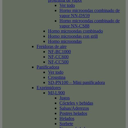
programa de vapor
Ver todo
Horno microondas combinado de
vapor NN-DS59
Horno microondas combinado de
vapor NN-CS88
Horno microondas combinado
Horno microondas con grill
Horno microondas
Freidoras de aire
NF-BC1000
NF-CC600
NF-CC500
Panificadora
Ver todo
Croustina
SD-PN100 – Mini panificadora
Exprimidores
MJ-L900
Jugos
Cócteles y bebidas
Salsas/Aderezos
Postres helados
Helados
Sorbete