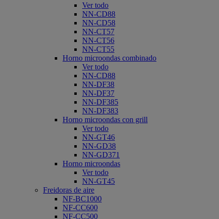
Ver todo
NN-CD88
NN-CD58
NN-CT57
NN-CT56
NN-CT55
Horno microondas combinado
Ver todo
NN-CD88
NN-DF38
NN-DF37
NN-DF385
NN-DF383
Horno microondas con grill
Ver todo
NN-GT46
NN-GD38
NN-GD371
Horno microondas
Ver todo
NN-GT45
Freidoras de aire
NF-BC1000
NF-CC600
NF-CC500