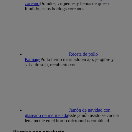
coreano
Dorados, crujientes y llenos de queso
fundido, estos hotdogs coreanos ...
Receta de pollo
Karaage
Pollo tierno marinado en ajo, jengibre y
salsa de soja, recubierto con...
Jamón de navidad con
glaseado de mermelada
Este jamón asado se cocina
lentamente en el horno microondas combinad...
Recetas por producto