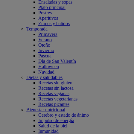
Ensaladas y sopas
Plato principal
Postres
Aperitivos
Zumos y batidos
Temporada
Primavera
Verano
Otoño
Invierno
Pascua
Día de San Valentín
Halloween
Navidad
Dietas y saludables
Recetas sin gluten
Recetas sin lactosa
Recetas veganas
Recetas vegetarianas
Recetas picantes
Bienestar nutricional
Cerebro y estado de ánimo
Impulso de energía
Salud de la piel
Inmunidad