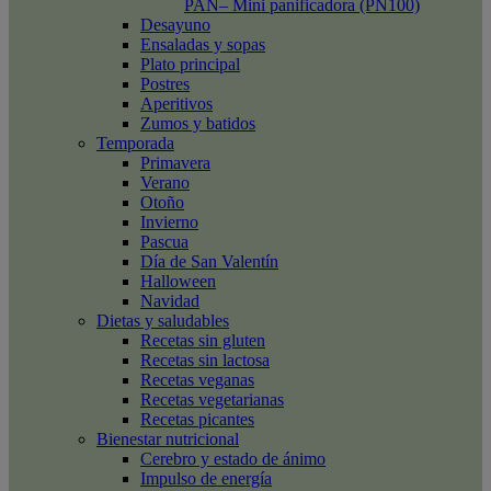
PAN– Mini panificadora (PN100)
Desayuno
Ensaladas y sopas
Plato principal
Postres
Aperitivos
Zumos y batidos
Temporada
Primavera
Verano
Otoño
Invierno
Pascua
Día de San Valentín
Halloween
Navidad
Dietas y saludables
Recetas sin gluten
Recetas sin lactosa
Recetas veganas
Recetas vegetarianas
Recetas picantes
Bienestar nutricional
Cerebro y estado de ánimo
Impulso de energía