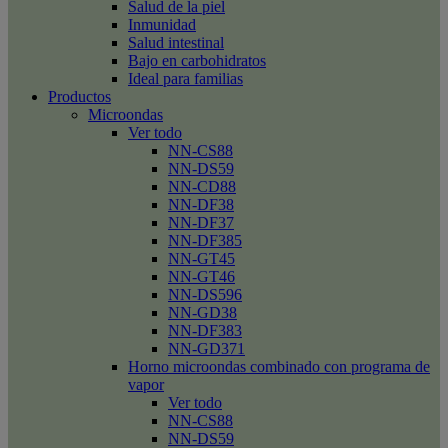
Salud de la piel
Inmunidad
Salud intestinal
Bajo en carbohidratos
Ideal para familias
Productos
Microondas
Ver todo
NN-CS88
NN-DS59
NN-CD88
NN-DF38
NN-DF37
NN-DF385
NN-GT45
NN-GT46
NN-DS596
NN-GD38
NN-DF383
NN-GD371
Horno microondas combinado con programa de
vapor
Ver todo
NN-CS88
NN-DS59