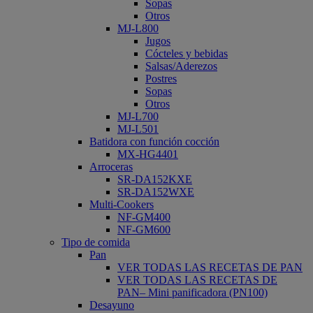
Sopas
Otros
MJ-L800
Jugos
Cócteles y bebidas
Salsas/Aderezos
Postres
Sopas
Otros
MJ-L700
MJ-L501
Batidora con función cocción
MX-HG4401
Arroceras
SR-DA152KXE
SR-DA152WXE
Multi-Cookers
NF-GM400
NF-GM600
Tipo de comida
Pan
VER TODAS LAS RECETAS DE PAN
VER TODAS LAS RECETAS DE
PAN– Mini panificadora (PN100)
Desayuno