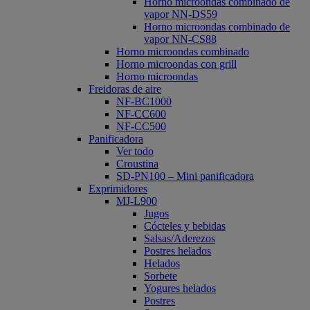
Horno microondas combinado de
vapor NN-DS59
Horno microondas combinado de
vapor NN-CS88
Horno microondas combinado
Horno microondas con grill
Horno microondas
Freidoras de aire
NF-BC1000
NF-CC600
NF-CC500
Panificadora
Ver todo
Croustina
SD-PN100 – Mini panificadora
Exprimidores
MJ-L900
Jugos
Cócteles y bebidas
Salsas/Aderezos
Postres helados
Helados
Sorbete
Yogures helados
Postres