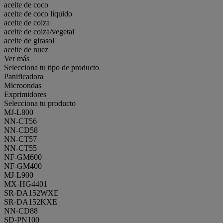
aceite de coco
aceite de coco líquido
aceite de colza
aceite de colza/vegetal
aceite de girasol
aceite de nuez
Ver más
Selecciona tu tipo de producto
Panificadora
Microondas
Exprimidores
Selecciona tu producto
MJ-L800
NN-CT56
NN-CD58
NN-CT57
NN-CT55
NF-GM600
NF-GM400
MJ-L900
MX-HG4401
SR-DA152WXE
SR-DA152KXE
NN-CD88
SD-PN100