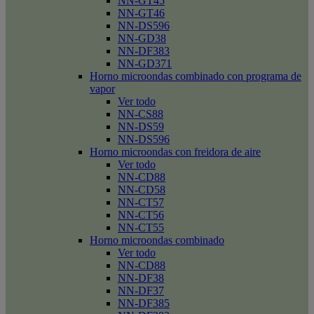
NN-GT45
NN-GT46
NN-DS596
NN-GD38
NN-DF383
NN-GD371
Horno microondas combinado con programa de
vapor
Ver todo
NN-CS88
NN-DS59
NN-DS596
Horno microondas con freidora de aire
Ver todo
NN-CD88
NN-CD58
NN-CT57
NN-CT56
NN-CT55
Horno microondas combinado
Ver todo
NN-CD88
NN-DF38
NN-DF37
NN-DF385