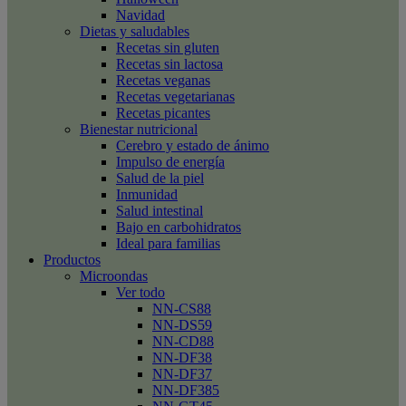
Navidad
Dietas y saludables
Recetas sin gluten
Recetas sin lactosa
Recetas veganas
Recetas vegetarianas
Recetas picantes
Bienestar nutricional
Cerebro y estado de ánimo
Impulso de energía
Salud de la piel
Inmunidad
Salud intestinal
Bajo en carbohidratos
Ideal para familias
Productos
Microondas
Ver todo
NN-CS88
NN-DS59
NN-CD88
NN-DF38
NN-DF37
NN-DF385