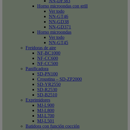
NN-DF383
Horno microondas con grill
Ver todo
NN-GT46
NN-GD38
NN-GD371
Horno microondas
Ver todo
NN-GT45
Freidoras de aire
NF-BC1000
NF-CC600
NF-CC500
Panificadora
SD-PN100
Croustina – SD-ZP2000
SD-YR2550
SD-R2530
SD-B2510
Exprimidores
MJ-L900
MJ-L800
MJ-L700
MJ-L501
Batidora con función cocción