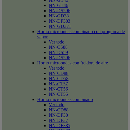
NN-GT45
NN-GT46
NN-DS596
NN-GD38
NN-DF383
NN-GD371
Horno microondas combinado con programa de
vapor
Ver todo
NN-CS88
NN-DS59
NN-DS596
Horno microondas con freidora de aire
Ver todo
NN-CD88
NN-CD58
NN-CT57
NN-CT56
NN-CT55
Horno microondas combinado
Ver todo
NN-CD88
NN-DF38
NN-DF37
NN-DF385