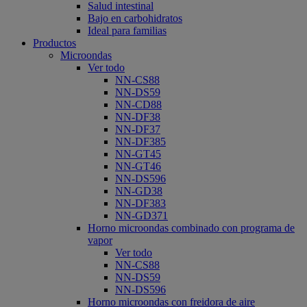
Salud intestinal
Bajo en carbohidratos
Ideal para familias
Productos
Microondas
Ver todo
NN-CS88
NN-DS59
NN-CD88
NN-DF38
NN-DF37
NN-DF385
NN-GT45
NN-GT46
NN-DS596
NN-GD38
NN-DF383
NN-GD371
Horno microondas combinado con programa de
vapor
Ver todo
NN-CS88
NN-DS59
NN-DS596
Horno microondas con freidora de aire