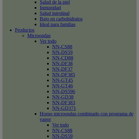
Salud de la piel
Inmunidad
Salud intestinal
Bajo en carbohidratos
Ideal para familias
Productos
Microondas
Ver todo
NN-CS88
NN-DS59
NN-CD88
NN-DF38
NN-DF37
NN-DF385
NN-GT45
NN-GT46
NN-DS596
NN-GD38
NN-DF383
NN-GD371
Horno microondas combinado con programa de
vapor
Ver todo
NN-CS88
NN-DS59