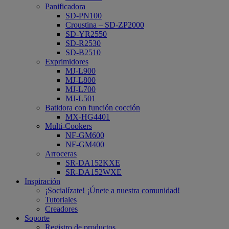
Panificadora
SD-PN100
Croustina – SD-ZP2000
SD-YR2550
SD-R2530
SD-B2510
Exprimidores
MJ-L900
MJ-L800
MJ-L700
MJ-L501
Batidora con función cocción
MX-HG4401
Multi-Cookers
NF-GM600
NF-GM400
Arroceras
SR-DA152KXE
SR-DA152WXE
Inspiración
¡Socialízate! ¡Únete a nuestra comunidad!
Tutoriales
Creadores
Soporte
Registro de productos