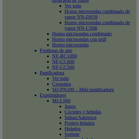
programa de vapor
Ver todo
Horno microondas combinado de
vapor NN-DS59
Horno microondas combinado de
vapor NN-CS88
Horno microondas combinado
Horno microondas con grill
Horno microondas
Freidoras de aire
NF-BC1000
NF-CC600
NF-CC500
Panificadora
Ver todo
Croustina
SD-PN100 – Mini panificadora
Exprimidores
MJ-L900
Jugos
Cócteles y bebidas
Salsas/Aderezos
Postres helados
Helados
Sorbete