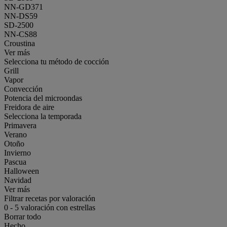
NN-GD371
NN-DS59
SD-2500
NN-CS88
Croustina
Ver más
Selecciona tu método de cocción
Grill
Vapor
Convección
Potencia del microondas
Freidora de aire
Selecciona la temporada
Primavera
Verano
Otoño
Invierno
Pascua
Halloween
Navidad
Ver más
Filtrar recetas por valoración
0
-
5
valoración con estrellas
Borrar todo
Hecho