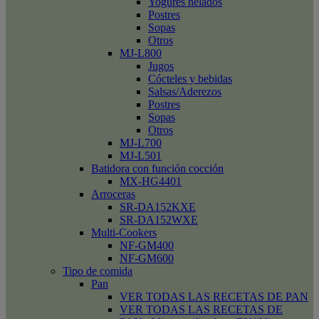
Yogures helados
Postres
Sopas
Otros
MJ-L800
Jugos
Cócteles y bebidas
Salsas/Aderezos
Postres
Sopas
Otros
MJ-L700
MJ-L501
Batidora con función cocción
MX-HG4401
Arroceras
SR-DA152KXE
SR-DA152WXE
Multi-Cookers
NF-GM400
NF-GM600
Tipo de comida
Pan
VER TODAS LAS RECETAS DE PAN
VER TODAS LAS RECETAS DE