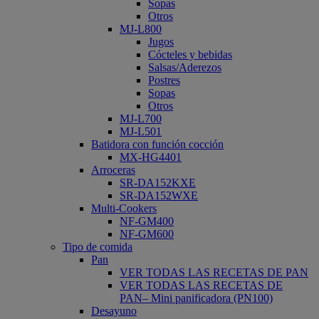
Sopas
Otros
MJ-L800
Jugos
Cócteles y bebidas
Salsas/Aderezos
Postres
Sopas
Otros
MJ-L700
MJ-L501
Batidora con función cocción
MX-HG4401
Arroceras
SR-DA152KXE
SR-DA152WXE
Multi-Cookers
NF-GM400
NF-GM600
Tipo de comida
Pan
VER TODAS LAS RECETAS DE PAN
VER TODAS LAS RECETAS DE
PAN– Mini panificadora (PN100)
Desayuno