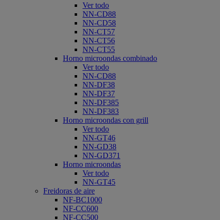
Ver todo
NN-CD88
NN-CD58
NN-CT57
NN-CT56
NN-CT55
Horno microondas combinado
Ver todo
NN-CD88
NN-DF38
NN-DF37
NN-DF385
NN-DF383
Horno microondas con grill
Ver todo
NN-GT46
NN-GD38
NN-GD371
Horno microondas
Ver todo
NN-GT45
Freidoras de aire
NF-BC1000
NF-CC600
NF-CC500