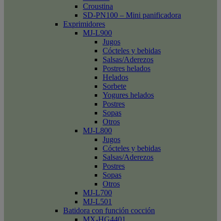
Croustina
SD-PN100 – Mini panificadora
Exprimidores
MJ-L900
Jugos
Cócteles y bebidas
Salsas/Aderezos
Postres helados
Helados
Sorbete
Yogures helados
Postres
Sopas
Otros
MJ-L800
Jugos
Cócteles y bebidas
Salsas/Aderezos
Postres
Sopas
Otros
MJ-L700
MJ-L501
Batidora con función cocción
MX-HG4401