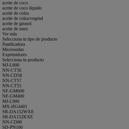
aceite de coco
aceite de coco líquido
aceite de colza
aceite de colza/vegetal
aceite de girasol
aceite de nuez
Ver más
Selecciona tu tipo de producto
Panificadora
Microondas
Exprimidores
Selecciona tu producto
MJ-L800
NN-CT56
NN-CD58
NN-CT57
NN-CT55
NF-GM600
NF-GM400
MJ-L900
MX-HG4401
SR-DA152WXE
SR-DA152KXE
NN-CD88
SD-PN100