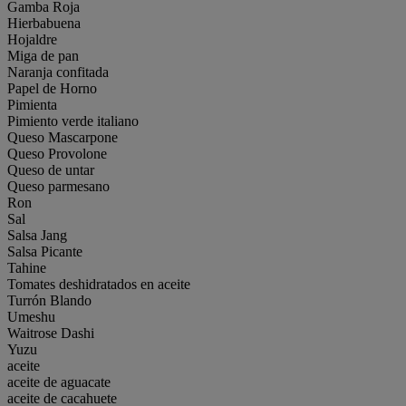
Gamba Roja
Hierbabuena
Hojaldre
Miga de pan
Naranja confitada
Papel de Horno
Pimienta
Pimiento verde italiano
Queso Mascarpone
Queso Provolone
Queso de untar
Queso parmesano
Ron
Sal
Salsa Jang
Salsa Picante
Tahine
Tomates deshidratados en aceite
Turrón Blando
Umeshu
Waitrose Dashi
Yuzu
aceite
aceite de aguacate
aceite de cacahuete