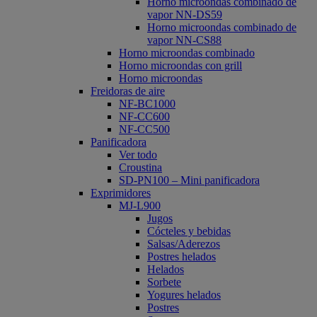
Horno microondas combinado de
vapor NN-DS59
Horno microondas combinado de
vapor NN-CS88
Horno microondas combinado
Horno microondas con grill
Horno microondas
Freidoras de aire
NF-BC1000
NF-CC600
NF-CC500
Panificadora
Ver todo
Croustina
SD-PN100 – Mini panificadora
Exprimidores
MJ-L900
Jugos
Cócteles y bebidas
Salsas/Aderezos
Postres helados
Helados
Sorbete
Yogures helados
Postres