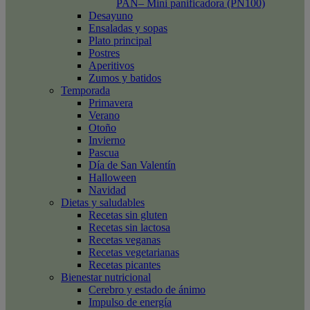
PAN– Mini panificadora (PN100)
Desayuno
Ensaladas y sopas
Plato principal
Postres
Aperitivos
Zumos y batidos
Temporada
Primavera
Verano
Otoño
Invierno
Pascua
Día de San Valentín
Halloween
Navidad
Dietas y saludables
Recetas sin gluten
Recetas sin lactosa
Recetas veganas
Recetas vegetarianas
Recetas picantes
Bienestar nutricional
Cerebro y estado de ánimo
Impulso de energía