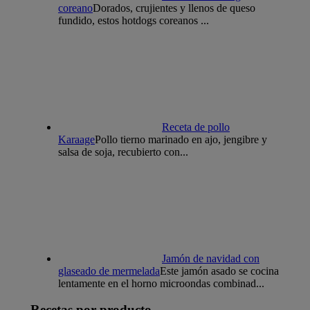
coreano
Dorados, crujientes y llenos de queso
fundido, estos hotdogs coreanos ...
Receta de pollo
Karaage
Pollo tierno marinado en ajo, jengibre y
salsa de soja, recubierto con...
Jamón de navidad con
glaseado de mermelada
Este jamón asado se cocina
lentamente en el horno microondas combinad...
Recetas por producto