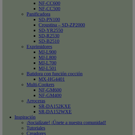
NF-CC600
NF-CC500
Panificadora
SD-PN100
Croustina – SD-ZP2000
SD-YR2550
SD-R2530
SD-B2510
Exprimidores
MJ-L900
MJ-L800
MJ-L700
MJ-L501
Batidora con función cocción
MX-HG4401
Multi-Cookers
NF-GM600
NF-GM400
Arroceras
SR-DA152KXE
SR-DA152WXE
Inspiración
¡Socialízate! ¡Únete a nuestra comunidad!
Tutoriales
Creadores