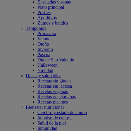
Ensaladas y sopas
Plato principal
Postres
Aperitivos
Zumos y batidos
Temporada
Primavera
Verano
Otoño
Invierno
Pascua
Día de San Valentín
Halloween
Navidad
Dietas y saludables
Recetas sin gluten
Recetas sin lactosa
Recetas veganas
Recetas vegetarianas
Recetas picantes
Bienestar nutricional
Cerebro y estado de ánimo
Impulso de energía
Salud de la piel
Inmunidad