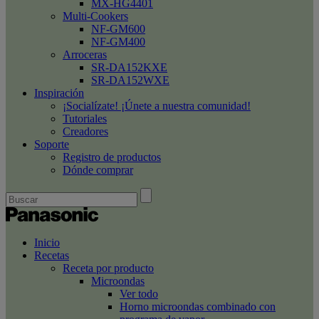
MX-HG4401
Multi-Cookers
NF-GM600
NF-GM400
Arroceras
SR-DA152KXE
SR-DA152WXE
Inspiración
¡Socialízate! ¡Únete a nuestra comunidad!
Tutoriales
Creadores
Soporte
Registro de productos
Dónde comprar
Inicio
Recetas
Receta por producto
Microondas
Ver todo
Horno microondas combinado con