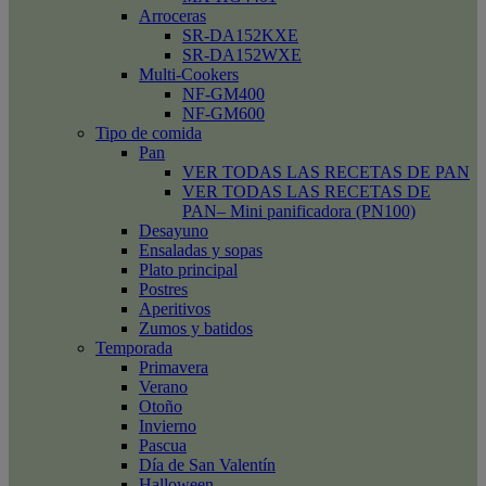
Arroceras
SR-DA152KXE
SR-DA152WXE
Multi-Cookers
NF-GM400
NF-GM600
Tipo de comida
Pan
VER TODAS LAS RECETAS DE PAN
VER TODAS LAS RECETAS DE
PAN– Mini panificadora (PN100)
Desayuno
Ensaladas y sopas
Plato principal
Postres
Aperitivos
Zumos y batidos
Temporada
Primavera
Verano
Otoño
Invierno
Pascua
Día de San Valentín
Halloween