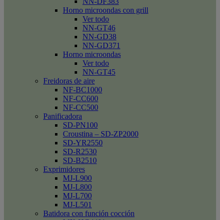
NN-DF383
Horno microondas con grill
Ver todo
NN-GT46
NN-GD38
NN-GD371
Horno microondas
Ver todo
NN-GT45
Freidoras de aire
NF-BC1000
NF-CC600
NF-CC500
Panificadora
SD-PN100
Croustina – SD-ZP2000
SD-YR2550
SD-R2530
SD-B2510
Exprimidores
MJ-L900
MJ-L800
MJ-L700
MJ-L501
Batidora con función cocción