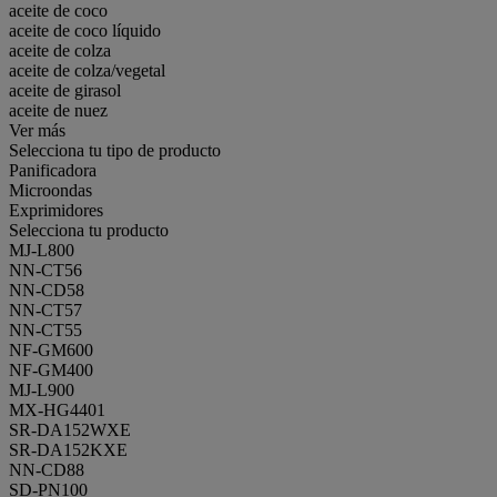
aceite de coco
aceite de coco líquido
aceite de colza
aceite de colza/vegetal
aceite de girasol
aceite de nuez
Ver más
Selecciona tu tipo de producto
Panificadora
Microondas
Exprimidores
Selecciona tu producto
MJ-L800
NN-CT56
NN-CD58
NN-CT57
NN-CT55
NF-GM600
NF-GM400
MJ-L900
MX-HG4401
SR-DA152WXE
SR-DA152KXE
NN-CD88
SD-PN100