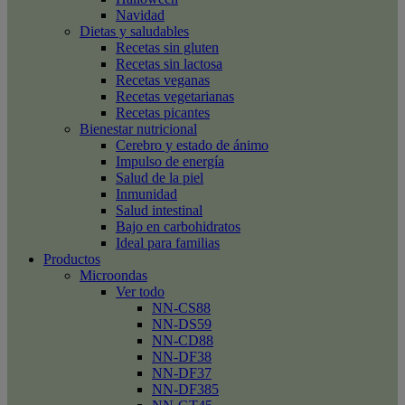
Navidad
Dietas y saludables
Recetas sin gluten
Recetas sin lactosa
Recetas veganas
Recetas vegetarianas
Recetas picantes
Bienestar nutricional
Cerebro y estado de ánimo
Impulso de energía
Salud de la piel
Inmunidad
Salud intestinal
Bajo en carbohidratos
Ideal para familias
Productos
Microondas
Ver todo
NN-CS88
NN-DS59
NN-CD88
NN-DF38
NN-DF37
NN-DF385