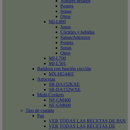
Yogures helados
Postres
Sopas
Otros
MJ-L800
Jugos
Cócteles y bebidas
Salsas/Aderezos
Postres
Sopas
Otros
MJ-L700
MJ-L501
Batidora con función cocción
MX-HG4401
Arroceras
SR-DA152KXE
SR-DA152WXE
Multi-Cookers
NF-GM400
NF-GM600
Tipo de comida
Pan
VER TODAS LAS RECETAS DE PAN
VER TODAS LAS RECETAS DE