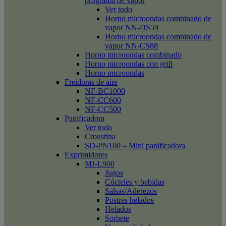
programa de vapor
Ver todo
Horno microondas combinado de
vapor NN-DS59
Horno microondas combinado de
vapor NN-CS88
Horno microondas combinado
Horno microondas con grill
Horno microondas
Freidoras de aire
NF-BC1000
NF-CC600
NF-CC500
Panificadora
Ver todo
Croustina
SD-PN100 – Mini panificadora
Exprimidores
MJ-L900
Jugos
Cócteles y bebidas
Salsas/Aderezos
Postres helados
Helados
Sorbete