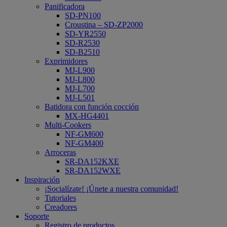
Panificadora
SD-PN100
Croustina – SD-ZP2000
SD-YR2550
SD-R2530
SD-B2510
Exprimidores
MJ-L900
MJ-L800
MJ-L700
MJ-L501
Batidora con función cocción
MX-HG4401
Multi-Cookers
NF-GM600
NF-GM400
Arroceras
SR-DA152KXE
SR-DA152WXE
Inspiración
¡Socialízate! ¡Únete a nuestra comunidad!
Tutoriales
Creadores
Soporte
Registro de productos