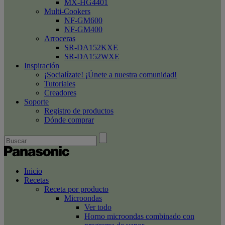
MX-HG4401
Multi-Cookers
NF-GM600
NF-GM400
Arroceras
SR-DA152KXE
SR-DA152WXE
Inspiración
¡Socialízate! ¡Únete a nuestra comunidad!
Tutoriales
Creadores
Soporte
Registro de productos
Dónde comprar
Inicio
Recetas
Receta por producto
Microondas
Ver todo
Horno microondas combinado con