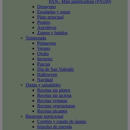
PAN– Mini panificadora (PN100)
Desayuno
Ensaladas y sopas
Plato principal
Postres
Aperitivos
Zumos y batidos
Temporada
Primavera
Verano
Otoño
Invierno
Pascua
Día de San Valentín
Halloween
Navidad
Dietas y saludables
Recetas sin gluten
Recetas sin lactosa
Recetas veganas
Recetas vegetarianas
Recetas picantes
Bienestar nutricional
Cerebro y estado de ánimo
Impulso de energía