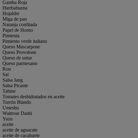
Gamba Roja
Hierbabuena
Hojaldre
Miga de pan
Naranja confitada
Papel de Horno
Pimienta
Pimiento verde italiano
Queso Mascarpone
Queso Provolone
Queso de untar
Queso parmesano
Ron
Sal
Salsa Jang
Salsa Picante
Tahine
Tomates deshidratados en aceite
Turrón Blando
Umeshu
Waitrose Dashi
Yuzu
aceite
aceite de aguacate
aceite de cacahuete