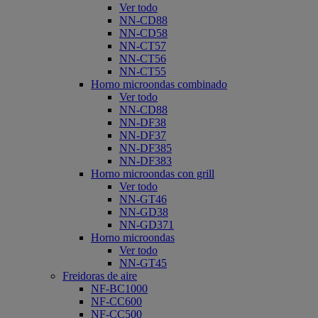
Ver todo
NN-CD88
NN-CD58
NN-CT57
NN-CT56
NN-CT55
Horno microondas combinado
Ver todo
NN-CD88
NN-DF38
NN-DF37
NN-DF385
NN-DF383
Horno microondas con grill
Ver todo
NN-GT46
NN-GD38
NN-GD371
Horno microondas
Ver todo
NN-GT45
Freidoras de aire
NF-BC1000
NF-CC600
NF-CC500