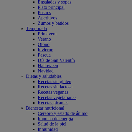
Ensaladas y sopas
Plato principal
Postres
Aperitivos
Zumos y batidos
Temporada
Primavera
Verano
Otoño
Invierno
Pascua
Día de San Valentín
Halloween
Navidad
Dietas y saludables
Recetas sin gluten
Recetas sin lactosa
Recetas veganas
Recetas vegetarianas
Recetas picantes
Bienestar nutricional
Cerebro y estado de ánimo
Impulso de energía
Salud de la piel
Inmunidad