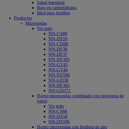
Salud intestinal
Bajo en carbohidratos
Ideal para familias
Productos
Microondas
Ver todo
NN-CS88
NN-DS59
NN-CD88
NN-DF38
NN-DF37
NN-DF385
NN-GT45
NN-GT46
NN-DS596
NN-GD38
NN-DF383
NN-GD371
Horno microondas combinado con programa de
vapor
Ver todo
NN-CS88
NN-DS59
NN-DS596
Horno microondas con freidora de aire