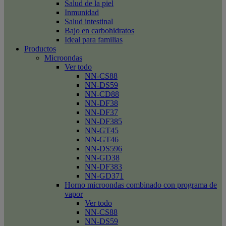
Salud de la piel
Inmunidad
Salud intestinal
Bajo en carbohidratos
Ideal para familias
Productos
Microondas
Ver todo
NN-CS88
NN-DS59
NN-CD88
NN-DF38
NN-DF37
NN-DF385
NN-GT45
NN-GT46
NN-DS596
NN-GD38
NN-DF383
NN-GD371
Horno microondas combinado con programa de
vapor
Ver todo
NN-CS88
NN-DS59