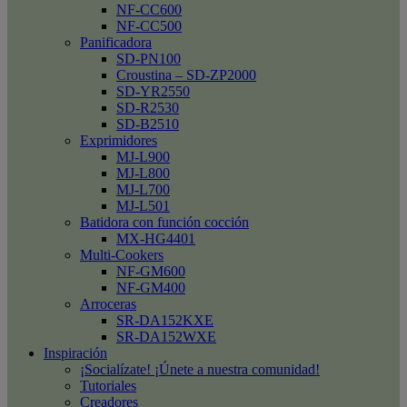
NF-CC600
NF-CC500
Panificadora
SD-PN100
Croustina – SD-ZP2000
SD-YR2550
SD-R2530
SD-B2510
Exprimidores
MJ-L900
MJ-L800
MJ-L700
MJ-L501
Batidora con función cocción
MX-HG4401
Multi-Cookers
NF-GM600
NF-GM400
Arroceras
SR-DA152KXE
SR-DA152WXE
Inspiración
¡Socialízate! ¡Únete a nuestra comunidad!
Tutoriales
Creadores