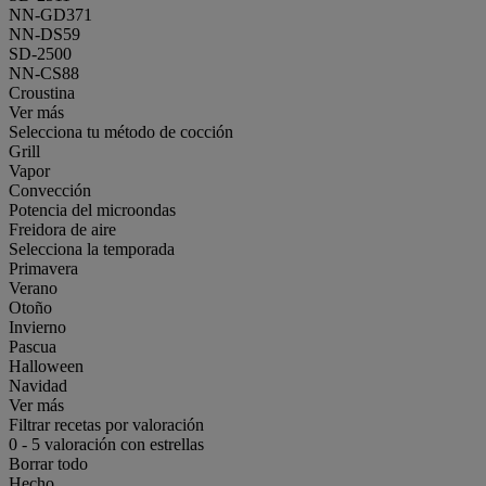
NN-GD371
NN-DS59
SD-2500
NN-CS88
Croustina
Ver más
Selecciona tu método de cocción
Grill
Vapor
Convección
Potencia del microondas
Freidora de aire
Selecciona la temporada
Primavera
Verano
Otoño
Invierno
Pascua
Halloween
Navidad
Ver más
Filtrar recetas por valoración
0
-
5
valoración con estrellas
Borrar todo
Hecho