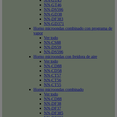
NN-GT45
NN-GT46
NN-DS596
NN-GD38
NN-DF383
NN-GD371
Horno microondas combinado con programa de
vapor
Ver todo
NN-CS88
NN-DS59
NN-DS596
Horno microondas con freidora de aire
Ver todo
NN-CD88
NN-CD58
NN-CT57
NN-CT56
NN-CT55
Horno microondas combinado
Ver todo
NN-CD88
NN-DF38
NN-DF37
NN-DF385