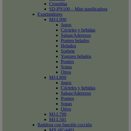
Croustina
SD-PN100 – Mini panificadora
Exprimidores
MJ-L900
Jugos
Cócteles y bebidas
Salsas/Aderezos
Postres helados
Helados
Sorbete
Yogures helados
Postres
Sopas
Otros
MJ-L800
Jugos
Cócteles y bebidas
Salsas/Aderezos
Postres
Sopas
Otros
MJ-L700
MJ-L501
Batidora con función cocción
MX-HG4401