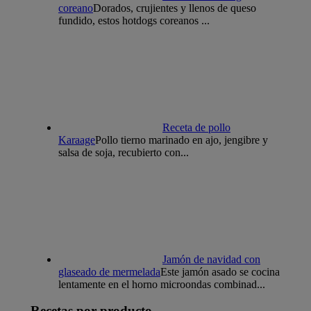
coreano
Dorados, crujientes y llenos de queso
fundido, estos hotdogs coreanos ...
Receta de pollo
Karaage
Pollo tierno marinado en ajo, jengibre y
salsa de soja, recubierto con...
Jamón de navidad con
glaseado de mermelada
Este jamón asado se cocina
lentamente en el horno microondas combinad...
Recetas por producto