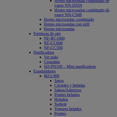
Horno microondas combinado de
vapor NN-DS59
Horno microondas combinado de
vapor NN-CS88
Horno microondas combinado
Horno microondas con grill
Horno microondas
Freidoras de aire
NF-BC1000
NF-CC600
NF-CC500
Panificadora
Ver todo
Croustina
SD-PN100 – Mini panificadora
Exprimidores
MJ-L900
Jugos
Cócteles y bebidas
Salsas/Aderezos
Postres helados
Helados
Sorbete
Yogures helados
Postres