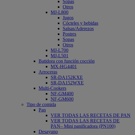
Sopas
Otros
MJ-L800
Jugos
Cócteles y bebidas
Salsas/Aderezos
Postres
Sopas
Otros
MJ-L700
MJ-L501
Batidora con función cocción
MX-HG4401
Arroceras
SR-DA152KXE
SR-DA152WXE
Multi-Cookers
NF-GM400
NF-GM600
Tipo de comida
Pan
VER TODAS LAS RECETAS DE PAN
VER TODAS LAS RECETAS DE
PAN– Mini panificadora (PN100)
Desayuno