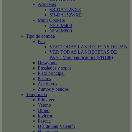
Arroceras
SR-DA152KXE
SR-DA152WXE
Multi-Cookers
NF-GM400
NF-GM600
Tipo de comida
Pan
VER TODAS LAS RECETAS DE PAN
VER TODAS LAS RECETAS DE
PAN– Mini panificadora (PN100)
Desayuno
Ensaladas y sopas
Plato principal
Postres
Aperitivos
Zumos y batidos
Temporada
Primavera
Verano
Otoño
Invierno
Pascua
Día de San Valentín
Halloween