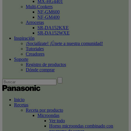
MX-HG4401
Multi-Cookers
NF-GM600
NF-GM400
Arroceras
SR-DA152KXE
SR-DA152WXE
Inspiración
¡Socialízate! ¡Únete a nuestra comunidad!
Tutoriales
Creadores
Soporte
Registro de productos
Dónde comprar
Inicio
Recetas
Receta por producto
Microondas
Ver todo
Horno microondas combinado con