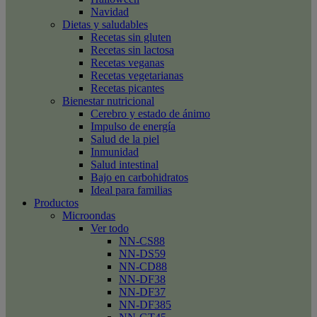
Navidad
Dietas y saludables
Recetas sin gluten
Recetas sin lactosa
Recetas veganas
Recetas vegetarianas
Recetas picantes
Bienestar nutricional
Cerebro y estado de ánimo
Impulso de energía
Salud de la piel
Inmunidad
Salud intestinal
Bajo en carbohidratos
Ideal para familias
Productos
Microondas
Ver todo
NN-CS88
NN-DS59
NN-CD88
NN-DF38
NN-DF37
NN-DF385