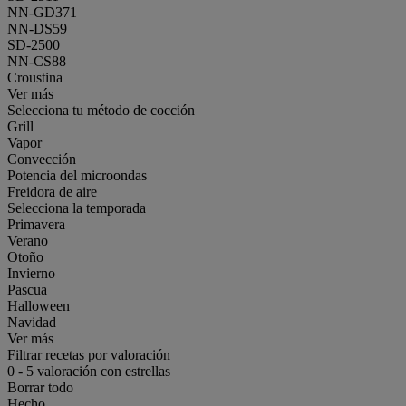
NN-GD371
NN-DS59
SD-2500
NN-CS88
Croustina
Ver más
Selecciona tu método de cocción
Grill
Vapor
Convección
Potencia del microondas
Freidora de aire
Selecciona la temporada
Primavera
Verano
Otoño
Invierno
Pascua
Halloween
Navidad
Ver más
Filtrar recetas por valoración
0
-
5
valoración con estrellas
Borrar todo
Hecho