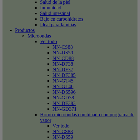
Salud de la piel
Inmunidad
Salud intestinal
Bajo en carbohidratos
Ideal para familias
Productos
Microondas
Ver todo
NN-CS88
NN-DS59
NN-CD88
NN-DF38
NN-DF37
NN-DF385
NN-GT45
NN-GT46
NN-DS596
NN-GD38
NN-DF383
NN-GD371
Horno microondas combinado con programa de
vapor
Ver todo
NN-CS88
NN-DS59