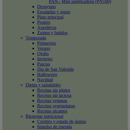
PAN– Mini panificadora (PN100)
Desayuno
Ensaladas y sopas
Plato principal
Postres
Aperitivos
Zumos y batidos
Temporada
Primavera
Verano
Otoño
Invierno
Pascua
Día de San Valentín
Halloween
Navidad
Dietas y saludables
Recetas sin gluten
Recetas sin lactosa
Recetas veganas
Recetas vegetarianas
Recetas picantes
Bienestar nutricional
Cerebro y estado de ánimo
Impulso de energía