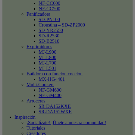
NF-CC600
NF-CC500
Panificadora
SD-PN100
Croustina – SD-ZP2000
SD-YR2550
SD-R2530
SD-B2510
Exprimidores
MJ-L900
MJ-L800
MJ-L700
MJ-L501
Batidora con función cocción
MX-HG4401
Multi-Cookers
NF-GM600
NF-GM400
Arroceras
SR-DA152KXE
SR-DA152WXE
Inspiración
¡Socialízate! ¡Únete a nuestra comunidad!
Tutoriales
Creadores