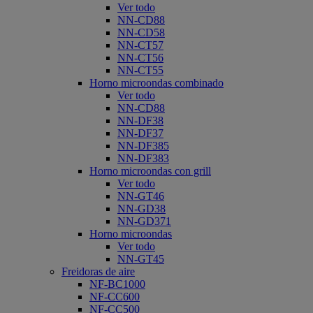
Ver todo
NN-CD88
NN-CD58
NN-CT57
NN-CT56
NN-CT55
Horno microondas combinado
Ver todo
NN-CD88
NN-DF38
NN-DF37
NN-DF385
NN-DF383
Horno microondas con grill
Ver todo
NN-GT46
NN-GD38
NN-GD371
Horno microondas
Ver todo
NN-GT45
Freidoras de aire
NF-BC1000
NF-CC600
NF-CC500