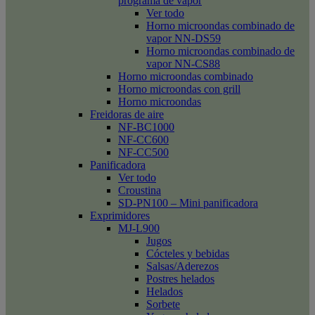
programa de vapor
Ver todo
Horno microondas combinado de
vapor NN-DS59
Horno microondas combinado de
vapor NN-CS88
Horno microondas combinado
Horno microondas con grill
Horno microondas
Freidoras de aire
NF-BC1000
NF-CC600
NF-CC500
Panificadora
Ver todo
Croustina
SD-PN100 – Mini panificadora
Exprimidores
MJ-L900
Jugos
Cócteles y bebidas
Salsas/Aderezos
Postres helados
Helados
Sorbete