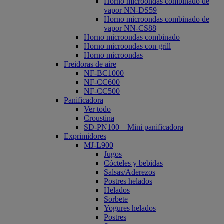
Horno microondas combinado de
vapor NN-DS59
Horno microondas combinado de
vapor NN-CS88
Horno microondas combinado
Horno microondas con grill
Horno microondas
Freidoras de aire
NF-BC1000
NF-CC600
NF-CC500
Panificadora
Ver todo
Croustina
SD-PN100 – Mini panificadora
Exprimidores
MJ-L900
Jugos
Cócteles y bebidas
Salsas/Aderezos
Postres helados
Helados
Sorbete
Yogures helados
Postres