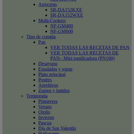
Arroceras
SR-DA152KXE
SR-DA152WXE
Multi-Cookers
NF-GM400
NF-GM600
Tipo de comida
Pan
VER TODAS LAS RECETAS DE PAN
VER TODAS LAS RECETAS DE
PAN– Mini panificadora (PN100)
Desayuno
Ensaladas y sopas
Plato principal
Postres
Aperitivos
Zumos y batidos
Temporada
Primavera
Verano
Otoño
Invierno
Pascua
Día de San Valentín
Halloween