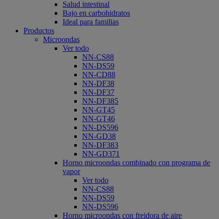
Salud intestinal
Bajo en carbohidratos
Ideal para familias
Productos
Microondas
Ver todo
NN-CS88
NN-DS59
NN-CD88
NN-DF38
NN-DF37
NN-DF385
NN-GT45
NN-GT46
NN-DS596
NN-GD38
NN-DF383
NN-GD371
Horno microondas combinado con programa de
vapor
Ver todo
NN-CS88
NN-DS59
NN-DS596
Horno microondas con freidora de aire