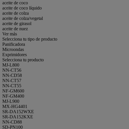
aceite de coco
aceite de coco líquido
aceite de colza
aceite de colza/vegetal
aceite de girasol
aceite de nuez
Ver más
Selecciona tu tipo de producto
Panificadora
Microondas
Exprimidores
Selecciona tu producto
MJ-L800
NN-CT56
NN-CD58
NN-CT57
NN-CT55
NF-GM600
NF-GM400
MJ-L900
MX-HG4401
SR-DA152WXE
SR-DA152KXE
NN-CD88
SD-PN100