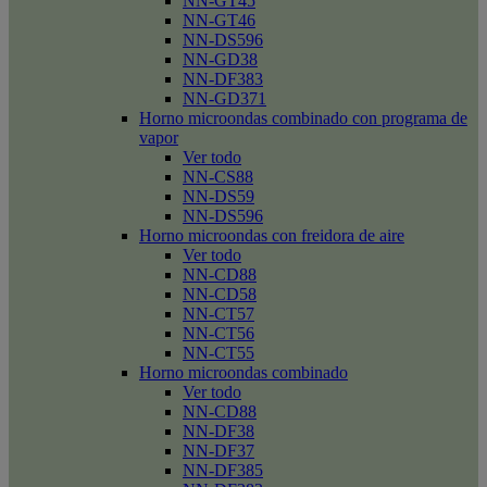
NN-GT45
NN-GT46
NN-DS596
NN-GD38
NN-DF383
NN-GD371
Horno microondas combinado con programa de
vapor
Ver todo
NN-CS88
NN-DS59
NN-DS596
Horno microondas con freidora de aire
Ver todo
NN-CD88
NN-CD58
NN-CT57
NN-CT56
NN-CT55
Horno microondas combinado
Ver todo
NN-CD88
NN-DF38
NN-DF37
NN-DF385