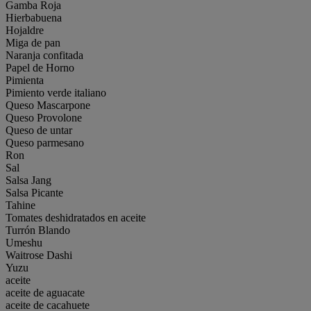
Gamba Roja
Hierbabuena
Hojaldre
Miga de pan
Naranja confitada
Papel de Horno
Pimienta
Pimiento verde italiano
Queso Mascarpone
Queso Provolone
Queso de untar
Queso parmesano
Ron
Sal
Salsa Jang
Salsa Picante
Tahine
Tomates deshidratados en aceite
Turrón Blando
Umeshu
Waitrose Dashi
Yuzu
aceite
aceite de aguacate
aceite de cacahuete