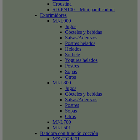
Croustina
SD-PN100 – Mini panificadora
Exprimidores
MJ-L900
Jugos
Cócteles y bebidas
Salsas/Aderezos
Postres helados
Helados
Sorbete
Yogures helados
Postres
Sopas
Otros
MJ-L800
Jugos
Cócteles y bebidas
Salsas/Aderezos
Postres
Sopas
Otros
MJ-L700
MJ-L501
Batidora con función cocción
MX-HG4401