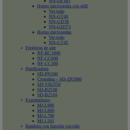
NN-DF383
Horno microondas con grill
Ver todo
NN-GT46
NN-GD38
NN-GD371
Horno microondas
Ver todo
NN-GT45
Freidoras de aire
NF-BC1000
NF-CC600
NF-CC500
Panificadora
SD-PN100
Croustina – SD-ZP2000
SD-YR2550
SD-R2530
SD-B2510
Exprimidores
MJ-L900
MJ-L800
MJ-L700
MJ-L501
Batidora con función cocción