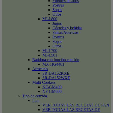
Yogures helados
Postres
Sopas
Otros
MJ-L800
Jugos
Cócteles y bebidas
Salsas/Aderezos
Postres
Sopas
Otros
MJ-L700
MJ-L501
Batidora con función cocción
MX-HG4401
Arroceras
SR-DA152KXE
SR-DA152WXE
Multi-Cookers
NF-GM400
NF-GM600
Tipo de comida
Pan
VER TODAS LAS RECETAS DE PAN
VER TODAS LAS RECETAS DE