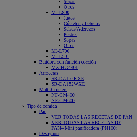
Sopas
Otros
MJ-L800
Jugos
Cócteles y bebidas
Salsas/Aderezos
Postres
Sopas
Otros
MJ-L700
MJ-L501
Batidora con función cocción
MX-HG4401
Arroceras
SR-DA152KXE
SR-DA152WXE
Multi-Cookers
NF-GM400
NF-GM600
Tipo de comida
Pan
VER TODAS LAS RECETAS DE PAN
VER TODAS LAS RECETAS DE
PAN– Mini panificadora (PN100)
Desayuno