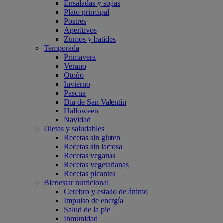
Ensaladas y sopas
Plato principal
Postres
Aperitivos
Zumos y batidos
Temporada
Primavera
Verano
Otoño
Invierno
Pascua
Día de San Valentín
Halloween
Navidad
Dietas y saludables
Recetas sin gluten
Recetas sin lactosa
Recetas veganas
Recetas vegetarianas
Recetas picantes
Bienestar nutricional
Cerebro y estado de ánimo
Impulso de energía
Salud de la piel
Inmunidad