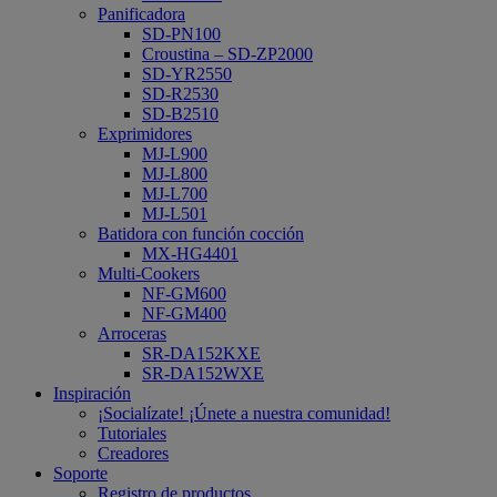
Panificadora
SD-PN100
Croustina – SD-ZP2000
SD-YR2550
SD-R2530
SD-B2510
Exprimidores
MJ-L900
MJ-L800
MJ-L700
MJ-L501
Batidora con función cocción
MX-HG4401
Multi-Cookers
NF-GM600
NF-GM400
Arroceras
SR-DA152KXE
SR-DA152WXE
Inspiración
¡Socialízate! ¡Únete a nuestra comunidad!
Tutoriales
Creadores
Soporte
Registro de productos