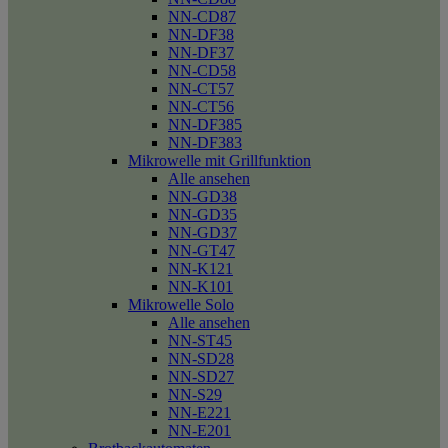
NN-CD87
NN-DF38
NN-DF37
NN-CD58
NN-CT57
NN-CT56
NN-DF385
NN-DF383
Mikrowelle mit Grillfunktion
Alle ansehen
NN-GD38
NN-GD35
NN-GD37
NN-GT47
NN-K121
NN-K101
Mikrowelle Solo
Alle ansehen
NN-ST45
NN-SD28
NN-SD27
NN-S29
NN-E221
NN-E201