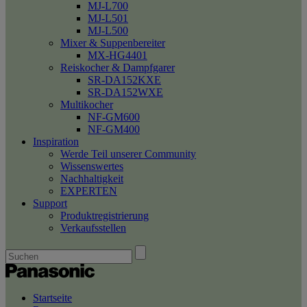
MJ-L700
MJ-L501
MJ-L500
Mixer & Suppenbereiter
MX-HG4401
Reiskocher & Dampfgarer
SR-DA152KXE
SR-DA152WXE
Multikocher
NF-GM600
NF-GM400
Inspiration
Werde Teil unserer Community
Wissenswertes
Nachhaltigkeit
EXPERTEN
Support
Produktregistrierung
Verkaufsstellen
Startseite