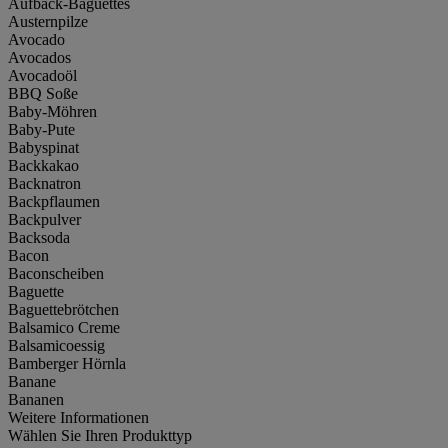
Aufback-Baguettes
Austernpilze
Avocado
Avocados
Avocadoöl
BBQ Soße
Baby-Möhren
Baby-Pute
Babyspinat
Backkakao
Backnatron
Backpflaumen
Backpulver
Backsoda
Bacon
Baconscheiben
Baguette
Baguettebrötchen
Balsamico Creme
Balsamicoessig
Bamberger Hörnla
Banane
Bananen
Weitere Informationen
Wählen Sie Ihren Produkttyp