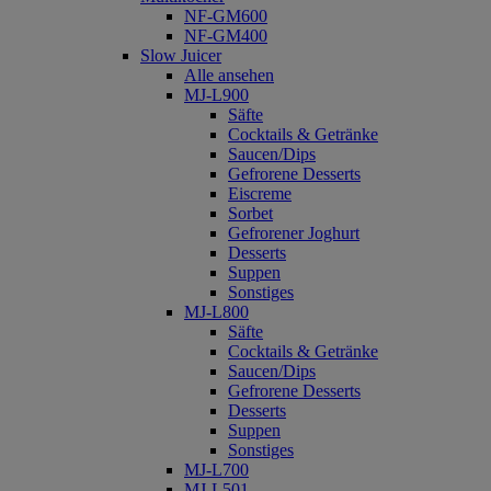
NF-GM600
NF-GM400
Slow Juicer
Alle ansehen
MJ-L900
Säfte
Cocktails & Getränke
Saucen/Dips
Gefrorene Desserts
Eiscreme
Sorbet
Gefrorener Joghurt
Desserts
Suppen
Sonstiges
MJ-L800
Säfte
Cocktails & Getränke
Saucen/Dips
Gefrorene Desserts
Desserts
Suppen
Sonstiges
MJ-L700
MJ-L501