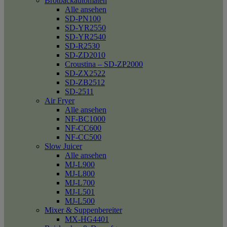
Brotbackautomaten
Alle ansehen
SD-PN100
SD-YR2550
SD-YR2540
SD-R2530
SD-ZD2010
Croustina – SD-ZP2000
SD-ZX2522
SD-ZB2512
SD-2511
Air Fryer
Alle ansehen
NF-BC1000
NF-CC600
NF-CC500
Slow Juicer
Alle ansehen
MJ-L900
MJ-L800
MJ-L700
MJ-L501
MJ-L500
Mixer & Suppenbereiter
MX-HG4401