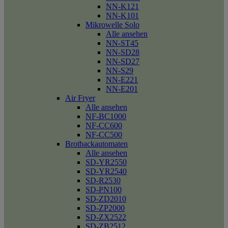
NN-K121
NN-K101
Mikrowelle Solo
Alle ansehen
NN-ST45
NN-SD28
NN-SD27
NN-S29
NN-E221
NN-E201
Air Fryer
Alle ansehen
NF-BC1000
NF-CC600
NF-CC500
Brotbackautomaten
Alle ansehen
SD-YR2550
SD-YR2540
SD-R2530
SD-PN100
SD-ZD2010
SD-ZP2000
SD-ZX2522
SD-ZB2512