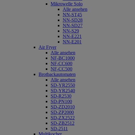
Mikrowelle Solo
Alle ansehen
NN-ST45
NN-SD28
NN-SD27
NN-S29
NN-E221
NN-E201
Air Fryer
Alle ansehen
NF-BC1000
NF-CC600
NF-CC500
Brotbackautomaten
Alle ansehen
SD-YR2550
SD-YR2540
SD-R2530
SD-PN100
SD-ZD2010
SD-ZP2000
SD-ZX2522
SD-ZB2512
SD-2511
Multikocher