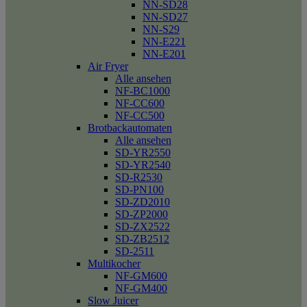
NN-SD28
NN-SD27
NN-S29
NN-E221
NN-E201
Air Fryer
Alle ansehen
NF-BC1000
NF-CC600
NF-CC500
Brotbackautomaten
Alle ansehen
SD-YR2550
SD-YR2540
SD-R2530
SD-PN100
SD-ZD2010
SD-ZP2000
SD-ZX2522
SD-ZB2512
SD-2511
Multikocher
NF-GM600
NF-GM400
Slow Juicer