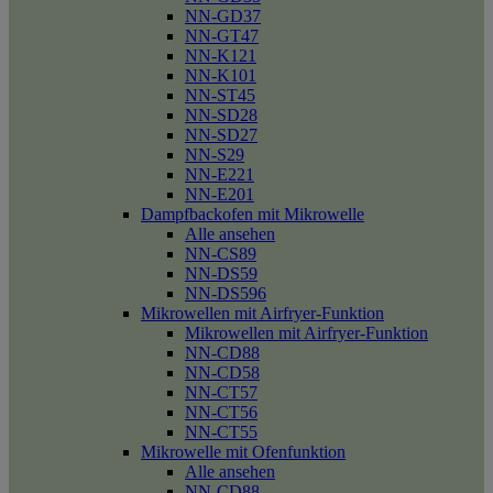
NN-GD37
NN-GT47
NN-K121
NN-K101
NN-ST45
NN-SD28
NN-SD27
NN-S29
NN-E221
NN-E201
Dampfbackofen mit Mikrowelle
Alle ansehen
NN-CS89
NN-DS59
NN-DS596
Mikrowellen mit Airfryer-Funktion
Mikrowellen mit Airfryer-Funktion
NN-CD88
NN-CD58
NN-CT57
NN-CT56
NN-CT55
Mikrowelle mit Ofenfunktion
Alle ansehen
NN-CD88