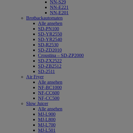
NN-S29
NN-E221
NN-E201
Brotbackautomaten
Alle ansehen
SD-PN100
SD-YR2550
SD-YR2540
SD-R2530
SD-ZD2010
Croustina – SD-ZP2000
SD-ZX2522
SD-ZB2512
SD-2511
Air Fryer
Alle ansehen
NF-BC1000
NF-CC600
NF-CC500
Slow Juicer
Alle ansehen
MJ-L900
MJ-L800
MJ-L700
MJ-L501