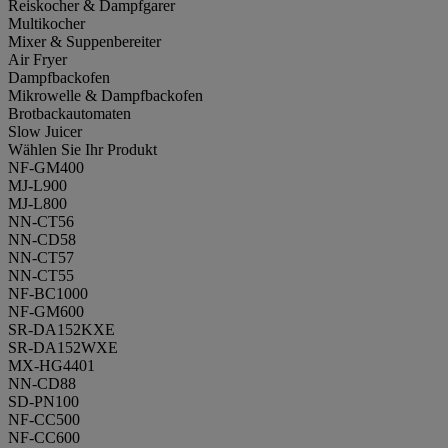
Reiskocher & Dampfgarer
Multikocher
Mixer & Suppenbereiter
Air Fryer
Dampfbackofen
Mikrowelle & Dampfbackofen
Brotbackautomaten
Slow Juicer
Wählen Sie Ihr Produkt
NF-GM400
MJ-L900
MJ-L800
NN-CT56
NN-CD58
NN-CT57
NN-CT55
NF-BC1000
NF-GM600
SR-DA152KXE
SR-DA152WXE
MX-HG4401
NN-CD88
SD-PN100
NF-CC500
NF-CC600