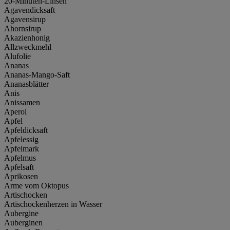
20-Minuten-Linsen
Agavendicksaft
Agavensirup
Ahornsirup
Akazienhonig
Allzweckmehl
Alufolie
Ananas
Ananas-Mango-Saft
Ananasblätter
Anis
Anissamen
Aperol
Apfel
Apfeldicksaft
Apfelessig
Apfelmark
Apfelmus
Apfelsaft
Aprikosen
Arme vom Oktopus
Artischocken
Artischockenherzen in Wasser
Aubergine
Auberginen