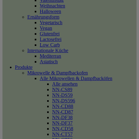
Valentinstag
Weihnachten
Halloween
Ernährungsform
Vegetarisch
Vegan
Glutenfrei
Lactosefrei
Low Carb
Internationale Küche
Mediterran
Asiatisch
Produkte
Mikrowelle & Dampfbackofen
Alle Mikrowellen & Dampfbacköfen
Alle ansehen
NN-CS89
NN-DS59
NN-DS596
NN-CD88
NN-CD87
NN-DF38
NN-DF37
NN-CD58
NN-CT57