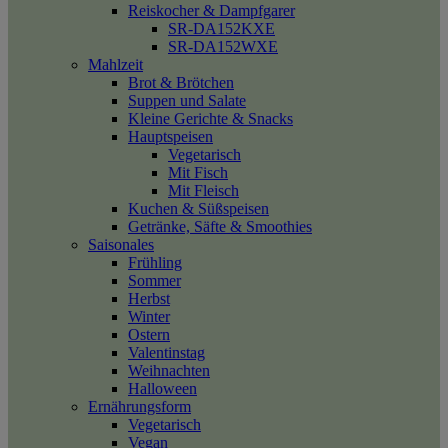
Reiskocher & Dampfgarer
SR-DA152KXE
SR-DA152WXE
Mahlzeit
Brot & Brötchen
Suppen und Salate
Kleine Gerichte & Snacks
Hauptspeisen
Vegetarisch
Mit Fisch
Mit Fleisch
Kuchen & Süßspeisen
Getränke, Säfte & Smoothies
Saisonales
Frühling
Sommer
Herbst
Winter
Ostern
Valentinstag
Weihnachten
Halloween
Ernährungsform
Vegetarisch
Vegan