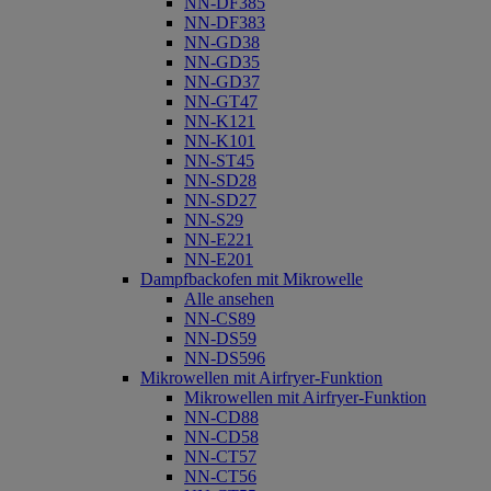
NN-DF385
NN-DF383
NN-GD38
NN-GD35
NN-GD37
NN-GT47
NN-K121
NN-K101
NN-ST45
NN-SD28
NN-SD27
NN-S29
NN-E221
NN-E201
Dampfbackofen mit Mikrowelle
Alle ansehen
NN-CS89
NN-DS59
NN-DS596
Mikrowellen mit Airfryer-Funktion
Mikrowellen mit Airfryer-Funktion
NN-CD88
NN-CD58
NN-CT57
NN-CT56