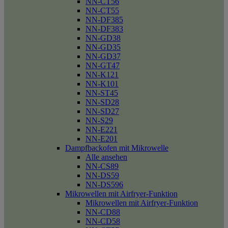
NN-CT56
NN-CT55
NN-DF385
NN-DF383
NN-GD38
NN-GD35
NN-GD37
NN-GT47
NN-K121
NN-K101
NN-ST45
NN-SD28
NN-SD27
NN-S29
NN-E221
NN-E201
Dampfbackofen mit Mikrowelle
Alle ansehen
NN-CS89
NN-DS59
NN-DS596
Mikrowellen mit Airfryer-Funktion
Mikrowellen mit Airfryer-Funktion
NN-CD88
NN-CD58