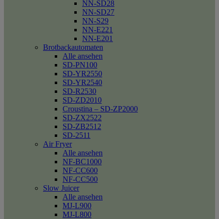
NN-SD28
NN-SD27
NN-S29
NN-E221
NN-E201
Brotbackautomaten
Alle ansehen
SD-PN100
SD-YR2550
SD-YR2540
SD-R2530
SD-ZD2010
Croustina – SD-ZP2000
SD-ZX2522
SD-ZB2512
SD-2511
Air Fryer
Alle ansehen
NF-BC1000
NF-CC600
NF-CC500
Slow Juicer
Alle ansehen
MJ-L900
MJ-L800