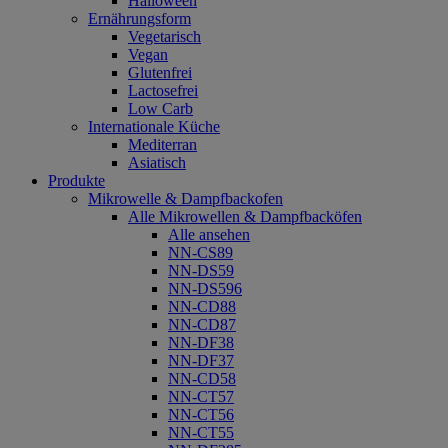
Halloween
Ernährungsform
Vegetarisch
Vegan
Glutenfrei
Lactosefrei
Low Carb
Internationale Küche
Mediterran
Asiatisch
Produkte
Mikrowelle & Dampfbackofen
Alle Mikrowellen & Dampfbacköfen
Alle ansehen
NN-CS89
NN-DS59
NN-DS596
NN-CD88
NN-CD87
NN-DF38
NN-DF37
NN-CD58
NN-CT57
NN-CT56
NN-CT55