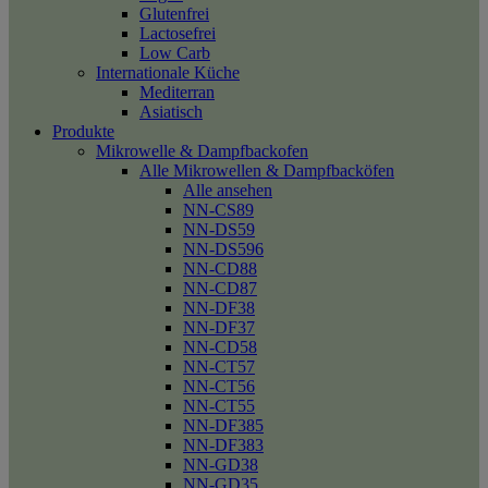
Glutenfrei
Lactosefrei
Low Carb
Internationale Küche
Mediterran
Asiatisch
Produkte
Mikrowelle & Dampfbackofen
Alle Mikrowellen & Dampfbacköfen
Alle ansehen
NN-CS89
NN-DS59
NN-DS596
NN-CD88
NN-CD87
NN-DF38
NN-DF37
NN-CD58
NN-CT57
NN-CT56
NN-CT55
NN-DF385
NN-DF383
NN-GD38
NN-GD35