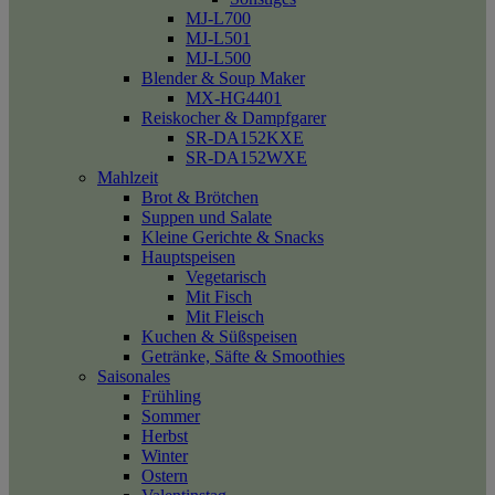
MJ-L700
MJ-L501
MJ-L500
Blender & Soup Maker
MX-HG4401
Reiskocher & Dampfgarer
SR-DA152KXE
SR-DA152WXE
Mahlzeit
Brot & Brötchen
Suppen und Salate
Kleine Gerichte & Snacks
Hauptspeisen
Vegetarisch
Mit Fisch
Mit Fleisch
Kuchen & Süßspeisen
Getränke, Säfte & Smoothies
Saisonales
Frühling
Sommer
Herbst
Winter
Ostern