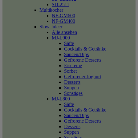
SD-2511
Multikocher
NF-GM600
NF-GM400
Slow Juicer
Alle ansehen
MJ-L900
Säfte
Cocktails & Getränke
Saucen/Dips
Gefrorene Desserts
Eiscreme
Sorbet
Gefrorener Joghurt
Desserts
Suppen
Sonstiges
MJ-L800
Säfte
Cocktails & Getränke
Saucen/Dips
Gefrorene Desserts
Desserts
Suppen
Sonstiges