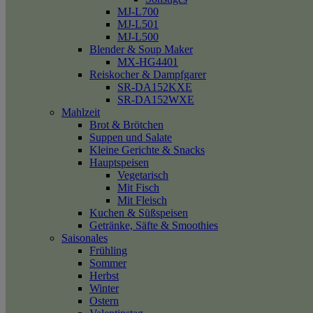
MJ-L700
MJ-L501
MJ-L500
Blender & Soup Maker
MX-HG4401
Reiskocher & Dampfgarer
SR-DA152KXE
SR-DA152WXE
Mahlzeit
Brot & Brötchen
Suppen und Salate
Kleine Gerichte & Snacks
Hauptspeisen
Vegetarisch
Mit Fisch
Mit Fleisch
Kuchen & Süßspeisen
Getränke, Säfte & Smoothies
Saisonales
Frühling
Sommer
Herbst
Winter
Ostern