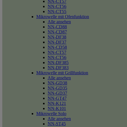
NN-CT57
NN-CT56
NN-CT55
Mikrowelle mit Ofenfunktion
Alle ansehen
NN-CD88
NN-CD87
NN-DF38
NN-DF37
NN-CD58
NN-CT57
NN-CT56
NN-DF385
NN-DF383
Mikrowelle mit Grillfunktion
Alle ansehen
NN-GD38
NN-GD35
NN-GD37
NN-GT47
NN-K121
NN-K101
Mikrowelle Solo
Alle ansehen
NN-ST45