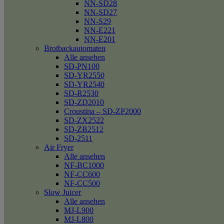
NN-SD28
NN-SD27
NN-S29
NN-E221
NN-E201
Brotbackautomaten
Alle ansehen
SD-PN100
SD-YR2550
SD-YR2540
SD-R2530
SD-ZD2010
Croustina – SD-ZP2000
SD-ZX2522
SD-ZB2512
SD-2511
Air Fryer
Alle ansehen
NF-BC1000
NF-CC600
NF-CC500
Slow Juicer
Alle ansehen
MJ-L900
MJ-L800