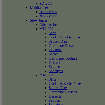
SD-2511
Multikocher
NF-GM600
NF-GM400
Slow Juicer
Alle ansehen
MJ-L900
Säfte
Cocktails & Getränke
Saucen/Dips
Gefrorene Desserts
Eiscreme
Sorbet
Gefrorener Joghurt
Desserts
Suppen
Sonstiges
MJ-L800
Säfte
Cocktails & Getränke
Saucen/Dips
Gefrorene Desserts
Desserts
Suppen
Sonstiges