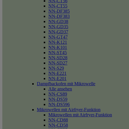
NN-CT56
NN-CT55
NN-DF385
NN-DF383
NN-GD38
NN-GD35
NN-GD37
NN-GT47
NN-K121
NN-K101
NN-ST45
NN-SD28
NN-SD27
NN-S29
NN-E221
NN-E201
Dampfbackofen mit Mikrowelle
Alle ansehen
NN-CS89
NN-DS59
NN-DS596
Mikrowellen mit Airfryer-Funktion
Mikrowellen mit Airfryer-Funktion
NN-CD88
NN-CD58