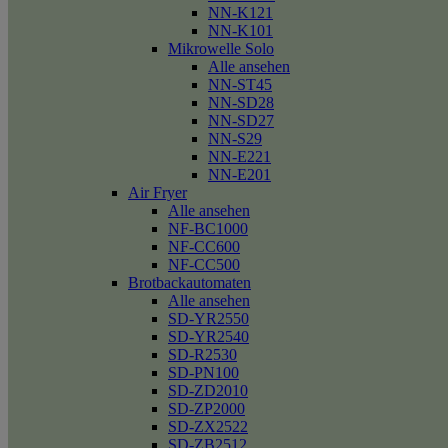
NN-K121
NN-K101
Mikrowelle Solo
Alle ansehen
NN-ST45
NN-SD28
NN-SD27
NN-S29
NN-E221
NN-E201
Air Fryer
Alle ansehen
NF-BC1000
NF-CC600
NF-CC500
Brotbackautomaten
Alle ansehen
SD-YR2550
SD-YR2540
SD-R2530
SD-PN100
SD-ZD2010
SD-ZP2000
SD-ZX2522
SD-ZB2512