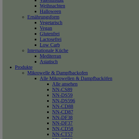
Valentinstag
Weihnachten
Halloween
Ernährungsform
Vegetarisch
Vegan
Glutenfrei
Lactosefrei
Low Carb
Internationale Küche
Mediterran
Asiatisch
Produkte
Mikrowelle & Dampfbackofen
Alle Mikrowellen & Dampfbacköfen
Alle ansehen
NN-CS89
NN-DS59
NN-DS596
NN-CD88
NN-CD87
NN-DF38
NN-DF37
NN-CD58
NN-CT57