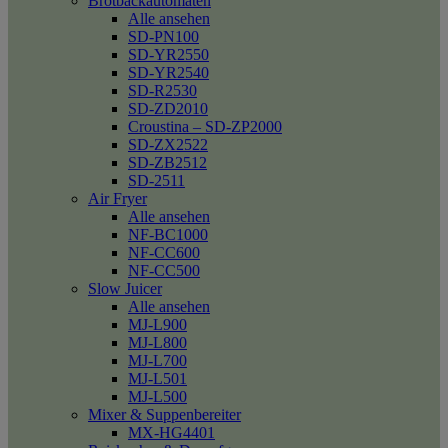
Brotbackautomaten
Alle ansehen
SD-PN100
SD-YR2550
SD-YR2540
SD-R2530
SD-ZD2010
Croustina – SD-ZP2000
SD-ZX2522
SD-ZB2512
SD-2511
Air Fryer
Alle ansehen
NF-BC1000
NF-CC600
NF-CC500
Slow Juicer
Alle ansehen
MJ-L900
MJ-L800
MJ-L700
MJ-L501
MJ-L500
Mixer & Suppenbereiter
MX-HG4401