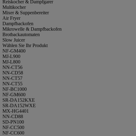
Reiskocher & Dampfgarer
Multikocher
Mixer & Suppenbereiter
Air Fryer
Dampfbackofen
Mikrowelle & Dampfbackofen
Brotbackautomaten
Slow Juicer
Wählen Sie Ihr Produkt
NF-GM400
MJ-L900
MJ-L800
NN-CT56
NN-CD58
NN-CT57
NN-CT55
NF-BC1000
NF-GM600
SR-DA152KXE
SR-DA152WXE
MX-HG4401
NN-CD88
SD-PN100
NF-CC500
NF-CC600