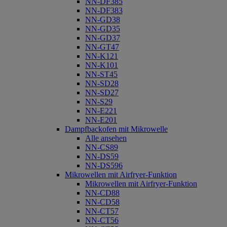
NN-DF385
NN-DF383
NN-GD38
NN-GD35
NN-GD37
NN-GT47
NN-K121
NN-K101
NN-ST45
NN-SD28
NN-SD27
NN-S29
NN-E221
NN-E201
Dampfbackofen mit Mikrowelle
Alle ansehen
NN-CS89
NN-DS59
NN-DS596
Mikrowellen mit Airfryer-Funktion
Mikrowellen mit Airfryer-Funktion
NN-CD88
NN-CD58
NN-CT57
NN-CT56