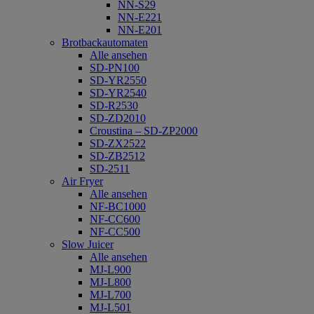
NN-S29
NN-E221
NN-E201
Brotbackautomaten
Alle ansehen
SD-PN100
SD-YR2550
SD-YR2540
SD-R2530
SD-ZD2010
Croustina – SD-ZP2000
SD-ZX2522
SD-ZB2512
SD-2511
Air Fryer
Alle ansehen
NF-BC1000
NF-CC600
NF-CC500
Slow Juicer
Alle ansehen
MJ-L900
MJ-L800
MJ-L700
MJ-L501