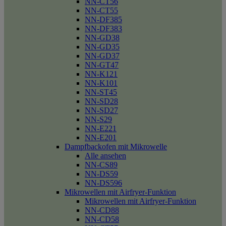
NN-CT56
NN-CT55
NN-DF385
NN-DF383
NN-GD38
NN-GD35
NN-GD37
NN-GT47
NN-K121
NN-K101
NN-ST45
NN-SD28
NN-SD27
NN-S29
NN-E221
NN-E201
Dampfbackofen mit Mikrowelle
Alle ansehen
NN-CS89
NN-DS59
NN-DS596
Mikrowellen mit Airfryer-Funktion
Mikrowellen mit Airfryer-Funktion
NN-CD88
NN-CD58