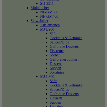
SD-2511
Multikocher
NF-GM600
NF-GM400
Slow Juicer
Alle ansehen
MJ-L900
Säfte
Cocktails & Getränke
Saucen/Dips
Gefrorene Desserts
Eiscreme
Sorbet
Gefrorener Joghurt
Desserts
Suppen
Sonstiges
MJ-L800
Säfte
Cocktails & Getränke
Saucen/Dips
Gefrorene Desserts
Desserts
Suppen
Sonstiges