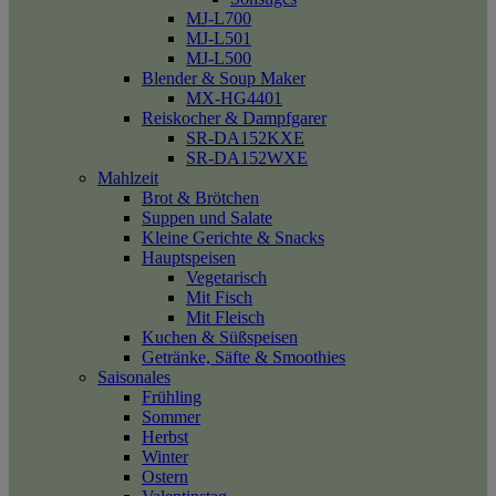
MJ-L700
MJ-L501
MJ-L500
Blender & Soup Maker
MX-HG4401
Reiskocher & Dampfgarer
SR-DA152KXE
SR-DA152WXE
Mahlzeit
Brot & Brötchen
Suppen und Salate
Kleine Gerichte & Snacks
Hauptspeisen
Vegetarisch
Mit Fisch
Mit Fleisch
Kuchen & Süßspeisen
Getränke, Säfte & Smoothies
Saisonales
Frühling
Sommer
Herbst
Winter
Ostern