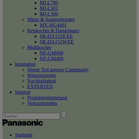
MJ-L700
MJ-L501
MJ-L500
Mixer & Suppenbereiter
MX-HG4401
Reiskocher & Dampfgarer
SR-DA152KXE
SR-DA152WXE
Multikocher
NF-GM600
NF-GM400
Inspiration
Werde Teil unserer Community
Wissenswertes
Nachhaltigkeit
EXPERTEN
Support
Produktregistrierung
Verkaufsstellen
Startseite