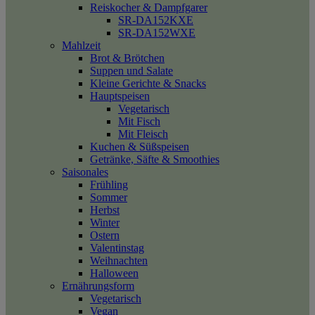
Reiskocher & Dampfgarer
SR-DA152KXE
SR-DA152WXE
Mahlzeit
Brot & Brötchen
Suppen und Salate
Kleine Gerichte & Snacks
Hauptspeisen
Vegetarisch
Mit Fisch
Mit Fleisch
Kuchen & Süßspeisen
Getränke, Säfte & Smoothies
Saisonales
Frühling
Sommer
Herbst
Winter
Ostern
Valentinstag
Weihnachten
Halloween
Ernährungsform
Vegetarisch
Vegan