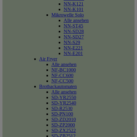
NN-K121
NN-K101
Mikrowelle Solo
Alle ansehen
NN-ST45
NN-SD28
NN-SD27
NN-S29
NN-E221
NN-E201
Air Fryer
Alle ansehen
NF-BC1000
NF-CC600
NF-CC500
Brotbackautomaten
Alle ansehen
SD-YR2550
SD-YR2540
SD-R2530
SD-PN100
SD-ZD2010
SD-ZP2000
SD-ZX2522
SD-ZB2512