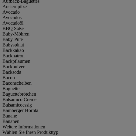
Aufback-Baguettes
Austernpilze
Avocado
Avocados
Avocadoöl
BBQ Soße
Baby-Möhren
Baby-Pute
Babyspinat
Backkakao
Backnatron
Backpflaumen
Backpulver
Backsoda
Bacon
Baconscheiben
Baguette
Baguettebrötchen
Balsamico Creme
Balsamicoessig
Bamberger Hörnla
Banane
Bananen
Weitere Informationen
Wählen Sie Ihren Produkttyp