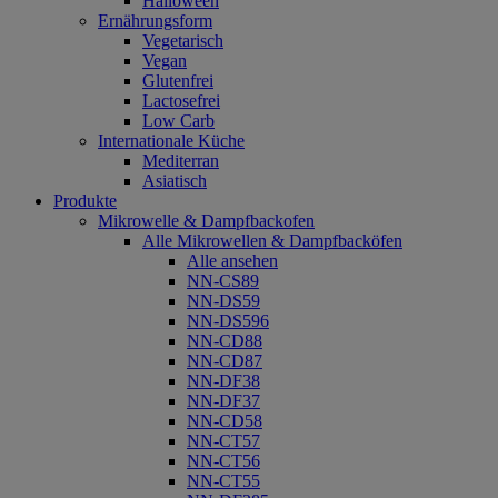
Halloween
Ernährungsform
Vegetarisch
Vegan
Glutenfrei
Lactosefrei
Low Carb
Internationale Küche
Mediterran
Asiatisch
Produkte
Mikrowelle & Dampfbackofen
Alle Mikrowellen & Dampfbacköfen
Alle ansehen
NN-CS89
NN-DS59
NN-DS596
NN-CD88
NN-CD87
NN-DF38
NN-DF37
NN-CD58
NN-CT57
NN-CT56
NN-CT55