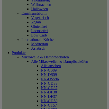
Valentinstag
Weihnachten
Halloween
Ernährungsform
Vegetarisch
Vegan
Glutenfrei
Lactosefrei
Low Carb
Internationale Küche
Mediterran
Asiatisch
Produkte
Mikrowelle & Dampfbackofen
Alle Mikrowellen & Dampfbacköfen
Alle ansehen
NN-CS89
NN-DS59
NN-DS596
NN-CD88
NN-CD87
NN-DF38
NN-DF37
NN-CD58
NN-CT57