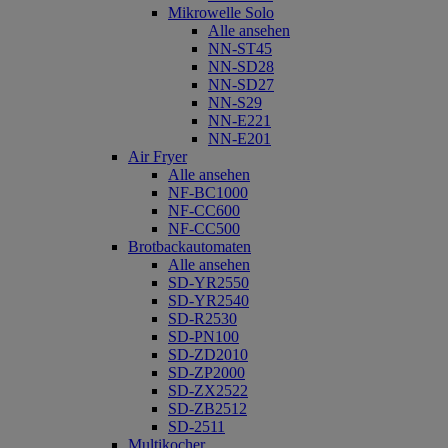
Mikrowelle Solo
Alle ansehen
NN-ST45
NN-SD28
NN-SD27
NN-S29
NN-E221
NN-E201
Air Fryer
Alle ansehen
NF-BC1000
NF-CC600
NF-CC500
Brotbackautomaten
Alle ansehen
SD-YR2550
SD-YR2540
SD-R2530
SD-PN100
SD-ZD2010
SD-ZP2000
SD-ZX2522
SD-ZB2512
SD-2511
Multikocher