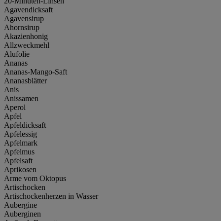
20-Minuten-Linsen
Agavendicksaft
Agavensirup
Ahornsirup
Akazienhonig
Allzweckmehl
Alufolie
Ananas
Ananas-Mango-Saft
Ananasblätter
Anis
Anissamen
Aperol
Apfel
Apfeldicksaft
Apfelessig
Apfelmark
Apfelmus
Apfelsaft
Aprikosen
Arme vom Oktopus
Artischocken
Artischockenherzen in Wasser
Aubergine
Auberginen