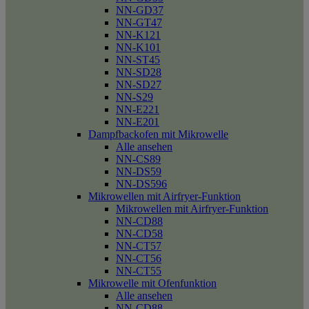
NN-GD37
NN-GT47
NN-K121
NN-K101
NN-ST45
NN-SD28
NN-SD27
NN-S29
NN-E221
NN-E201
Dampfbackofen mit Mikrowelle
Alle ansehen
NN-CS89
NN-DS59
NN-DS596
Mikrowellen mit Airfryer-Funktion
Mikrowellen mit Airfryer-Funktion
NN-CD88
NN-CD58
NN-CT57
NN-CT56
NN-CT55
Mikrowelle mit Ofenfunktion
Alle ansehen
NN-CD88