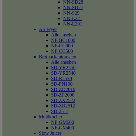
NN-SD28
NN-SD27
NN-S29
NN-E221
NN-E201
Air Fryer
Alle ansehen
NF-BC1000
NF-CC600
NF-CC500
Brotbackautomaten
Alle ansehen
SD-YR2550
SD-YR2540
SD-R2530
SD-PN100
SD-ZD2010
SD-ZP2000
SD-ZX2522
SD-ZB2512
SD-2511
Multikocher
NF-GM600
NF-GM400
Slow Juicer