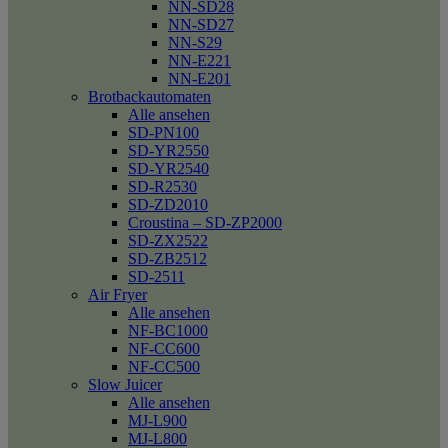
NN-SD28
NN-SD27
NN-S29
NN-E221
NN-E201
Brotbackautomaten
Alle ansehen
SD-PN100
SD-YR2550
SD-YR2540
SD-R2530
SD-ZD2010
Croustina – SD-ZP2000
SD-ZX2522
SD-ZB2512
SD-2511
Air Fryer
Alle ansehen
NF-BC1000
NF-CC600
NF-CC500
Slow Juicer
Alle ansehen
MJ-L900
MJ-L800