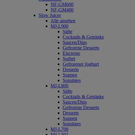
NF-GM600
NF-GM400
Slow Juicer
Alle ansehen
MJ-L900
Säfte
Cocktails & Getränke
Saucen/Dips
Gefrorene Desserts
Eiscreme
Sorbet
Gefrorener Joghurt
Desserts
Suppen
Sonstiges
MJ-L800
Säfte
Cocktails & Getränke
Saucen/Dips
Gefrorene Desserts
Desserts
Suppen
Sonstiges
MJ-L700
MJ-L501