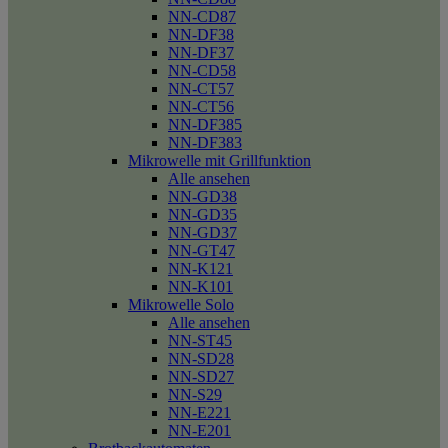
NN-CD87
NN-DF38
NN-DF37
NN-CD58
NN-CT57
NN-CT56
NN-DF385
NN-DF383
Mikrowelle mit Grillfunktion
Alle ansehen
NN-GD38
NN-GD35
NN-GD37
NN-GT47
NN-K121
NN-K101
Mikrowelle Solo
Alle ansehen
NN-ST45
NN-SD28
NN-SD27
NN-S29
NN-E221
NN-E201