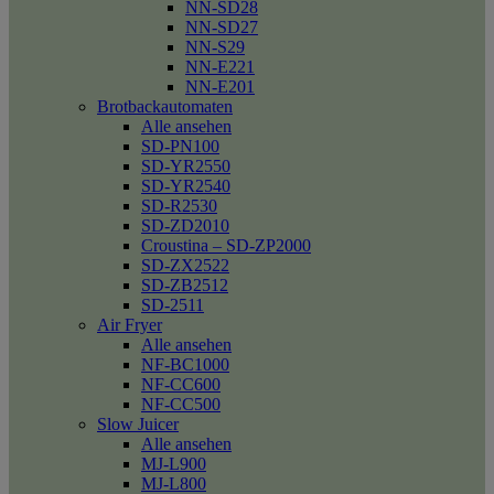
NN-SD28
NN-SD27
NN-S29
NN-E221
NN-E201
Brotbackautomaten
Alle ansehen
SD-PN100
SD-YR2550
SD-YR2540
SD-R2530
SD-ZD2010
Croustina – SD-ZP2000
SD-ZX2522
SD-ZB2512
SD-2511
Air Fryer
Alle ansehen
NF-BC1000
NF-CC600
NF-CC500
Slow Juicer
Alle ansehen
MJ-L900
MJ-L800