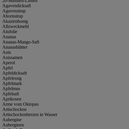
20-Minuten-Linsen
Agavendicksaft
Agavensirup
Ahornsirup
Akazienhonig
Allzweckmehl
Alufolie
Ananas
Ananas-Mango-Saft
Ananasblätter
Anis
Anissamen
Aperol
Apfel
Apfeldicksaft
Apfelessig
Apfelmark
Apfelmus
Apfelsaft
Aprikosen
Arme vom Oktopus
Artischocken
Artischockenherzen in Wasser
Aubergine
Auberginen