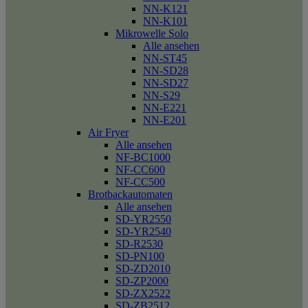
NN-K121
NN-K101
Mikrowelle Solo
Alle ansehen
NN-ST45
NN-SD28
NN-SD27
NN-S29
NN-E221
NN-E201
Air Fryer
Alle ansehen
NF-BC1000
NF-CC600
NF-CC500
Brotbackautomaten
Alle ansehen
SD-YR2550
SD-YR2540
SD-R2530
SD-PN100
SD-ZD2010
SD-ZP2000
SD-ZX2522
SD-ZB2512