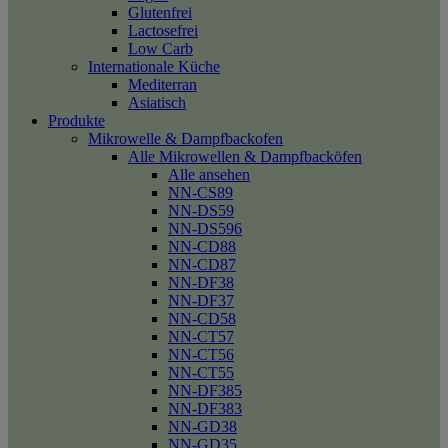
Glutenfrei
Lactosefrei
Low Carb
Internationale Küche
Mediterran
Asiatisch
Produkte
Mikrowelle & Dampfbackofen
Alle Mikrowellen & Dampfbacköfen
Alle ansehen
NN-CS89
NN-DS59
NN-DS596
NN-CD88
NN-CD87
NN-DF38
NN-DF37
NN-CD58
NN-CT57
NN-CT56
NN-CT55
NN-DF385
NN-DF383
NN-GD38
NN-GD35