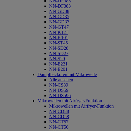
NN-DF385
NN-DF383
NN-GD38
NN-GD35
NN-GD37
NN-GT47
NN-K121
NN-K101
NN-ST45
NN-SD28
NN-SD27
NN-S29
NN-E221
NN-E201
Dampfbackofen mit Mikrowelle
Alle ansehen
NN-CS89
NN-DS59
NN-DS596
Mikrowellen mit Airfryer-Funktion
Mikrowellen mit Airfryer-Funktion
NN-CD88
NN-CD58
NN-CT57
NN-CT56