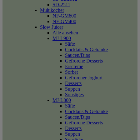
SD-2511
Multikocher
NF-GM600
NF-GM400
Slow Juicer
Alle ansehen
MJ-L900
Säfte
Cocktails & Getränke
Saucen/Dips
Gefrorene Desserts
Eiscreme
Sorbet
Gefrorener Joghurt
Desserts
Suppen
Sonstiges
MJ-L800
Säfte
Cocktails & Getränke
Saucen/Dips
Gefrorene Desserts
Desserts
Suppen
Sonstiges