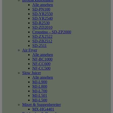
Brotbackautomaten
Alle ansehen
SD-PN100
SD-YR2550
SD-YR2540
SD-R2530
SD-ZD2010
Croustina – SD-ZP2000
SD-ZX2522
SD-ZB2512
SD-2511
Air Fryer
Alle ansehen
NF-BC1000
NF-CC600
NF-CC500
Slow Juicer
Alle ansehen
MJ-L900
MJ-L800
MJ-L700
MJ-L501
MJ-L500
Mixer & Suppenbereiter
MX-HG4401