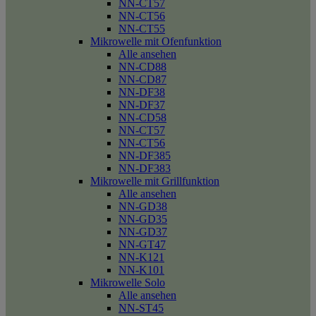
NN-CT57
NN-CT56
NN-CT55
Mikrowelle mit Ofenfunktion
Alle ansehen
NN-CD88
NN-CD87
NN-DF38
NN-DF37
NN-CD58
NN-CT57
NN-CT56
NN-DF385
NN-DF383
Mikrowelle mit Grillfunktion
Alle ansehen
NN-GD38
NN-GD35
NN-GD37
NN-GT47
NN-K121
NN-K101
Mikrowelle Solo
Alle ansehen
NN-ST45