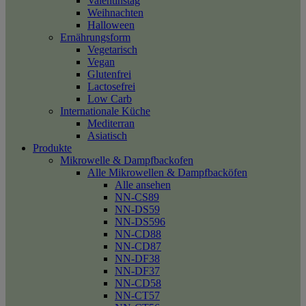
Valentinstag
Weihnachten
Halloween
Ernährungsform
Vegetarisch
Vegan
Glutenfrei
Lactosefrei
Low Carb
Internationale Küche
Mediterran
Asiatisch
Produkte
Mikrowelle & Dampfbackofen
Alle Mikrowellen & Dampfbacköfen
Alle ansehen
NN-CS89
NN-DS59
NN-DS596
NN-CD88
NN-CD87
NN-DF38
NN-DF37
NN-CD58
NN-CT57