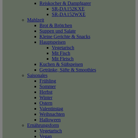
Reiskocher & Dampfgarer
SR-DA152KXE
SR-DA152WXE
Mahlzeit
Brot & Brötchen
Suppen und Salate
Kleine Gerichte & Snacks
Hauptspeisen
Vegetarisch
Mit Fisch
Mit Fleisch
Kuchen & Süßspeisen
Getränke, Säfte & Smoothies
Saisonales
Frühling
Sommer
Herbst
Winter
Ostern
Valentinstag
Weihnachten
Halloween
Ernährungsform
Vegetarisch
Vegan