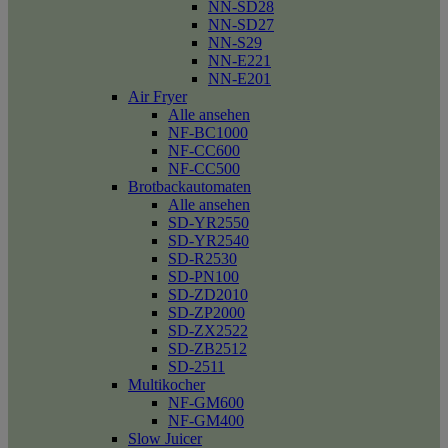
NN-SD28
NN-SD27
NN-S29
NN-E221
NN-E201
Air Fryer
Alle ansehen
NF-BC1000
NF-CC600
NF-CC500
Brotbackautomaten
Alle ansehen
SD-YR2550
SD-YR2540
SD-R2530
SD-PN100
SD-ZD2010
SD-ZP2000
SD-ZX2522
SD-ZB2512
SD-2511
Multikocher
NF-GM600
NF-GM400
Slow Juicer