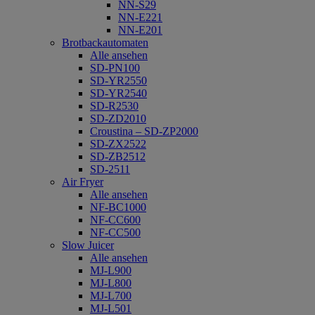
NN-S29
NN-E221
NN-E201
Brotbackautomaten
Alle ansehen
SD-PN100
SD-YR2550
SD-YR2540
SD-R2530
SD-ZD2010
Croustina – SD-ZP2000
SD-ZX2522
SD-ZB2512
SD-2511
Air Fryer
Alle ansehen
NF-BC1000
NF-CC600
NF-CC500
Slow Juicer
Alle ansehen
MJ-L900
MJ-L800
MJ-L700
MJ-L501