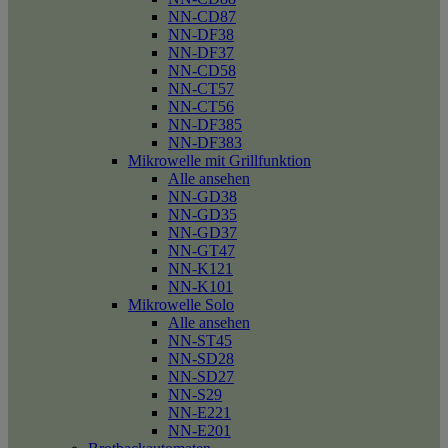
NN-CD87
NN-DF38
NN-DF37
NN-CD58
NN-CT57
NN-CT56
NN-DF385
NN-DF383
Mikrowelle mit Grillfunktion
Alle ansehen
NN-GD38
NN-GD35
NN-GD37
NN-GT47
NN-K121
NN-K101
Mikrowelle Solo
Alle ansehen
NN-ST45
NN-SD28
NN-SD27
NN-S29
NN-E221
NN-E201