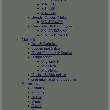
MJ-L700
MJ-L501
MJ-L500
Blender & Soup Maker
MX-HG4401
Reiskocher & Dampfgarer
SR-DA152KXE
SR-DA152WXE
Mahlzeit
Brot & Brötchen
Suppen und Salate
Kleine Gerichte & Snacks
Hauptspeisen
Vegetarisch
Mit Fisch
Mit Fleisch
Kuchen & Süßspeisen
Getränke, Säfte & Smoothies
Saisonales
Frühling
Sommer
Herbst
Winter
Ostern