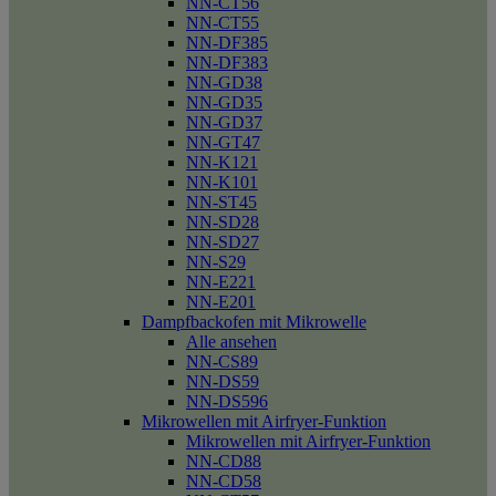
NN-CT56
NN-CT55
NN-DF385
NN-DF383
NN-GD38
NN-GD35
NN-GD37
NN-GT47
NN-K121
NN-K101
NN-ST45
NN-SD28
NN-SD27
NN-S29
NN-E221
NN-E201
Dampfbackofen mit Mikrowelle
Alle ansehen
NN-CS89
NN-DS59
NN-DS596
Mikrowellen mit Airfryer-Funktion
Mikrowellen mit Airfryer-Funktion
NN-CD88
NN-CD58