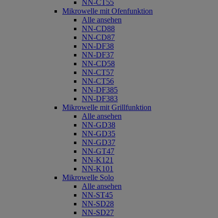
NN-CT55
Mikrowelle mit Ofenfunktion
Alle ansehen
NN-CD88
NN-CD87
NN-DF38
NN-DF37
NN-CD58
NN-CT57
NN-CT56
NN-DF385
NN-DF383
Mikrowelle mit Grillfunktion
Alle ansehen
NN-GD38
NN-GD35
NN-GD37
NN-GT47
NN-K121
NN-K101
Mikrowelle Solo
Alle ansehen
NN-ST45
NN-SD28
NN-SD27