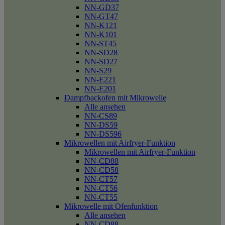
NN-GD37
NN-GT47
NN-K121
NN-K101
NN-ST45
NN-SD28
NN-SD27
NN-S29
NN-E221
NN-E201
Dampfbackofen mit Mikrowelle
Alle ansehen
NN-CS89
NN-DS59
NN-DS596
Mikrowellen mit Airfryer-Funktion
Mikrowellen mit Airfryer-Funktion
NN-CD88
NN-CD58
NN-CT57
NN-CT56
NN-CT55
Mikrowelle mit Ofenfunktion
Alle ansehen
NN-CD88