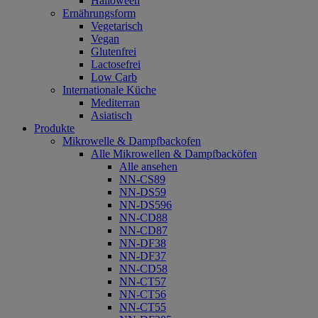
Halloween
Ernährungsform
Vegetarisch
Vegan
Glutenfrei
Lactosefrei
Low Carb
Internationale Küche
Mediterran
Asiatisch
Produkte
Mikrowelle & Dampfbackofen
Alle Mikrowellen & Dampfbacköfen
Alle ansehen
NN-CS89
NN-DS59
NN-DS596
NN-CD88
NN-CD87
NN-DF38
NN-DF37
NN-CD58
NN-CT57
NN-CT56
NN-CT55