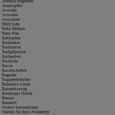
Aufback-Baguettes
Austernpilze
Avocado
Avocados
Avocadoöl
BBQ Soße
Baby-Möhren
Baby-Pute
Babyspinat
Backkakao
Backnatron
Backpflaumen
Backpulver
Backsoda
Bacon
Baconscheiben
Baguette
Baguettebrötchen
Balsamico Creme
Balsamicoessig
Bamberger Hörnla
Banane
Bananen
Weitere Informationen
Wählen Sie Ihren Produkttyp