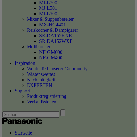
MJ-L700
MJ-L501
MJ-L500
Mixer & Suppenbereiter
MX-HG4401
Reiskocher & Dampfgarer
SR-DA152KXE
SR-DA152WXE
Multikocher
NF-GM600
NF-GM400
Inspiration
Werde Teil unserer Community
Wissenswertes
Nachhaltigkeit
EXPERTEN
Support
Produktregistrierung
Verkaufsstellen
Startseite