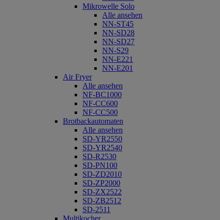
Mikrowelle Solo
Alle ansehen
NN-ST45
NN-SD28
NN-SD27
NN-S29
NN-E221
NN-E201
Air Fryer
Alle ansehen
NF-BC1000
NF-CC600
NF-CC500
Brotbackautomaten
Alle ansehen
SD-YR2550
SD-YR2540
SD-R2530
SD-PN100
SD-ZD2010
SD-ZP2000
SD-ZX2522
SD-ZB2512
SD-2511
Multikocher