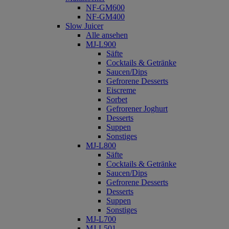
NF-GM600
NF-GM400
Slow Juicer
Alle ansehen
MJ-L900
Säfte
Cocktails & Getränke
Saucen/Dips
Gefrorene Desserts
Eiscreme
Sorbet
Gefrorener Joghurt
Desserts
Suppen
Sonstiges
MJ-L800
Säfte
Cocktails & Getränke
Saucen/Dips
Gefrorene Desserts
Desserts
Suppen
Sonstiges
MJ-L700
MJ-L501