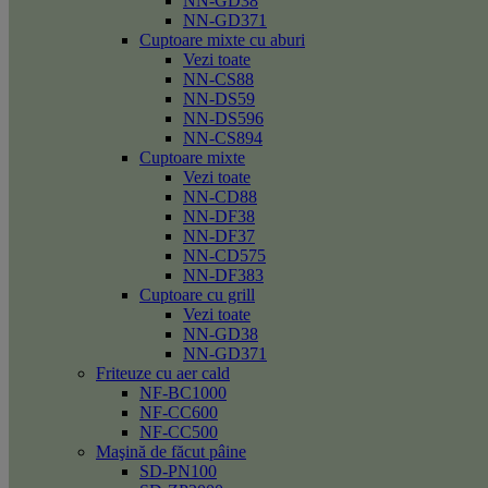
NN-GD38
NN-GD371
Cuptoare mixte cu aburi
Vezi toate
NN-CS88
NN-DS59
NN-DS596
NN-CS894
Cuptoare mixte
Vezi toate
NN-CD88
NN-DF38
NN-DF37
NN-CD575
NN-DF383
Cuptoare cu grill
Vezi toate
NN-GD38
NN-GD371
Friteuze cu aer cald
NF-BC1000
NF-CC600
NF-CC500
Maşină de făcut pâine
SD-PN100