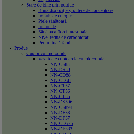
Stare de bine prin nutriție
Bună dispoziție și putere de concentrare
Impuls de energie
Piele sănătoasă
Imunitate
Sănătatea florei intestinale
Nivel redus de carbohidrați
Pentru toată familia
Produs
Cuptor cu microunde
Vezi toate cuptoarele cu microunde
NN-CS88
NN-DS59
NN-CD88
NN-CD58
NN-CT57
NN-CT56
NN-CT55
NN-DS596
NN-CS894
NN-DF38
NN-DF37
NN-CD575
NN-DF383