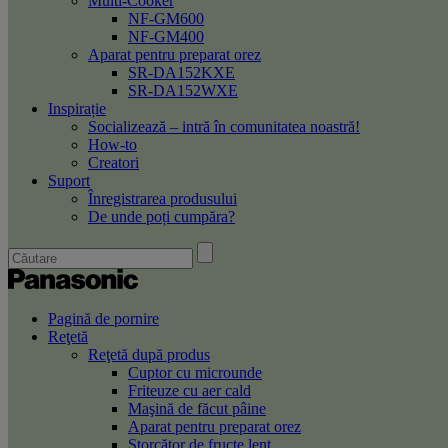
Multi-Cooker
NF-GM600
NF-GM400
Aparat pentru preparat orez
SR-DA152KXE
SR-DA152WXE
Inspirație
Socializează – intră în comunitatea noastră!
How-to
Creatori
Suport
Înregistrarea produsului
De unde poți cumpăra?
Pagină de pornire
Reţetă
Reţetă după produs
Cuptor cu microunde
Friteuze cu aer cald
Maşină de făcut pâine
Aparat pentru preparat orez
Storcător de fructe lent