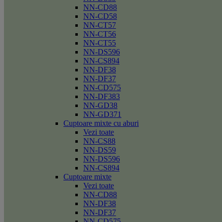
NN-CD88
NN-CD58
NN-CT57
NN-CT56
NN-CT55
NN-DS596
NN-CS894
NN-DF38
NN-DF37
NN-CD575
NN-DF383
NN-GD38
NN-GD371
Cuptoare mixte cu aburi
Vezi toate
NN-CS88
NN-DS59
NN-DS596
NN-CS894
Cuptoare mixte
Vezi toate
NN-CD88
NN-DF38
NN-DF37
NN-CD575