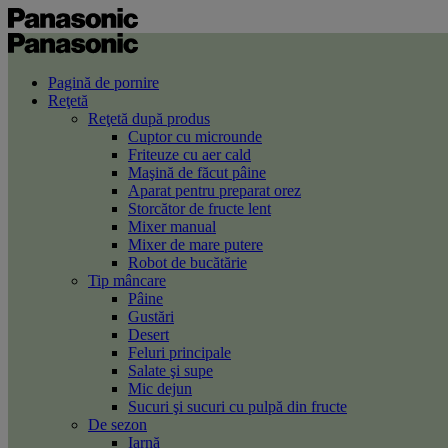
Pagină de pornire
Reţetă
Reţetă după produs
Cuptor cu microunde
Friteuze cu aer cald
Maşină de făcut pâine
Aparat pentru preparat orez
Storcător de fructe lent
Mixer manual
Mixer de mare putere
Robot de bucătărie
Tip mâncare
Pâine
Gustări
Desert
Feluri principale
Salate şi supe
Mic dejun
Sucuri şi sucuri cu pulpă din fructe
De sezon
Iarnă