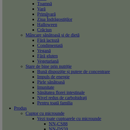
Toamnă
Vară
Primăvară
Ziua Îndrăgostiților
Halloween
Crăciun
Mâncare sănătoasă şi de dietă
Fără lactoză
Condimentată
Vegană
Fără gluten
Vegetariană
Stare de bine prin nutriție
Bună dispoziție și putere de concentrare
Impuls de energie
Piele sănătoasă
Imunitate
Sănătatea florei intestinale
Nivel redus de carbohidrați
Pentru toată familia
Produs
Cuptor cu microunde
Vezi toate cuptoarele cu microunde
NN-CS88
NN-DS59