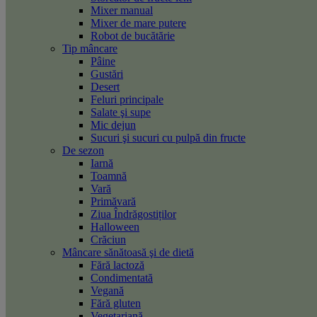
Mixer manual
Mixer de mare putere
Robot de bucătărie
Tip mâncare
Pâine
Gustări
Desert
Feluri principale
Salate şi supe
Mic dejun
Sucuri şi sucuri cu pulpă din fructe
De sezon
Iarnă
Toamnă
Vară
Primăvară
Ziua Îndrăgostiților
Halloween
Crăciun
Mâncare sănătoasă şi de dietă
Fără lactoză
Condimentată
Vegană
Fără gluten
Vegetariană