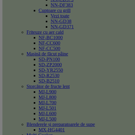
NN-DF383
Cuptoare cu grill
Vezi toate
NN-GD38
NN-GD371
Friteuze cu aer cald
NF-BC1000
NF-CC600
NF-CC500
Maşină de făcut pâine
SD-PN100
SD-ZP2000
SD-YR2550
SD-R2530
SD-B2510
Storcător de fructe lent
MJ-L900
MJ-L800
MJ-L700
MJ-L501
MJ-L600
MJ-L500
Blenderele și preparatoarele de supe
MX-HG4401