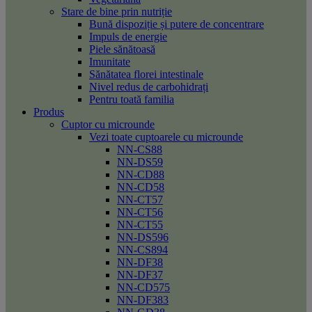
Stare de bine prin nutriție
Bună dispoziție și putere de concentrare
Impuls de energie
Piele sănătoasă
Imunitate
Sănătatea florei intestinale
Nivel redus de carbohidrați
Pentru toată familia
Produs
Cuptor cu microunde
Vezi toate cuptoarele cu microunde
NN-CS88
NN-DS59
NN-CD88
NN-CD58
NN-CT57
NN-CT56
NN-CT55
NN-DS596
NN-CS894
NN-DF38
NN-DF37
NN-CD575
NN-DF383