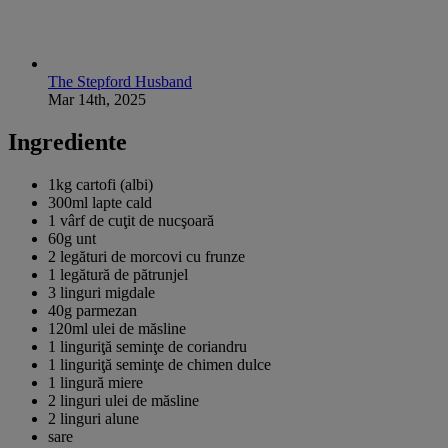
The Stepford Husband
Mar 14th, 2025
Ingrediente
1kg
cartofi (albi)
300ml
lapte cald
1 vârf de
cuţit de nucşoară
60g
unt
2
legături de morcovi cu frunze
1 legătură de
pătrunjel
3 linguri
migdale
40g
parmezan
120ml
ulei de măsline
1 linguriţă
seminţe de coriandru
1 linguriţă
seminţe de chimen dulce
1 lingură
miere
2 linguri
ulei de măsline
2 linguri
alune
sare