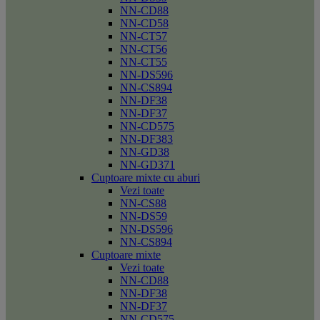
NN-CD88
NN-CD58
NN-CT57
NN-CT56
NN-CT55
NN-DS596
NN-CS894
NN-DF38
NN-DF37
NN-CD575
NN-DF383
NN-GD38
NN-GD371
Cuptoare mixte cu aburi
Vezi toate
NN-CS88
NN-DS59
NN-DS596
NN-CS894
Cuptoare mixte
Vezi toate
NN-CD88
NN-DF38
NN-DF37
NN-CD575