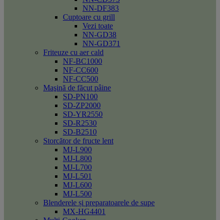
NN-DF383
Cuptoare cu grill
Vezi toate
NN-GD38
NN-GD371
Friteuze cu aer cald
NF-BC1000
NF-CC600
NF-CC500
Maşină de făcut pâine
SD-PN100
SD-ZP2000
SD-YR2550
SD-R2530
SD-B2510
Storcător de fructe lent
MJ-L900
MJ-L800
MJ-L700
MJ-L501
MJ-L600
MJ-L500
Blenderele și preparatoarele de supe
MX-HG4401