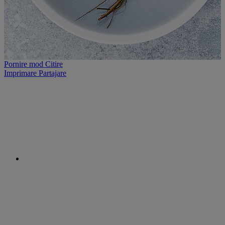
Pornire mod Citire
Imprimare
Partajare