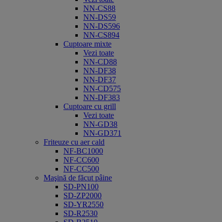
NN-CS88
NN-DS59
NN-DS596
NN-CS894
Cuptoare mixte
Vezi toate
NN-CD88
NN-DF38
NN-DF37
NN-CD575
NN-DF383
Cuptoare cu grill
Vezi toate
NN-GD38
NN-GD371
Friteuze cu aer cald
NF-BC1000
NF-CC600
NF-CC500
Maşină de făcut pâine
SD-PN100
SD-ZP2000
SD-YR2550
SD-R2530