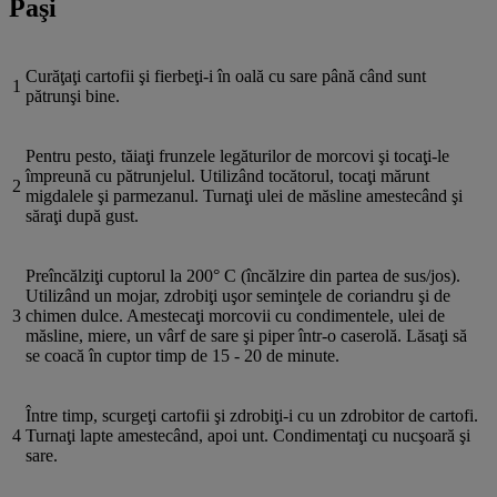
Paşi
Curăţaţi cartofii şi fierbeţi-i în oală cu sare până când sunt
1
pătrunşi bine.
Pentru pesto, tăiaţi frunzele legăturilor de morcovi şi tocaţi-le
împreună cu pătrunjelul. Utilizând tocătorul, tocaţi mărunt
2
migdalele şi parmezanul. Turnaţi ulei de măsline amestecând şi
săraţi după gust.
Preîncălziţi cuptorul la 200° C (încălzire din partea de sus/jos).
Utilizând un mojar, zdrobiţi uşor seminţele de coriandru şi de
3
chimen dulce. Amestecaţi morcovii cu condimentele, ulei de
măsline, miere, un vârf de sare şi piper într-o caserolă. Lăsaţi să
se coacă în cuptor timp de 15 - 20 de minute.
Între timp, scurgeţi cartofii şi zdrobiţi-i cu un zdrobitor de cartofi.
4
Turnaţi lapte amestecând, apoi unt. Condimentaţi cu nucşoară şi
sare.