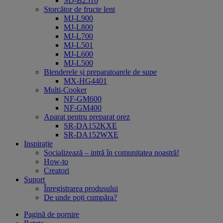
SD-B2510
Storcător de fructe lent
MJ-L900
MJ-L800
MJ-L700
MJ-L501
MJ-L600
MJ-L500
Blenderele și preparatoarele de supe
MX-HG4401
Multi-Cooker
NF-GM600
NF-GM400
Aparat pentru preparat orez
SR-DA152KXE
SR-DA152WXE
Inspirație
Socializează – intră în comunitatea noastră!
How-to
Creatori
Suport
Înregistrarea produsului
De unde poți cumpăra?
Pagină de pornire