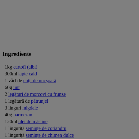
Ingrediente
1kg
cartofi (albi)
300ml
lapte cald
1 vârf de
cuţit de nucşoară
60g
unt
2
legături de morcovi cu frunze
1 legătură de
pătrunjel
3 linguri
migdale
40g
parmezan
120ml
ulei de măsline
1 linguriţă
seminţe de coriandru
1 linguriţă
seminţe de chimen dulce