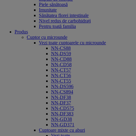
Piele sănătoasă
Imunitate
Sănătatea florei intestinale
Nivel redus de carbohidrați
Pentru toată familia
Produs
Cuptor cu microunde
Vezi toate cuptoarele cu microunde
NN-CS88
NN-DS59
NN-CD88
NN-CD58
NN-CT57
NN-CT56
NN-CT55
NN-DS596
NN-CS894
NN-DF38
NN-DF37
NN-CD575
NN-DF383
NN-GD38
NN-GD371
Cuptoare mixte cu aburi
Vezi toate