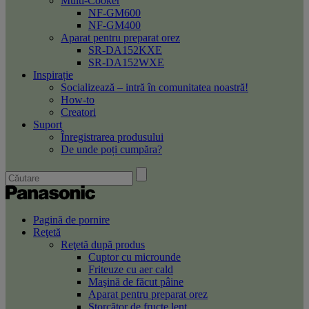
Multi-Cooker
NF-GM600
NF-GM400
Aparat pentru preparat orez
SR-DA152KXE
SR-DA152WXE
Inspirație
Socializează – intră în comunitatea noastră!
How-to
Creatori
Suport
Înregistrarea produsului
De unde poți cumpăra?
Pagină de pornire
Reţetă
Reţetă după produs
Cuptor cu microunde
Friteuze cu aer cald
Maşină de făcut pâine
Aparat pentru preparat orez
Storcător de fructe lent