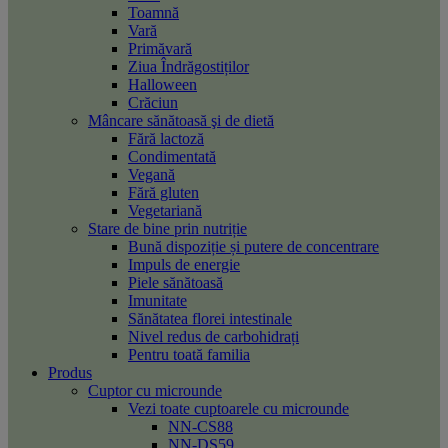
Toamnă
Vară
Primăvară
Ziua Îndrăgostiților
Halloween
Crăciun
Mâncare sănătoasă şi de dietă
Fără lactoză
Condimentată
Vegană
Fără gluten
Vegetariană
Stare de bine prin nutriție
Bună dispoziție și putere de concentrare
Impuls de energie
Piele sănătoasă
Imunitate
Sănătatea florei intestinale
Nivel redus de carbohidrați
Pentru toată familia
Produs
Cuptor cu microunde
Vezi toate cuptoarele cu microunde
NN-CS88
NN-DS59