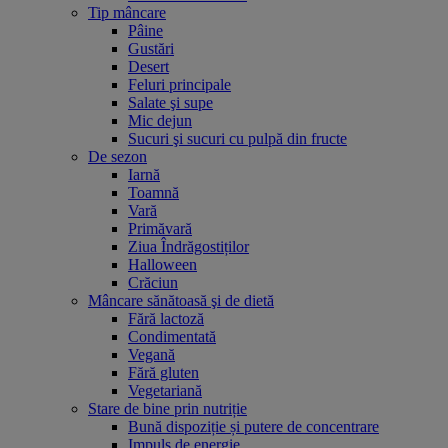
Tip mâncare
Pâine
Gustări
Desert
Feluri principale
Salate şi supe
Mic dejun
Sucuri şi sucuri cu pulpă din fructe
De sezon
Iarnă
Toamnă
Vară
Primăvară
Ziua Îndrăgostiților
Halloween
Crăciun
Mâncare sănătoasă şi de dietă
Fără lactoză
Condimentată
Vegană
Fără gluten
Vegetariană
Stare de bine prin nutriție
Bună dispoziție și putere de concentrare
Impuls de energie