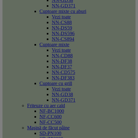
NN-GD38
NN-GD371
Cuptoare mixte cu aburi
Vezi toate
NN-CS88
NN-DS59
NN-DS596
NN-CS894
Cuptoare mixte
Vezi toate
NN-CD88
NN-DF38
NN-DF37
NN-CD575
NN-DF383
Cuptoare cu grill
Vezi toate
NN-GD38
NN-GD371
Friteuze cu aer cald
NF-BC1000
NF-CC600
NF-CC500
Maşină de făcut pâine
SD-PN100