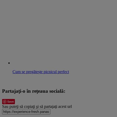
Cum se pregătește picnicul perfect
Partajaţi-o în reţeaua socială:
Save
Sau puteţi să copiaţi şi să partajaţi acest url