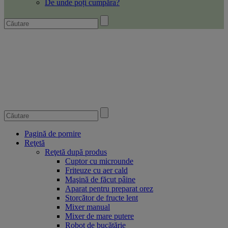
De unde poți cumpăra?
Pagină de pornire
Reţetă
Reţetă după produs
Cuptor cu microunde
Friteuze cu aer cald
Maşină de făcut pâine
Aparat pentru preparat orez
Storcător de fructe lent
Mixer manual
Mixer de mare putere
Robot de bucătărie