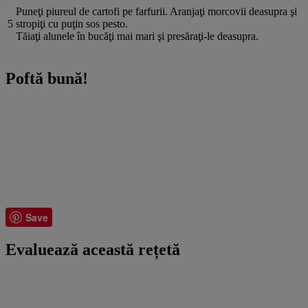
Puneţi piureul de cartofi pe farfurii. Aranjaţi morcovii deasupra şi
5
stropiţi cu puţin sos pesto.
Tăiaţi alunele în bucăţi mai mari şi presăraţi-le deasupra.
Poftă bună!
Save
Evaluează această rețetă