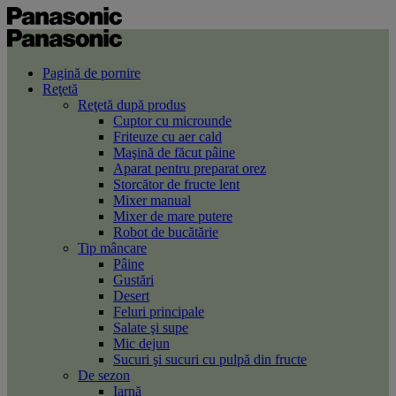
Pagină de pornire
Reţetă
Reţetă după produs
Cuptor cu microunde
Friteuze cu aer cald
Maşină de făcut pâine
Aparat pentru preparat orez
Storcător de fructe lent
Mixer manual
Mixer de mare putere
Robot de bucătărie
Tip mâncare
Pâine
Gustări
Desert
Feluri principale
Salate şi supe
Mic dejun
Sucuri şi sucuri cu pulpă din fructe
De sezon
Iarnă