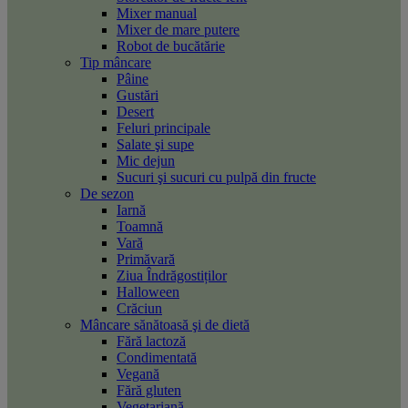
Mixer manual
Mixer de mare putere
Robot de bucătărie
Tip mâncare
Pâine
Gustări
Desert
Feluri principale
Salate şi supe
Mic dejun
Sucuri şi sucuri cu pulpă din fructe
De sezon
Iarnă
Toamnă
Vară
Primăvară
Ziua Îndrăgostiților
Halloween
Crăciun
Mâncare sănătoasă şi de dietă
Fără lactoză
Condimentată
Vegană
Fără gluten
Vegetariană