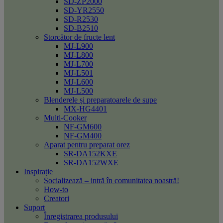
SD-ZP2000
SD-YR2550
SD-R2530
SD-B2510
Storcător de fructe lent
MJ-L900
MJ-L800
MJ-L700
MJ-L501
MJ-L600
MJ-L500
Blenderele și preparatoarele de supe
MX-HG4401
Multi-Cooker
NF-GM600
NF-GM400
Aparat pentru preparat orez
SR-DA152KXE
SR-DA152WXE
Inspirație
Socializează – intră în comunitatea noastră!
How-to
Creatori
Suport
Înregistrarea produsului