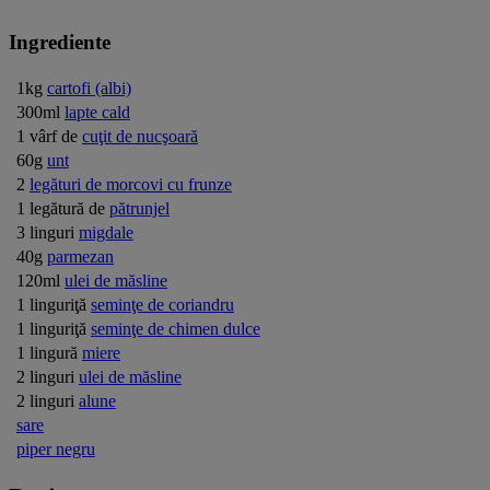
Ingrediente
1kg
cartofi (albi)
300ml
lapte cald
1 vârf de
cuţit de nucşoară
60g
unt
2
legături de morcovi cu frunze
1 legătură de
pătrunjel
3 linguri
migdale
40g
parmezan
120ml
ulei de măsline
1 linguriţă
seminţe de coriandru
1 linguriţă
seminţe de chimen dulce
1 lingură
miere
2 linguri
ulei de măsline
2 linguri
alune
sare
piper negru