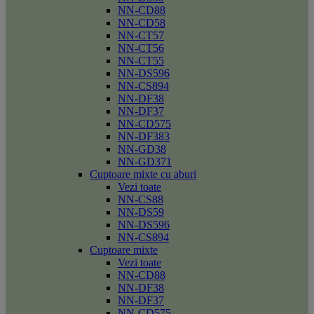
NN-CD88
NN-CD58
NN-CT57
NN-CT56
NN-CT55
NN-DS596
NN-CS894
NN-DF38
NN-DF37
NN-CD575
NN-DF383
NN-GD38
NN-GD371
Cuptoare mixte cu aburi
Vezi toate
NN-CS88
NN-DS59
NN-DS596
NN-CS894
Cuptoare mixte
Vezi toate
NN-CD88
NN-DF38
NN-DF37
NN-CD575