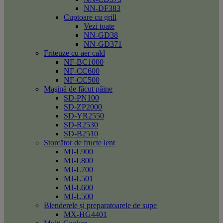
NN-DF383
Cuptoare cu grill
Vezi toate
NN-GD38
NN-GD371
Friteuze cu aer cald
NF-BC1000
NF-CC600
NF-CC500
Maşină de făcut pâine
SD-PN100
SD-ZP2000
SD-YR2550
SD-R2530
SD-B2510
Storcător de fructe lent
MJ-L900
MJ-L800
MJ-L700
MJ-L501
MJ-L600
MJ-L500
Blenderele și preparatoarele de supe
MX-HG4401