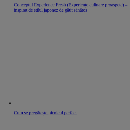
Conceptul Experience Fresh (Experiențe culinare proaspete) –
inspirat de stilul japonez de gătit sănătos
Cum se pregătește picnicul perfect