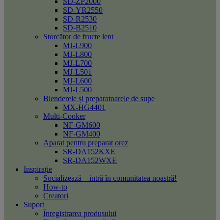
SD-ZP2000
SD-YR2550
SD-R2530
SD-B2510
Storcător de fructe lent
MJ-L900
MJ-L800
MJ-L700
MJ-L501
MJ-L600
MJ-L500
Blenderele și preparatoarele de supe
MX-HG4401
Multi-Cooker
NF-GM600
NF-GM400
Aparat pentru preparat orez
SR-DA152KXE
SR-DA152WXE
Inspirație
Socializează – intră în comunitatea noastră!
How-to
Creatori
Suport
Înregistrarea produsului