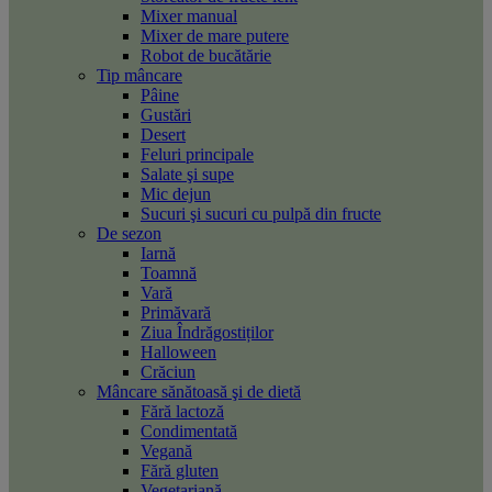
Mixer manual
Mixer de mare putere
Robot de bucătărie
Tip mâncare
Pâine
Gustări
Desert
Feluri principale
Salate şi supe
Mic dejun
Sucuri şi sucuri cu pulpă din fructe
De sezon
Iarnă
Toamnă
Vară
Primăvară
Ziua Îndrăgostiților
Halloween
Crăciun
Mâncare sănătoasă şi de dietă
Fără lactoză
Condimentată
Vegană
Fără gluten
Vegetariană