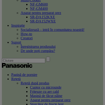
Multi-Cooker
NF-GM600
NF-GM400
Aparat pentru preparat orez
SR-DA152KXE
SR-DA152WXE
Inspirație
Socializează – intră în comunitatea noastră!
How-to
Creatori
Suport
Înregistrarea produsului
De unde poți cumpăra?
Pagină de pornire
Reţetă
Reţetă după produs
Cuptor cu microunde
Friteuze cu aer cald
Maşină de făcut pâine
Aparat pentru preparat orez
Storcător de fructe lent