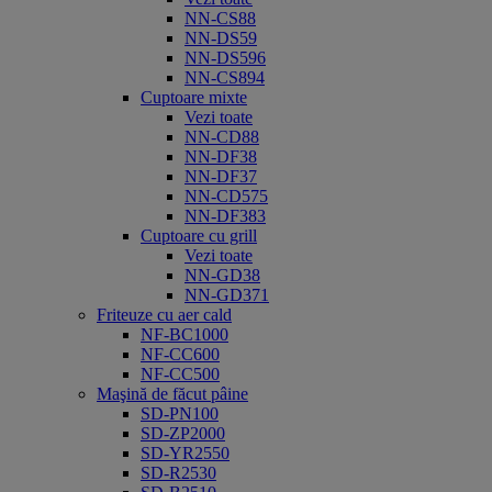
NN-CS88
NN-DS59
NN-DS596
NN-CS894
Cuptoare mixte
Vezi toate
NN-CD88
NN-DF38
NN-DF37
NN-CD575
NN-DF383
Cuptoare cu grill
Vezi toate
NN-GD38
NN-GD371
Friteuze cu aer cald
NF-BC1000
NF-CC600
NF-CC500
Maşină de făcut pâine
SD-PN100
SD-ZP2000
SD-YR2550
SD-R2530