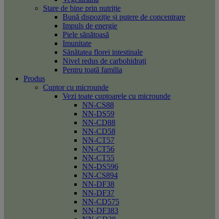
Stare de bine prin nutriție
Bună dispoziție și putere de concentrare
Impuls de energie
Piele sănătoasă
Imunitate
Sănătatea florei intestinale
Nivel redus de carbohidrați
Pentru toată familia
Produs
Cuptor cu microunde
Vezi toate cuptoarele cu microunde
NN-CS88
NN-DS59
NN-CD88
NN-CD58
NN-CT57
NN-CT56
NN-CT55
NN-DS596
NN-CS894
NN-DF38
NN-DF37
NN-CD575
NN-DF383