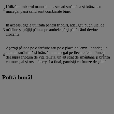
Utilizând mixerul manual, amestecaţi smântâna şi brânza cu
2
mucegai până când sunt combinate bine.
În aceeaşi tigaie utilizată pentru fripturi, adăugaţi puţin ulei de
3
măsline şi prăjiţi pâinea pe ambele părţi până când devine
crocantă.
Aşezaţi pâinea pe o farfurie sau pe o placă de lemn. Întindeţi un
strat de smântână şi brânză cu mucegai pe fiecare felie. Puneţi
4
deasupra friptura de vită feliată, un alt strat de smântână şi brânză
cu mucegai şi roşii cherry. La final, garnisiţi cu frunze de ţelină.
Poftă bună!