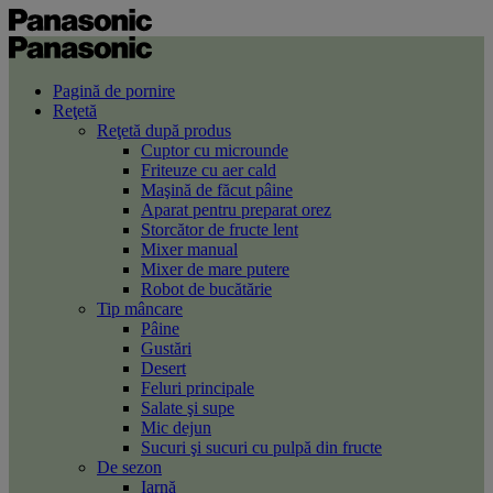
Pagină de pornire
Reţetă
Reţetă după produs
Cuptor cu microunde
Friteuze cu aer cald
Maşină de făcut pâine
Aparat pentru preparat orez
Storcător de fructe lent
Mixer manual
Mixer de mare putere
Robot de bucătărie
Tip mâncare
Pâine
Gustări
Desert
Feluri principale
Salate şi supe
Mic dejun
Sucuri şi sucuri cu pulpă din fructe
De sezon
Iarnă