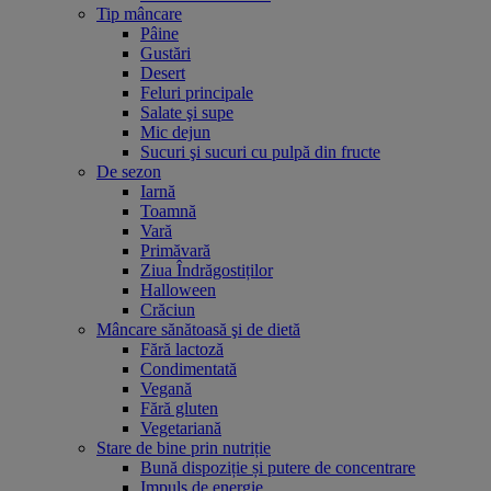
Tip mâncare
Pâine
Gustări
Desert
Feluri principale
Salate şi supe
Mic dejun
Sucuri şi sucuri cu pulpă din fructe
De sezon
Iarnă
Toamnă
Vară
Primăvară
Ziua Îndrăgostiților
Halloween
Crăciun
Mâncare sănătoasă şi de dietă
Fără lactoză
Condimentată
Vegană
Fără gluten
Vegetariană
Stare de bine prin nutriție
Bună dispoziție și putere de concentrare
Impuls de energie