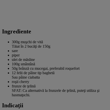
Ingrediente
300g
muşchi de vită
Tăiat în 2 bucăţi de 150g
sare
piper
ulei de măsline
100g
smântână
50g
brânză cu mucegai, preferabil roquefort
12
felii de pâine tip baghetă
Sau pâine ciabatta
roşii cherry
frunze de ţelină
SFAT: Ca alternativă la frunzele de ţelină, puteţi utiliza şi
hasmaţuchi.
Indicaţii