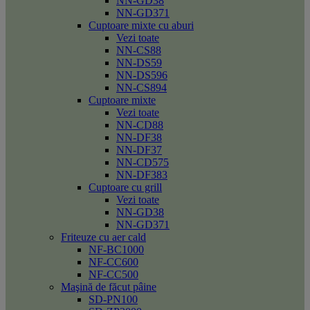
NN-GD38
NN-GD371
Cuptoare mixte cu aburi
Vezi toate
NN-CS88
NN-DS59
NN-DS596
NN-CS894
Cuptoare mixte
Vezi toate
NN-CD88
NN-DF38
NN-DF37
NN-CD575
NN-DF383
Cuptoare cu grill
Vezi toate
NN-GD38
NN-GD371
Friteuze cu aer cald
NF-BC1000
NF-CC600
NF-CC500
Maşină de făcut pâine
SD-PN100