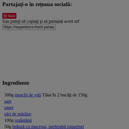
Partajaţi-o în reţeaua socială:
Save
Sau puteţi să copiaţi şi să partajaţi acest url
Ingrediente
300g
muşchi de vită
Tăiat în 2 bucăţi de 150g
sare
piper
ulei de măsline
100g
smântână
50g
brânză cu mucegai, preferabil roquefort