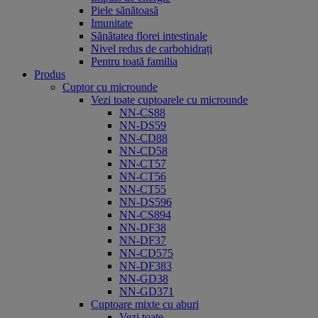
Piele sănătoasă
Imunitate
Sănătatea florei intestinale
Nivel redus de carbohidrați
Pentru toată familia
Produs
Cuptor cu microunde
Vezi toate cuptoarele cu microunde
NN-CS88
NN-DS59
NN-CD88
NN-CD58
NN-CT57
NN-CT56
NN-CT55
NN-DS596
NN-CS894
NN-DF38
NN-DF37
NN-CD575
NN-DF383
NN-GD38
NN-GD371
Cuptoare mixte cu aburi
Vezi toate