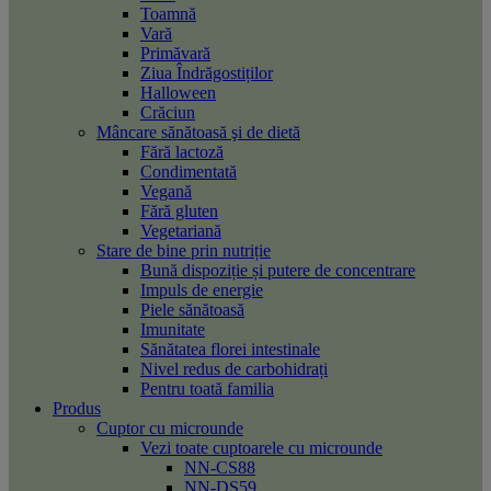
Toamnă
Vară
Primăvară
Ziua Îndrăgostiților
Halloween
Crăciun
Mâncare sănătoasă şi de dietă
Fără lactoză
Condimentată
Vegană
Fără gluten
Vegetariană
Stare de bine prin nutriție
Bună dispoziție și putere de concentrare
Impuls de energie
Piele sănătoasă
Imunitate
Sănătatea florei intestinale
Nivel redus de carbohidrați
Pentru toată familia
Produs
Cuptor cu microunde
Vezi toate cuptoarele cu microunde
NN-CS88
NN-DS59