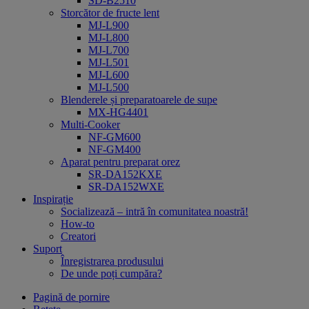
SD-B2510
Storcător de fructe lent
MJ-L900
MJ-L800
MJ-L700
MJ-L501
MJ-L600
MJ-L500
Blenderele și preparatoarele de supe
MX-HG4401
Multi-Cooker
NF-GM600
NF-GM400
Aparat pentru preparat orez
SR-DA152KXE
SR-DA152WXE
Inspirație
Socializează – intră în comunitatea noastră!
How-to
Creatori
Suport
Înregistrarea produsului
De unde poți cumpăra?
Pagină de pornire