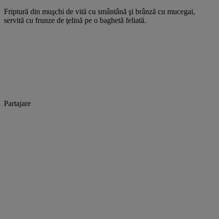
Friptură din muşchi de vită cu smântână şi brânză cu mucegai,
servită cu frunze de ţelină pe o baghetă feliată.
Partajare