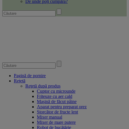
De unde poți cumpăra?
Pagină de pornire
Reţetă
Reţetă după produs
Cuptor cu microunde
Friteuze cu aer cald
Maşină de făcut pâine
Aparat pentru preparat orez
Storcător de fructe lent
Mixer manual
Mixer de mare putere
Robot de bucătărie