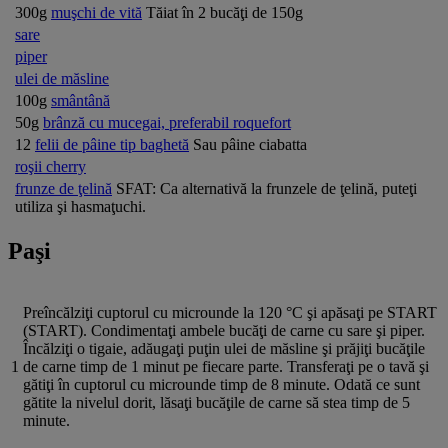
300g
muşchi de vită
Tăiat în 2 bucăţi de 150g
sare
piper
ulei de măsline
100g
smântână
50g
brânză cu mucegai, preferabil roquefort
12
felii de pâine tip baghetă
Sau pâine ciabatta
roşii cherry
frunze de ţelină
SFAT: Ca alternativă la frunzele de ţelină, puteţi
utiliza şi hasmaţuchi.
Paşi
Preîncălziţi cuptorul cu microunde la 120 °C şi apăsaţi pe START
(START). Condimentaţi ambele bucăţi de carne cu sare şi piper.
Încălziţi o tigaie, adăugaţi puţin ulei de măsline şi prăjiţi bucăţile
1
de carne timp de 1 minut pe fiecare parte. Transferaţi pe o tavă şi
gătiţi în cuptorul cu microunde timp de 8 minute. Odată ce sunt
gătite la nivelul dorit, lăsaţi bucăţile de carne să stea timp de 5
minute.