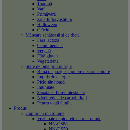
Toamnă
Vară
Primăvară
Ziua Îndrăgostiților
Halloween
Crăciun
Mâncare sănătoasă şi de dietă
Fără lactoză
Condimentată
Vegană
Fără gluten
Vegetariană
Stare de bine prin nutriție
Bună dispoziție și putere de concentrare
Impuls de energie
Piele sănătoasă
Imunitate
Sănătatea florei intestinale
Nivel redus de carbohidrați
Pentru toată familia
Produs
Cuptor cu microunde
Vezi toate cuptoarele cu microunde
NN-CS88
NN-DS59