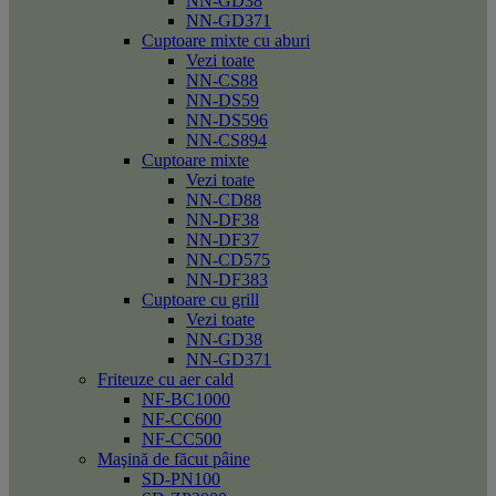
NN-GD38
NN-GD371
Cuptoare mixte cu aburi
Vezi toate
NN-CS88
NN-DS59
NN-DS596
NN-CS894
Cuptoare mixte
Vezi toate
NN-CD88
NN-DF38
NN-DF37
NN-CD575
NN-DF383
Cuptoare cu grill
Vezi toate
NN-GD38
NN-GD371
Friteuze cu aer cald
NF-BC1000
NF-CC600
NF-CC500
Maşină de făcut pâine
SD-PN100