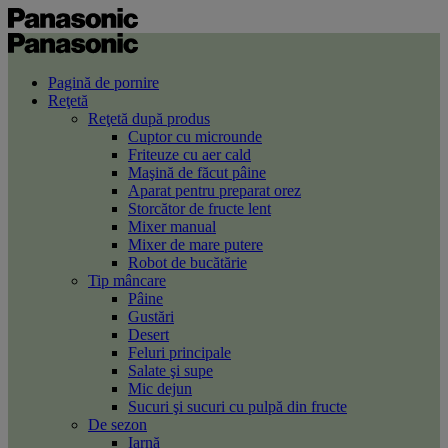
Pagină de pornire
Reţetă
Reţetă după produs
Cuptor cu microunde
Friteuze cu aer cald
Maşină de făcut pâine
Aparat pentru preparat orez
Storcător de fructe lent
Mixer manual
Mixer de mare putere
Robot de bucătărie
Tip mâncare
Pâine
Gustări
Desert
Feluri principale
Salate şi supe
Mic dejun
Sucuri şi sucuri cu pulpă din fructe
De sezon
Iarnă