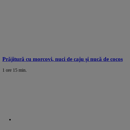
Prăjitură cu morcovi, nuci de caju și nucă de cocos
1 ore 15 min.