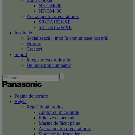
Multi-Cooker
NF-GM600
NF-GM400
Aparat pentru preparat orez
SR-DA152KXE
SR-DA152WXE
Inspirație
Socializează – intră în comunitatea noastră!
How-to
Creatori
Suport
Înregistrarea produsului
De unde poți cumpăra?
Pagină de pornire
Reţetă
Reţetă după produs
Cuptor cu microunde
Friteuze cu aer cald
Maşină de făcut pâine
Aparat pentru preparat orez
Storcător de fructe lent