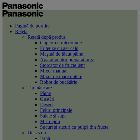
Pagină de pornire
Reţetă
Reţetă după produs
Cuptor cu microunde
Friteuze cu aer cald
Maşină de făcut pâine
Aparat pentru preparat orez
Storcător de fructe lent
Mixer manual
Mixer de mare putere
Robot de bucătărie
Tip mâncare
Pâine
Gustări
Desert
Feluri principale
Salate şi supe
Mic dejun
Sucuri şi sucuri cu pulpă din fructe
De sezon
Iarnă