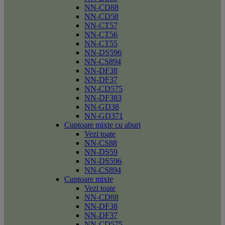
NN-CD88
NN-CD58
NN-CT57
NN-CT56
NN-CT55
NN-DS596
NN-CS894
NN-DF38
NN-DF37
NN-CD575
NN-DF383
NN-GD38
NN-GD371
Cuptoare mixte cu aburi
Vezi toate
NN-CS88
NN-DS59
NN-DS596
NN-CS894
Cuptoare mixte
Vezi toate
NN-CD88
NN-DF38
NN-DF37
NN-CD575