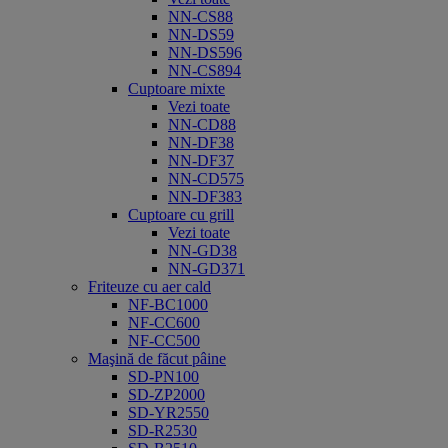
NN-CS88
NN-DS59
NN-DS596
NN-CS894
Cuptoare mixte
Vezi toate
NN-CD88
NN-DF38
NN-DF37
NN-CD575
NN-DF383
Cuptoare cu grill
Vezi toate
NN-GD38
NN-GD371
Friteuze cu aer cald
NF-BC1000
NF-CC600
NF-CC500
Maşină de făcut pâine
SD-PN100
SD-ZP2000
SD-YR2550
SD-R2530