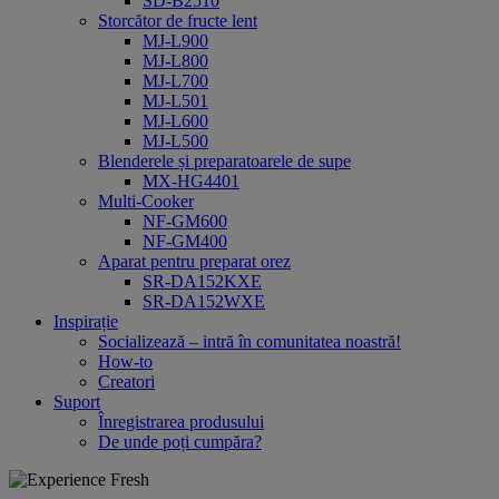
SD-B2510
Storcător de fructe lent
MJ-L900
MJ-L800
MJ-L700
MJ-L501
MJ-L600
MJ-L500
Blenderele și preparatoarele de supe
MX-HG4401
Multi-Cooker
NF-GM600
NF-GM400
Aparat pentru preparat orez
SR-DA152KXE
SR-DA152WXE
Inspirație
Socializează – intră în comunitatea noastră!
How-to
Creatori
Suport
Înregistrarea produsului
De unde poți cumpăra?