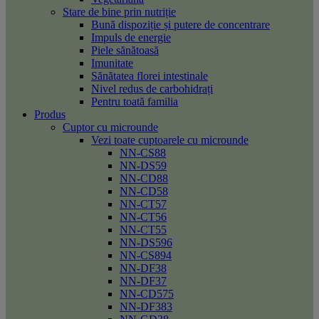
Stare de bine prin nutriție
Bună dispoziție și putere de concentrare
Impuls de energie
Piele sănătoasă
Imunitate
Sănătatea florei intestinale
Nivel redus de carbohidrați
Pentru toată familia
Produs
Cuptor cu microunde
Vezi toate cuptoarele cu microunde
NN-CS88
NN-DS59
NN-CD88
NN-CD58
NN-CT57
NN-CT56
NN-CT55
NN-DS596
NN-CS894
NN-DF38
NN-DF37
NN-CD575
NN-DF383