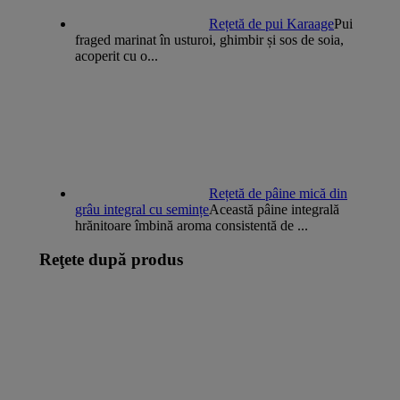
Rețetă de pui Karaage
Pui
fraged marinat în usturoi, ghimbir și sos de soia,
acoperit cu o...
Rețetă de pâine mică din
grâu integral cu semințe
Această pâine integrală
hrănitoare îmbină aroma consistentă de ...
Reţete după produs