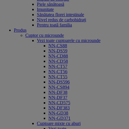
Piele sănătoasă
Imunitate
Sănătatea florei intestinale
Nivel redus de carbohidrați
Pentru toată familia
Produs
Cuptor cu microunde
Vezi toate cuptoarele cu microunde
NN-CS88
NN-DS59
NN-CD88
NN-CD58
NN-CT57
NN-CT56
NN-CT55
NN-DS596
NN-CS894
NN-DF38
NN-DF37
NN-CD575
NN-DF383
NN-GD38
NN-GD371
Cuptoare mixte cu aburi
Vezi toate