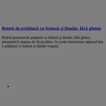
Rețetă de prăjitură cu brânză și lămâie, fără gluten
Rețetă gustoasă de prăjitură cu brânză și lămâie, fără gluten,
preparată în mașina de făcut pâine. Se poate transforma opțional într-
o prăjitură cu brânză și lămâie vegană.