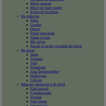
Mixer manual
Mixer de mare putere
Robot de bucătărie
Tip mâncare
Pâine
Gustări
Desert
Feluri principale
Salate şi supe
Mic dejun
Sucuri şi sucuri cu pulpă din fructe
De sezon
Iarnă
Toamnă
Vară
Primăvară
Ziua Îndrăgostiților
Halloween
Crăciun
Mâncare sănătoasă şi de dietă
Fără lactoză
Condimentată
Vegană
Fără gluten
Vegetariană