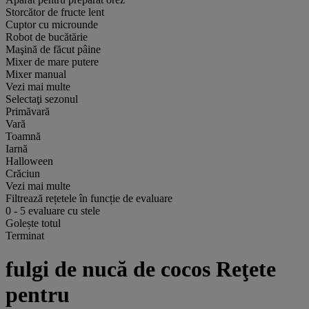
Storcător de fructe lent
Cuptor cu microunde
Robot de bucătărie
Maşină de făcut pâine
Mixer de mare putere
Mixer manual
Vezi mai multe
Selectaţi sezonul
Primăvară
Vară
Toamnă
Iarnă
Halloween
Crăciun
Vezi mai multe
Filtrează rețetele în funcție de evaluare
0
-
5
evaluare cu stele
Golește totul
Terminat
fulgi de nucă de cocos Reţete
pentru