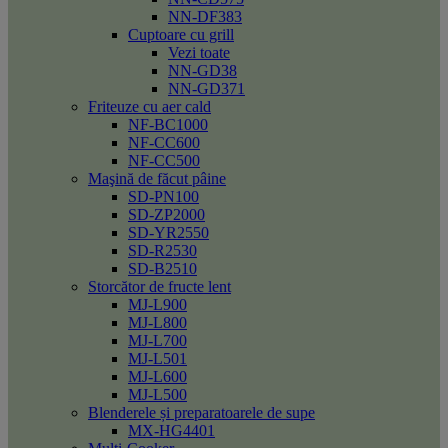
NN-DF383
Cuptoare cu grill
Vezi toate
NN-GD38
NN-GD371
Friteuze cu aer cald
NF-BC1000
NF-CC600
NF-CC500
Maşină de făcut pâine
SD-PN100
SD-ZP2000
SD-YR2550
SD-R2530
SD-B2510
Storcător de fructe lent
MJ-L900
MJ-L800
MJ-L700
MJ-L501
MJ-L600
MJ-L500
Blenderele și preparatoarele de supe
MX-HG4401