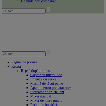
De unde poți cumpăra?
Pagină de pornire
Reţetă
Reţetă după produs
Cuptor cu microunde
Friteuze cu aer cald
Maşină de făcut pâine
Aparat pentru preparat orez
Storcător de fructe lent
Mixer manual
Mixer de mare putere
Robot de bucătărie