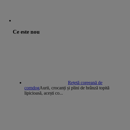
Ce este nou
Rețetă coreeană de
corndog
Aurii, crocanți și plini de brânză topită
lipicioasă, acești co...