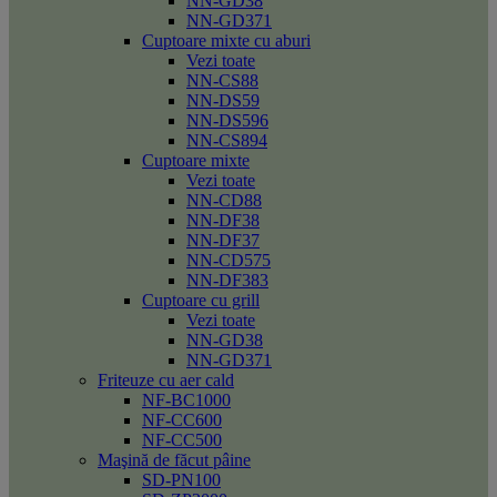
NN-GD38
NN-GD371
Cuptoare mixte cu aburi
Vezi toate
NN-CS88
NN-DS59
NN-DS596
NN-CS894
Cuptoare mixte
Vezi toate
NN-CD88
NN-DF38
NN-DF37
NN-CD575
NN-DF383
Cuptoare cu grill
Vezi toate
NN-GD38
NN-GD371
Friteuze cu aer cald
NF-BC1000
NF-CC600
NF-CC500
Maşină de făcut pâine
SD-PN100