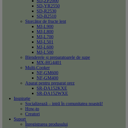
SD-ZP2000
SD-YR2550
SD-R2530
SD-B2510
Storcător de fructe lent
MJ-L900
MJ-L800
MJ-L700
MJ-L501
MJ-L600
MJ-L500
Blenderele și preparatoarele de supe
MX-HG4401
Multi-Cooker
NF-GM600
NF-GM400
Aparat pentru preparat orez
SR-DA152KXE
SR-DA152WXE
Inspirație
Socializează – intră în comunitatea noastră!
How-to
Creatori
Suport
Înregistrarea produsului