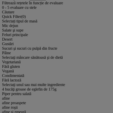
Filtrează rețetele în funcție de evaluare
0
-
5
evaluare cu stele
Căutare
Quick Filter(
0
)
Selectați tipul de masă
Mic dejun
Salate şi supe
Feluri principale
Desert
Gustări
Sucuri şi sucuri cu pulpă din fructe
Pâine
Selectaţi mâncare sănătoasă şi de dietă
Vegetariană
Fără gluten
Vegană
Condimentată
Fără lactoză
Selectaţi unul sau mai multe ingrediente
4 bucăţi groase de eglefin de 175g
Piper pentru salată
afine
afine proaspete
afine roşii
afine și zmeură