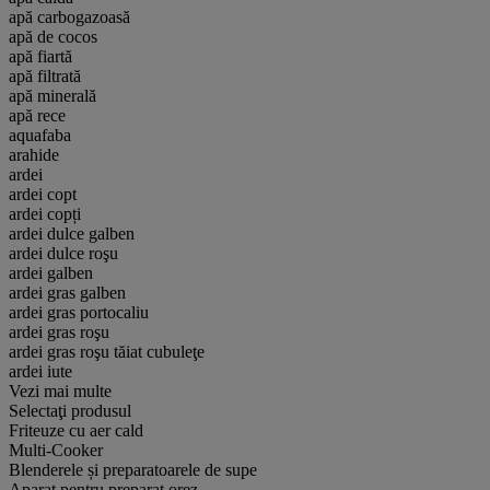
apă carbogazoasă
apă de cocos
apă fiartă
apă filtrată
apă minerală
apă rece
aquafaba
arahide
ardei
ardei copt
ardei copți
ardei dulce galben
ardei dulce roşu
ardei galben
ardei gras galben
ardei gras portocaliu
ardei gras roşu
ardei gras roşu tăiat cubuleţe
ardei iute
Vezi mai multe
Selectaţi produsul
Friteuze cu aer cald
Multi-Cooker
Blenderele și preparatoarele de supe
Aparat pentru preparat orez