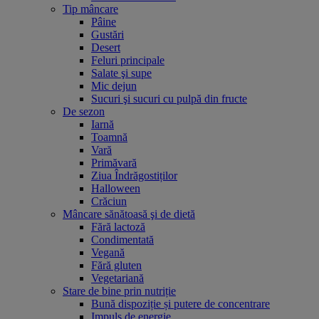
Tip mâncare
Pâine
Gustări
Desert
Feluri principale
Salate şi supe
Mic dejun
Sucuri şi sucuri cu pulpă din fructe
De sezon
Iarnă
Toamnă
Vară
Primăvară
Ziua Îndrăgostiților
Halloween
Crăciun
Mâncare sănătoasă şi de dietă
Fără lactoză
Condimentată
Vegană
Fără gluten
Vegetariană
Stare de bine prin nutriție
Bună dispoziție și putere de concentrare
Impuls de energie