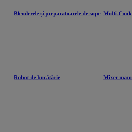
Blenderele și preparatoarele de supe
Multi-Cook
Robot de bucătărie
Mixer man