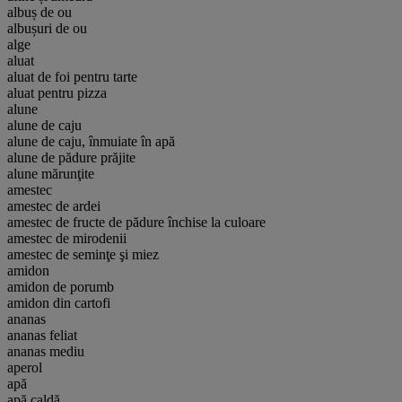
albuș de ou
albușuri de ou
alge
aluat
aluat de foi pentru tarte
aluat pentru pizza
alune
alune de caju
alune de caju, înmuiate în apă
alune de pădure prăjite
alune mărunţite
amestec
amestec de ardei
amestec de fructe de pădure închise la culoare
amestec de mirodenii
amestec de seminţe şi miez
amidon
amidon de porumb
amidon din cartofi
ananas
ananas feliat
ananas mediu
aperol
apă
apă caldă