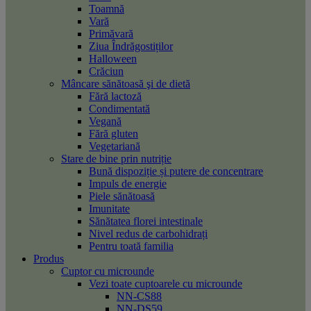
Toamnă
Vară
Primăvară
Ziua Îndrăgostiților
Halloween
Crăciun
Mâncare sănătoasă şi de dietă
Fără lactoză
Condimentată
Vegană
Fără gluten
Vegetariană
Stare de bine prin nutriție
Bună dispoziție și putere de concentrare
Impuls de energie
Piele sănătoasă
Imunitate
Sănătatea florei intestinale
Nivel redus de carbohidrați
Pentru toată familia
Produs
Cuptor cu microunde
Vezi toate cuptoarele cu microunde
NN-CS88
NN-DS59