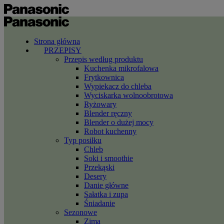
Strona główna
PRZEPISY
Przepis według produktu
Kuchenka mikrofalowa
Frytkownica
Wypiekacz do chleba
Wyciskarka wolnoobrotowa
Ryżowary
Blender ręczny
Blender o dużej mocy
Robot kuchenny
Typ posiłku
Chleb
Soki i smoothie
Przekąski
Desery
Danie główne
Sałatka i zupa
Śniadanie
Sezonowe
Zima