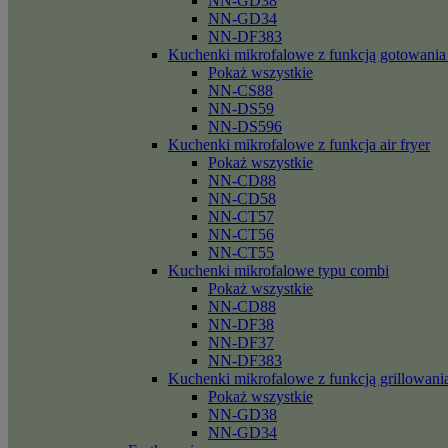
NN-GD38
NN-GD34
NN-DF383
Kuchenki mikrofalowe z funkcją gotowania
Pokaż wszystkie
NN-CS88
NN-DS59
NN-DS596
Kuchenki mikrofalowe z funkcja air fryer
Pokaż wszystkie
NN-CD88
NN-CD58
NN-CT57
NN-CT56
NN-CT55
Kuchenki mikrofalowe typu combi
Pokaż wszystkie
NN-CD88
NN-DF38
NN-DF37
NN-DF383
Kuchenki mikrofalowe z funkcją grillowani
Pokaż wszystkie
NN-GD38
NN-GD34