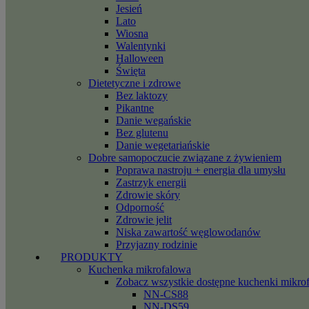
Jesień
Lato
Wiosna
Walentynki
Halloween
Święta
Dietetyczne i zdrowe
Bez laktozy
Pikantne
Danie wegańskie
Bez glutenu
Danie wegetariańskie
Dobre samopoczucie związane z żywieniem
Poprawa nastroju + energia dla umysłu
Zastrzyk energii
Zdrowie skóry
Odporność
Zdrowie jelit
Niska zawartość węglowodanów
Przyjazny rodzinie
PRODUKTY
Kuchenka mikrofalowa
Zobacz wszystkie dostępne kuchenki mikro
NN-CS88
NN-DS59