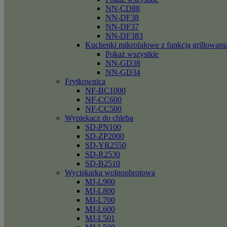
NN-CD88
NN-DF38
NN-DF37
NN-DF383
Kuchenki mikrofalowe z funkcją grillowani
Pokaż wszystkie
NN-GD38
NN-GD34
Frytkownica
NF-BC1000
NF-CC600
NF-CC500
Wypiekacz do chleba
SD-PN100
SD-ZP2000
SD-YR2550
SD-R2530
SD-B2510
Wyciskarka wolnoobrotowa
MJ-L900
MJ-L800
MJ-L700
MJ-L600
MJ-L501