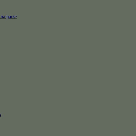
 na parze
a