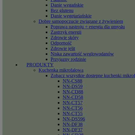
Danie wegańskie
Bez glutenu
Danie wegetariańskie
Dobre samopoczucie związane z żywieniem
Poprawa nastroju + energia dla umysłu
Zastrzyk energii
Zdrowie skóry
Odporność
Zdrowie jelit
Niska zawartość węglowodanów
Przyjazny rodzinie
PRODUKTY
Kuchenka mikrofalowa
Zobacz wszystkie dostępne kuchenki mikro
NN-CS88
NN-DS59
NN-CD88
NN-CD58
NN-CT57
NN-CT56
NN-CT55
NN-DS596
NN-DF38
NN-DF37