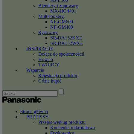
MJ-L500
Blendery i zupowary
MX-HG4401
Multicookery
NF-GM600
NF-GM400
Ryżowary
SR-DA152KXE
SR-DA152WXE
INSPIRACJE
Dołącz do społeczności!
How-to
TWÓRCY
Wsparcie
Rejestracja produktu
Gdzie kupić
Strona główna
PRZEPISY
Przepis według produktu
Kuchenka mikrofalowa
Frytkownica