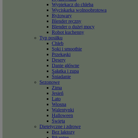
Wypiekacz do chleba
Wyciskarka wolnoobrotowa
Ryżowary
Blender ręczny
Blender o dużej mocy
Robot kuchenny
Typ posiłku
Chleb
Soki i smoothie
Przekąski
Desery
Danie główne
Sałatka i zupa
Śniadanie
Sezonowe
Zima
Jesień
Lato
Wiosna
Walentynki
Halloween
Święta
Dietetyczne i zdrowe
Bez laktozy
Pikantne