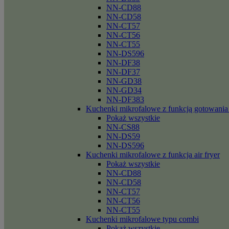
NN-CD88
NN-CD58
NN-CT57
NN-CT56
NN-CT55
NN-DS596
NN-DF38
NN-DF37
NN-GD38
NN-GD34
NN-DF383
Kuchenki mikrofalowe z funkcją gotowania
Pokaż wszystkie
NN-CS88
NN-DS59
NN-DS596
Kuchenki mikrofalowe z funkcja air fryer
Pokaż wszystkie
NN-CD88
NN-CD58
NN-CT57
NN-CT56
NN-CT55
Kuchenki mikrofalowe typu combi
Pokaż wszystkie