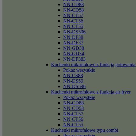
NN-CD88
NN-CD58
NN-CT57
NN-CT56
NN-CT55
NN-DS596
NN-DF38
NN-DF37
NN-GD38
NN-GD34
NN-DF383
Kuchenki mikrofalowe z funkcją gotowania
Pokaż wszystkie
NN-CS88
NN-DS59
NN-DS596
Kuchenki mikrofalowe z funkcja air fryer
Pokaż wszystkie
NN-CD88
NN-CD58
NN-CT57
NN-CT56
NN-CT55
Kuchenki mikrofalowe typu combi
Pokaż wszystkie