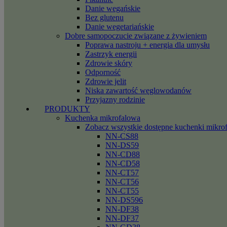
Danie wegańskie
Bez glutenu
Danie wegetariańskie
Dobre samopoczucie związane z żywieniem
Poprawa nastroju + energia dla umysłu
Zastrzyk energii
Zdrowie skóry
Odporność
Zdrowie jelit
Niska zawartość węglowodanów
Przyjazny rodzinie
PRODUKTY
Kuchenka mikrofalowa
Zobacz wszystkie dostępne kuchenki mikro
NN-CS88
NN-DS59
NN-CD88
NN-CD58
NN-CT57
NN-CT56
NN-CT55
NN-DS596
NN-DF38
NN-DF37