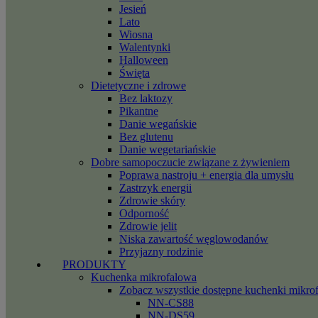
Jesień
Lato
Wiosna
Walentynki
Halloween
Święta
Dietetyczne i zdrowe
Bez laktozy
Pikantne
Danie wegańskie
Bez glutenu
Danie wegetariańskie
Dobre samopoczucie związane z żywieniem
Poprawa nastroju + energia dla umysłu
Zastrzyk energii
Zdrowie skóry
Odporność
Zdrowie jelit
Niska zawartość węglowodanów
Przyjazny rodzinie
PRODUKTY
Kuchenka mikrofalowa
Zobacz wszystkie dostępne kuchenki mikro
NN-CS88
NN-DS59