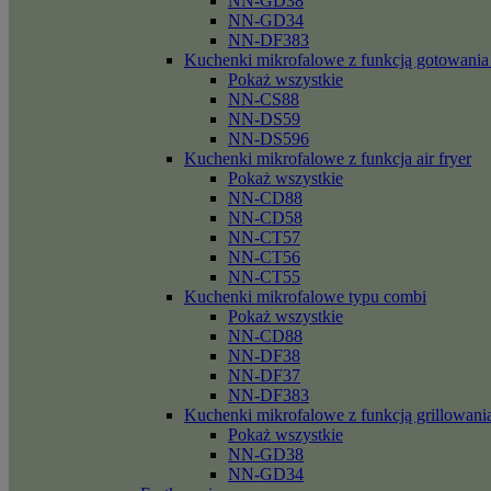
NN-GD38
NN-GD34
NN-DF383
Kuchenki mikrofalowe z funkcją gotowania
Pokaż wszystkie
NN-CS88
NN-DS59
NN-DS596
Kuchenki mikrofalowe z funkcja air fryer
Pokaż wszystkie
NN-CD88
NN-CD58
NN-CT57
NN-CT56
NN-CT55
Kuchenki mikrofalowe typu combi
Pokaż wszystkie
NN-CD88
NN-DF38
NN-DF37
NN-DF383
Kuchenki mikrofalowe z funkcją grillowani
Pokaż wszystkie
NN-GD38
NN-GD34