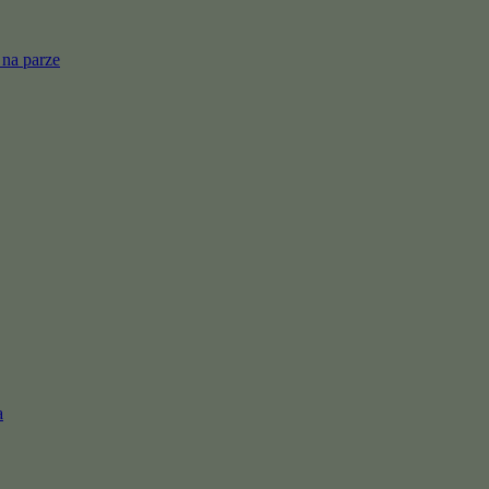
 na parze
a