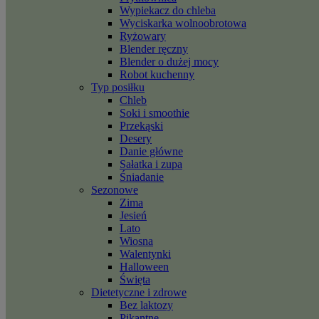
Wypiekacz do chleba
Wyciskarka wolnoobrotowa
Ryżowary
Blender ręczny
Blender o dużej mocy
Robot kuchenny
Typ posiłku
Chleb
Soki i smoothie
Przekąski
Desery
Danie główne
Sałatka i zupa
Śniadanie
Sezonowe
Zima
Jesień
Lato
Wiosna
Walentynki
Halloween
Święta
Dietetyczne i zdrowe
Bez laktozy
Pikantne