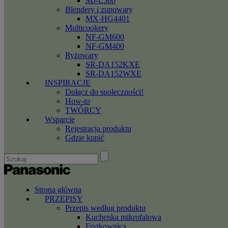
MJ-L500
Blendery i zupowary
MX-HG4401
Multicookery
NF-GM600
NF-GM400
Ryżowary
SR-DA152KXE
SR-DA152WXE
INSPIRACJE
Dołącz do społeczności!
How-to
TWÓRCY
Wsparcie
Rejestracja produktu
Gdzie kupić
Strona główna
PRZEPISY
Przepis według produktu
Kuchenka mikrofalowa
Frytkownica