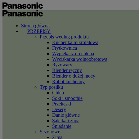
Strona główna
PRZEPISY
Przepis według produktu
Kuchenka mikrofalowa
Frytkownica
Wypiekacz do chleba
Wyciskarka wolnoobrotowa
Ryżowary
Blender ręczny
Blender o dużej mocy
Robot kuchenny
Typ posiłku
Chleb
Soki i smoothie
Przekąski
Desery
Danie główne
Sałatka i zupa
Śniadanie
Sezonowe
Zima