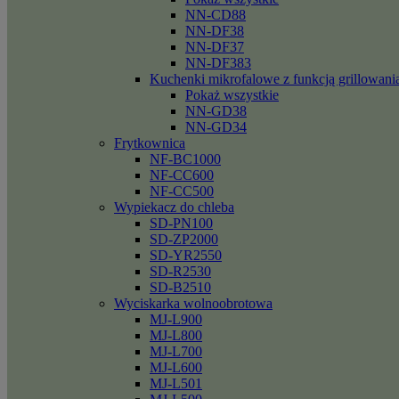
NN-CD88
NN-DF38
NN-DF37
NN-DF383
Kuchenki mikrofalowe z funkcją grillowani
Pokaż wszystkie
NN-GD38
NN-GD34
Frytkownica
NF-BC1000
NF-CC600
NF-CC500
Wypiekacz do chleba
SD-PN100
SD-ZP2000
SD-YR2550
SD-R2530
SD-B2510
Wyciskarka wolnoobrotowa
MJ-L900
MJ-L800
MJ-L700
MJ-L600
MJ-L501