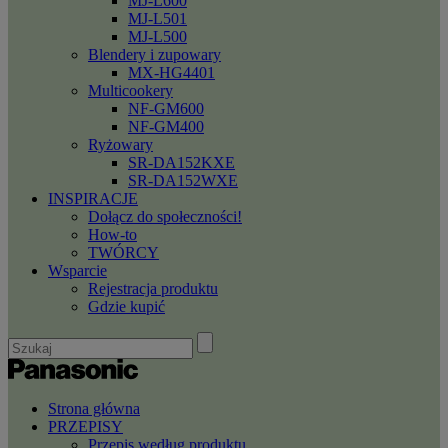
MJ-L600
MJ-L501
MJ-L500
Blendery i zupowary
MX-HG4401
Multicookery
NF-GM600
NF-GM400
Ryżowary
SR-DA152KXE
SR-DA152WXE
INSPIRACJE
Dołącz do społeczności!
How-to
TWÓRCY
Wsparcie
Rejestracja produktu
Gdzie kupić
Strona główna
PRZEPISY
Przepis według produktu