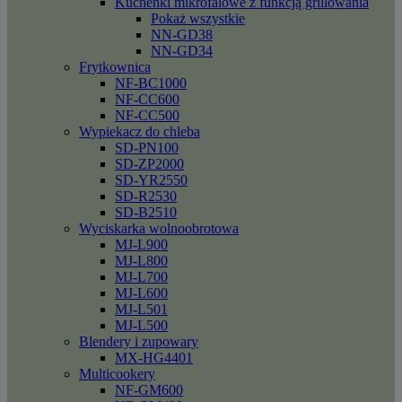
Kuchenki mikrofalowe z funkcją grillowania
Pokaż wszystkie
NN-GD38
NN-GD34
Frytkownica
NF-BC1000
NF-CC600
NF-CC500
Wypiekacz do chleba
SD-PN100
SD-ZP2000
SD-YR2550
SD-R2530
SD-B2510
Wyciskarka wolnoobrotowa
MJ-L900
MJ-L800
MJ-L700
MJ-L600
MJ-L501
MJ-L500
Blendery i zupowary
MX-HG4401
Multicookery
NF-GM600