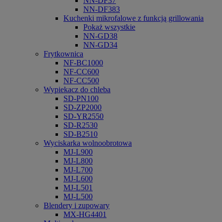
NN-DF37
NN-DF383
Kuchenki mikrofalowe z funkcją grillowania
Pokaż wszystkie
NN-GD38
NN-GD34
Frytkownica
NF-BC1000
NF-CC600
NF-CC500
Wypiekacz do chleba
SD-PN100
SD-ZP2000
SD-YR2550
SD-R2530
SD-B2510
Wyciskarka wolnoobrotowa
MJ-L900
MJ-L800
MJ-L700
MJ-L600
MJ-L501
MJ-L500
Blendery i zupowary
MX-HG4401