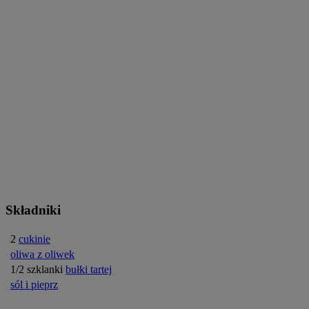
Składniki
2
cukinie
oliwa z oliwek
1/2 szklanki
bułki tartej
sól i pieprz