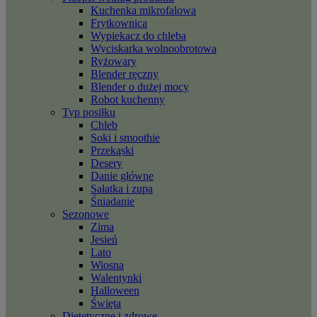
Kuchenka mikrofalowa
Frytkownica
Wypiekacz do chleba
Wyciskarka wolnoobrotowa
Ryżowary
Blender ręczny
Blender o dużej mocy
Robot kuchenny
Typ posiłku
Chleb
Soki i smoothie
Przekąski
Desery
Danie główne
Sałatka i zupa
Śniadanie
Sezonowe
Zima
Jesień
Lato
Wiosna
Walentynki
Halloween
Święta
Dietetyczne i zdrowe