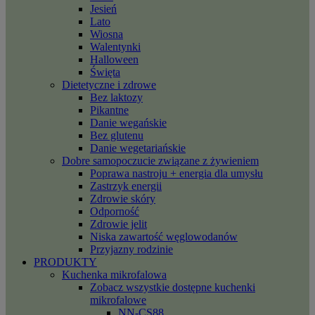
Jesień
Lato
Wiosna
Walentynki
Halloween
Święta
Dietetyczne i zdrowe
Bez laktozy
Pikantne
Danie wegańskie
Bez glutenu
Danie wegetariańskie
Dobre samopoczucie związane z żywieniem
Poprawa nastroju + energia dla umysłu
Zastrzyk energii
Zdrowie skóry
Odporność
Zdrowie jelit
Niska zawartość węglowodanów
Przyjazny rodzinie
PRODUKTY
Kuchenka mikrofalowa
Zobacz wszystkie dostępne kuchenki
mikrofalowe
NN-CS88