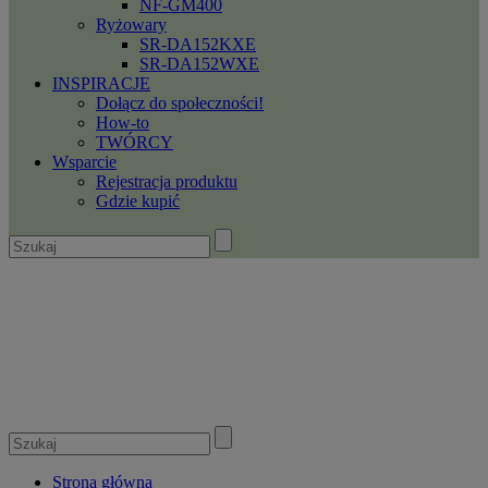
NF-GM400
Ryżowary
SR-DA152KXE
SR-DA152WXE
INSPIRACJE
Dołącz do społeczności!
How-to
TWÓRCY
Wsparcie
Rejestracja produktu
Gdzie kupić
Strona główna