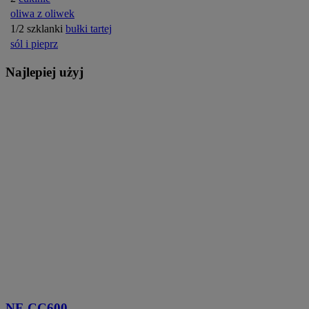
oliwa z oliwek
1/2 szklanki
bułki tartej
sól i pieprz
Najlepiej użyj
NF-CC600