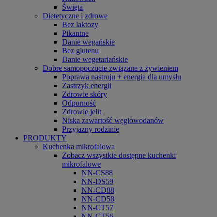
Święta
Dietetyczne i zdrowe
Bez laktozy
Pikantne
Danie wegańskie
Bez glutenu
Danie wegetariańskie
Dobre samopoczucie związane z żywieniem
Poprawa nastroju + energia dla umysłu
Zastrzyk energii
Zdrowie skóry
Odporność
Zdrowie jelit
Niska zawartość węglowodanów
Przyjazny rodzinie
PRODUKTY
Kuchenka mikrofalowa
Zobacz wszystkie dostępne kuchenki
mikrofalowe
NN-CS88
NN-DS59
NN-CD88
NN-CD58
NN-CT57
NN-CT56