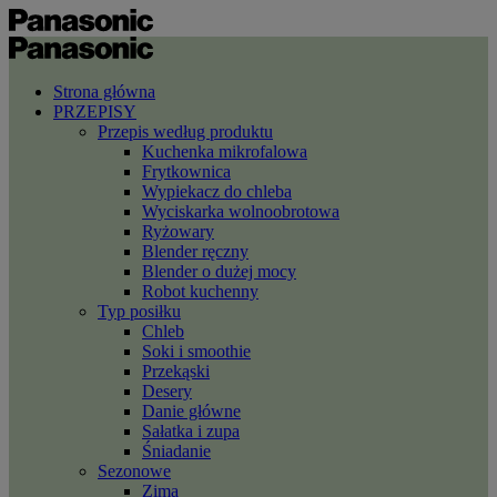
Strona główna
PRZEPISY
Przepis według produktu
Kuchenka mikrofalowa
Frytkownica
Wypiekacz do chleba
Wyciskarka wolnoobrotowa
Ryżowary
Blender ręczny
Blender o dużej mocy
Robot kuchenny
Typ posiłku
Chleb
Soki i smoothie
Przekąski
Desery
Danie główne
Sałatka i zupa
Śniadanie
Sezonowe
Zima