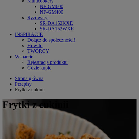
Multicookery
NF-GM600
NF-GM400
Ryżowary
SR-DA152KXE
SR-DA152WXE
INSPIRACJE
Dołącz do społeczności!
How-to
TWÓRCY
Wsparcie
Rejestracja produktu
Gdzie kupić
Strona główna
Przepisy
Frytki z cukinii
Frytki z cukinii