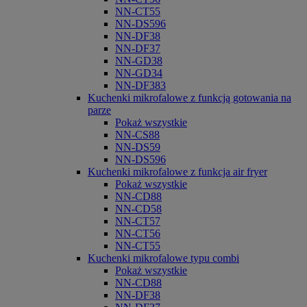
NN-CT55
NN-DS596
NN-DF38
NN-DF37
NN-GD38
NN-GD34
NN-DF383
Kuchenki mikrofalowe z funkcją gotowania na
parze
Pokaż wszystkie
NN-CS88
NN-DS59
NN-DS596
Kuchenki mikrofalowe z funkcja air fryer
Pokaż wszystkie
NN-CD88
NN-CD58
NN-CT57
NN-CT56
NN-CT55
Kuchenki mikrofalowe typu combi
Pokaż wszystkie
NN-CD88
NN-DF38