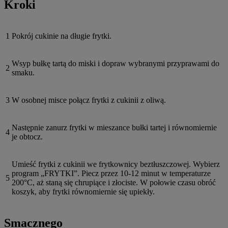
Kroki
1
Pokrój cukinie na długie frytki.
Wsyp bułkę tartą do miski i dopraw wybranymi przyprawami do
2
smaku.
3
W osobnej misce połącz frytki z cukinii z oliwą.
Następnie zanurz frytki w mieszance bułki tartej i równomiernie
4
je obtocz.
Umieść frytki z cukinii we frytkownicy beztłuszczowej. Wybierz
program „FRYTKI”. Piecz przez 10-12 minut w temperaturze
5
200°C, aż staną się chrupiące i złociste. W połowie czasu obróć
koszyk, aby frytki równomiernie się upiekły.
Smacznego