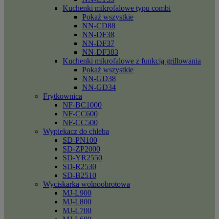
Kuchenki mikrofalowe typu combi
Pokaż wszystkie
NN-CD88
NN-DF38
NN-DF37
NN-DF383
Kuchenki mikrofalowe z funkcją grillowania
Pokaż wszystkie
NN-GD38
NN-GD34
Frytkownica
NF-BC1000
NF-CC600
NF-CC500
Wypiekacz do chleba
SD-PN100
SD-ZP2000
SD-YR2550
SD-R2530
SD-B2510
Wyciskarka wolnoobrotowa
MJ-L900
MJ-L800
MJ-L700