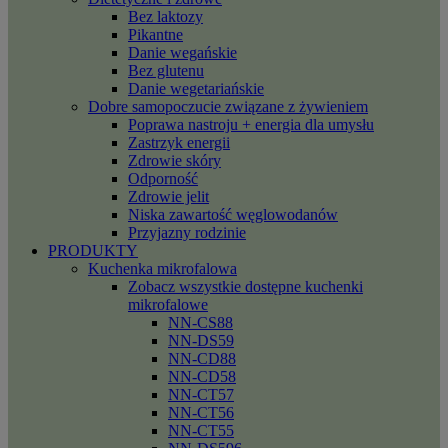
Bez laktozy
Pikantne
Danie wegańskie
Bez glutenu
Danie wegetariańskie
Dobre samopoczucie związane z żywieniem
Poprawa nastroju + energia dla umysłu
Zastrzyk energii
Zdrowie skóry
Odporność
Zdrowie jelit
Niska zawartość węglowodanów
Przyjazny rodzinie
PRODUKTY
Kuchenka mikrofalowa
Zobacz wszystkie dostępne kuchenki
mikrofalowe
NN-CS88
NN-DS59
NN-CD88
NN-CD58
NN-CT57
NN-CT56
NN-CT55