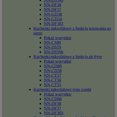
NN-DS596
NN-DF38
NN-DF37
NN-GD38
NN-GD34
NN-DF383
Kuchenki mikrofalowe z funkcją gotowania na
parze
Pokaż wszystkie
NN-CS88
NN-DS59
NN-DS596
Kuchenki mikrofalowe z funkcja air fryer
Pokaż wszystkie
NN-CD88
NN-CD58
NN-CT57
NN-CT56
NN-CT55
Kuchenki mikrofalowe typu combi
Pokaż wszystkie
NN-CD88
NN-DF38
NN-DF37
NN-DF383