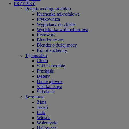
PRZEPISY
Przepis według produktu
Kuchenka mikrofalowa
Frytkownica
Wypiekacz do chleba
Wyciskarka wolnoobrotowa
Ryżowary
Blender ręczny
Blender o dużej mocy
Robot kuchenny
Typ posiłku
Chleb
Soki i smoothie
Przekąski
Desery
Danie główne
Sałatka i zupa
Śniadanie
Sezonowe
Zima
Jesień
Lato
Wiosna
Walentynki
Halloween