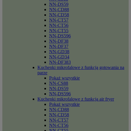
NN-DS59
NN-CD88
NN-CD58
NN-CT57
NN-CT56
NN-CT55
NN-DS596
NN-DF38
NN-DF37
NN-GD38
NN-GD34
NN-DF383
Kuchenki mikrofalowe z funkcją gotowania na
parze
Pokaż wszystkie
NN-CS88
NN-DS59
NN-DS596
Kuchenki mikrofalowe z funkcja air fryer
Pokaż wszystkie
NN-CD88
NN-CD58
NN-CT57
NN-CT56
NN-CT55