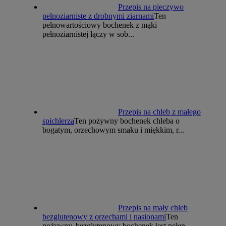
Przepis na pieczywo
pełnoziarniste z drobnymi ziarnami
Ten
pełnowartościowy bochenek z mąki
pełnoziarnistej łączy w sob...
Przepis na chleb z małego
spichlerza
Ten pożywny bochenek chleba o
bogatym, orzechowym smaku i miękkim, r...
Przepis na mały chleb
bezglutenowy z orzechami i nasionami
Ten
pożywny, bezglutenowy bochenek jest pełen