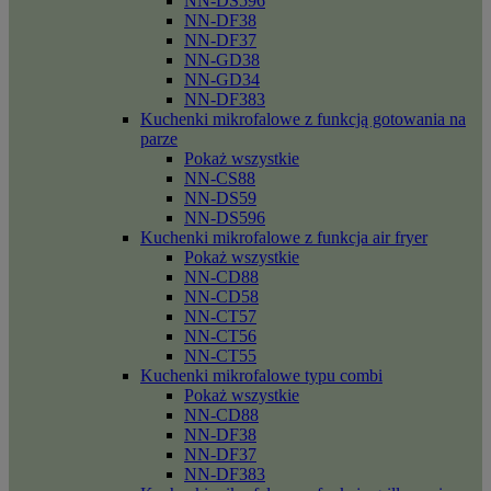
NN-DS596
NN-DF38
NN-DF37
NN-GD38
NN-GD34
NN-DF383
Kuchenki mikrofalowe z funkcją gotowania na
parze
Pokaż wszystkie
NN-CS88
NN-DS59
NN-DS596
Kuchenki mikrofalowe z funkcja air fryer
Pokaż wszystkie
NN-CD88
NN-CD58
NN-CT57
NN-CT56
NN-CT55
Kuchenki mikrofalowe typu combi
Pokaż wszystkie
NN-CD88
NN-DF38
NN-DF37
NN-DF383