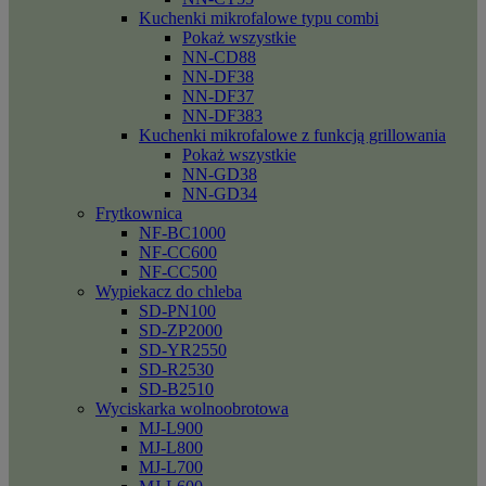
Kuchenki mikrofalowe typu combi
Pokaż wszystkie
NN-CD88
NN-DF38
NN-DF37
NN-DF383
Kuchenki mikrofalowe z funkcją grillowania
Pokaż wszystkie
NN-GD38
NN-GD34
Frytkownica
NF-BC1000
NF-CC600
NF-CC500
Wypiekacz do chleba
SD-PN100
SD-ZP2000
SD-YR2550
SD-R2530
SD-B2510
Wyciskarka wolnoobrotowa
MJ-L900
MJ-L800
MJ-L700