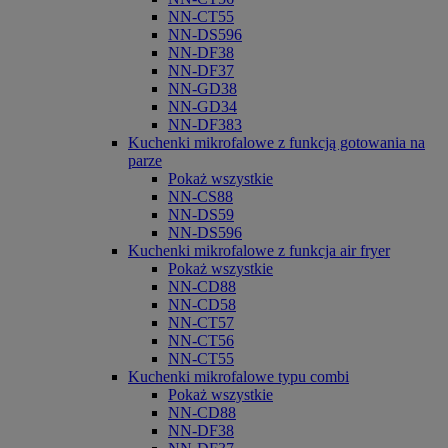
NN-CT55
NN-DS596
NN-DF38
NN-DF37
NN-GD38
NN-GD34
NN-DF383
Kuchenki mikrofalowe z funkcją gotowania na
parze
Pokaż wszystkie
NN-CS88
NN-DS59
NN-DS596
Kuchenki mikrofalowe z funkcja air fryer
Pokaż wszystkie
NN-CD88
NN-CD58
NN-CT57
NN-CT56
NN-CT55
Kuchenki mikrofalowe typu combi
Pokaż wszystkie
NN-CD88
NN-DF38