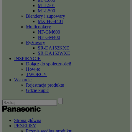
MJ-L600
MJ-L501
MJ-L500
Blendery i zupowary
MX-HG4401
Multicookery
NF-GM600
NF-GM400
Ryżowary
SR-DA152KXE
SR-DA152WXE
INSPIRACJE
Dołącz do społeczności!
How-to
TWÓRCY
Wsparcie
Rejestracja produktu
Gdzie kupić
Strona główna
PRZEPISY
Przepis według produktu