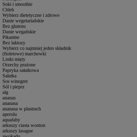
Soki i smoothie
Chleb
Wybierz dietetyczne i zdrowe
Danie wegetariańskie
Bez glutenu
Danie wegańskie
Pikantne
Bez laktozy
Wybierz co najmniej jeden składnik
(fioletowe) marchewki
Listki mięty
Orzechy prażone
Papryka sałatkowa
Sałatka
Sos winegret
Sól i pieprz
alg
ananas
ananasa
ananasa w plastrach
aperolu
aquafaby
arkuszy ciasta wonton
arkuszy lasagne
awokado