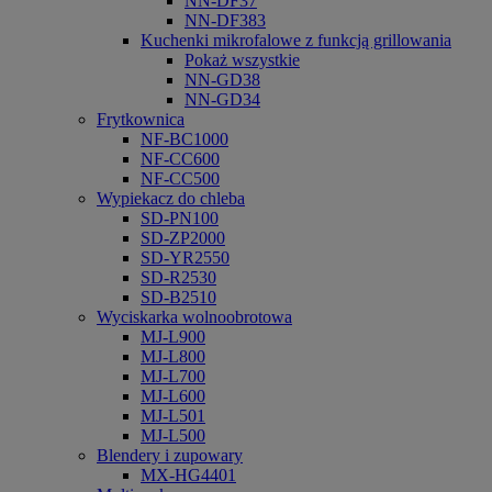
NN-DF37
NN-DF383
Kuchenki mikrofalowe z funkcją grillowania
Pokaż wszystkie
NN-GD38
NN-GD34
Frytkownica
NF-BC1000
NF-CC600
NF-CC500
Wypiekacz do chleba
SD-PN100
SD-ZP2000
SD-YR2550
SD-R2530
SD-B2510
Wyciskarka wolnoobrotowa
MJ-L900
MJ-L800
MJ-L700
MJ-L600
MJ-L501
MJ-L500
Blendery i zupowary
MX-HG4401