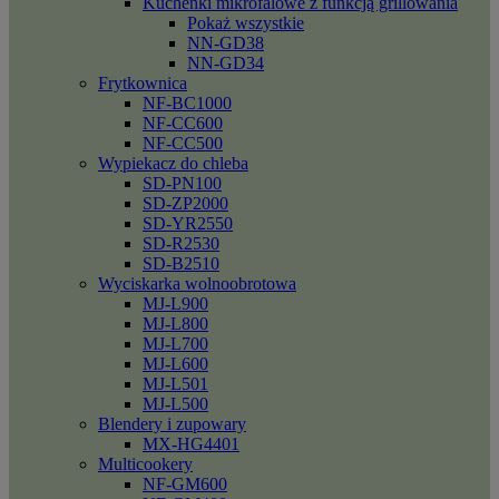
Kuchenki mikrofalowe z funkcją grillowania
Pokaż wszystkie
NN-GD38
NN-GD34
Frytkownica
NF-BC1000
NF-CC600
NF-CC500
Wypiekacz do chleba
SD-PN100
SD-ZP2000
SD-YR2550
SD-R2530
SD-B2510
Wyciskarka wolnoobrotowa
MJ-L900
MJ-L800
MJ-L700
MJ-L600
MJ-L501
MJ-L500
Blendery i zupowary
MX-HG4401
Multicookery
NF-GM600