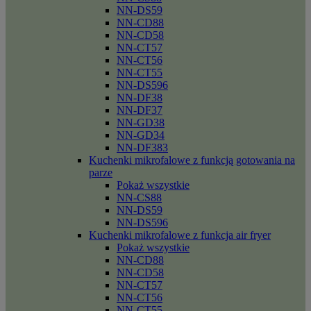
NN-DS59
NN-CD88
NN-CD58
NN-CT57
NN-CT56
NN-CT55
NN-DS596
NN-DF38
NN-DF37
NN-GD38
NN-GD34
NN-DF383
Kuchenki mikrofalowe z funkcją gotowania na
parze
Pokaż wszystkie
NN-CS88
NN-DS59
NN-DS596
Kuchenki mikrofalowe z funkcja air fryer
Pokaż wszystkie
NN-CD88
NN-CD58
NN-CT57
NN-CT56
NN-CT55