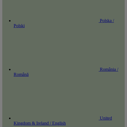
Polska /
Polski
România /
Română
United
Kingdom & Ireland / English