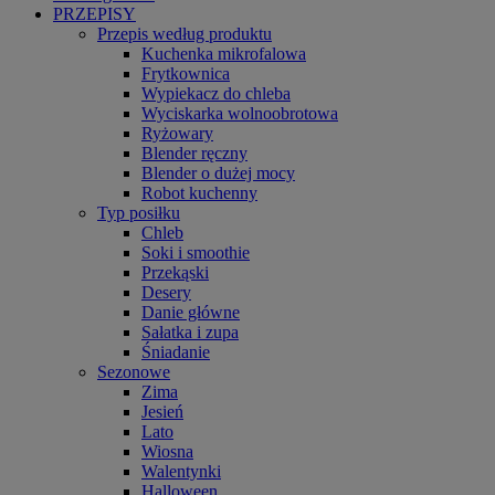
PRZEPISY
Przepis według produktu
Kuchenka mikrofalowa
Frytkownica
Wypiekacz do chleba
Wyciskarka wolnoobrotowa
Ryżowary
Blender ręczny
Blender o dużej mocy
Robot kuchenny
Typ posiłku
Chleb
Soki i smoothie
Przekąski
Desery
Danie główne
Sałatka i zupa
Śniadanie
Sezonowe
Zima
Jesień
Lato
Wiosna
Walentynki
Halloween