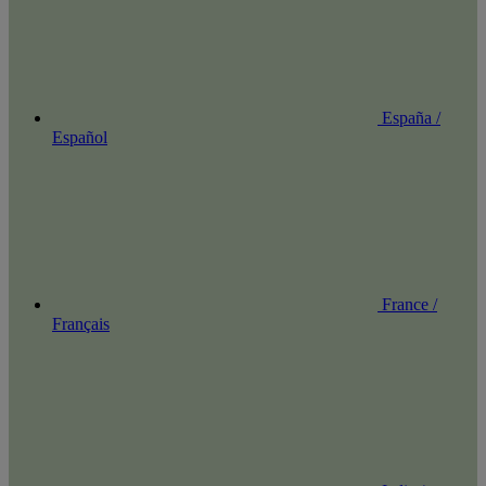
España /
Español
France /
Français