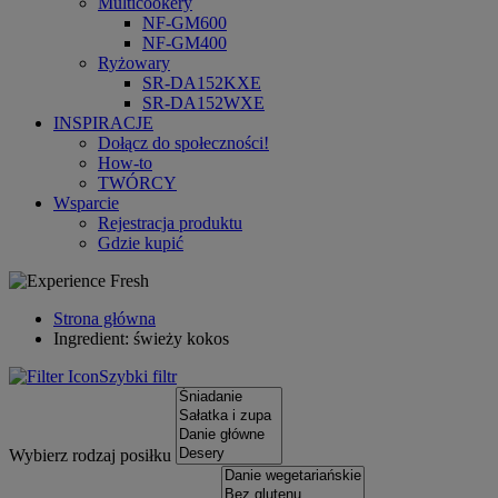
Multicookery
NF-GM600
NF-GM400
Ryżowary
SR-DA152KXE
SR-DA152WXE
INSPIRACJE
Dołącz do społeczności!
How-to
TWÓRCY
Wsparcie
Rejestracja produktu
Gdzie kupić
Strona główna
Ingredient: świeży kokos
Szybki filtr
Wybierz rodzaj posiłku