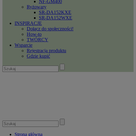
NF-GM400
Ryżowary
SR-DA152KXE
SR-DA152WXE
INSPIRACJE
Dołącz do społeczności!
How-to
TWÓRCY
Wsparcie
Rejestracja produktu
Gdzie kupić
Strona główna