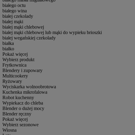
białego octu
białego wina
białej czekolady
białej mąki
białej mąki chlebowej
białej mąki chlebowej lub mąki do wypieku brioszki
białej wegańskiej czekolady
białka
białko
Pokaż więcej
Wybierz produkt
Frytkownica
Blendery i zupowary
Multicookery
Ryżowary
Wyciskarka wolnoobrotowa
Kuchenka mikrofalowa
Robot kuchenny
Wypiekacz do chleba
Blender o dużej mocy
Blender ręczny
Pokaż więcej
Wybierz sezonowe
Wiosna