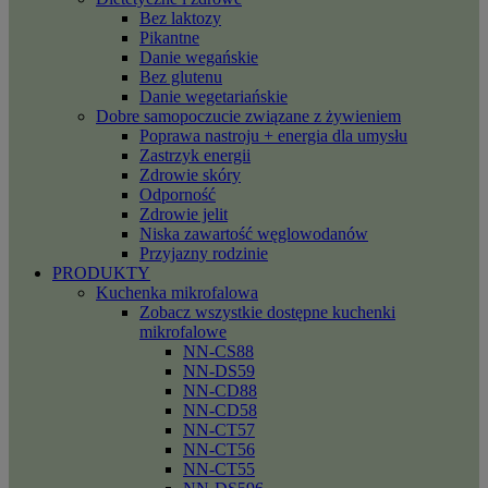
Bez laktozy
Pikantne
Danie wegańskie
Bez glutenu
Danie wegetariańskie
Dobre samopoczucie związane z żywieniem
Poprawa nastroju + energia dla umysłu
Zastrzyk energii
Zdrowie skóry
Odporność
Zdrowie jelit
Niska zawartość węglowodanów
Przyjazny rodzinie
PRODUKTY
Kuchenka mikrofalowa
Zobacz wszystkie dostępne kuchenki
mikrofalowe
NN-CS88
NN-DS59
NN-CD88
NN-CD58
NN-CT57
NN-CT56
NN-CT55