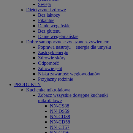
Święta
Dietetyczne i zdrowe
Bez laktozy
Pikantne
Danie wegańskie
Bez glutenu
Danie wegetariańskie
Dobre samopoczucie związane z żywieniem
Poprawa nastroju + energia dla umysłu
Zastrzyk energii
Zdrowie skóry
Odporność
Zdrowie jelit
Niska zawartość węglowodanów
Przyjazny rodzinie
PRODUKTY
Kuchenka mikrofalowa
Zobacz wszystkie dostępne kuchenki
mikrofalowe
NN-CS88
NN-DS59
NN-CD88
NN-CD58
NN-CT57
NN-CT56