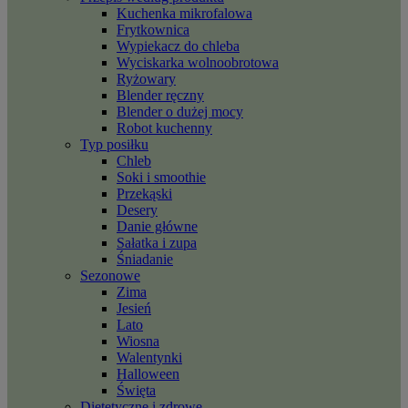
Kuchenka mikrofalowa
Frytkownica
Wypiekacz do chleba
Wyciskarka wolnoobrotowa
Ryżowary
Blender ręczny
Blender o dużej mocy
Robot kuchenny
Typ posiłku
Chleb
Soki i smoothie
Przekąski
Desery
Danie główne
Sałatka i zupa
Śniadanie
Sezonowe
Zima
Jesień
Lato
Wiosna
Walentynki
Halloween
Święta
Dietetyczne i zdrowe