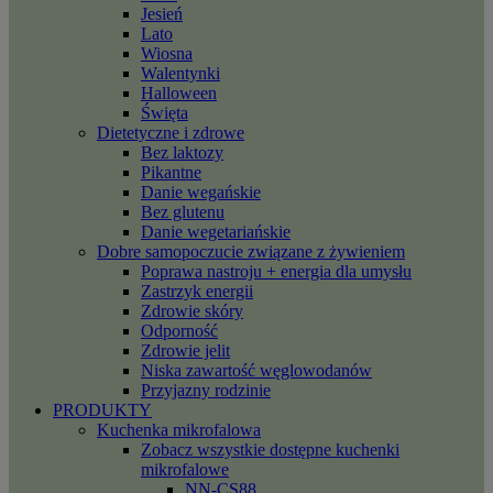
Jesień
Lato
Wiosna
Walentynki
Halloween
Święta
Dietetyczne i zdrowe
Bez laktozy
Pikantne
Danie wegańskie
Bez glutenu
Danie wegetariańskie
Dobre samopoczucie związane z żywieniem
Poprawa nastroju + energia dla umysłu
Zastrzyk energii
Zdrowie skóry
Odporność
Zdrowie jelit
Niska zawartość węglowodanów
Przyjazny rodzinie
PRODUKTY
Kuchenka mikrofalowa
Zobacz wszystkie dostępne kuchenki
mikrofalowe
NN-CS88