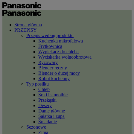
Strona główna
PRZEPISY
Przepis według produktu
Kuchenka mikrofalowa
Frytkownica
Wypiekacz do chleba
Wyciskarka wolnoobrotowa
Ryżowary
Blender ręczny
Blender o dużej mocy
Robot kuchenny
Typ posiłku
Chleb
Soki i smoothie
Przekąski
Desery
Danie główne
Sałatka i zupa
Śniadanie
Sezonowe
Zima