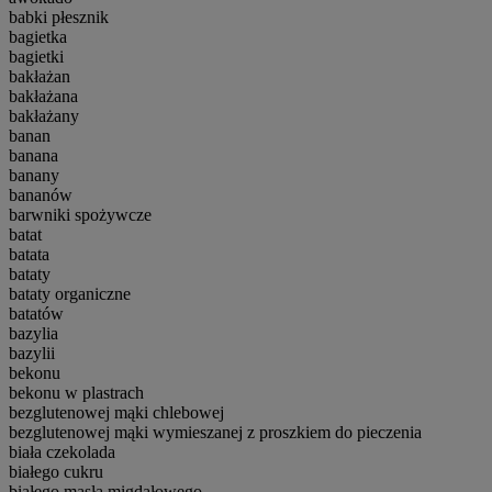
babki płesznik
bagietka
bagietki
bakłażan
bakłażana
bakłażany
banan
banana
banany
bananów
barwniki spożywcze
batat
batata
bataty
bataty organiczne
batatów
bazylia
bazylii
bekonu
bekonu w plastrach
bezglutenowej mąki chlebowej
bezglutenowej mąki wymieszanej z proszkiem do pieczenia
biała czekolada
białego cukru
białego masła migdałowego