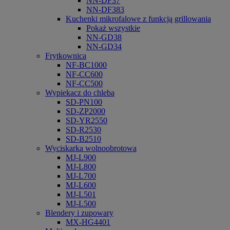
NN-DF37
NN-DF383
Kuchenki mikrofalowe z funkcją grillowania
Pokaż wszystkie
NN-GD38
NN-GD34
Frytkownica
NF-BC1000
NF-CC600
NF-CC500
Wypiekacz do chleba
SD-PN100
SD-ZP2000
SD-YR2550
SD-R2530
SD-B2510
Wyciskarka wolnoobrotowa
MJ-L900
MJ-L800
MJ-L700
MJ-L600
MJ-L501
MJ-L500
Blendery i zupowary
MX-HG4401