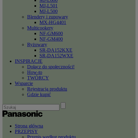
MJ-L600
MJ-L501
MJ-L500
Blendery i zupowary
MX-HG4401
Multicookery
NF-GM600
NF-GM400
Ryżowary
SR-DA152KXE
SR-DA152WXE
INSPIRACJE
Dołącz do społeczności!
How-to
TWÓRCY
Wsparcie
Rejestracja produktu
Gdzie kupić
Strona główna
PRZEPISY
Przepis według produktu