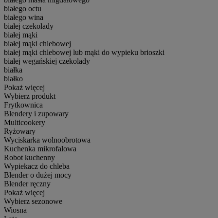
białego octu
białego wina
białej czekolady
białej mąki
białej mąki chlebowej
białej mąki chlebowej lub mąki do wypieku brioszki
białej wegańskiej czekolady
białka
białko
Pokaż więcej
Wybierz produkt
Frytkownica
Blendery i zupowary
Multicookery
Ryżowary
Wyciskarka wolnoobrotowa
Kuchenka mikrofalowa
Robot kuchenny
Wypiekacz do chleba
Blender o dużej mocy
Blender ręczny
Pokaż więcej
Wybierz sezonowe
Wiosna