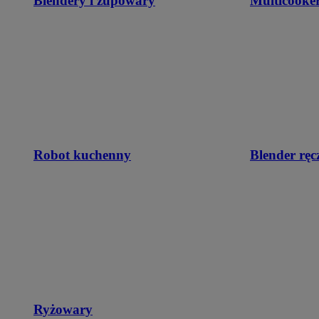
Blendery i zupowary
Multicooke
Robot kuchenny
Blender ręc
Ryżowary