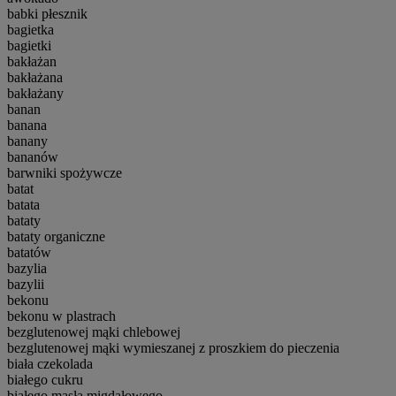
babki płesznik
bagietka
bagietki
bakłażan
bakłażana
bakłażany
banan
banana
banany
bananów
barwniki spożywcze
batat
batata
bataty
bataty organiczne
batatów
bazylia
bazylii
bekonu
bekonu w plastrach
bezglutenowej mąki chlebowej
bezglutenowej mąki wymieszanej z proszkiem do pieczenia
biała czekolada
białego cukru
białego masła migdałowego