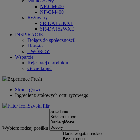
Multicookery
NF-GM600
NF-GM400
Ryżowary
SR-DA152KXE
SR-DA152WXE
INSPIRACJE
Dołącz do społeczności!
How-to
TWÓRCY
Wsparcie
Rejestracja produktu
Gdzie kupić
Strona główna
Ingredient: stołowych octu ryżowego
Szybki filtr
Wybierz rodzaj posiłku