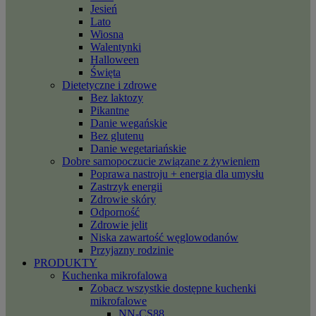
Jesień
Lato
Wiosna
Walentynki
Halloween
Święta
Dietetyczne i zdrowe
Bez laktozy
Pikantne
Danie wegańskie
Bez glutenu
Danie wegetariańskie
Dobre samopoczucie związane z żywieniem
Poprawa nastroju + energia dla umysłu
Zastrzyk energii
Zdrowie skóry
Odporność
Zdrowie jelit
Niska zawartość węglowodanów
Przyjazny rodzinie
PRODUKTY
Kuchenka mikrofalowa
Zobacz wszystkie dostępne kuchenki
mikrofalowe
NN-CS88