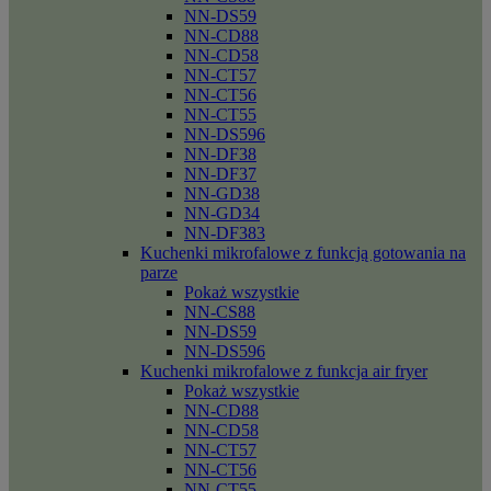
NN-DS59
NN-CD88
NN-CD58
NN-CT57
NN-CT56
NN-CT55
NN-DS596
NN-DF38
NN-DF37
NN-GD38
NN-GD34
NN-DF383
Kuchenki mikrofalowe z funkcją gotowania na
parze
Pokaż wszystkie
NN-CS88
NN-DS59
NN-DS596
Kuchenki mikrofalowe z funkcja air fryer
Pokaż wszystkie
NN-CD88
NN-CD58
NN-CT57
NN-CT56
NN-CT55