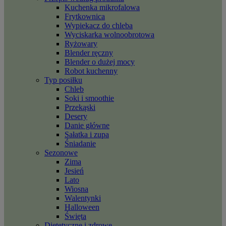
Kuchenka mikrofalowa
Frytkownica
Wypiekacz do chleba
Wyciskarka wolnoobrotowa
Ryżowary
Blender ręczny
Blender o dużej mocy
Robot kuchenny
Typ posiłku
Chleb
Soki i smoothie
Przekąski
Desery
Danie główne
Sałatka i zupa
Śniadanie
Sezonowe
Zima
Jesień
Lato
Wiosna
Walentynki
Halloween
Święta
Dietetyczne i zdrowe