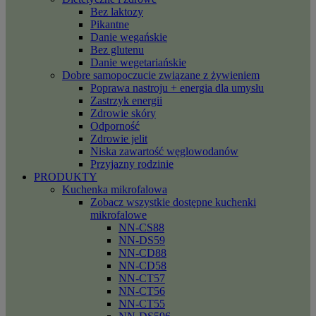
Bez laktozy
Pikantne
Danie wegańskie
Bez glutenu
Danie wegetariańskie
Dobre samopoczucie związane z żywieniem
Poprawa nastroju + energia dla umysłu
Zastrzyk energii
Zdrowie skóry
Odporność
Zdrowie jelit
Niska zawartość węglowodanów
Przyjazny rodzinie
PRODUKTY
Kuchenka mikrofalowa
Zobacz wszystkie dostępne kuchenki
mikrofalowe
NN-CS88
NN-DS59
NN-CD88
NN-CD58
NN-CT57
NN-CT56
NN-CT55