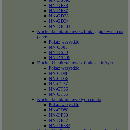
NN-DS596
NN-DF38
NN-DF37
NN-GD38
NN-GD34
NN-DF383
Kuchenki mikrofalowe z funkcją gotowania na
parze
Pokaż wszystkie
NN-CS88
NN-DS59
NN-DS596
Kuchenki mikrofalowe z funkcja air fryer
Pokaż wszystkie
NN-CD88
NN-CD58
NN-CT57
NN-CT56
NN-CT55
Kuchenki mikrofalowe typu combi
Pokaż wszystkie
NN-CD88
NN-DF38
NN-DF37
NN-DF383