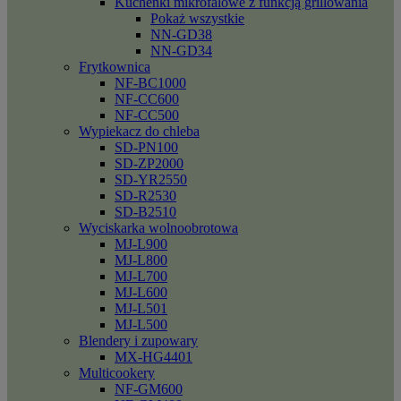
Kuchenki mikrofalowe z funkcją grillowania
Pokaż wszystkie
NN-GD38
NN-GD34
Frytkownica
NF-BC1000
NF-CC600
NF-CC500
Wypiekacz do chleba
SD-PN100
SD-ZP2000
SD-YR2550
SD-R2530
SD-B2510
Wyciskarka wolnoobrotowa
MJ-L900
MJ-L800
MJ-L700
MJ-L600
MJ-L501
MJ-L500
Blendery i zupowary
MX-HG4401
Multicookery
NF-GM600