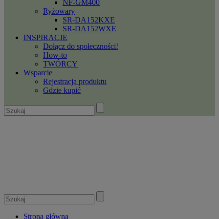
NF-GM400
Ryżowary
SR-DA152KXE
SR-DA152WXE
INSPIRACJE
Dołącz do społeczności!
How-to
TWÓRCY
Wsparcie
Rejestracja produktu
Gdzie kupić
Strona główna