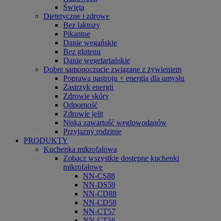
Święta
Dietetyczne i zdrowe
Bez laktozy
Pikantne
Danie wegańskie
Bez glutenu
Danie wegetariańskie
Dobre samopoczucie związane z żywieniem
Poprawa nastroju + energia dla umysłu
Zastrzyk energii
Zdrowie skóry
Odporność
Zdrowie jelit
Niska zawartość węglowodanów
Przyjazny rodzinie
PRODUKTY
Kuchenka mikrofalowa
Zobacz wszystkie dostępne kuchenki
mikrofalowe
NN-CS88
NN-DS59
NN-CD88
NN-CD58
NN-CT57
NN-CT56