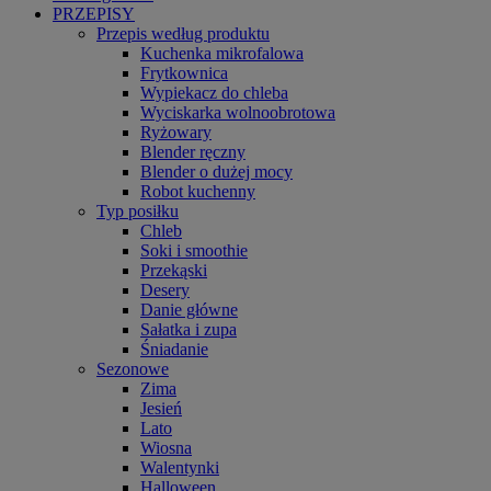
PRZEPISY
Przepis według produktu
Kuchenka mikrofalowa
Frytkownica
Wypiekacz do chleba
Wyciskarka wolnoobrotowa
Ryżowary
Blender ręczny
Blender o dużej mocy
Robot kuchenny
Typ posiłku
Chleb
Soki i smoothie
Przekąski
Desery
Danie główne
Sałatka i zupa
Śniadanie
Sezonowe
Zima
Jesień
Lato
Wiosna
Walentynki
Halloween