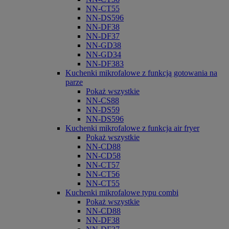
NN-CT55
NN-DS596
NN-DF38
NN-DF37
NN-GD38
NN-GD34
NN-DF383
Kuchenki mikrofalowe z funkcją gotowania na
parze
Pokaż wszystkie
NN-CS88
NN-DS59
NN-DS596
Kuchenki mikrofalowe z funkcja air fryer
Pokaż wszystkie
NN-CD88
NN-CD58
NN-CT57
NN-CT56
NN-CT55
Kuchenki mikrofalowe typu combi
Pokaż wszystkie
NN-CD88
NN-DF38