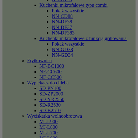
Kuchenki mikrofalowe typu combi
Pokaż wszystkie
NN-CD88
NN-DF38
NN-DF37
NN-DF383
Kuchenki mikrofalowe z funkcją grillowania
Pokaż wszystkie
NN-GD38
NN-GD34
Frytkownica
NF-BC1000
NF-CC600
NF-CC500
Wypiekacz do chleba
SD-PN100
SD-ZP2000
SD-YR2550
SD-R2530
SD-B2510
Wyciskarka wolnoobrotowa
MJ-L900
MJ-L800
MJ-L700