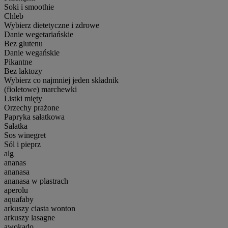
Soki i smoothie
Chleb
Wybierz dietetyczne i zdrowe
Danie wegetariańskie
Bez glutenu
Danie wegańskie
Pikantne
Bez laktozy
Wybierz co najmniej jeden składnik
(fioletowe) marchewki
Listki mięty
Orzechy prażone
Papryka sałatkowa
Sałatka
Sos winegret
Sól i pieprz
alg
ananas
ananasa
ananasa w plastrach
aperolu
aquafaby
arkuszy ciasta wonton
arkuszy lasagne
awokado