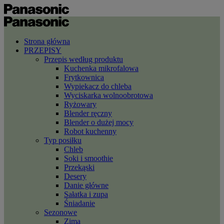
Strona główna
PRZEPISY
Przepis według produktu
Kuchenka mikrofalowa
Frytkownica
Wypiekacz do chleba
Wyciskarka wolnoobrotowa
Ryżowary
Blender ręczny
Blender o dużej mocy
Robot kuchenny
Typ posiłku
Chleb
Soki i smoothie
Przekąski
Desery
Danie główne
Sałatka i zupa
Śniadanie
Sezonowe
Zima