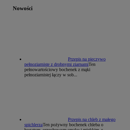
Nowości
Przepis na pieczywo
pełnoziarniste z drobnymi ziarnami
Ten
pełnowartościowy bochenek z mąki
pełnoziarnistej łączy w sob...
Przepis na chleb z małego
spichlerza
Ten pożywny bochenek chleba o
bogatym, orzechowym smaku i miękkim, r...