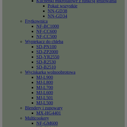
Kuchenki mikrofalowe z funkcją grillowania
Pokaż wszystkie
NN-GD38
NN-GD34
Frytkownica
NF-BC1000
NF-CC600
NF-CC500
Wypiekacz do chleba
SD-PN100
SD-ZP2000
SD-YR2550
SD-R2530
SD-B2510
Wyciskarka wolnoobrotowa
MJ-L900
MJ-L800
MJ-L700
MJ-L600
MJ-L501
MJ-L500
Blendery i zupowary
MX-HG4401
Multicookery
NF-GM600