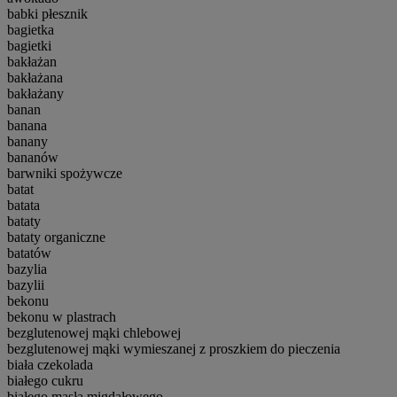
babki płesznik
bagietka
bagietki
bakłażan
bakłażana
bakłażany
banan
banana
banany
bananów
barwniki spożywcze
batat
batata
bataty
bataty organiczne
batatów
bazylia
bazylii
bekonu
bekonu w plastrach
bezglutenowej mąki chlebowej
bezglutenowej mąki wymieszanej z proszkiem do pieczenia
biała czekolada
białego cukru
białego masła migdałowego