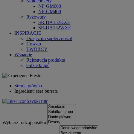
Multicookery
NF-GM600
NF-GM400
Ryżowary
SR-DA152KXE
SR-DA152WXE
INSPIRACJE
Dołącz do społeczności!
How-to
TWÓRCY
Wsparcie
Rejestracja produktu
Gdzie kupić
Strona główna
Ingredient: sera burrata
Szybki filtr
Wybierz rodzaj posiłku