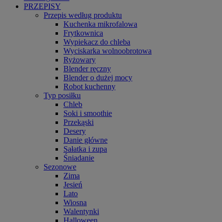
PRZEPISY
Przepis według produktu
Kuchenka mikrofalowa
Frytkownica
Wypiekacz do chleba
Wyciskarka wolnoobrotowa
Ryżowary
Blender ręczny
Blender o dużej mocy
Robot kuchenny
Typ posiłku
Chleb
Soki i smoothie
Przekąski
Desery
Danie główne
Sałatka i zupa
Śniadanie
Sezonowe
Zima
Jesień
Lato
Wiosna
Walentynki
Halloween