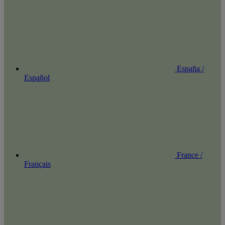
España /
Español
France /
Français