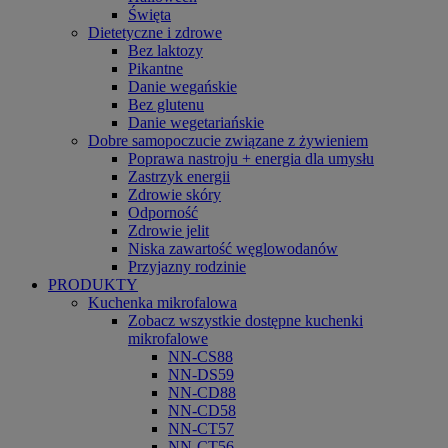
Święta
Dietetyczne i zdrowe
Bez laktozy
Pikantne
Danie wegańskie
Bez glutenu
Danie wegetariańskie
Dobre samopoczucie związane z żywieniem
Poprawa nastroju + energia dla umysłu
Zastrzyk energii
Zdrowie skóry
Odporność
Zdrowie jelit
Niska zawartość węglowodanów
Przyjazny rodzinie
PRODUKTY
Kuchenka mikrofalowa
Zobacz wszystkie dostępne kuchenki
mikrofalowe
NN-CS88
NN-DS59
NN-CD88
NN-CD58
NN-CT57
NN-CT56