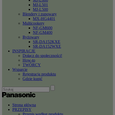
MJ-L600
MJ-L501
MJ-L500
Blendery i zupowary
MX-HG4401
Multicookery
NF-GM600
NF-GM400
Ryżowary
SR-DA152KXE
SR-DA152WXE
INSPIRACJE
Dołącz do społeczności!
How-to
TWÓRCY
Wsparcie
Rejestracja produktu
Gdzie kupić
Strona główna
PRZEPISY
Przepis według produktu