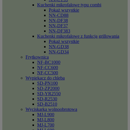
Kuchenki mikrofalowe typu combi
Pokaż wszystkie
NN-CD88
NN-DF38
NN-DF37
NN-DF383
Kuchenki mikrofalowe z funkcją grillowania
Pokaż wszystkie
NN-GD38
NN-GD34
Frytkownica
NF-BC1000
NF-CC600
NF-CC500
Wypiekacz do chleba
SD-PN100
SD-ZP2000
SD-YR2550
SD-R2530
SD-B2510
Wyciskarka wolnoobrotowa
MJ-L900
MJ-L800
MJ-L700