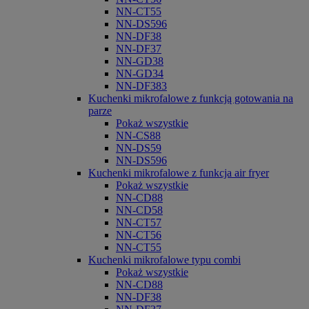
NN-CT55
NN-DS596
NN-DF38
NN-DF37
NN-GD38
NN-GD34
NN-DF383
Kuchenki mikrofalowe z funkcją gotowania na
parze
Pokaż wszystkie
NN-CS88
NN-DS59
NN-DS596
Kuchenki mikrofalowe z funkcja air fryer
Pokaż wszystkie
NN-CD88
NN-CD58
NN-CT57
NN-CT56
NN-CT55
Kuchenki mikrofalowe typu combi
Pokaż wszystkie
NN-CD88
NN-DF38