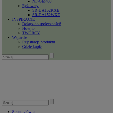
NF-GM400
Ryżowary
SR-DA152KXE
SR-DA152WXE
INSPIRACJE
Dołącz do społeczności!
How-to
TWÓRCY
Wsparcie
Rejestracja produktu
Gdzie kupić
Strona główna