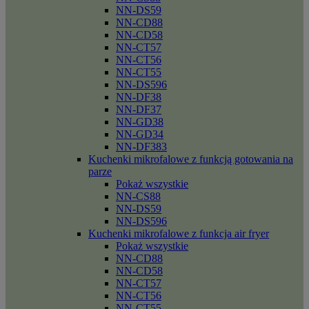
NN-DS59
NN-CD88
NN-CD58
NN-CT57
NN-CT56
NN-CT55
NN-DS596
NN-DF38
NN-DF37
NN-GD38
NN-GD34
NN-DF383
Kuchenki mikrofalowe z funkcją gotowania na
parze
Pokaż wszystkie
NN-CS88
NN-DS59
NN-DS596
Kuchenki mikrofalowe z funkcja air fryer
Pokaż wszystkie
NN-CD88
NN-CD58
NN-CT57
NN-CT56
NN-CT55