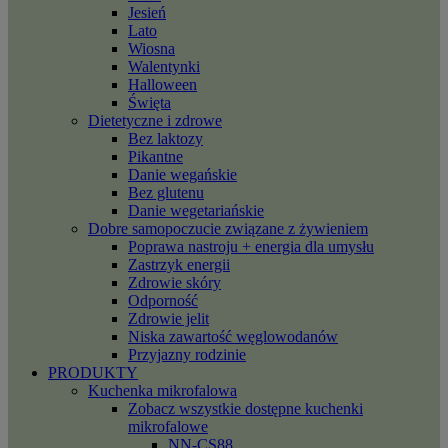
Jesień
Lato
Wiosna
Walentynki
Halloween
Święta
Dietetyczne i zdrowe
Bez laktozy
Pikantne
Danie wegańskie
Bez glutenu
Danie wegetariańskie
Dobre samopoczucie związane z żywieniem
Poprawa nastroju + energia dla umysłu
Zastrzyk energii
Zdrowie skóry
Odporność
Zdrowie jelit
Niska zawartość węglowodanów
Przyjazny rodzinie
PRODUKTY
Kuchenka mikrofalowa
Zobacz wszystkie dostępne kuchenki
mikrofalowe
NN-CS88