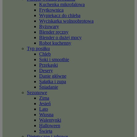
Kuchenka mikrofalowa
Frytkownica
Wypiekacz do chleba
Wyciskarka wolnoobrotowa
Ryżowary
Blender ręczny
Blender o dużej mocy
Robot kuchenny
Typ posiłku
Chleb
Soki i smoothie
Przekąski
Desery
Danie główne
Sałatka i zupa
Śniadanie
Sezonowe
Zima
Jesień
Lato
Wiosna
Walentynki
Halloween
Święta
Dietetyczne i zdrowe