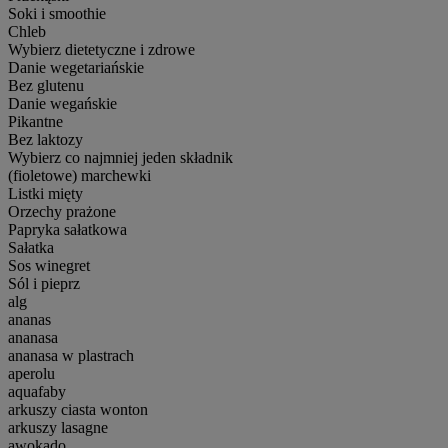
Soki i smoothie
Chleb
Wybierz dietetyczne i zdrowe
Danie wegetariańskie
Bez glutenu
Danie wegańskie
Pikantne
Bez laktozy
Wybierz co najmniej jeden składnik
(fioletowe) marchewki
Listki mięty
Orzechy prażone
Papryka sałatkowa
Sałatka
Sos winegret
Sól i pieprz
alg
ananas
ananasa
ananasa w plastrach
aperolu
aquafaby
arkuszy ciasta wonton
arkuszy lasagne
awokado