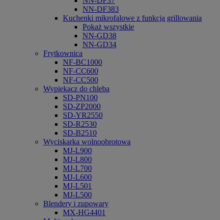
NN-DF37
NN-DF383
Kuchenki mikrofalowe z funkcją grillowania
Pokaż wszystkie
NN-GD38
NN-GD34
Frytkownica
NF-BC1000
NF-CC600
NF-CC500
Wypiekacz do chleba
SD-PN100
SD-ZP2000
SD-YR2550
SD-R2530
SD-B2510
Wyciskarka wolnoobrotowa
MJ-L900
MJ-L800
MJ-L700
MJ-L600
MJ-L501
MJ-L500
Blendery i zupowary
MX-HG4401