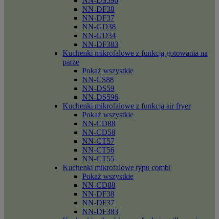
NN-DS596
NN-DF38
NN-DF37
NN-GD38
NN-GD34
NN-DF383
Kuchenki mikrofalowe z funkcją gotowania na
parze
Pokaż wszystkie
NN-CS88
NN-DS59
NN-DS596
Kuchenki mikrofalowe z funkcja air fryer
Pokaż wszystkie
NN-CD88
NN-CD58
NN-CT57
NN-CT56
NN-CT55
Kuchenki mikrofalowe typu combi
Pokaż wszystkie
NN-CD88
NN-DF38
NN-DF37
NN-DF383