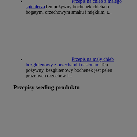
Przepis na chleb z małego
spichlerza
Ten pożywny bochenek chleba o
bogatym, orzechowym smaku i miękkim, r...
Przepis na mały chleb
bezglutenowy z orzechami i nasionami
Ten
pożywny, bezglutenowy bochenek jest pełen
prażonych orzechów i...
Przepisy według produktu