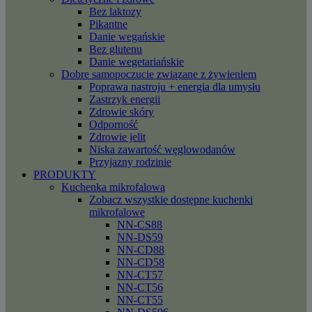
Bez laktozy
Pikantne
Danie wegańskie
Bez glutenu
Danie wegetariańskie
Dobre samopoczucie związane z żywieniem
Poprawa nastroju + energia dla umysłu
Zastrzyk energii
Zdrowie skóry
Odporność
Zdrowie jelit
Niska zawartość węglowodanów
Przyjazny rodzinie
PRODUKTY
Kuchenka mikrofalowa
Zobacz wszystkie dostępne kuchenki
mikrofalowe
NN-CS88
NN-DS59
NN-CD88
NN-CD58
NN-CT57
NN-CT56
NN-CT55