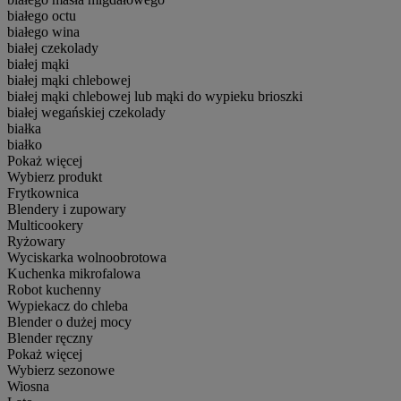
białego octu
białego wina
białej czekolady
białej mąki
białej mąki chlebowej
białej mąki chlebowej lub mąki do wypieku brioszki
białej wegańskiej czekolady
białka
białko
Pokaż więcej
Wybierz produkt
Frytkownica
Blendery i zupowary
Multicookery
Ryżowary
Wyciskarka wolnoobrotowa
Kuchenka mikrofalowa
Robot kuchenny
Wypiekacz do chleba
Blender o dużej mocy
Blender ręczny
Pokaż więcej
Wybierz sezonowe
Wiosna