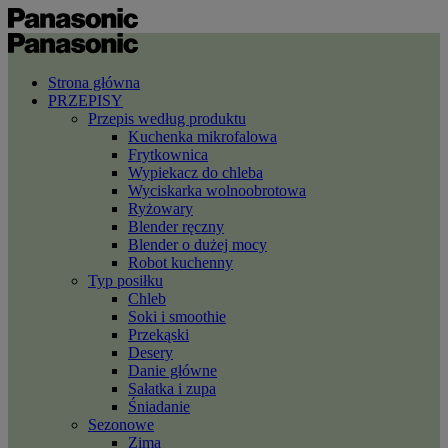
Strona główna
PRZEPISY
Przepis według produktu
Kuchenka mikrofalowa
Frytkownica
Wypiekacz do chleba
Wyciskarka wolnoobrotowa
Ryżowary
Blender ręczny
Blender o dużej mocy
Robot kuchenny
Typ posiłku
Chleb
Soki i smoothie
Przekąski
Desery
Danie główne
Sałatka i zupa
Śniadanie
Sezonowe
Zima