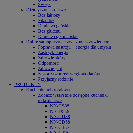
Święta
Dietetyczne i zdrowe
Bez laktozy
Pikantne
Danie wegańskie
Bez glutenu
Danie wegetariańskie
Dobre samopoczucie związane z żywieniem
Poprawa nastroju + energia dla umysłu
Zastrzyk energii
Zdrowie skóry
Odporność
Zdrowie jelit
Niska zawartość węglowodanów
Przyjazny rodzinie
PRODUKTY
Kuchenka mikrofalowa
Zobacz wszystkie dostępne kuchenki
mikrofalowe
NN-CS88
NN-DS59
NN-CD88
NN-CD58
NN-CT57
NN-CT56