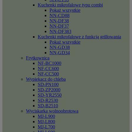
Kuchenki mikrofalowe typu combi
Pokaż wszystkie
NN-CD88
NN-DF38
NN-DF37
NN-DF383
Kuchenki mikrofalowe z funkcją grillowania
Pokaż wszystkie
NN-GD38
NN-GD34
Frytkownica
NF-BC1000
NF-CC600
NF-CC500
Wypiekacz do chleba
SD-PN100
SD-ZP2000
SD-YR2550
SD-R2530
SD-B2510
Wyciskarka wolnoobrotowa
MJ-L900
MJ-L800
MJ-L700