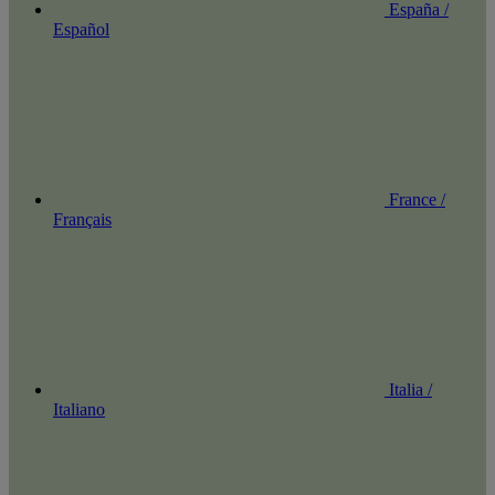
España /
Español
France /
Français
Italia /
Italiano