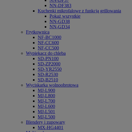
NN-DF37
NN-DF383
Kuchenki mikrofalowe z funkcją grillowania
Pokaż wszystkie
NN-GD38
NN-GD34
Frytkownica
NF-BC1000
NF-CC600
NF-CC500
Wypiekacz do chleba
SD-PN100
SD-ZP2000
SD-YR2550
SD-R2530
SD-B2510
Wyciskarka wolnoobrotowa
MJ-L900
MJ-L800
MJ-L700
MJ-L600
MJ-L501
MJ-L500
Blendery i zupowary
MX-HG4401