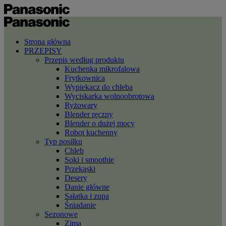
Strona główna
PRZEPISY
Przepis według produktu
Kuchenka mikrofalowa
Frytkownica
Wypiekacz do chleba
Wyciskarka wolnoobrotowa
Ryżowary
Blender ręczny
Blender o dużej mocy
Robot kuchenny
Typ posiłku
Chleb
Soki i smoothie
Przekąski
Desery
Danie główne
Sałatka i zupa
Śniadanie
Sezonowe
Zima