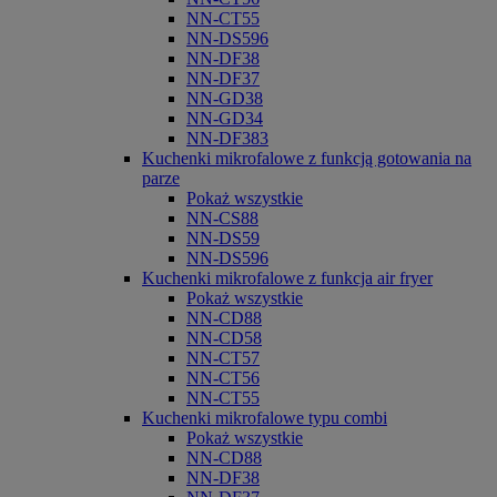
NN-CT55
NN-DS596
NN-DF38
NN-DF37
NN-GD38
NN-GD34
NN-DF383
Kuchenki mikrofalowe z funkcją gotowania na
parze
Pokaż wszystkie
NN-CS88
NN-DS59
NN-DS596
Kuchenki mikrofalowe z funkcja air fryer
Pokaż wszystkie
NN-CD88
NN-CD58
NN-CT57
NN-CT56
NN-CT55
Kuchenki mikrofalowe typu combi
Pokaż wszystkie
NN-CD88
NN-DF38