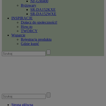
NF-GM400
Ryżowary
SR-DA152KXE
SR-DA152WXE
INSPIRACJE
Dołącz do społeczności!
How-to
TWÓRCY
Wsparcie
Rejestracja produktu
Gdzie kupić
Strona główna