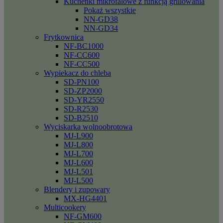
Kuchenki mikrofalowe z funkcją grillowania
Pokaż wszystkie
NN-GD38
NN-GD34
Frytkownica
NF-BC1000
NF-CC600
NF-CC500
Wypiekacz do chleba
SD-PN100
SD-ZP2000
SD-YR2550
SD-R2530
SD-B2510
Wyciskarka wolnoobrotowa
MJ-L900
MJ-L800
MJ-L700
MJ-L600
MJ-L501
MJ-L500
Blendery i zupowary
MX-HG4401
Multicookery
NF-GM600