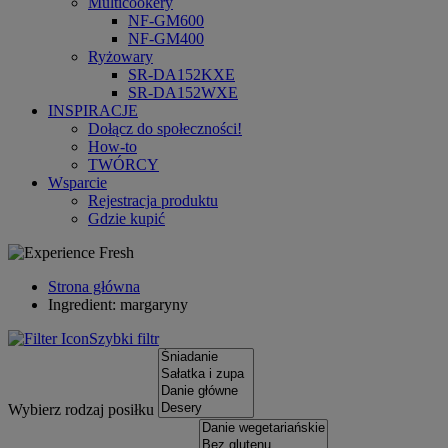
Multicookery
NF-GM600
NF-GM400
Ryżowary
SR-DA152KXE
SR-DA152WXE
INSPIRACJE
Dołącz do społeczności!
How-to
TWÓRCY
Wsparcie
Rejestracja produktu
Gdzie kupić
Strona główna
Ingredient: margaryny
Szybki filtr
Wybierz rodzaj posiłku