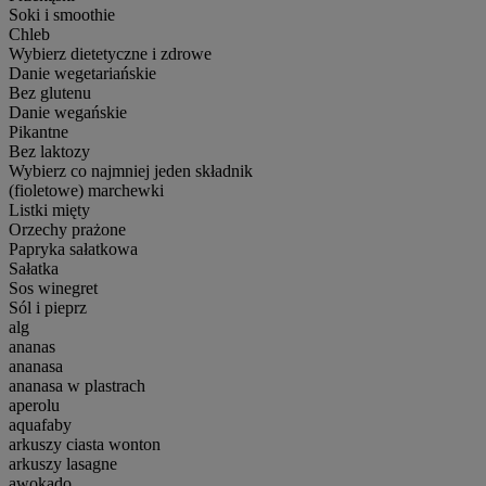
Soki i smoothie
Chleb
Wybierz dietetyczne i zdrowe
Danie wegetariańskie
Bez glutenu
Danie wegańskie
Pikantne
Bez laktozy
Wybierz co najmniej jeden składnik
(fioletowe) marchewki
Listki mięty
Orzechy prażone
Papryka sałatkowa
Sałatka
Sos winegret
Sól i pieprz
alg
ananas
ananasa
ananasa w plastrach
aperolu
aquafaby
arkuszy ciasta wonton
arkuszy lasagne
awokado