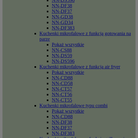
NN-DS596
NN-DF38
NN-DF37
NN-GD38
NN-GD34
NN-DF383
Kuchenki mikrofalowe z funkcją gotowania na
parze
Pokaż wszystkie
NN-CS88
NN-DS59
NN-DS596
Kuchenki mikrofalowe z funkcja air fryer
Pokaż wszystkie
NN-CD88
NN-CD58
NN-CT57
NN-CT56
NN-CT55
Kuchenki mikrofalowe typu combi
Pokaż wszystkie
NN-CD88
NN-DF38
NN-DF37
NN-DF383