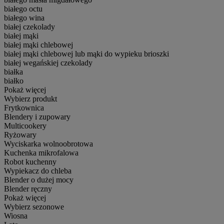
białego octu
białego wina
białej czekolady
białej mąki
białej mąki chlebowej
białej mąki chlebowej lub mąki do wypieku brioszki
białej wegańskiej czekolady
białka
białko
Pokaż więcej
Wybierz produkt
Frytkownica
Blendery i zupowary
Multicookery
Ryżowary
Wyciskarka wolnoobrotowa
Kuchenka mikrofalowa
Robot kuchenny
Wypiekacz do chleba
Blender o dużej mocy
Blender ręczny
Pokaż więcej
Wybierz sezonowe
Wiosna