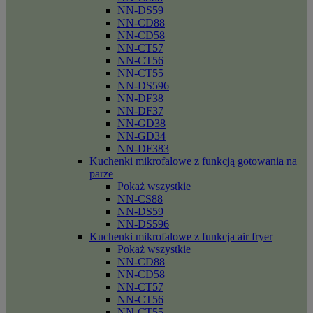
NN-DS59
NN-CD88
NN-CD58
NN-CT57
NN-CT56
NN-CT55
NN-DS596
NN-DF38
NN-DF37
NN-GD38
NN-GD34
NN-DF383
Kuchenki mikrofalowe z funkcją gotowania na
parze
Pokaż wszystkie
NN-CS88
NN-DS59
NN-DS596
Kuchenki mikrofalowe z funkcja air fryer
Pokaż wszystkie
NN-CD88
NN-CD58
NN-CT57
NN-CT56
NN-CT55