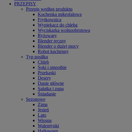
PRZEPISY
Przepis według produktu
Kuchenka mikrofalowa
Frytkownica
Wypiekacz do chleba
Wyciskarka wolnoobrotowa
Ryżowary
Blender ręczny
Blender o dużej mocy
Robot kuchenny
Typ posiłku
Chleb
Soki i smoothie
Przekąski
Desery
Danie główne
Sałatka i zupa
Śniadanie
Sezonowe
Zima
Jesień
Lato
Wiosna
Walentynki
Halloween