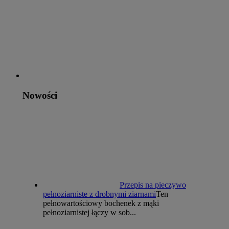
Nowości
Przepis na pieczywo
pełnoziarniste z drobnymi ziarnami
Ten
pełnowartościowy bochenek z mąki
pełnoziarnistej łączy w sob...