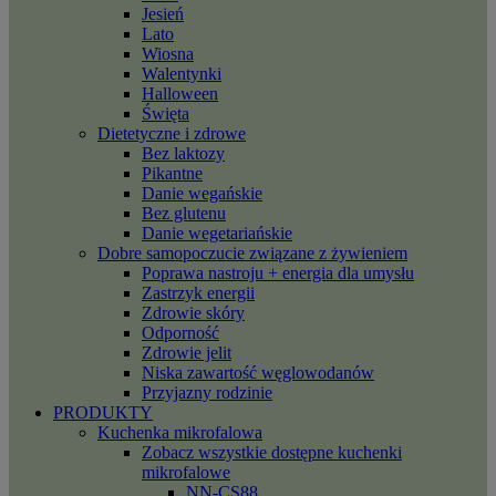
Jesień
Lato
Wiosna
Walentynki
Halloween
Święta
Dietetyczne i zdrowe
Bez laktozy
Pikantne
Danie wegańskie
Bez glutenu
Danie wegetariańskie
Dobre samopoczucie związane z żywieniem
Poprawa nastroju + energia dla umysłu
Zastrzyk energii
Zdrowie skóry
Odporność
Zdrowie jelit
Niska zawartość węglowodanów
Przyjazny rodzinie
PRODUKTY
Kuchenka mikrofalowa
Zobacz wszystkie dostępne kuchenki
mikrofalowe
NN-CS88