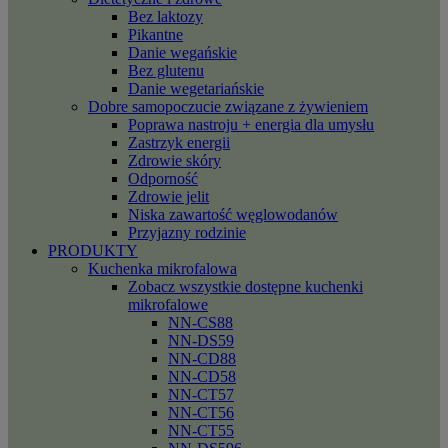
Bez laktozy
Pikantne
Danie wegańskie
Bez glutenu
Danie wegetariańskie
Dobre samopoczucie związane z żywieniem
Poprawa nastroju + energia dla umysłu
Zastrzyk energii
Zdrowie skóry
Odporność
Zdrowie jelit
Niska zawartość węglowodanów
Przyjazny rodzinie
PRODUKTY
Kuchenka mikrofalowa
Zobacz wszystkie dostępne kuchenki
mikrofalowe
NN-CS88
NN-DS59
NN-CD88
NN-CD58
NN-CT57
NN-CT56
NN-CT55