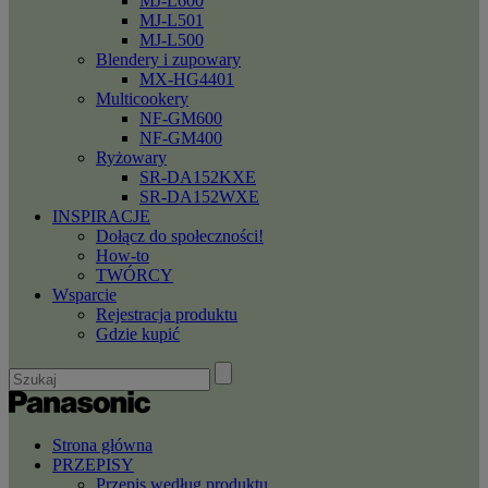
MJ-L600
MJ-L501
MJ-L500
Blendery i zupowary
MX-HG4401
Multicookery
NF-GM600
NF-GM400
Ryżowary
SR-DA152KXE
SR-DA152WXE
INSPIRACJE
Dołącz do społeczności!
How-to
TWÓRCY
Wsparcie
Rejestracja produktu
Gdzie kupić
Strona główna
PRZEPISY
Przepis według produktu