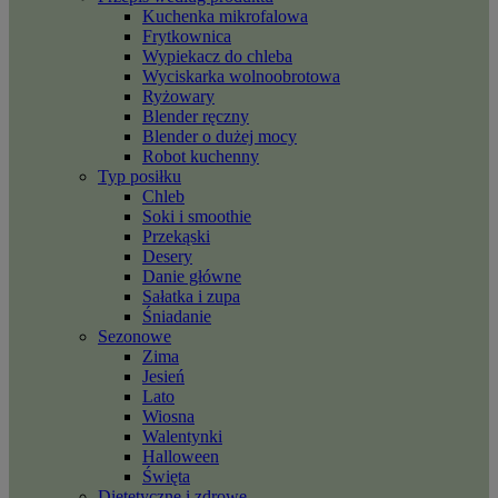
Kuchenka mikrofalowa
Frytkownica
Wypiekacz do chleba
Wyciskarka wolnoobrotowa
Ryżowary
Blender ręczny
Blender o dużej mocy
Robot kuchenny
Typ posiłku
Chleb
Soki i smoothie
Przekąski
Desery
Danie główne
Sałatka i zupa
Śniadanie
Sezonowe
Zima
Jesień
Lato
Wiosna
Walentynki
Halloween
Święta
Dietetyczne i zdrowe