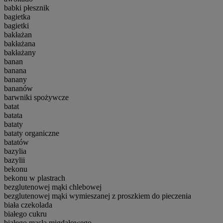
babki płesznik
bagietka
bagietki
bakłażan
bakłażana
bakłażany
banan
banana
banany
bananów
barwniki spożywcze
batat
batata
bataty
bataty organiczne
batatów
bazylia
bazylii
bekonu
bekonu w plastrach
bezglutenowej mąki chlebowej
bezglutenowej mąki wymieszanej z proszkiem do pieczenia
biała czekolada
białego cukru
białego masła migdałowego