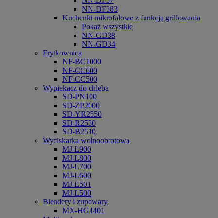
NN-DF37
NN-DF383
Kuchenki mikrofalowe z funkcją grillowania
Pokaż wszystkie
NN-GD38
NN-GD34
Frytkownica
NF-BC1000
NF-CC600
NF-CC500
Wypiekacz do chleba
SD-PN100
SD-ZP2000
SD-YR2550
SD-R2530
SD-B2510
Wyciskarka wolnoobrotowa
MJ-L900
MJ-L800
MJ-L700
MJ-L600
MJ-L501
MJ-L500
Blendery i zupowary
MX-HG4401