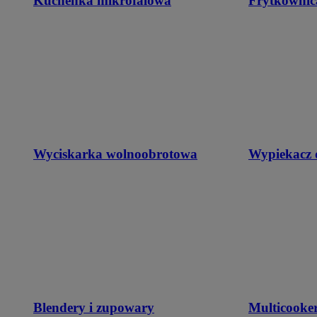
Kuchenka mikrofalowa
Frytkownic
Wyciskarka wolnoobrotowa
Wypiekacz 
Blendery i zupowary
Multicooke