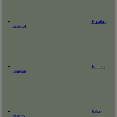
España /
Español
France /
Français
Italia /
Italiano