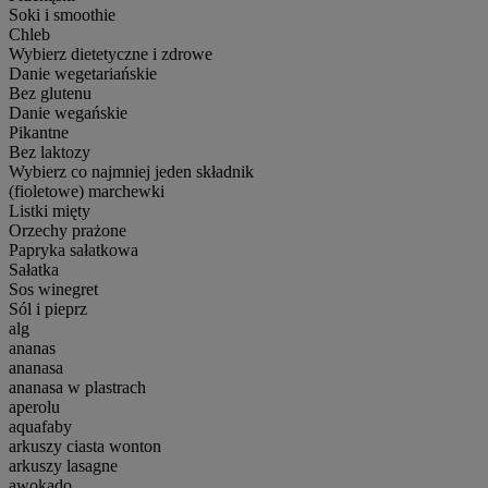
Soki i smoothie
Chleb
Wybierz dietetyczne i zdrowe
Danie wegetariańskie
Bez glutenu
Danie wegańskie
Pikantne
Bez laktozy
Wybierz co najmniej jeden składnik
(fioletowe) marchewki
Listki mięty
Orzechy prażone
Papryka sałatkowa
Sałatka
Sos winegret
Sól i pieprz
alg
ananas
ananasa
ananasa w plastrach
aperolu
aquafaby
arkuszy ciasta wonton
arkuszy lasagne
awokado