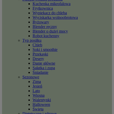
Kuchenka mikrofalowa
Frytkownica
Wypiekacz do chleba
Wyciskarka wolnoobrotowa
Ryżowary
Blender ręczny
Blender o dużej mocy
Robot kuchenny
Typ posiłku
Chleb
Soki i smoothie
Przekąski
Desery
Danie główne
Sałatka i zupa
Śniadanie
Sezonowe
Zima
Jesień
Lato
Wiosna
Walentynki
Halloween
Święta
Dietetyczne i zdrowe