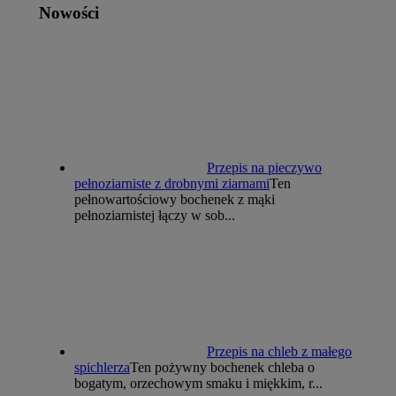
Nowości
Przepis na pieczywo
pełnoziarniste z drobnymi ziarnami
Ten
pełnowartościowy bochenek z mąki
pełnoziarnistej łączy w sob...
Przepis na chleb z małego
spichlerza
Ten pożywny bochenek chleba o
bogatym, orzechowym smaku i miękkim, r...