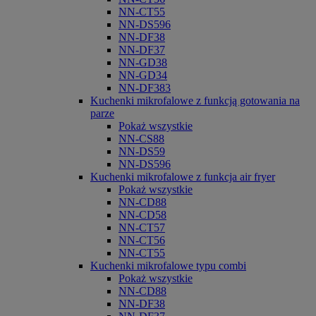
NN-CT55
NN-DS596
NN-DF38
NN-DF37
NN-GD38
NN-GD34
NN-DF383
Kuchenki mikrofalowe z funkcją gotowania na
parze
Pokaż wszystkie
NN-CS88
NN-DS59
NN-DS596
Kuchenki mikrofalowe z funkcja air fryer
Pokaż wszystkie
NN-CD88
NN-CD58
NN-CT57
NN-CT56
NN-CT55
Kuchenki mikrofalowe typu combi
Pokaż wszystkie
NN-CD88
NN-DF38