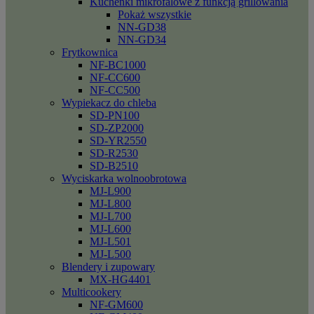
Kuchenki mikrofalowe z funkcją grillowania
Pokaż wszystkie
NN-GD38
NN-GD34
Frytkownica
NF-BC1000
NF-CC600
NF-CC500
Wypiekacz do chleba
SD-PN100
SD-ZP2000
SD-YR2550
SD-R2530
SD-B2510
Wyciskarka wolnoobrotowa
MJ-L900
MJ-L800
MJ-L700
MJ-L600
MJ-L501
MJ-L500
Blendery i zupowary
MX-HG4401
Multicookery
NF-GM600