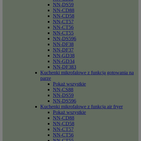
NN-DS59
NN-CD88
NN-CD58
NN-CT57
NN-CT56
NN-CT55
NN-DS596
NN-DF38
NN-DF37
NN-GD38
NN-GD34
NN-DF383
Kuchenki mikrofalowe z funkcją gotowania na
parze
Pokaż wszystkie
NN-CS88
NN-DS59
NN-DS596
Kuchenki mikrofalowe z funkcja air fryer
Pokaż wszystkie
NN-CD88
NN-CD58
NN-CT57
NN-CT56
NN-CT55