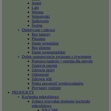
Jesień
Lato
Wiosna
Walentynki
Halloween
Święta
Dietetyczne i zdrowe
Bez laktozy
Pikantne
Danie wegańskie
Bez glutenu
Danie wegetariańskie
Dobre samopoczucie związane z żywieniem
Poprawa nastroju + energia dla umysłu
Zastrzyk energii
Zdrowie skóry
Odporność
Zdrowie jelit
Niska zawartość węglowodanów
Przyjazny rodzinie
PRODUKTY
Kuchenka mikrofalowa
Zobacz wszystkie dostępne kuchenki
mikrofalowe
NN-CS88