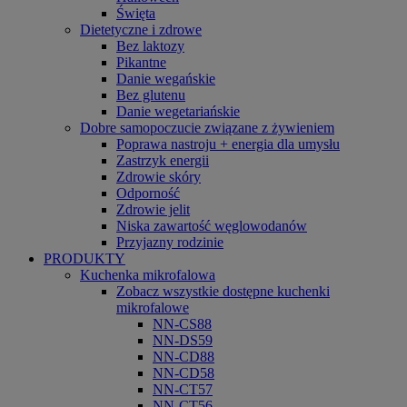
Święta
Dietetyczne i zdrowe
Bez laktozy
Pikantne
Danie wegańskie
Bez glutenu
Danie wegetariańskie
Dobre samopoczucie związane z żywieniem
Poprawa nastroju + energia dla umysłu
Zastrzyk energii
Zdrowie skóry
Odporność
Zdrowie jelit
Niska zawartość węglowodanów
Przyjazny rodzinie
PRODUKTY
Kuchenka mikrofalowa
Zobacz wszystkie dostępne kuchenki
mikrofalowe
NN-CS88
NN-DS59
NN-CD88
NN-CD58
NN-CT57
NN-CT56