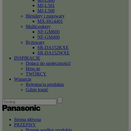
MJ-L600
MJ-L501
MJ-L500
Blendery i zupowary
MX-HG4401
Multicookery
NF-GM600
NF-GM400
Ryżowary
SR-DA152KXE
SR-DA152WXE
INSPIRACJE
Dołącz do społeczności!
How-to
TWÓRCY
Wsparcie
Rejestracja produktu
Gdzie kupić
Strona główna
PRZEPISY
Przepis według produktu