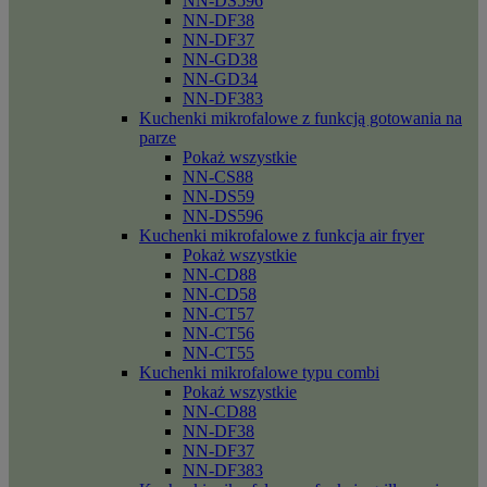
NN-DS596
NN-DF38
NN-DF37
NN-GD38
NN-GD34
NN-DF383
Kuchenki mikrofalowe z funkcją gotowania na
parze
Pokaż wszystkie
NN-CS88
NN-DS59
NN-DS596
Kuchenki mikrofalowe z funkcja air fryer
Pokaż wszystkie
NN-CD88
NN-CD58
NN-CT57
NN-CT56
NN-CT55
Kuchenki mikrofalowe typu combi
Pokaż wszystkie
NN-CD88
NN-DF38
NN-DF37
NN-DF383