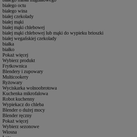
białego octu
białego wina
białej czekolady
białej mąki
białej mąki chlebowej
białej mąki chlebowej lub mąki do wypieku brioszki
białej wegańskiej czekolady
białka
białko
Pokaż więcej
Wybierz produkt
Frytkownica
Blendery i zupowary
Multicookery
Ryżowary
Wyciskarka wolnoobrotowa
Kuchenka mikrofalowa
Robot kuchenny
Wypiekacz do chleba
Blender o dużej mocy
Blender ręczny
Pokaż więcej
Wybierz sezonowe
Wiosna