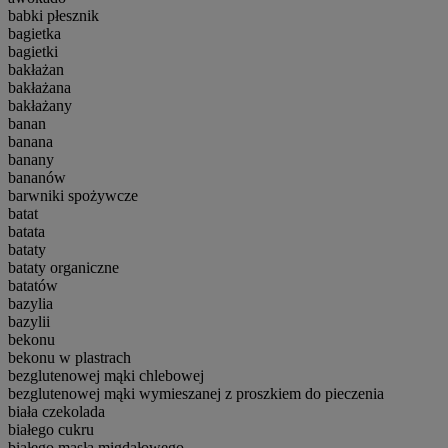
babki płesznik
bagietka
bagietki
bakłażan
bakłażana
bakłażany
banan
banana
banany
bananów
barwniki spożywcze
batat
batata
bataty
bataty organiczne
batatów
bazylia
bazylii
bekonu
bekonu w plastrach
bezglutenowej mąki chlebowej
bezglutenowej mąki wymieszanej z proszkiem do pieczenia
biała czekolada
białego cukru
białego masła migdałowego