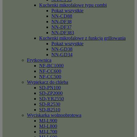
Kuchenki mikrofalowe typu combi
Pokaż wszystkie
NN-CD88
NN-DF38
NN-DF37
NN-DF383
Kuchenki mikrofalowe z funkcją grillowania
Pokaż wszystkie
NN-GD38
NN-GD34
Frytkownica
NF-BC1000
NF-CC600
NF-CC500
Wypiekacz do chleba
SD-PN100
SD-ZP2000
SD-YR2550
SD-R2530
SD-B2510
Wyciskarka wolnoobrotowa
MJ-L900
MJ-L800
MJ-L700