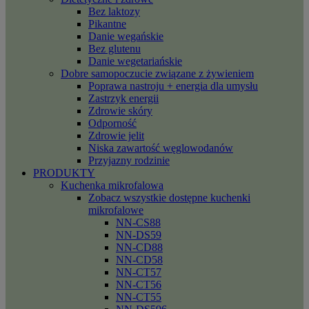
Bez laktozy
Pikantne
Danie wegańskie
Bez glutenu
Danie wegetariańskie
Dobre samopoczucie związane z żywieniem
Poprawa nastroju + energia dla umysłu
Zastrzyk energii
Zdrowie skóry
Odporność
Zdrowie jelit
Niska zawartość węglowodanów
Przyjazny rodzinie
PRODUKTY
Kuchenka mikrofalowa
Zobacz wszystkie dostępne kuchenki
mikrofalowe
NN-CS88
NN-DS59
NN-CD88
NN-CD58
NN-CT57
NN-CT56
NN-CT55