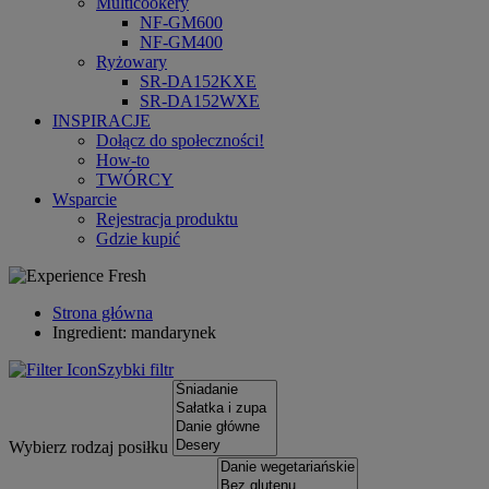
Multicookery
NF-GM600
NF-GM400
Ryżowary
SR-DA152KXE
SR-DA152WXE
INSPIRACJE
Dołącz do społeczności!
How-to
TWÓRCY
Wsparcie
Rejestracja produktu
Gdzie kupić
Strona główna
Ingredient: mandarynek
Szybki filtr
Wybierz rodzaj posiłku