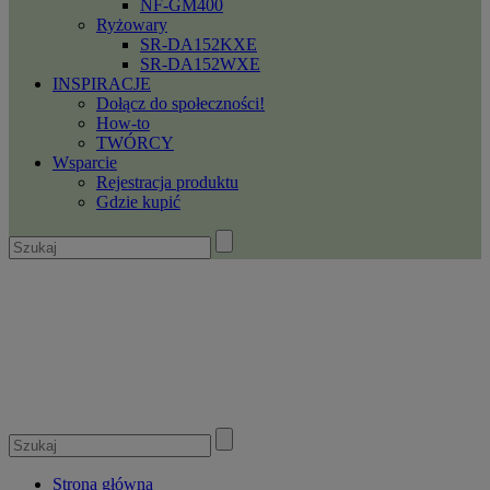
NF-GM400
Ryżowary
SR-DA152KXE
SR-DA152WXE
INSPIRACJE
Dołącz do społeczności!
How-to
TWÓRCY
Wsparcie
Rejestracja produktu
Gdzie kupić
Strona główna