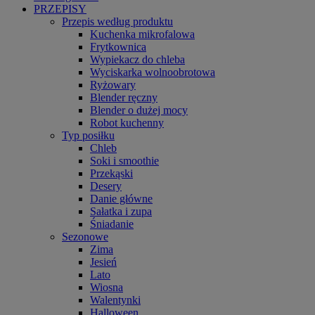
PRZEPISY
Przepis według produktu
Kuchenka mikrofalowa
Frytkownica
Wypiekacz do chleba
Wyciskarka wolnoobrotowa
Ryżowary
Blender ręczny
Blender o dużej mocy
Robot kuchenny
Typ posiłku
Chleb
Soki i smoothie
Przekąski
Desery
Danie główne
Sałatka i zupa
Śniadanie
Sezonowe
Zima
Jesień
Lato
Wiosna
Walentynki
Halloween