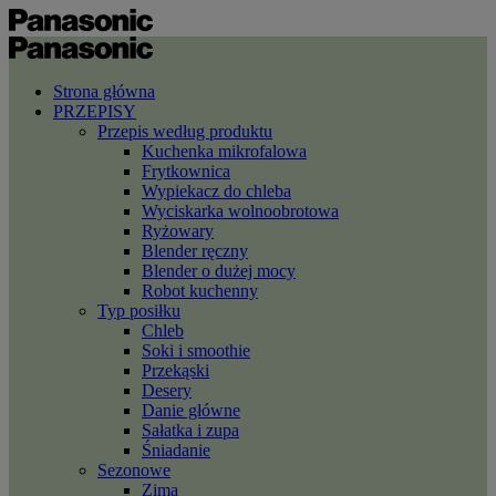
Strona główna
PRZEPISY
Przepis według produktu
Kuchenka mikrofalowa
Frytkownica
Wypiekacz do chleba
Wyciskarka wolnoobrotowa
Ryżowary
Blender ręczny
Blender o dużej mocy
Robot kuchenny
Typ posiłku
Chleb
Soki i smoothie
Przekąski
Desery
Danie główne
Sałatka i zupa
Śniadanie
Sezonowe
Zima