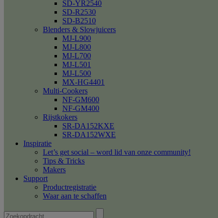
SD-YR2540
SD-R2530
SD-B2510
Blenders & Slowjuicers
MJ-L900
MJ-L800
MJ-L700
MJ-L501
MJ-L500
MX-HG4401
Multi-Cookers
NF-GM600
NF-GM400
Rijstkokers
SR-DA152KXE
SR-DA152WXE
Inspiratie
Let’s get social – word lid van onze community!
Tips & Tricks
Makers
Support
Productregistratie
Waar aan te schaffen