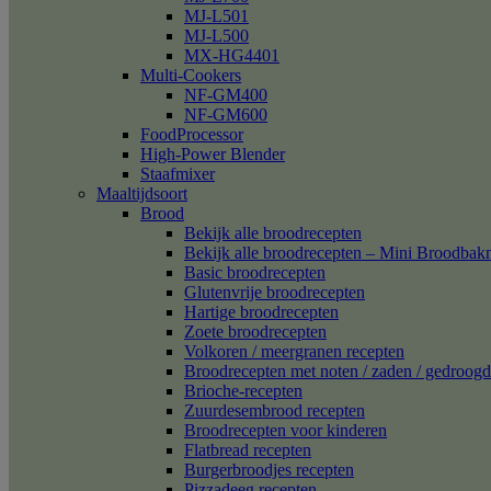
MJ-L501
MJ-L500
MX-HG4401
Multi-Cookers
NF-GM400
NF-GM600
FoodProcessor
High-Power Blender
Staafmixer
Maaltijdsoort
Brood
Bekijk alle broodrecepten
Bekijk alle broodrecepten – Mini Broodba
Basic broodrecepten
Glutenvrije broodrecepten
Hartige broodrecepten
Zoete broodrecepten
Volkoren / meergranen recepten
Broodrecepten met noten / zaden / gedroogd 
Brioche-recepten
Zuurdesembrood recepten
Broodrecepten voor kinderen
Flatbread recepten
Burgerbroodjes recepten
Pizzadeeg recepten