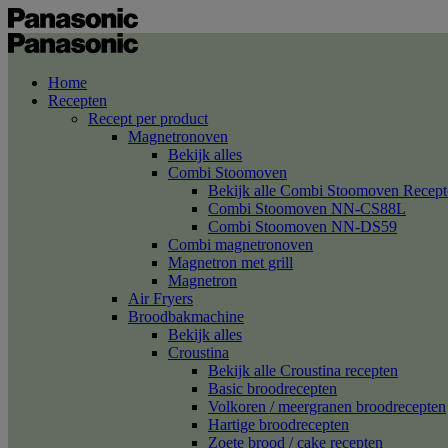
Home
Recepten
Recept per product
Magnetronoven
Bekijk alles
Combi Stoomoven
Bekijk alle Combi Stoomoven Recept
Combi Stoomoven NN-CS88L
Combi Stoomoven NN-DS59
Combi magnetronoven
Magnetron met grill
Magnetron
Air Fryers
Broodbakmachine
Bekijk alles
Croustina
Bekijk alle Croustina recepten
Basic broodrecepten
Volkoren / meergranen broodrecepten
Hartige broodrecepten
Zoete brood / cake recepten