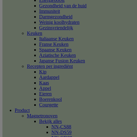
Energieboost
Gezondheid van de huid
Immuniteit
Darmgezondheid
Weinig koolhydraten
Gezinsvriendelijk
Keuken
Italiaanse Keuken
Franse Keuken
Spaanse Keuken
Aziatische Keuken
Japanse Fusion Keuken
Recepten per ingrediënt
Kip
Aardappel
Kaas
Appel
Eieren
Boerenkool
Courgette
Product
Magnetronoven
Bekijk alles
NN-CS88
NN-DS59