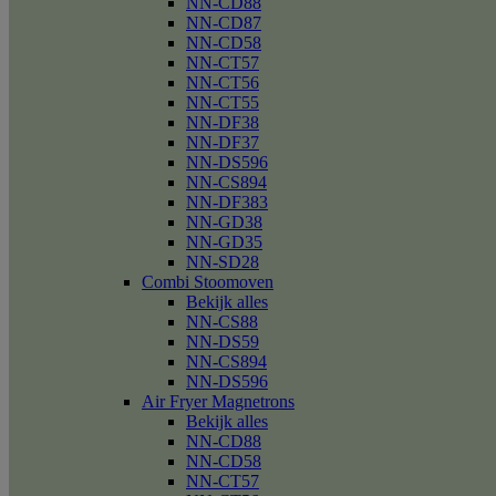
NN-CD88
NN-CD87
NN-CD58
NN-CT57
NN-CT56
NN-CT55
NN-DF38
NN-DF37
NN-DS596
NN-CS894
NN-DF383
NN-GD38
NN-GD35
NN-SD28
Combi Stoomoven
Bekijk alles
NN-CS88
NN-DS59
NN-CS894
NN-DS596
Air Fryer Magnetrons
Bekijk alles
NN-CD88
NN-CD58
NN-CT57