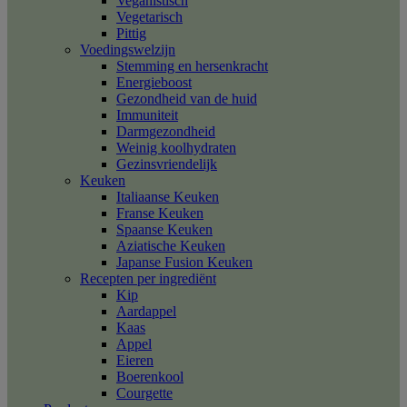
Veganistisch
Vegetarisch
Pittig
Voedingswelzijn
Stemming en hersenkracht
Energieboost
Gezondheid van de huid
Immuniteit
Darmgezondheid
Weinig koolhydraten
Gezinsvriendelijk
Keuken
Italiaanse Keuken
Franse Keuken
Spaanse Keuken
Aziatische Keuken
Japanse Fusion Keuken
Recepten per ingrediënt
Kip
Aardappel
Kaas
Appel
Eieren
Boerenkool
Courgette