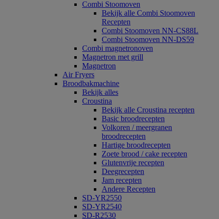
Combi Stoomoven
Bekijk alle Combi Stoomoven
Recepten
Combi Stoomoven NN-CS88L
Combi Stoomoven NN-DS59
Combi magnetronoven
Magnetron met grill
Magnetron
Air Fryers
Broodbakmachine
Bekijk alles
Croustina
Bekijk alle Croustina recepten
Basic broodrecepten
Volkoren / meergranen
broodrecepten
Hartige broodrecepten
Zoete brood / cake recepten
Glutenvrije recepten
Deegrecepten
Jam recepten
Andere Recepten
SD-YR2550
SD-YR2540
SD-R2530