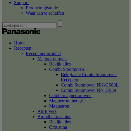
Support
Productregistratie
Waar aan te schaffen
Home
Recepten
Recept per product
Magnetronoven
Bekijk alles
Combi Stoomoven
Bekijk alle Combi Stoomoven
Recepten
Combi Stoomoven NN-CS88L
Combi Stoomoven NN-DS59
Combi magnetronoven
Magnetron met grill
Magnetron
Air Fryers
Broodbakmachine
Bekijk alles
Croustina