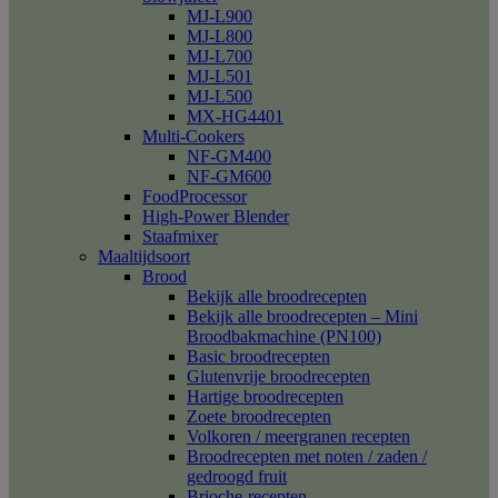
MJ-L900
MJ-L800
MJ-L700
MJ-L501
MJ-L500
MX-HG4401
Multi-Cookers
NF-GM400
NF-GM600
FoodProcessor
High-Power Blender
Staafmixer
Maaltijdsoort
Brood
Bekijk alle broodrecepten
Bekijk alle broodrecepten – Mini
Broodbakmachine (PN100)
Basic broodrecepten
Glutenvrije broodrecepten
Hartige broodrecepten
Zoete broodrecepten
Volkoren / meergranen recepten
Broodrecepten met noten / zaden /
gedroogd fruit
Brioche-recepten