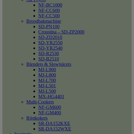
NF-BC1000
NF-CC600
NF-CC500
Broodbakmachine
SD-PN100
Croustina – SD-ZP2000
SD-ZD2010
SD-YR2550
SD-YR2540
SD-R2530
SD-B2510
Blenders & Slowjuicers
MJ-L900
MJ-L800
MJ-L700
MJ-L501
MJ-L500
MX-HG4401
Multi-Cookers
NF-GM600
NF-GM400
Rijstkokers
SR-DA152KXE
SR-DA152WXE