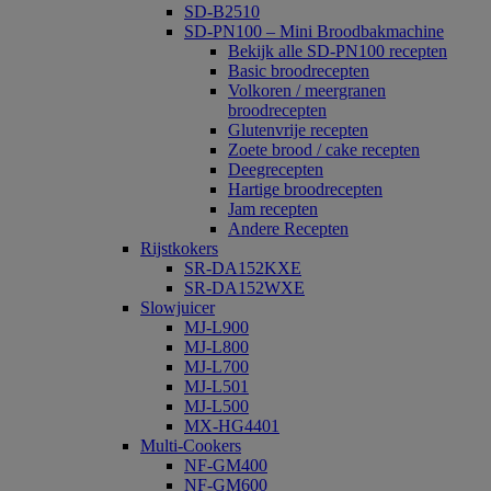
SD-B2510
SD-PN100 – Mini Broodbakmachine
Bekijk alle SD-PN100 recepten
Basic broodrecepten
Volkoren / meergranen
broodrecepten
Glutenvrije recepten
Zoete brood / cake recepten
Deegrecepten
Hartige broodrecepten
Jam recepten
Andere Recepten
Rijstkokers
SR-DA152KXE
SR-DA152WXE
Slowjuicer
MJ-L900
MJ-L800
MJ-L700
MJ-L501
MJ-L500
MX-HG4401
Multi-Cookers
NF-GM400
NF-GM600