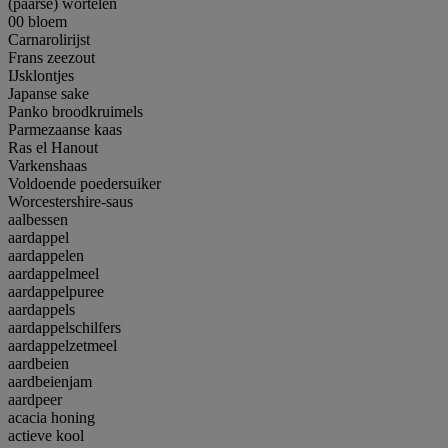
(paarse) wortelen
00 bloem
Carnarolirijst
Frans zeezout
IJsklontjes
Japanse sake
Panko broodkruimels
Parmezaanse kaas
Ras el Hanout
Varkenshaas
Voldoende poedersuiker
Worcestershire-saus
aalbessen
aardappel
aardappelen
aardappelmeel
aardappelpuree
aardappels
aardappelschilfers
aardappelzetmeel
aardbeien
aardbeienjam
aardpeer
acacia honing
actieve kool