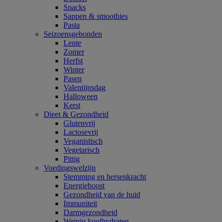
Snacks
Sappen & smoothies
Pasta
Seizoensgebonden
Lente
Zomer
Herfst
Winter
Pasen
Valentijnsdag
Halloween
Kerst
Dieet & Gezondheid
Glutenvrij
Lactosevrij
Veganistisch
Vegetarisch
Pittig
Voedingswelzijn
Stemming en hersenkracht
Energieboost
Gezondheid van de huid
Immuniteit
Darmgezondheid
Weinig koolhydraten