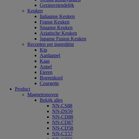
Gezinsvriendelijk
Keuken
Italiaanse Keuken
Franse Keuken
Spaanse Keuken
Aziatische Keuken
Japanse Fusion Keuken
Recepten per ingrediënt
Kip
Aardappel
Kaas
Appel
Eieren
Boerenkool
Courgette
Product
Magnetronoven
Bekijk alles
NN-CS88
NN-DS59
NN-CD88
NN-CD87
NN-CD58
NN-CT57