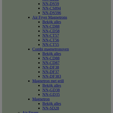
NN-DS59
NN-CS894
NN-DS596
Air Fryer Magnetrons
Bekijk alles
NN-CD88
NN-CD58
NN-CT57
NN-CT56
NN-CT55
Combi magnetronoven
Bekijk alles
NN-CD88
NN-CD87
NN-DF38
NN-DF37
NN-DF383
Magnetron met grill
Bekijk alles
NN-GD38
NN-GD35
Magnetron
Bekijk alles
NN-SD28
Air Fryers