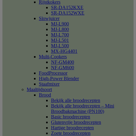
Rijstkokers
SR-DA152KXE
SR-DA152WXE
Slowjuicer
MJ-L900
MJ-L800
MJ-L700
MJ-L501
MJ-L500
MX-HG4401
Multi-Cookers
NF-GM400
NF-GM600
FoodProcessor
High-Power Blender
Staafmixer
Maaltijdsoort
Brood
Bekijk alle broodrecepten
Bekijk alle broodrecepten – Mini
Broodbakmachine (PN100)
Basic broodrecepten
Glutenvrije broodrecepten
Hartige broodrecepten
Zoete broodrecepten