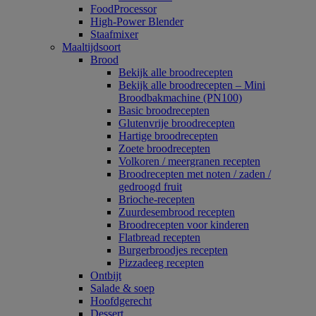
FoodProcessor
High-Power Blender
Staafmixer
Maaltijdsoort
Brood
Bekijk alle broodrecepten
Bekijk alle broodrecepten – Mini
Broodbakmachine (PN100)
Basic broodrecepten
Glutenvrije broodrecepten
Hartige broodrecepten
Zoete broodrecepten
Volkoren / meergranen recepten
Broodrecepten met noten / zaden /
gedroogd fruit
Brioche-recepten
Zuurdesembrood recepten
Broodrecepten voor kinderen
Flatbread recepten
Burgerbroodjes recepten
Pizzadeeg recepten
Ontbijt
Salade & soep
Hoofdgerecht
Dessert