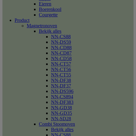
Eieren
Boerenkool
Courgette
Product
Magnetronoven
Bekijk alles
NN-CS88
NN-DS59
NN-CD88
NN-CD87
NN-CD58
NN-CT57
NN-CT56
NN-CT55
NN-DF38
NN-DF37
NN-DS596
NN-CS894
NN-DF383
NN-GD38
NN-GD35
NN-SD28
Combi Stoomoven
Bekijk alles
NN-CS88