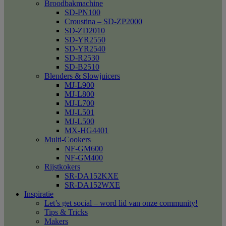
Broodbakmachine
SD-PN100
Croustina – SD-ZP2000
SD-ZD2010
SD-YR2550
SD-YR2540
SD-R2530
SD-B2510
Blenders & Slowjuicers
MJ-L900
MJ-L800
MJ-L700
MJ-L501
MJ-L500
MX-HG4401
Multi-Cookers
NF-GM600
NF-GM400
Rijstkokers
SR-DA152KXE
SR-DA152WXE
Inspiratie
Let’s get social – word lid van onze community!
Tips & Tricks
Makers