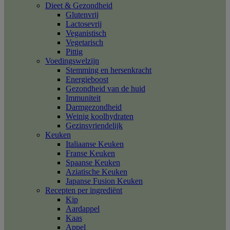
Dieet & Gezondheid
Glutenvrij
Lactosevrij
Veganistisch
Vegetarisch
Pittig
Voedingswelzijn
Stemming en hersenkracht
Energieboost
Gezondheid van de huid
Immuniteit
Darmgezondheid
Weinig koolhydraten
Gezinsvriendelijk
Keuken
Italiaanse Keuken
Franse Keuken
Spaanse Keuken
Aziatische Keuken
Japanse Fusion Keuken
Recepten per ingrediënt
Kip
Aardappel
Kaas
Appel