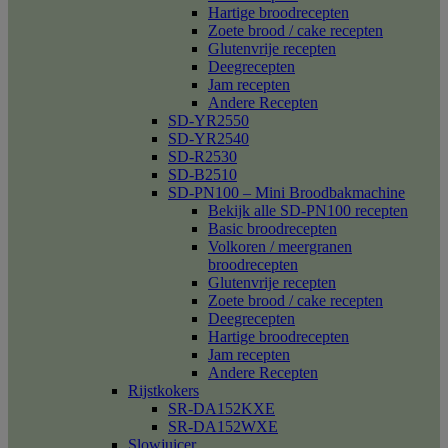
Hartige broodrecepten
Zoete brood / cake recepten
Glutenvrije recepten
Deegrecepten
Jam recepten
Andere Recepten
SD-YR2550
SD-YR2540
SD-R2530
SD-B2510
SD-PN100 – Mini Broodbakmachine
Bekijk alle SD-PN100 recepten
Basic broodrecepten
Volkoren / meergranen
broodrecepten
Glutenvrije recepten
Zoete brood / cake recepten
Deegrecepten
Hartige broodrecepten
Jam recepten
Andere Recepten
Rijstkokers
SR-DA152KXE
SR-DA152WXE
Slowjuicer