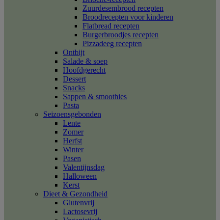
Zuurdesembrood recepten
Broodrecepten voor kinderen
Flatbread recepten
Burgerbroodjes recepten
Pizzadeeg recepten
Ontbijt
Salade & soep
Hoofdgerecht
Dessert
Snacks
Sappen & smoothies
Pasta
Seizoensgebonden
Lente
Zomer
Herfst
Winter
Pasen
Valentijnsdag
Halloween
Kerst
Dieet & Gezondheid
Glutenvrij
Lactosevrij