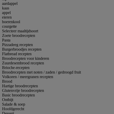
aardappel
kaas
appel
eieren
boerenkool
courgette
Selecteer maaltijdsoort
Zoete broodrecepten
Pasta
Pizzadeeg recepten
Burgerbroodjes recepten
Flatbread recepten
Broodrecepten voor kinderen
Zuurdesembrood recepten
Brioche-recepten
Broodrecepten met noten / zaden / gedroogd fruit
Volkoren / meergranen recepten
Brood
Hartige broodrecepten
Glutenvrije broodrecepten
Basic broodrecepten
Ontbijt
Salade & soep
Hoofdgerecht
Dessert