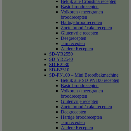
Bekijk alle Croustina recepten
Basic broodrecepten
Volkoren / meergranen
broodrecepten
Hartige broodrecepten
Zoete brood / cake recepten
Glutenvrije recepten
Deegrecepten
Jam recepten
Andere Recepten
SD-YR2550
SD-YR2540
SD-R2530
SD-B2510
SD-PN100 – Mini Broodbakmachine
Bekijk alle SD-PN100 recepten
Basic broodrecepten
Volkoren / meergranen
broodrecepten
Glutenvrije recepten
Zoete brood / cake recepten
Deegrecepten
Hartige broodrecepten
Jam recepten
Andere Recepten