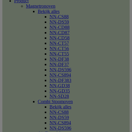
Product
Magnetronoven
Bekijk alles
NN-CS88
NN-DS59
NN-CD88
NN-CD87
NN-CD58
NN-CT57
NN-CT56
NN-CT55
NN-DF38
NN-DF37
NN-DS596
NN-CS894
NN-DF383
NN-GD38
NN-GD35
NN-SD28
Combi Stoomoven
Bekijk alles
NN-CS88
NN-DS59
NN-CS894
NN-DS596