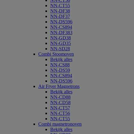
NN-CT56
NN-CT55
NN-DF38
NN-DF37
NN-DS596
NN-CS894
NN-DF383
NN-GD38
NN-GD35
NN-SD28
Combi Stoomoven
Bekijk alles
NN-CS88
NN-DS59
NN-CS894
NN-DS596
Air Fryer Magnetrons
Bekijk alles
NN-CD88
NN-CD58
NN-CT57
NN-CT56
NN-CT55
Combi magnetronoven
Bekijk alles