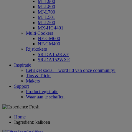
MJ-L900
MJ-L800
MJ-L700
MJ-L501
MJ-L500
MX-HG4401
Multi-Cookers
NF-GM600
NF-GM400
Rijstkokers
SR-DA152KXE
SR-DA152WXE
Inspiratie
Let’s get social – word lid van onze community!
Tips & Tricks
Makers
Support
Productregistratie
Waar aan te schaffen
Home
Ingrediënt: kalkoen