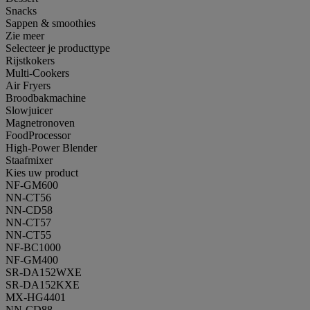
Snacks
Sappen & smoothies
Zie meer
Selecteer je producttype
Rijstkokers
Multi-Cookers
Air Fryers
Broodbakmachine
Slowjuicer
Magnetronoven
FoodProcessor
High-Power Blender
Staafmixer
Kies uw product
NF-GM600
NN-CT56
NN-CD58
NN-CT57
NN-CT55
NF-BC1000
NF-GM400
SR-DA152WXE
SR-DA152KXE
MX-HG4401
NN-CD88