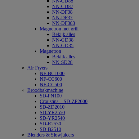
NN-CD88
NN-CD87
NN-DF38
NN-DF37
NN-DF383
Magnetron met grill
Bekijk alles
NN-GD38
NN-GD35
Magnetron
Bekijk alles
NN-SD28
Air Fryers
NF-BC1000
NF-CC600
NF-CC500
Broodbakmachine
SD-PN100
Croustina – SD-ZP2000
SD-ZD2010
SD-YR2550
SD-YR2540
SD-R2530
SD-B2510
Blenders & Slowjuicers