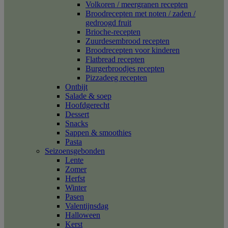
Volkoren / meergranen recepten
Broodrecepten met noten / zaden /
gedroogd fruit
Brioche-recepten
Zuurdesembrood recepten
Broodrecepten voor kinderen
Flatbread recepten
Burgerbroodjes recepten
Pizzadeeg recepten
Ontbijt
Salade & soep
Hoofdgerecht
Dessert
Snacks
Sappen & smoothies
Pasta
Seizoensgebonden
Lente
Zomer
Herfst
Winter
Pasen
Valentijnsdag
Halloween
Kerst