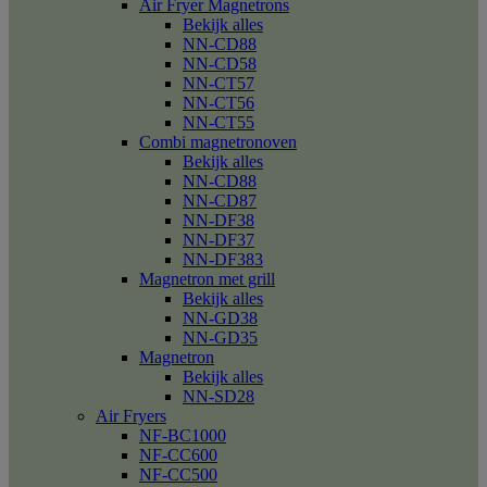
Air Fryer Magnetrons
Bekijk alles
NN-CD88
NN-CD58
NN-CT57
NN-CT56
NN-CT55
Combi magnetronoven
Bekijk alles
NN-CD88
NN-CD87
NN-DF38
NN-DF37
NN-DF383
Magnetron met grill
Bekijk alles
NN-GD38
NN-GD35
Magnetron
Bekijk alles
NN-SD28
Air Fryers
NF-BC1000
NF-CC600
NF-CC500