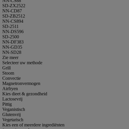
NN-CS88
SD-ZX2522
NN-CD87
SD-ZB2512
NN-CS894
SD-2511
NN-DS596
SD-2500
NN-DF383
NN-GD35
NN-SD28
Zie meer
Selecteer uw methode
Grill
Stoom
Convectie
Magnetronvermogen
Airfryen
Kies dieet & gezondheid
Lactosevrij
Pittig
Veganistisch
Glutenvrij
Vegetarisch
Kies een of meerdere ingrediënten