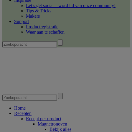
Inspiratie
Let’s get social – word lid van onze community!
Tips & Tricks
Makers
Support
Productregistratie
Waar aan te schaffen
Home
Recepten
Recept per product
Magnetronoven
Bekijk alles