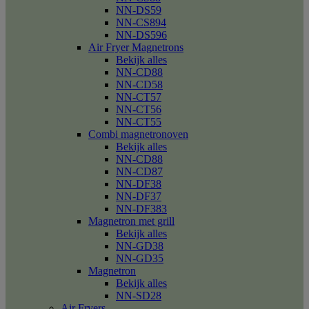
NN-DS59
NN-CS894
NN-DS596
Air Fryer Magnetrons
Bekijk alles
NN-CD88
NN-CD58
NN-CT57
NN-CT56
NN-CT55
Combi magnetronoven
Bekijk alles
NN-CD88
NN-CD87
NN-DF38
NN-DF37
NN-DF383
Magnetron met grill
Bekijk alles
NN-GD38
NN-GD35
Magnetron
Bekijk alles
NN-SD28
Air Fryers