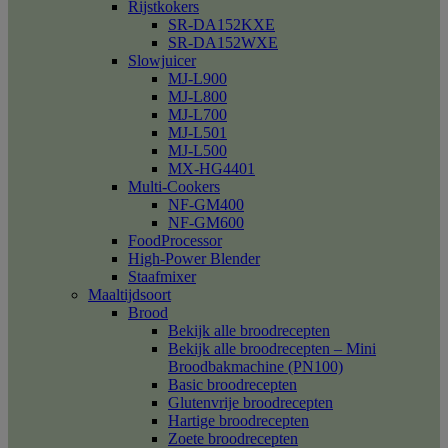
Rijstkokers
SR-DA152KXE
SR-DA152WXE
Slowjuicer
MJ-L900
MJ-L800
MJ-L700
MJ-L501
MJ-L500
MX-HG4401
Multi-Cookers
NF-GM400
NF-GM600
FoodProcessor
High-Power Blender
Staafmixer
Maaltijdsoort
Brood
Bekijk alle broodrecepten
Bekijk alle broodrecepten – Mini
Broodbakmachine (PN100)
Basic broodrecepten
Glutenvrije broodrecepten
Hartige broodrecepten
Zoete broodrecepten