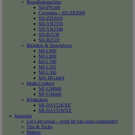
Broodbakmachine
SD-PN100
Croustina – SD-ZP2000
SD-ZD2010
SD-YR2550
SD-YR2540
SD-R2530
SD-B2510
Blenders & Slowjuicers
MJ-L900
MJ-L800
MJ-L700
MJ-L501
MJ-L500
MX-HG4401
Multi-Cookers
NF-GM600
NF-GM400
Rijstkokers
SR-DA152KXE
SR-DA152WXE
Inspiratie
Let’s get social – word lid van onze community!
Tips & Tricks
Makers