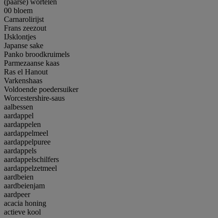
(paarse) wortelen
00 bloem
Carnarolirijst
Frans zeezout
IJsklontjes
Japanse sake
Panko broodkruimels
Parmezaanse kaas
Ras el Hanout
Varkenshaas
Voldoende poedersuiker
Worcestershire-saus
aalbessen
aardappel
aardappelen
aardappelmeel
aardappelpuree
aardappels
aardappelschilfers
aardappelzetmeel
aardbeien
aardbeienjam
aardpeer
acacia honing
actieve kool