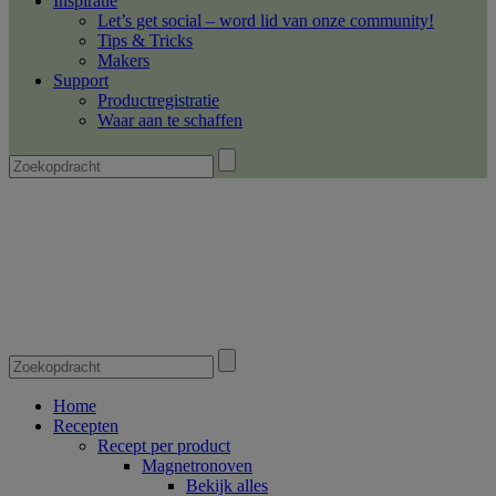
Inspiratie
Let’s get social – word lid van onze community!
Tips & Tricks
Makers
Support
Productregistratie
Waar aan te schaffen
Home
Recepten
Recept per product
Magnetronoven
Bekijk alles