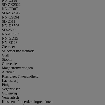
NN-CS88
SD-ZX2522
NN-CD87
SD-ZB2512
NN-CS894
SD-2511
NN-DS596
SD-2500
NN-DF383
NN-GD35
NN-SD28
Zie meer
Selecteer uw methode
Grill
Stoom
Convectie
Magnetronvermogen
Airfryen
Kies dieet & gezondheid
Lactosevrij
Pittig
Veganistisch
Glutenvrij
Vegetarisch
Kies een of meerdere ingrediënten