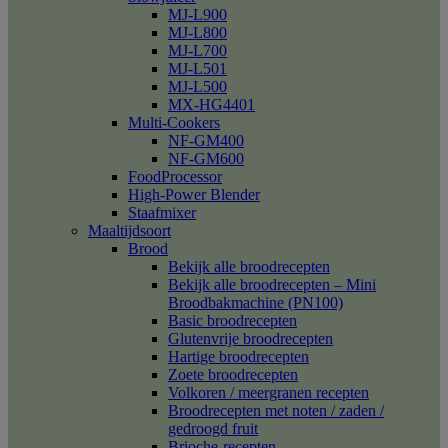
MJ-L900
MJ-L800
MJ-L700
MJ-L501
MJ-L500
MX-HG4401
Multi-Cookers
NF-GM400
NF-GM600
FoodProcessor
High-Power Blender
Staafmixer
Maaltijdsoort
Brood
Bekijk alle broodrecepten
Bekijk alle broodrecepten – Mini
Broodbakmachine (PN100)
Basic broodrecepten
Glutenvrije broodrecepten
Hartige broodrecepten
Zoete broodrecepten
Volkoren / meergranen recepten
Broodrecepten met noten / zaden /
gedroogd fruit
Brioche-recepten