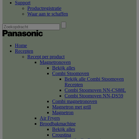
Support
Productregistratie
Waar aan te schaffen
Home
Recepten
Recept per product
Magnetronoven
Bekijk alles
Combi Stoomoven
Bekijk alle Combi Stoomoven
Recepten
Combi Stoomoven NN-CS88L
Combi Stoomoven NN-DS59
Combi magnetronoven
Magnetron met grill
Magnetron
Air Fryers
Broodbakmachine
Bekijk alles
Croustina