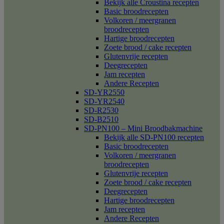
Bekijk alle Croustina recepten
Basic broodrecepten
Volkoren / meergranen
broodrecepten
Hartige broodrecepten
Zoete brood / cake recepten
Glutenvrije recepten
Deegrecepten
Jam recepten
Andere Recepten
SD-YR2550
SD-YR2540
SD-R2530
SD-B2510
SD-PN100 – Mini Broodbakmachine
Bekijk alle SD-PN100 recepten
Basic broodrecepten
Volkoren / meergranen
broodrecepten
Glutenvrije recepten
Zoete brood / cake recepten
Deegrecepten
Hartige broodrecepten
Jam recepten
Andere Recepten