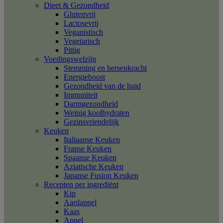
Dieet & Gezondheid
Glutenvrij
Lactosevrij
Veganistisch
Vegetarisch
Pittig
Voedingswelzijn
Stemming en hersenkracht
Energieboost
Gezondheid van de huid
Immuniteit
Darmgezondheid
Weinig koolhydraten
Gezinsvriendelijk
Keuken
Italiaanse Keuken
Franse Keuken
Spaanse Keuken
Aziatische Keuken
Japanse Fusion Keuken
Recepten per ingrediënt
Kip
Aardappel
Kaas
Appel