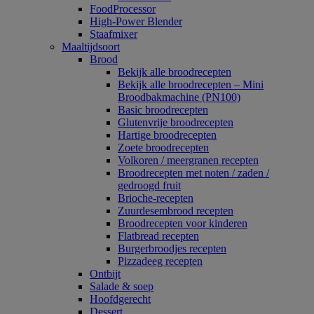
FoodProcessor
High-Power Blender
Staafmixer
Maaltijdsoort
Brood
Bekijk alle broodrecepten
Bekijk alle broodrecepten – Mini
Broodbakmachine (PN100)
Basic broodrecepten
Glutenvrije broodrecepten
Hartige broodrecepten
Zoete broodrecepten
Volkoren / meergranen recepten
Broodrecepten met noten / zaden /
gedroogd fruit
Brioche-recepten
Zuurdesembrood recepten
Broodrecepten voor kinderen
Flatbread recepten
Burgerbroodjes recepten
Pizzadeeg recepten
Ontbijt
Salade & soep
Hoofdgerecht
Dessert