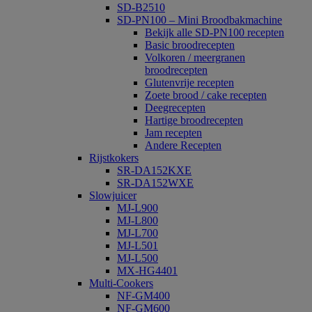
SD-B2510
SD-PN100 – Mini Broodbakmachine
Bekijk alle SD-PN100 recepten
Basic broodrecepten
Volkoren / meergranen
broodrecepten
Glutenvrije recepten
Zoete brood / cake recepten
Deegrecepten
Hartige broodrecepten
Jam recepten
Andere Recepten
Rijstkokers
SR-DA152KXE
SR-DA152WXE
Slowjuicer
MJ-L900
MJ-L800
MJ-L700
MJ-L501
MJ-L500
MX-HG4401
Multi-Cookers
NF-GM400
NF-GM600