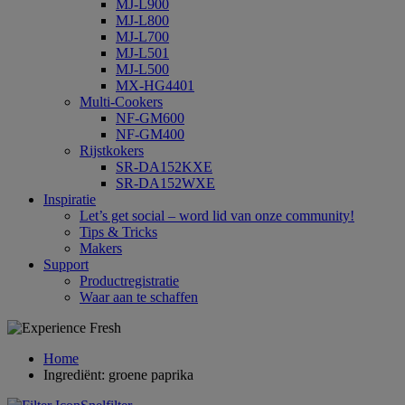
MJ-L900
MJ-L800
MJ-L700
MJ-L501
MJ-L500
MX-HG4401
Multi-Cookers
NF-GM600
NF-GM400
Rijstkokers
SR-DA152KXE
SR-DA152WXE
Inspiratie
Let’s get social – word lid van onze community!
Tips & Tricks
Makers
Support
Productregistratie
Waar aan te schaffen
Home
Ingrediënt: groene paprika