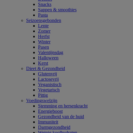
Snacks
Sappen & smoothies
Pasta
Seizoensgebonden
Lente
Zomer
Herfst
Winter
Pasen
Valentijnsdag
Halloween
Kerst
Dieet & Gezondheid
Glutenvrij
Lactosevrij
Veganistisch
Vegetarisch
Pittig
Voedingswelzijn
Stemming en hersenkracht
Energieboost
Gezondheid van de huid
Immuniteit
Darmgezondheid
Weinig koolhydraten