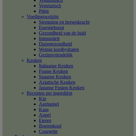
Veganistisch
Vegetarisch
Pittig
Voedingswelzijn
Stemming en hersenkracht
Energieboost
Gezondheid van de huid
Immuniteit
Darmgezondheid
Weinig koolhydraten
Gezinsvriendelijk
Keuken
Italiaanse Keuken
Franse Keuken
Spaanse Keuken
Aziatische Keuken
Japanse Fusion Keuken
Recepten per ingrediënt
Kip
Aardappel
Kaas
Appel
Eieren
Boerenkool
Courgette