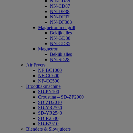
NN-CD88
NN-CD87
NN-DF38
NN-DF37
NN-DF383
Magnetron met grill
Bekijk alles
NN-GD38
NN-GD35
Magnetron
Bekijk alles
NN-SD28
Air Fryers
NF-BC1000
NF-CC600
NF-CC500
Broodbakmachine
SD-PN100
Croustina – SD-ZP2000
SD-ZD2010
SD-YR2550
SD-YR2540
SD-R2530
SD-B2510
Blenders & Slowjuicers