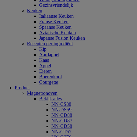
Gezinsvriendelijk
Keuken
Italiaanse Keuken
Franse Keuken
Spaanse Keuken
Aziatische Keuken
Japanse Fusion Keuken
Recepten per ingrediënt
Kip
Aardappel
Kaas
Appel
Eieren
Boerenkool
Courgette
Product
Magnetronoven
Bekijk alles
NN-CS88
NN-DS59
NN-CD88
NN-CD87
NN-CD58
NN-CT57