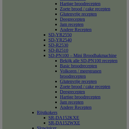
Hartige broodrecepten
Zoete brood / cake recepten
Glutenvrije recepten
Deegrecepten
Jam recepten
Andere Recepten
SD-YR2550
SD-YR2540
SD-R2530
SD-B2510
SD-PN100 – Mini Broodbakmachine
Bekijk alle SD-PN100 recepten
Basic broodrecepten
Volkoren / meergranen
broodrecepten
Glutenvrije recepten
Zoete brood / cake recepten
Deegrecepten
Hartige broodrecepten
Jam recepten
Andere Recepten
Rijstkokers
SR-DA152KXE
SR-DA152WXE
Slowjuicer