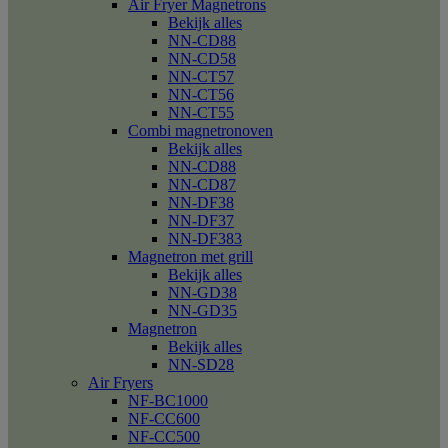
Air Fryer Magnetrons
Bekijk alles
NN-CD88
NN-CD58
NN-CT57
NN-CT56
NN-CT55
Combi magnetronoven
Bekijk alles
NN-CD88
NN-CD87
NN-DF38
NN-DF37
NN-DF383
Magnetron met grill
Bekijk alles
NN-GD38
NN-GD35
Magnetron
Bekijk alles
NN-SD28
Air Fryers
NF-BC1000
NF-CC600
NF-CC500