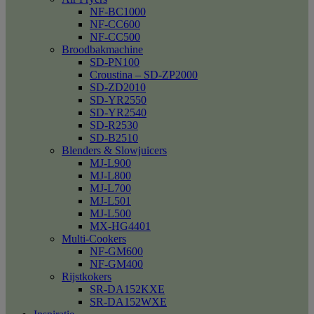
NF-BC1000
NF-CC600
NF-CC500
Broodbakmachine
SD-PN100
Croustina – SD-ZP2000
SD-ZD2010
SD-YR2550
SD-YR2540
SD-R2530
SD-B2510
Blenders & Slowjuicers
MJ-L900
MJ-L800
MJ-L700
MJ-L501
MJ-L500
MX-HG4401
Multi-Cookers
NF-GM600
NF-GM400
Rijstkokers
SR-DA152KXE
SR-DA152WXE