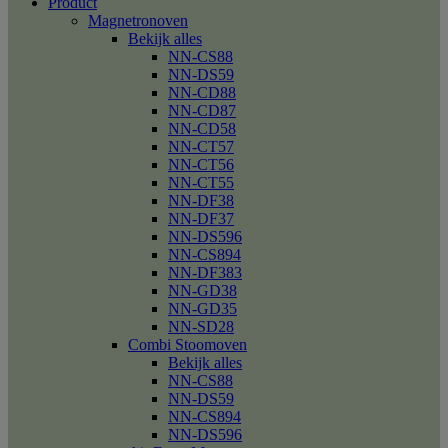
Product
Magnetronoven
Bekijk alles
NN-CS88
NN-DS59
NN-CD88
NN-CD87
NN-CD58
NN-CT57
NN-CT56
NN-CT55
NN-DF38
NN-DF37
NN-DS596
NN-CS894
NN-DF383
NN-GD38
NN-GD35
NN-SD28
Combi Stoomoven
Bekijk alles
NN-CS88
NN-DS59
NN-CS894
NN-DS596