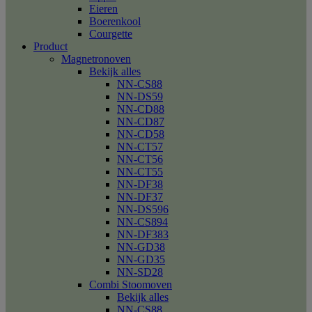
Eieren
Boerenkool
Courgette
Product
Magnetronoven
Bekijk alles
NN-CS88
NN-DS59
NN-CD88
NN-CD87
NN-CD58
NN-CT57
NN-CT56
NN-CT55
NN-DF38
NN-DF37
NN-DS596
NN-CS894
NN-DF383
NN-GD38
NN-GD35
NN-SD28
Combi Stoomoven
Bekijk alles
NN-CS88