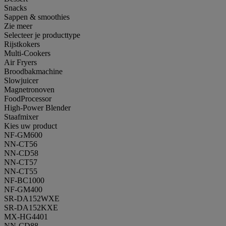
Snacks
Sappen & smoothies
Zie meer
Selecteer je producttype
Rijstkokers
Multi-Cookers
Air Fryers
Broodbakmachine
Slowjuicer
Magnetronoven
FoodProcessor
High-Power Blender
Staafmixer
Kies uw product
NF-GM600
NN-CT56
NN-CD58
NN-CT57
NN-CT55
NF-BC1000
NF-GM400
SR-DA152WXE
SR-DA152KXE
MX-HG4401
NN-CD88