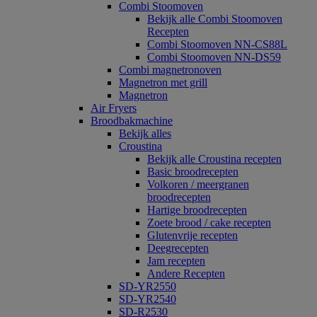
Combi Stoomoven
Bekijk alle Combi Stoomoven
Recepten
Combi Stoomoven NN-CS88L
Combi Stoomoven NN-DS59
Combi magnetronoven
Magnetron met grill
Magnetron
Air Fryers
Broodbakmachine
Bekijk alles
Croustina
Bekijk alle Croustina recepten
Basic broodrecepten
Volkoren / meergranen
broodrecepten
Hartige broodrecepten
Zoete brood / cake recepten
Glutenvrije recepten
Deegrecepten
Jam recepten
Andere Recepten
SD-YR2550
SD-YR2540
SD-R2530