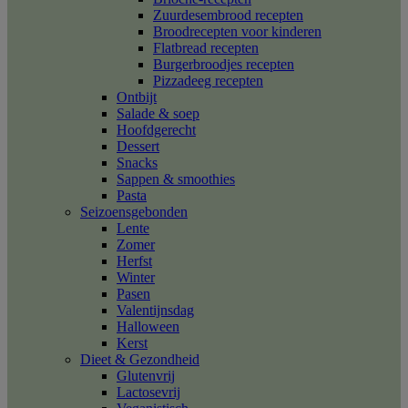
Zuurdesembrood recepten
Broodrecepten voor kinderen
Flatbread recepten
Burgerbroodjes recepten
Pizzadeeg recepten
Ontbijt
Salade & soep
Hoofdgerecht
Dessert
Snacks
Sappen & smoothies
Pasta
Seizoensgebonden
Lente
Zomer
Herfst
Winter
Pasen
Valentijnsdag
Halloween
Kerst
Dieet & Gezondheid
Glutenvrij
Lactosevrij