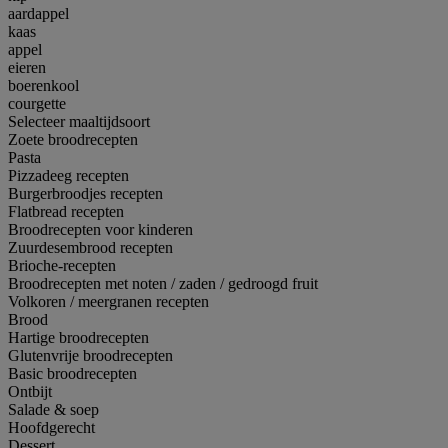
aardappel
kaas
appel
eieren
boerenkool
courgette
Selecteer maaltijdsoort
Zoete broodrecepten
Pasta
Pizzadeeg recepten
Burgerbroodjes recepten
Flatbread recepten
Broodrecepten voor kinderen
Zuurdesembrood recepten
Brioche-recepten
Broodrecepten met noten / zaden / gedroogd fruit
Volkoren / meergranen recepten
Brood
Hartige broodrecepten
Glutenvrije broodrecepten
Basic broodrecepten
Ontbijt
Salade & soep
Hoofdgerecht
Dessert