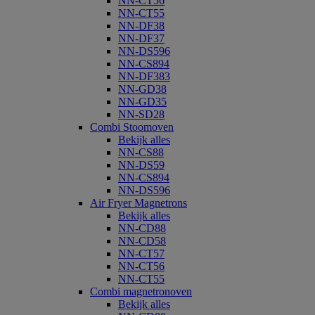
NN-CT56
NN-CT55
NN-DF38
NN-DF37
NN-DS596
NN-CS894
NN-DF383
NN-GD38
NN-GD35
NN-SD28
Combi Stoomoven
Bekijk alles
NN-CS88
NN-DS59
NN-CS894
NN-DS596
Air Fryer Magnetrons
Bekijk alles
NN-CD88
NN-CD58
NN-CT57
NN-CT56
NN-CT55
Combi magnetronoven
Bekijk alles