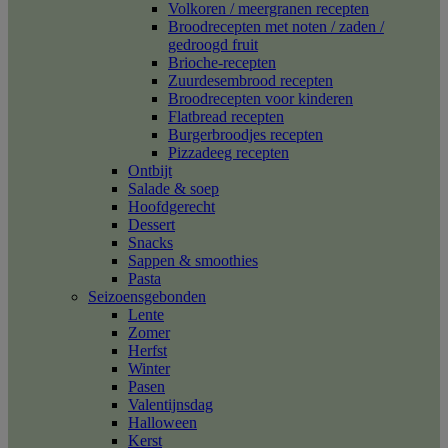
Volkoren / meergranen recepten
Broodrecepten met noten / zaden /
gedroogd fruit
Brioche-recepten
Zuurdesembrood recepten
Broodrecepten voor kinderen
Flatbread recepten
Burgerbroodjes recepten
Pizzadeeg recepten
Ontbijt
Salade & soep
Hoofdgerecht
Dessert
Snacks
Sappen & smoothies
Pasta
Seizoensgebonden
Lente
Zomer
Herfst
Winter
Pasen
Valentijnsdag
Halloween
Kerst