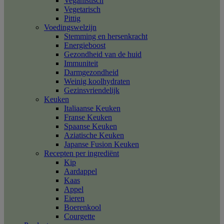
Veganistisch
Vegetarisch
Pittig
Voedingswelzijn
Stemming en hersenkracht
Energieboost
Gezondheid van de huid
Immuniteit
Darmgezondheid
Weinig koolhydraten
Gezinsvriendelijk
Keuken
Italiaanse Keuken
Franse Keuken
Spaanse Keuken
Aziatische Keuken
Japanse Fusion Keuken
Recepten per ingrediënt
Kip
Aardappel
Kaas
Appel
Eieren
Boerenkool
Courgette