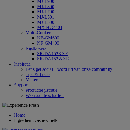
MJ-L900
MJ-L800
MJ-L700
MJ-L501
MJ-L500
MX-HG4401
Multi-Cookers
NF-GM600
NF-GM400
Rijstkokers
SR-DA152KXE
SR-DA152WXE
Inspiratie
Let’s get social – word lid van onze community!
Tips & Tricks
Makers
Support
Productregistratie
Waar aan te schaffen
Home
Ingrediënt: cashewmelk