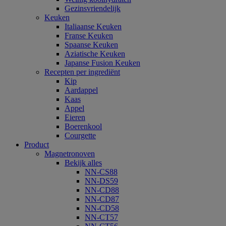
Gezinsvriendelijk
Keuken
Italiaanse Keuken
Franse Keuken
Spaanse Keuken
Aziatische Keuken
Japanse Fusion Keuken
Recepten per ingrediënt
Kip
Aardappel
Kaas
Appel
Eieren
Boerenkool
Courgette
Product
Magnetronoven
Bekijk alles
NN-CS88
NN-DS59
NN-CD88
NN-CD87
NN-CD58
NN-CT57