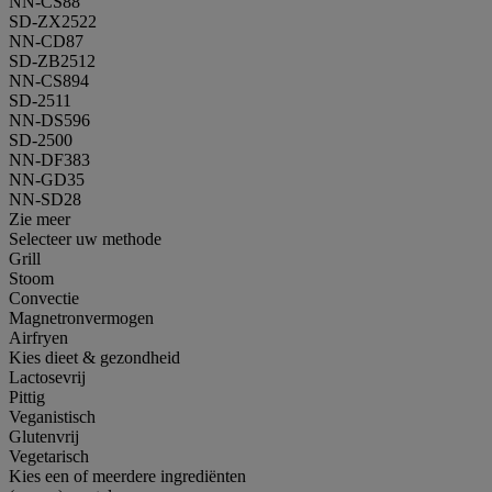
NN-CS88
SD-ZX2522
NN-CD87
SD-ZB2512
NN-CS894
SD-2511
NN-DS596
SD-2500
NN-DF383
NN-GD35
NN-SD28
Zie meer
Selecteer uw methode
Grill
Stoom
Convectie
Magnetronvermogen
Airfryen
Kies dieet & gezondheid
Lactosevrij
Pittig
Veganistisch
Glutenvrij
Vegetarisch
Kies een of meerdere ingrediënten