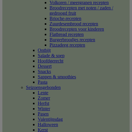
Volkoren / meergranen recepten
Broodrecepten met noten / zaden /
gedroogd fruit
Brioche-recepten
Zuurdesembrood recepten
Broodrecepten voor kinderen
Flatbread recepten
Burgerbroodjes recepten
Pizzadeeg recepten
Ontbijt
Salade & soep
Hoofdgerecht
Dessert
Snacks
Sappen & smoothies
Pasta
Seizoensgebonden
Lente
Zomer
Herfst
Winter
Pasen
Valentijnsdag
Halloween
Kerst