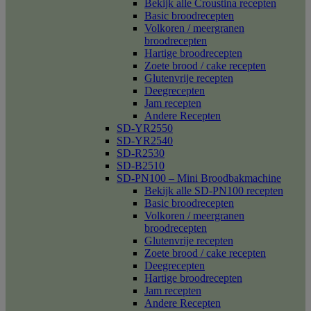
Bekijk alle Croustina recepten
Basic broodrecepten
Volkoren / meergranen
broodrecepten
Hartige broodrecepten
Zoete brood / cake recepten
Glutenvrije recepten
Deegrecepten
Jam recepten
Andere Recepten
SD-YR2550
SD-YR2540
SD-R2530
SD-B2510
SD-PN100 – Mini Broodbakmachine
Bekijk alle SD-PN100 recepten
Basic broodrecepten
Volkoren / meergranen
broodrecepten
Glutenvrije recepten
Zoete brood / cake recepten
Deegrecepten
Hartige broodrecepten
Jam recepten
Andere Recepten