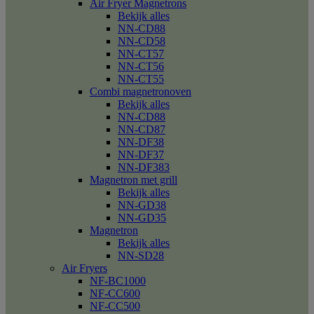
Air Fryer Magnetrons
Bekijk alles
NN-CD88
NN-CD58
NN-CT57
NN-CT56
NN-CT55
Combi magnetronoven
Bekijk alles
NN-CD88
NN-CD87
NN-DF38
NN-DF37
NN-DF383
Magnetron met grill
Bekijk alles
NN-GD38
NN-GD35
Magnetron
Bekijk alles
NN-SD28
Air Fryers
NF-BC1000
NF-CC600
NF-CC500