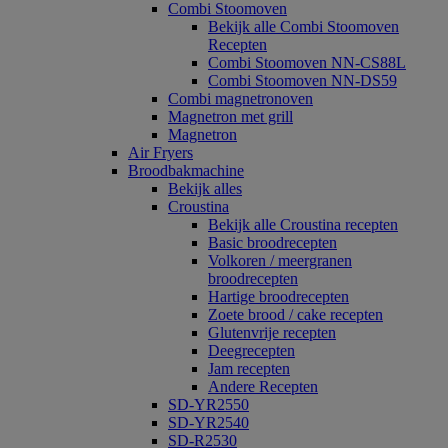
Combi Stoomoven
Bekijk alle Combi Stoomoven
Recepten
Combi Stoomoven NN-CS88L
Combi Stoomoven NN-DS59
Combi magnetronoven
Magnetron met grill
Magnetron
Air Fryers
Broodbakmachine
Bekijk alles
Croustina
Bekijk alle Croustina recepten
Basic broodrecepten
Volkoren / meergranen
broodrecepten
Hartige broodrecepten
Zoete brood / cake recepten
Glutenvrije recepten
Deegrecepten
Jam recepten
Andere Recepten
SD-YR2550
SD-YR2540
SD-R2530