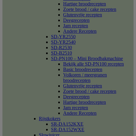
Hartige broodrecepten
Zoete brood / cake recepten
Glutenvrije recepten
Deegrecepten
Jam recepten
Andere Recepten
SD-YR2550
SD-YR2540
SD-R2530
SD-B2510
SD-PN100 – Mini Broodbakmachine
Bekijk alle SD-PN100 recepten
Basic broodrecepten
Volkoren / meergranen
broodrecepten
Glutenvrije recepten
Zoete brood / cake recepten
Deegrecepten
Hartige broodrecepten
Jam recepten
Andere Recepten
Rijstkokers
SR-DA152KXE
SR-DA152WXE
Slowjuicer