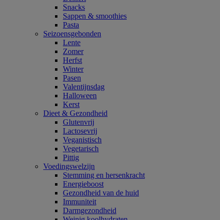
Snacks
Sappen & smoothies
Pasta
Seizoensgebonden
Lente
Zomer
Herfst
Winter
Pasen
Valentijnsdag
Halloween
Kerst
Dieet & Gezondheid
Glutenvrij
Lactosevrij
Veganistisch
Vegetarisch
Pittig
Voedingswelzijn
Stemming en hersenkracht
Energieboost
Gezondheid van de huid
Immuniteit
Darmgezondheid
Weinig koolhydraten