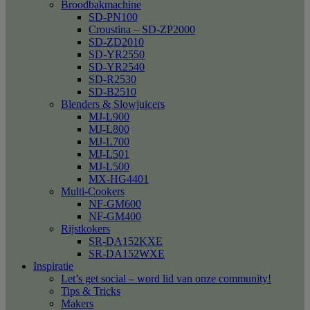
Broodbakmachine
SD-PN100
Croustina – SD-ZP2000
SD-ZD2010
SD-YR2550
SD-YR2540
SD-R2530
SD-B2510
Blenders & Slowjuicers
MJ-L900
MJ-L800
MJ-L700
MJ-L501
MJ-L500
MX-HG4401
Multi-Cookers
NF-GM600
NF-GM400
Rijstkokers
SR-DA152KXE
SR-DA152WXE
Inspiratie
Let’s get social – word lid van onze community!
Tips & Tricks
Makers