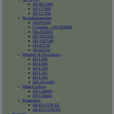
NF-BC1000
NF-CC600
NF-CC500
Broodbakmachine
SD-PN100
Croustina – SD-ZP2000
SD-ZD2010
SD-YR2550
SD-YR2540
SD-R2530
SD-B2510
Blenders & Slowjuicers
MJ-L900
MJ-L800
MJ-L700
MJ-L501
MJ-L500
MX-HG4401
Multi-Cookers
NF-GM600
NF-GM400
Rijstkokers
SR-DA152KXE
SR-DA152WXE