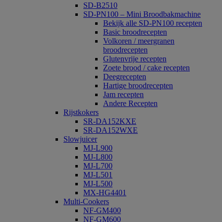
SD-B2510
SD-PN100 – Mini Broodbakmachine
Bekijk alle SD-PN100 recepten
Basic broodrecepten
Volkoren / meergranen
broodrecepten
Glutenvrije recepten
Zoete brood / cake recepten
Deegrecepten
Hartige broodrecepten
Jam recepten
Andere Recepten
Rijstkokers
SR-DA152KXE
SR-DA152WXE
Slowjuicer
MJ-L900
MJ-L800
MJ-L700
MJ-L501
MJ-L500
MX-HG4401
Multi-Cookers
NF-GM400
NF-GM600