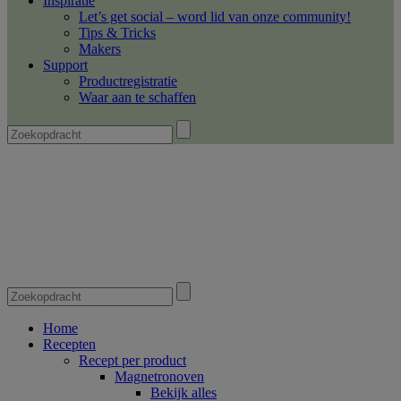
Inspiratie
Let’s get social – word lid van onze community!
Tips & Tricks
Makers
Support
Productregistratie
Waar aan te schaffen
Home
Recepten
Recept per product
Magnetronoven
Bekijk alles