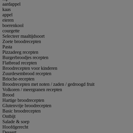
aardappel
kaas
appel
eieren
boerenkool
courgette
Selecteer maaltijdsoort
Zoete broodrecepten
Pasta
Pizzadeeg recepten
Burgerbroodjes recepten
Flatbread recepten
Broodrecepten voor kinderen
Zuurdesembrood recepten
Brioche-recepten
Broodrecepten met noten / zaden / gedroogd fruit
Volkoren / meergranen recepten
Brood
Hartige broodrecepten
Glutenvrije broodrecepten
Basic broodrecepten
Ontbijt
Salade & soep
Hoofdgerecht
Dessert