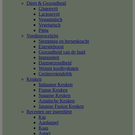
Dieet & Gezondheid
Glutenvrij
Lactosevrij
Veganistisch
Vegetarisch
Pittig
Voedingswelzijn
Stemming en hersenkracht
Energieboost
Gezondheid van de huid
Immuniteit
Darmgezondheid
Weinig koolhydraten
Gezinsvriendelijk
Keuken
Italiaanse Keuken
Franse Keuken
Spaanse Keuken
Aziatische Keuken
Japanse Fusion Keuken
Recepten per ingrediënt
Kip
Aardappel
Kaas
Appel