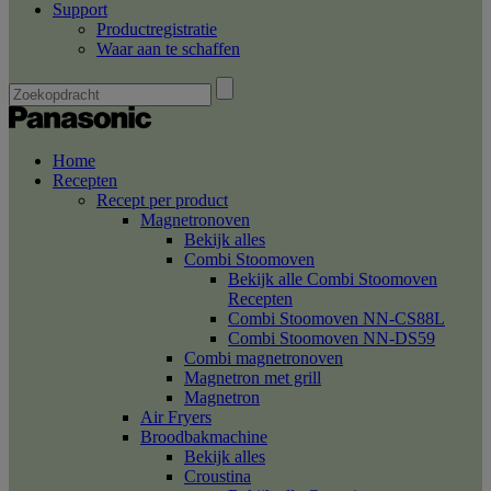
Support
Productregistratie
Waar aan te schaffen
Home
Recepten
Recept per product
Magnetronoven
Bekijk alles
Combi Stoomoven
Bekijk alle Combi Stoomoven
Recepten
Combi Stoomoven NN-CS88L
Combi Stoomoven NN-DS59
Combi magnetronoven
Magnetron met grill
Magnetron
Air Fryers
Broodbakmachine
Bekijk alles
Croustina