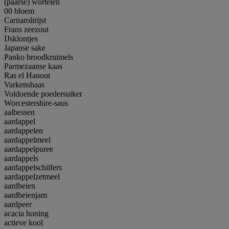
(paarse) wortelen
00 bloem
Carnarolirijst
Frans zeezout
IJsklontjes
Japanse sake
Panko broodkruimels
Parmezaanse kaas
Ras el Hanout
Varkenshaas
Voldoende poedersuiker
Worcestershire-saus
aalbessen
aardappel
aardappelen
aardappelmeel
aardappelpuree
aardappels
aardappelschilfers
aardappelzetmeel
aardbeien
aardbeienjam
aardpeer
acacia honing
actieve kool