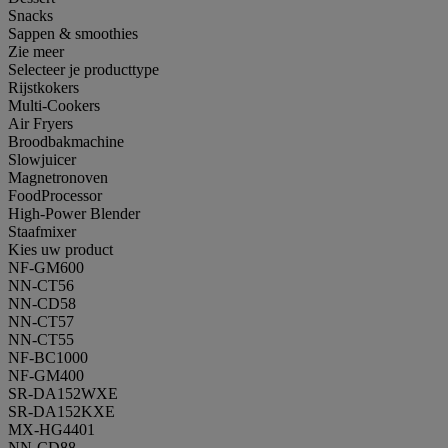
Snacks
Sappen & smoothies
Zie meer
Selecteer je producttype
Rijstkokers
Multi-Cookers
Air Fryers
Broodbakmachine
Slowjuicer
Magnetronoven
FoodProcessor
High-Power Blender
Staafmixer
Kies uw product
NF-GM600
NN-CT56
NN-CD58
NN-CT57
NN-CT55
NF-BC1000
NF-GM400
SR-DA152WXE
SR-DA152KXE
MX-HG4401
NN-CD88