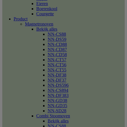
Eieren
Boerenkool
Courgette
Product
Magnetronoven
Bekijk alles
NN-CS88
NN-DS59
NN-CD88
NN-CD87
NN-CD58
NN-CT57
NN-CT56
NN-CT55
NN-DF38
NN-DF37
NN-DS596
NN-CS894
NN-DF383
NN-GD38
NN-GD35
NN-SD28
Combi Stoomoven
Bekijk alles
NN-CS88