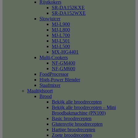
Rijstkokers
SR-DA152KXE
SR-DA152WXE
Slowjuicer
MJ-L900
MJ-L800
MJ-L700
MJ-L501
MJ-L500
MX-HG4401
Multi-Cookers
NF-GM400
NF-GM600
FoodProcessor
High-Power Blender
Staafmixer
Maaltijdsoort
Brood
Bekijk alle broodrecepten
Bekijk alle broodrecepten – Mini
Broodbakmachine (PN100)
Basic broodrecepten
Glutenvrije broodrecepten
Hartige broodrecepten
Zoete broodrecepten