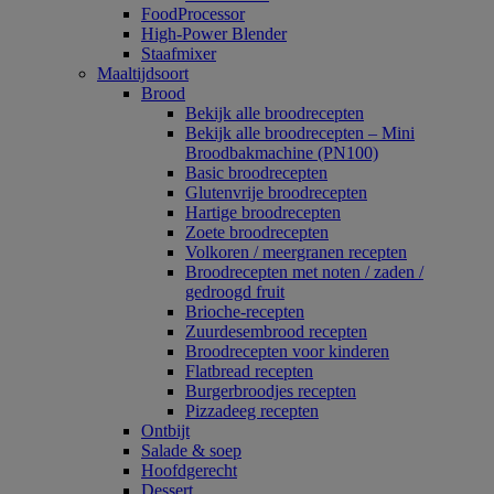
FoodProcessor
High-Power Blender
Staafmixer
Maaltijdsoort
Brood
Bekijk alle broodrecepten
Bekijk alle broodrecepten – Mini
Broodbakmachine (PN100)
Basic broodrecepten
Glutenvrije broodrecepten
Hartige broodrecepten
Zoete broodrecepten
Volkoren / meergranen recepten
Broodrecepten met noten / zaden /
gedroogd fruit
Brioche-recepten
Zuurdesembrood recepten
Broodrecepten voor kinderen
Flatbread recepten
Burgerbroodjes recepten
Pizzadeeg recepten
Ontbijt
Salade & soep
Hoofdgerecht
Dessert