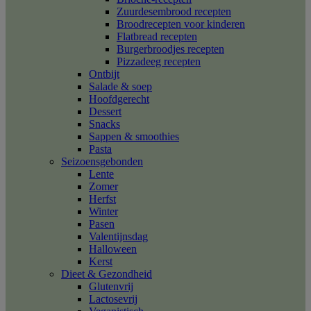
Zuurdesembrood recepten
Broodrecepten voor kinderen
Flatbread recepten
Burgerbroodjes recepten
Pizzadeeg recepten
Ontbijt
Salade & soep
Hoofdgerecht
Dessert
Snacks
Sappen & smoothies
Pasta
Seizoensgebonden
Lente
Zomer
Herfst
Winter
Pasen
Valentijnsdag
Halloween
Kerst
Dieet & Gezondheid
Glutenvrij
Lactosevrij