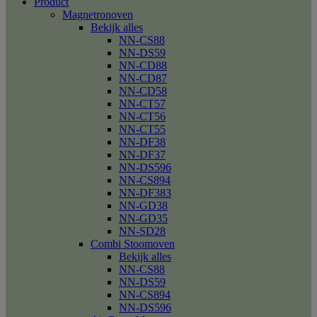
Product
Magnetronoven
Bekijk alles
NN-CS88
NN-DS59
NN-CD88
NN-CD87
NN-CD58
NN-CT57
NN-CT56
NN-CT55
NN-DF38
NN-DF37
NN-DS596
NN-CS894
NN-DF383
NN-GD38
NN-GD35
NN-SD28
Combi Stoomoven
Bekijk alles
NN-CS88
NN-DS59
NN-CS894
NN-DS596