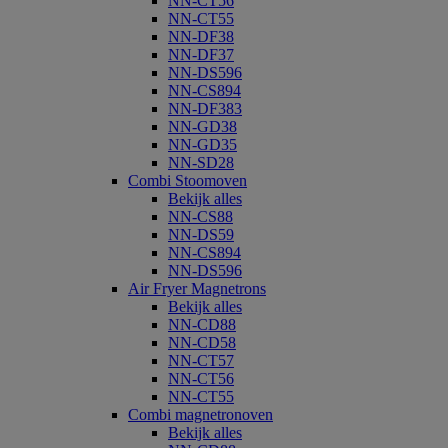
NN-CT56
NN-CT55
NN-DF38
NN-DF37
NN-DS596
NN-CS894
NN-DF383
NN-GD38
NN-GD35
NN-SD28
Combi Stoomoven
Bekijk alles
NN-CS88
NN-DS59
NN-CS894
NN-DS596
Air Fryer Magnetrons
Bekijk alles
NN-CD88
NN-CD58
NN-CT57
NN-CT56
NN-CT55
Combi magnetronoven
Bekijk alles