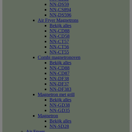
NN-DS59
NN-CS894
NN-DS596
Air Fryer Magnetrons
Bekijk alles
NN-CD88
NN-CD58
NN-CT57
NN-CT56
NN-CT55
Combi magnetronoven
Bekijk alles
NN-CD88
NN-CD87
NN-DF38
NN-DF37
NN-DF383
Magnetron met grill
Bekijk alles
NN-GD38
NN-GD35
Magnetron
Bekijk alles
NN-SD28
Air Fryers