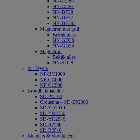
NN-CD88
NN-CD87
NN-DF38
NN-DF37
NN-DF383
Magnetron met grill
Bekijk alles
NN-GD38
NN-GD35
Magnetron
Bekijk alles
NN-SD28
Air Fryers
NF-BC1000
NF-CC600
NF-CC500
Broodbakmachine
SD-PN100
Croustina – SD-ZP2000
SD-ZD2010
SD-YR2550
SD-YR2540
SD-R2530
SD-B2510
Blenders & Slowjuicers