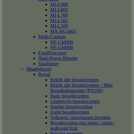
MJ-L900
MJ-L800
MJ-L700
MJ-L501
MJ-L500
MX-HG4401
Multi-Cookers
NF-GM400
NF-GM600
FoodProcessor
High-Power Blender
Staafmixer
Maaltijdsoort
Brood
Bekijk alle broodrecepten
Bekijk alle broodrecepten – Mini
Broodbakmachine (PN100)
Basic broodrecepten
Glutenvrije broodrecepten
Hartige broodrecepten
Zoete broodrecepten
Volkoren / meergranen recepten
Broodrecepten met noten / zaden /
gedroogd fruit
Brioche-recepten