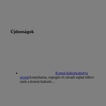
Újdonságok
Koreai kukoricakutya
recept
Aranybarna, ropogós és olvadt sajttal töltve:
ezek a koreai kukoric...