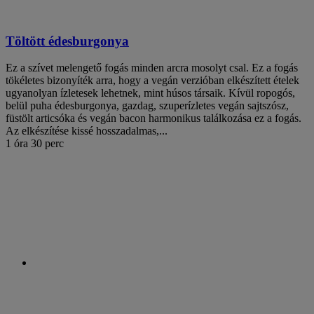
Töltött édesburgonya
Ez a szívet melengető fogás minden arcra mosolyt csal. Ez a fogás
tökéletes bizonyíték arra, hogy a vegán verzióban elkészített ételek
ugyanolyan ízletesek lehetnek, mint húsos társaik. Kívül ropogós,
belül puha édesburgonya, gazdag, szuperízletes vegán sajtszósz,
füstölt articsóka és vegán bacon harmonikus találkozása ez a fogás.
Az elkészítése kissé hosszadalmas,...
1 óra 30 perc