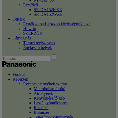
NF-GM400
Rizsfőző
SR-DA152KXE
SR-DA152WXE
Ötletek
Extrák – csatlakozzon közösségünkhöz!
How-to
SZERZŐK
Támogatás
Termékregisztráció
Értékesítő helyek
Főoldal
Receptek
Receptek termékek szerint
Mikrohullámú sütő
Air Fryerek
Kenyérkészítő gép
Lassú gyümölcsprés
Rizsfőző
Botmixer
Teljesítmény-turmixgép