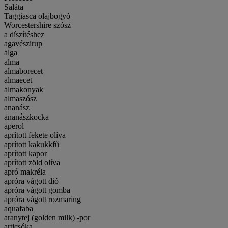
Saláta
Taggiasca olajbogyó
Worcestershire szósz
a díszítéshez
agavészirup
alga
alma
almaborecet
almaecet
almakonyak
almaszósz
ananász
ananászkocka
aperol
aprított fekete olíva
aprított kakukkfű
aprított kapor
aprított zöld olíva
apró makréla
apróra vágott dió
apróra vágott gomba
apróra vágott rozmaring
aquafaba
aranytej (golden milk) -por
articsóka