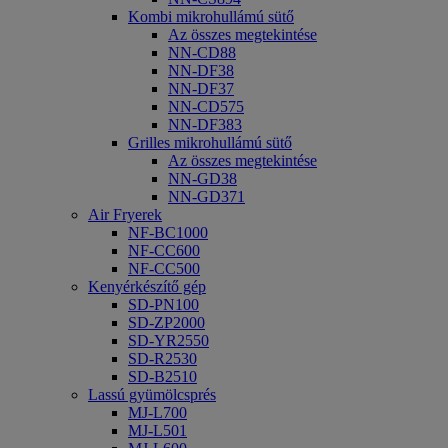
Kombi mikrohullámú sütő
Az összes megtekintése
NN-CD88
NN-DF38
NN-DF37
NN-CD575
NN-DF383
Grilles mikrohullámú sütő
Az összes megtekintése
NN-GD38
NN-GD371
Air Fryerek
NF-BC1000
NF-CC600
NF-CC500
Kenyérkészítő gép
SD-PN100
SD-ZP2000
SD-YR2550
SD-R2530
SD-B2510
Lassú gyümölcsprés
MJ-L700
MJ-L501