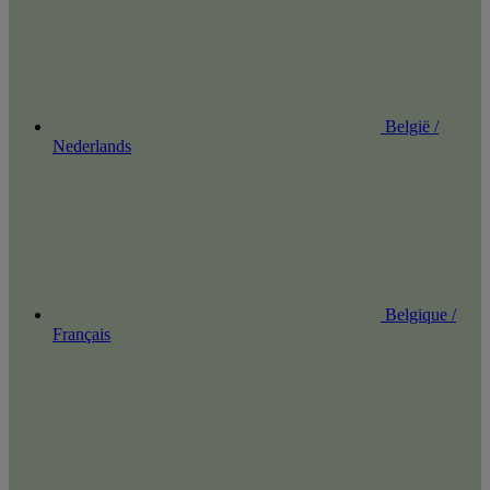
België /
Nederlands
Belgique /
Français