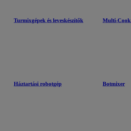
Turmixgépek és leveskészítők
Multi-Cook
Háztartási robotgép
Botmixer