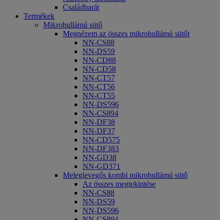
Családbarát
Termékek
Mikrohullámú sütő
Megnézem az összes mikrohullámú sütőt
NN-CS88
NN-DS59
NN-CD88
NN-CD58
NN-CT57
NN-CT56
NN-CT55
NN-DS596
NN-CS894
NN-DF38
NN-DF37
NN-CD575
NN-DF383
NN-GD38
NN-GD371
Meleglevegős kombi mikrohullámú sütő
Az összes megtekintése
NN-CS88
NN-DS59
NN-DS596
NN-CS894