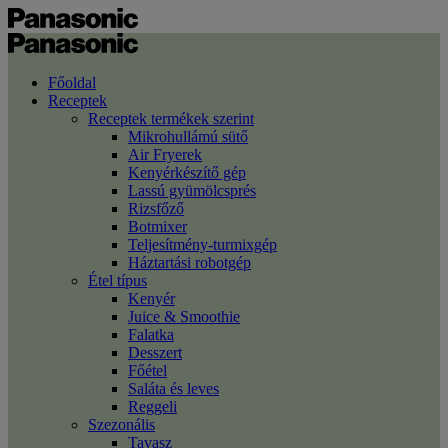
Főoldal
Receptek
Receptek termékek szerint
Mikrohullámú sütő
Air Fryerek
Kenyérkészítő gép
Lassú gyümölcsprés
Rizsfőző
Botmixer
Teljesítmény-turmixgép
Háztartási robotgép
Étel típus
Kenyér
Juice & Smoothie
Falatka
Desszert
Főétel
Saláta és leves
Reggeli
Szezonális
Tavasz