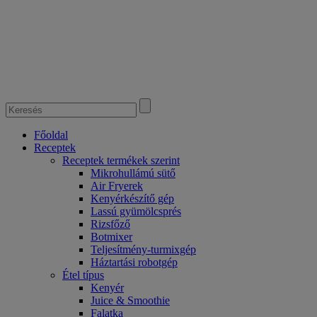
Főoldal
Receptek
Receptek termékek szerint
Mikrohullámú sütő
Air Fryerek
Kenyérkészítő gép
Lassú gyümölcsprés
Rizsfőző
Botmixer
Teljesítmény-turmixgép
Háztartási robotgép
Étel típus
Kenyér
Juice & Smoothie
Falatka