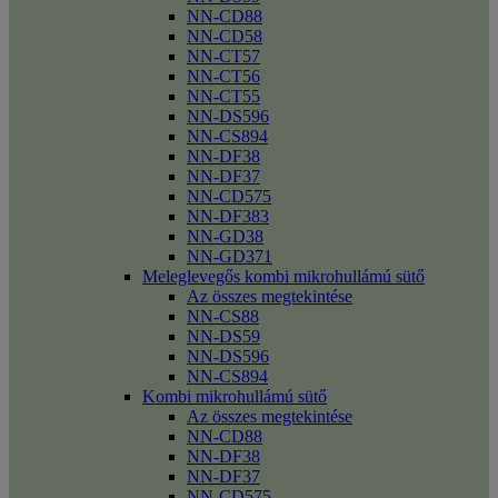
NN-CD88
NN-CD58
NN-CT57
NN-CT56
NN-CT55
NN-DS596
NN-CS894
NN-DF38
NN-DF37
NN-CD575
NN-DF383
NN-GD38
NN-GD371
Meleglevegős kombi mikrohullámú sütő
Az összes megtekintése
NN-CS88
NN-DS59
NN-DS596
NN-CS894
Kombi mikrohullámú sütő
Az összes megtekintése
NN-CD88
NN-DF38
NN-DF37
NN-CD575