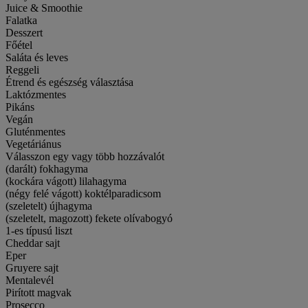
Juice & Smoothie
Falatka
Desszert
Főétel
Saláta és leves
Reggeli
Étrend és egészség választása
Laktózmentes
Pikáns
Vegán
Gluténmentes
Vegetáriánus
Válasszon egy vagy több hozzávalót
(darált) fokhagyma
(kockára vágott) lilahagyma
(négy felé vágott) koktélparadicsom
(szeletelt) újhagyma
(szeletelt, magozott) fekete olívabogyó
1-es típusú liszt
Cheddar sajt
Eper
Gruyere sajt
Mentalevél
Pirított magvak
Prosecco