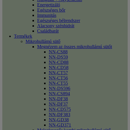
Energetizáló
Egészséges bőr
Immunitás
Egészséges bélrendszer
Alacsony szénhidrát
Családbarát
Termékek
Mikrohullámú sütő
Megnézem az összes mikrohullámú sütőt
NN-CS88
NN-DS59
NN-CD88
NN-CD58
NN-CT57
NN-CT56
NN-CT55
NN-DS596
NN-CS894
NN-DF38
NN-DF37
NN-CD575
NN-DF383
NN-GD38
NN-GD371