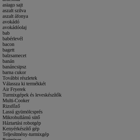
asiago sajt
aszalt szilva
aszalt áfonya
avokádó
avokádóolaj
bab
babérlevél
bacon
bagett
balzsamecet
banán
banáncsipsz
barna cukor
További részletek
Válassza ki termékkét
Air Fryerek
Turmixgépek és leveskészítők
Multi-Cooker
Rizsfőző
Lassú gyümölcsprés
Mikrohullámú sütő
Háztartási robotgép
Kenyérkészítő gép
Teljesítmény-turmixgép
Botmixer