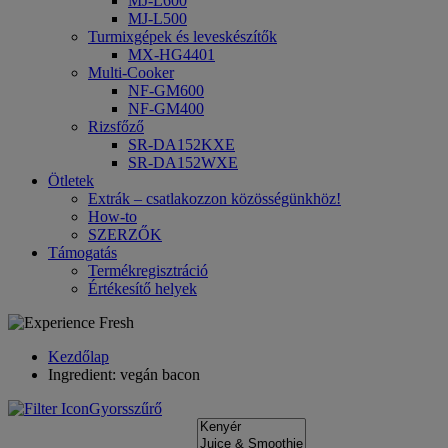
MJ-L600
MJ-L500
Turmixgépek és leveskészítők
MX-HG4401
Multi-Cooker
NF-GM600
NF-GM400
Rizsfőző
SR-DA152KXE
SR-DA152WXE
Ötletek
Extrák – csatlakozzon közösségünkhöz!
How-to
SZERZŐK
Támogatás
Termékregisztráció
Értékesítő helyek
Kezdőlap
Ingredient: vegán bacon
Gyorsszűrő