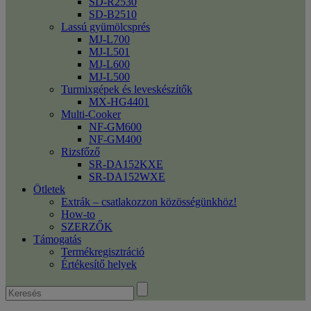
SD-R2530
SD-B2510
Lassú gyümölcsprés
MJ-L700
MJ-L501
MJ-L600
MJ-L500
Turmixgépek és leveskészítők
MX-HG4401
Multi-Cooker
NF-GM600
NF-GM400
Rizsfőző
SR-DA152KXE
SR-DA152WXE
Ötletek
Extrák – csatlakozzon közösségünkhöz!
How-to
SZERZŐK
Támogatás
Termékregisztráció
Értékesítő helyek