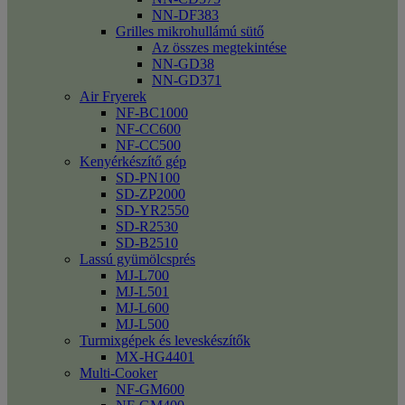
NN-DF383
Grilles mikrohullámú sütő
Az összes megtekintése
NN-GD38
NN-GD371
Air Fryerek
NF-BC1000
NF-CC600
NF-CC500
Kenyérkészítő gép
SD-PN100
SD-ZP2000
SD-YR2550
SD-R2530
SD-B2510
Lassú gyümölcsprés
MJ-L700
MJ-L501
MJ-L600
MJ-L500
Turmixgépek és leveskészítők
MX-HG4401
Multi-Cooker
NF-GM600