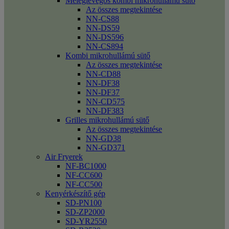
Meleglevegős kombi mikrohullámú sütő
Az összes megtekintése
NN-CS88
NN-DS59
NN-DS596
NN-CS894
Kombi mikrohullámú sütő
Az összes megtekintése
NN-CD88
NN-DF38
NN-DF37
NN-CD575
NN-DF383
Grilles mikrohullámú sütő
Az összes megtekintése
NN-GD38
NN-GD371
Air Fryerek
NF-BC1000
NF-CC600
NF-CC500
Kenyérkészítő gép
SD-PN100
SD-ZP2000
SD-YR2550