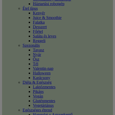
Háztartási robotgép
Étel típus
Kenyér
Juice & Smoothie
Falatka
Desszert
Főétel
Saláta és leves
Reggeli
Szezonális
Tavasz
Nyár
Ősz
Tél
Valentin-nap
Halloween
Karácsony
Diéta & Egészség
Laktózmentes
Pikáns
Vegán
Gluténmentes
Vegetáriánus
Egészséges étrend
Hangulat + Agyserkentő