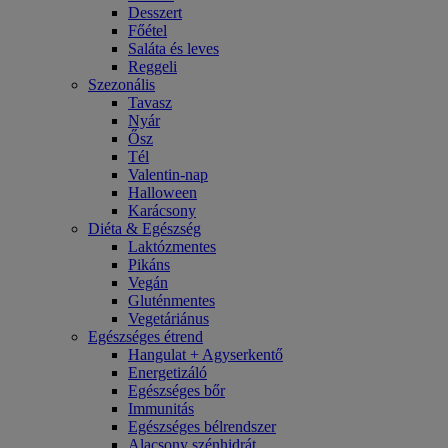
Desszert
Főétel
Saláta és leves
Reggeli
Szezonális
Tavasz
Nyár
Ősz
Tél
Valentin-nap
Halloween
Karácsony
Diéta & Egészség
Laktózmentes
Pikáns
Vegán
Gluténmentes
Vegetáriánus
Egészséges étrend
Hangulat + Agyserkentő
Energetizáló
Egészséges bőr
Immunitás
Egészséges bélrendszer
Alacsony szénhidrát