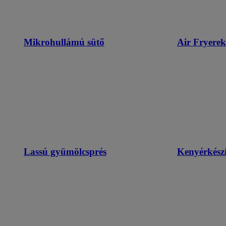
Mikrohullámú sütő
Air Fryerek
Lassú gyümölcsprés
Kenyérkészí