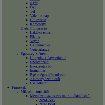
Nyár
Ősz
Tél
Valentin-nap
Halloween
Karácsony
Diéta & Egészség
Laktózmentes
Pikáns
Vegán
Gluténmentes
Vegetáriánus
Egészséges étrend
Hangulat + Agyserkentő
Energetizáló
Egészséges bőr
Immunitás
Egészséges bélrendszer
Alacsony szénhidrát
Családbarát
Termékek
Mikrohullámú sütő
Megnézem az összes mikrohullámú sütőt
NN-CS88
NN-DS59