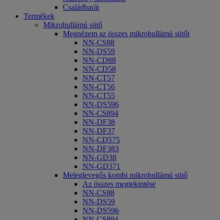
Családbarát
Termékek
Mikrohullámú sütő
Megnézem az összes mikrohullámú sütőt
NN-CS88
NN-DS59
NN-CD88
NN-CD58
NN-CT57
NN-CT56
NN-CT55
NN-DS596
NN-CS894
NN-DF38
NN-DF37
NN-CD575
NN-DF383
NN-GD38
NN-GD371
Meleglevegős kombi mikrohullámú sütő
Az összes megtekintése
NN-CS88
NN-DS59
NN-DS596
NN-CS894