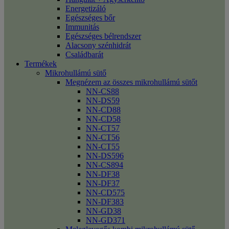
Energetizáló
Egészséges bőr
Immunitás
Egészséges bélrendszer
Alacsony szénhidrát
Családbarát
Termékek
Mikrohullámú sütő
Megnézem az összes mikrohullámú sütőt
NN-CS88
NN-DS59
NN-CD88
NN-CD58
NN-CT57
NN-CT56
NN-CT55
NN-DS596
NN-CS894
NN-DF38
NN-DF37
NN-CD575
NN-DF383
NN-GD38
NN-GD371