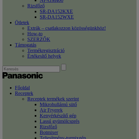
NF-GM400
Rizsfőző
SR-DA152KXE
SR-DA152WXE
Ötletek
Extrák – csatlakozzon közösségünkhöz!
How-to
SZERZŐK
Támogatás
Termékregisztráció
Értékesítő helyek
Főoldal
Receptek
Receptek termékek szerint
Mikrohullámú sütő
Air Fryerek
Kenyérkészítő gép
Lassú gyümölcsprés
Rizsfőző
Botmixer
Teljesítmény-turmixgép