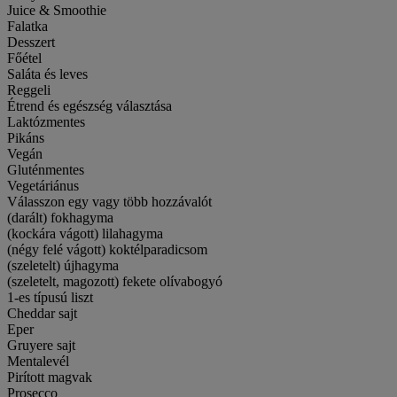
Juice & Smoothie
Falatka
Desszert
Főétel
Saláta és leves
Reggeli
Étrend és egészség választása
Laktózmentes
Pikáns
Vegán
Gluténmentes
Vegetáriánus
Válasszon egy vagy több hozzávalót
(darált) fokhagyma
(kockára vágott) lilahagyma
(négy felé vágott) koktélparadicsom
(szeletelt) újhagyma
(szeletelt, magozott) fekete olívabogyó
1-es típusú liszt
Cheddar sajt
Eper
Gruyere sajt
Mentalevél
Pirított magvak
Prosecco