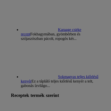
Karaage csirke
recept
Fokhagymában, gyömbérben és
szójaszószban pácolt, ropogós kér...
Sokmagvas teljes kiőrlésű
kenyér
Ez a tápláló teljes kiőrlésű kenyér a telt,
gabonás ízvilágo...
Receptek termék szerint