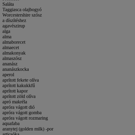
Saláta
Taggiasca olajbogyó
Worcestershire szósz
a díszítéshez
agavészirup
alga
alma
almaborecet
almaecet
almakonyak
almaszósz
ananász
ananászkocka
aperol
aprított fekete olíva
aprított kakukkfű
aprított kapor
aprított zöld olíva
apró makréla
apróra vágott dió
apróra vágott gomba
apróra vágott rozmaring
aquafaba
aranytej (golden milk) -por
articsóka