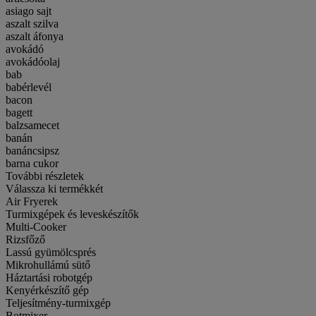
asiago sajt
aszalt szilva
aszalt áfonya
avokádó
avokádóolaj
bab
babérlevél
bacon
bagett
balzsamecet
banán
banáncsipsz
barna cukor
További részletek
Válassza ki termékkét
Air Fryerek
Turmixgépek és leveskészítők
Multi-Cooker
Rizsfőző
Lassú gyümölcsprés
Mikrohullámú sütő
Háztartási robotgép
Kenyérkészítő gép
Teljesítmény-turmixgép
Botmixer