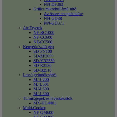
NN-DF383
Grilles mikrohullámú sütő
Az összes megtekintése
NN-GD38
NN-GD371
Air Fryerek
NF-BC1000
NF-CC600
NF-CC500
Kenyérkészítő gép
SD-PN100
SD-ZP2000
SD-YR2550
SD-R2530
SD-B2510
Lassú gyümölcsprés
MJ-L700
MJ-L501
MJ-L600
MJ-L500
Turmixgépek és leveskészítők
MX-HG4401
Multi-Cooker
NF-GM600