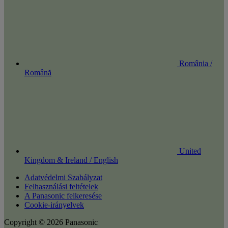
România /
Română
United
Kingdom & Ireland / English
Adatvédelmi Szabályzat
Felhasználási feltételek
A Panasonic felkeresése
Cookie-irányelvek
Copyright © 2026 Panasonic