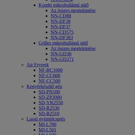
Kombi mikrohullámú sütő
Az összes megtekintése
NN-CD88
NN-DF38
NN-DF37
NN-CD575
NN-DF383
Grilles mikrohullámú sütő
Az összes megtekintése
NN-GD38
NN-GD371
Air Fryerek
NF-BC1000
NF-CC600
NF-CC500
Kenyérkészítő gép
SD-PN100
SD-ZP2000
SD-YR2550
SD-R2530
SD-B2510
Lassú gyümölcsprés
MJ-L700
MJ-L501