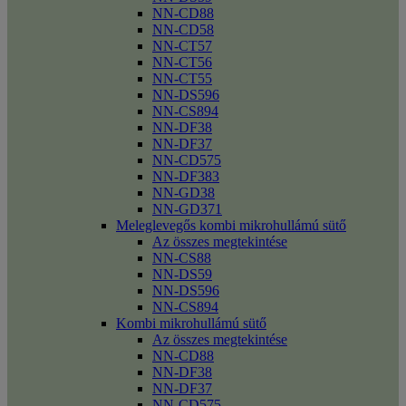
NN-CD88
NN-CD58
NN-CT57
NN-CT56
NN-CT55
NN-DS596
NN-CS894
NN-DF38
NN-DF37
NN-CD575
NN-DF383
NN-GD38
NN-GD371
Meleglevegős kombi mikrohullámú sütő
Az összes megtekintése
NN-CS88
NN-DS59
NN-DS596
NN-CS894
Kombi mikrohullámú sütő
Az összes megtekintése
NN-CD88
NN-DF38
NN-DF37
NN-CD575