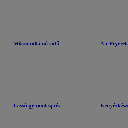
Mikrohullámú sütő
Air Fryerek
Lassú gyümölcsprés
Kenyérkészí