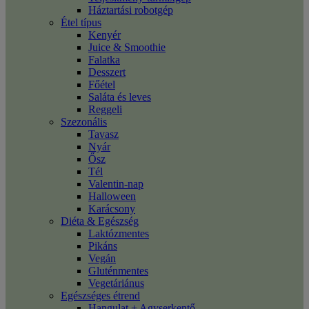
Háztartási robotgép
Étel típus
Kenyér
Juice & Smoothie
Falatka
Desszert
Főétel
Saláta és leves
Reggeli
Szezonális
Tavasz
Nyár
Ősz
Tél
Valentin-nap
Halloween
Karácsony
Diéta & Egészség
Laktózmentes
Pikáns
Vegán
Gluténmentes
Vegetáriánus
Egészséges étrend
Hangulat + Agyserkentő