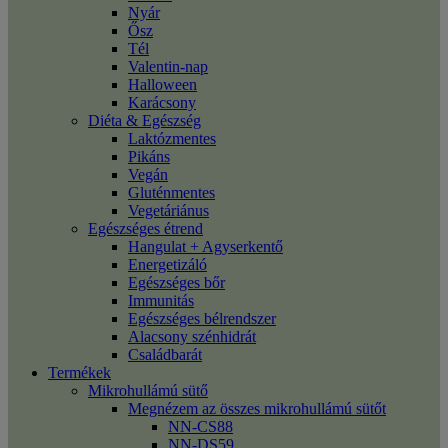
Nyár
Ősz
Tél
Valentin-nap
Halloween
Karácsony
Diéta & Egészség
Laktózmentes
Pikáns
Vegán
Gluténmentes
Vegetáriánus
Egészséges étrend
Hangulat + Agyserkentő
Energetizáló
Egészséges bőr
Immunitás
Egészséges bélrendszer
Alacsony szénhidrát
Családbarát
Termékek
Mikrohullámú sütő
Megnézem az összes mikrohullámú sütőt
NN-CS88
NN-DS59