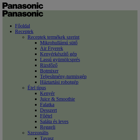
Főoldal
Receptek
Receptek termékek szerint
Mikrohullámú sütő
Air Fryerek
Kenyérkészítő gép
Lassú gyümölcsprés
Rizsfőző
Botmixer
Teljesítmény-turmixgép
Háztartási robotgép
Étel típus
Kenyér
Juice & Smoothie
Falatka
Desszert
Főétel
Saláta és leves
Reggeli
Szezonális
Tavasz