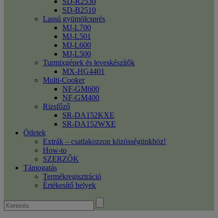
SD-R2530
SD-B2510
Lassú gyümölcsprés
MJ-L700
MJ-L501
MJ-L600
MJ-L500
Turmixgépek és leveskészítők
MX-HG4401
Multi-Cooker
NF-GM600
NF-GM400
Rizsfőző
SR-DA152KXE
SR-DA152WXE
Ötletek
Extrák – csatlakozzon közösségünkhöz!
How-to
SZERZŐK
Támogatás
Termékregisztráció
Értékesítő helyek