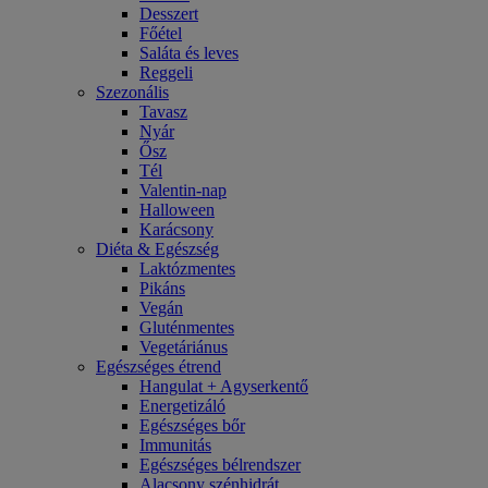
Desszert
Főétel
Saláta és leves
Reggeli
Szezonális
Tavasz
Nyár
Ősz
Tél
Valentin-nap
Halloween
Karácsony
Diéta & Egészség
Laktózmentes
Pikáns
Vegán
Gluténmentes
Vegetáriánus
Egészséges étrend
Hangulat + Agyserkentő
Energetizáló
Egészséges bőr
Immunitás
Egészséges bélrendszer
Alacsony szénhidrát