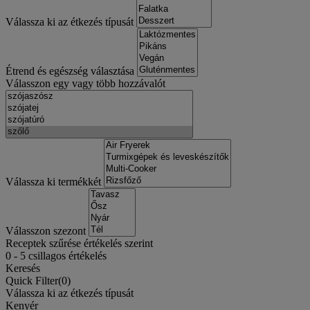
Válassza ki az étkezés típusát
Étrend és egészség választása
Válasszon egy vagy több hozzávalót
Válassza ki termékkét
Válasszon szezont
Receptek szűrése értékelés szerint
0
-
5
csillagos értékelés
Keresés
Quick Filter(
0
)
Válassza ki az étkezés típusát
Kenyér