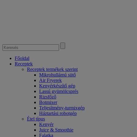
Főoldal
Receptek
Receptek termékek szerint
Mikrohullámú sütő
Air Fryerek
Kenyérkészítő gép
Lassú gyümölcsprés
Rizsfőző
Botmixer
Teljesítmény-turmixgép
Háztartási robotgép
Étel típus
Kenyér
Juice & Smoothie
Falatka