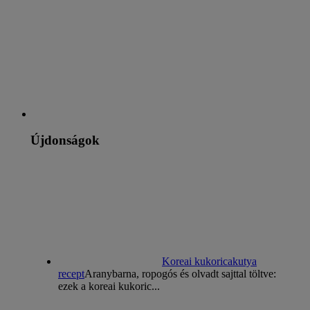
Újdonságok
Koreai kukoricakutya
recept
Aranybarna, ropogós és olvadt sajttal töltve:
ezek a koreai kukoric...