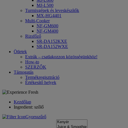
MJ-L600
MJ-L500
Turmixgépek és leveskészítők
MX-HG4401
Multi-Cooker
NF-GM600
NF-GM400
Rizsfőző
SR-DA152KXE
SR-DA152WXE
Ötletek
Extrák – csatlakozzon közösségünkhöz!
How-to
SZERZŐK
Támogatás
Termékregisztráció
Értékesítő helyek
Kezdőlap
Ingredient: szőlő
Gyorsszűrő