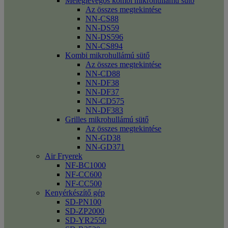
Meleglevegős kombi mikrohullámú sütő
Az összes megtekintése
NN-CS88
NN-DS59
NN-DS596
NN-CS894
Kombi mikrohullámú sütő
Az összes megtekintése
NN-CD88
NN-DF38
NN-DF37
NN-CD575
NN-DF383
Grilles mikrohullámú sütő
Az összes megtekintése
NN-GD38
NN-GD371
Air Fryerek
NF-BC1000
NF-CC600
NF-CC500
Kenyérkészítő gép
SD-PN100
SD-ZP2000
SD-YR2550