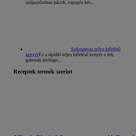
szójaszószban pácolt, ropogós kér...
Sokmagvas teljes kiőrlésű
kenyér
Ez a tápláló teljes kiőrlésű kenyér a telt,
gabonás ízvilágo...
Receptek termék szerint