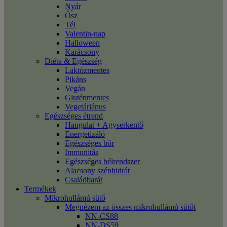
Nyár
Ősz
Tél
Valentin-nap
Halloween
Karácsony
Diéta & Egészség
Laktózmentes
Pikáns
Vegán
Gluténmentes
Vegetáriánus
Egészséges étrend
Hangulat + Agyserkentő
Energetizáló
Egészséges bőr
Immunitás
Egészséges bélrendszer
Alacsony szénhidrát
Családbarát
Termékek
Mikrohullámú sütő
Megnézem az összes mikrohullámú sütőt
NN-CS88
NN-DS59