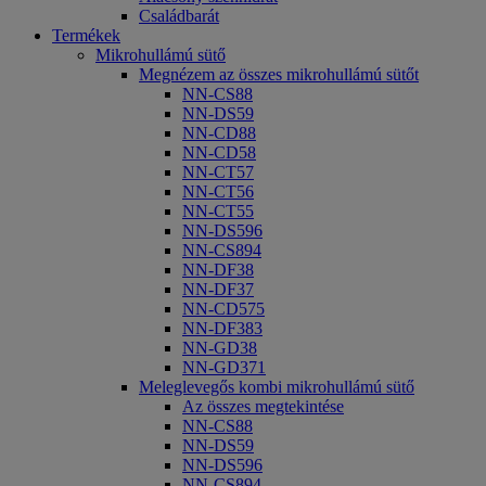
Családbarát
Termékek
Mikrohullámú sütő
Megnézem az összes mikrohullámú sütőt
NN-CS88
NN-DS59
NN-CD88
NN-CD58
NN-CT57
NN-CT56
NN-CT55
NN-DS596
NN-CS894
NN-DF38
NN-DF37
NN-CD575
NN-DF383
NN-GD38
NN-GD371
Meleglevegős kombi mikrohullámú sütő
Az összes megtekintése
NN-CS88
NN-DS59
NN-DS596
NN-CS894