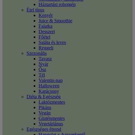
Háztartási robotgép
Étel típus
Kenyér
Juice & Smoothie
Falatka
Desszert
Főétel
Saláta és leves
Reggeli
Szezonális
Tavasz
Nyár
Ősz
Tél
Valentin-nap
Halloween
Karácsony
Diéta & Egészség
Laktózmentes
Pikáns
Vegán
Gluténmentes
Vegetáriánus
Egészséges étrend
Hangulat + Agyserkentő