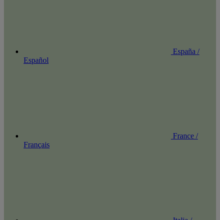
España /
Español
France /
Français