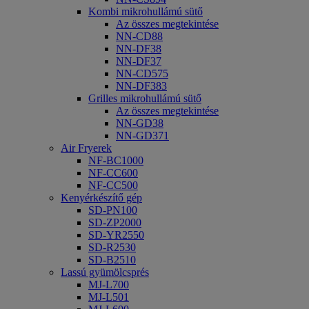
Kombi mikrohullámú sütő
Az összes megtekintése
NN-CD88
NN-DF38
NN-DF37
NN-CD575
NN-DF383
Grilles mikrohullámú sütő
Az összes megtekintése
NN-GD38
NN-GD371
Air Fryerek
NF-BC1000
NF-CC600
NF-CC500
Kenyérkészítő gép
SD-PN100
SD-ZP2000
SD-YR2550
SD-R2530
SD-B2510
Lassú gyümölcsprés
MJ-L700
MJ-L501