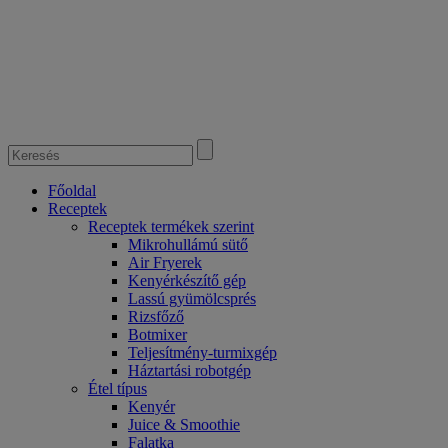
Főoldal
Receptek
Receptek termékek szerint
Mikrohullámú sütő
Air Fryerek
Kenyérkészítő gép
Lassú gyümölcsprés
Rizsfőző
Botmixer
Teljesítmény-turmixgép
Háztartási robotgép
Étel típus
Kenyér
Juice & Smoothie
Falatka