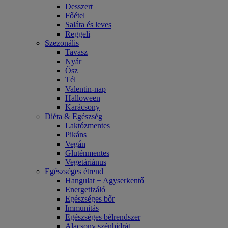
Desszert
Főétel
Saláta és leves
Reggeli
Szezonális
Tavasz
Nyár
Ősz
Tél
Valentin-nap
Halloween
Karácsony
Diéta & Egészség
Laktózmentes
Pikáns
Vegán
Gluténmentes
Vegetáriánus
Egészséges étrend
Hangulat + Agyserkentő
Energetizáló
Egészséges bőr
Immunitás
Egészséges bélrendszer
Alacsony szénhidrát