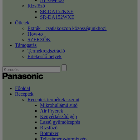
NF-GM400
Rizsfőző
SR-DA152KXE
SR-DA152WXE
Ötletek
Extrák – csatlakozzon közösségünkhöz!
How-to
SZERZŐK
Támogatás
Termékregisztráció
Értékesítő helyek
Főoldal
Receptek
Receptek termékek szerint
Mikrohullámú sütő
Air Fryerek
Kenyérkészítő gép
Lassú gyümölcsprés
Rizsfőző
Botmixer
Teljesítmény-turmixgép