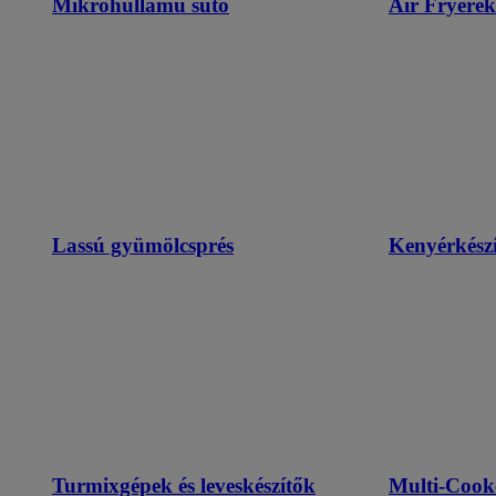
Mikrohullámú sütő
Air Fryerek
Lassú gyümölcsprés
Kenyérkészí
Turmixgépek és leveskészítők
Multi-Cook