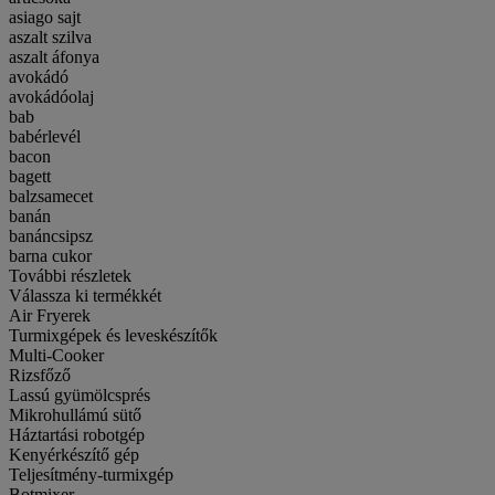
asiago sajt
aszalt szilva
aszalt áfonya
avokádó
avokádóolaj
bab
babérlevél
bacon
bagett
balzsamecet
banán
banáncsipsz
barna cukor
További részletek
Válassza ki termékkét
Air Fryerek
Turmixgépek és leveskészítők
Multi-Cooker
Rizsfőző
Lassú gyümölcsprés
Mikrohullámú sütő
Háztartási robotgép
Kenyérkészítő gép
Teljesítmény-turmixgép
Botmixer