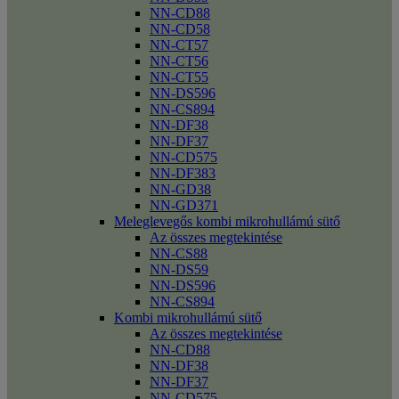
NN-CD88
NN-CD58
NN-CT57
NN-CT56
NN-CT55
NN-DS596
NN-CS894
NN-DF38
NN-DF37
NN-CD575
NN-DF383
NN-GD38
NN-GD371
Meleglevegős kombi mikrohullámú sütő
Az összes megtekintése
NN-CS88
NN-DS59
NN-DS596
NN-CS894
Kombi mikrohullámú sütő
Az összes megtekintése
NN-CD88
NN-DF38
NN-DF37
NN-CD575