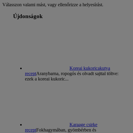
Válasszon valami mást, vagy ellenőrizze a helyesírást.
Újdonságok
Koreai kukoricakutya
recept
Aranybarna, ropogós és olvadt sajttal töltve:
ezek a koreai kukoric...
Karaage csirke
recept
Fokhagymában, gyömbérben és