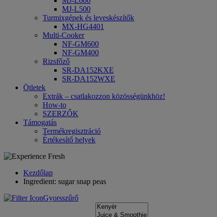
MJ-L600
MJ-L500
Turmixgépek és leveskészítők
MX-HG4401
Multi-Cooker
NF-GM600
NF-GM400
Rizsfőző
SR-DA152KXE
SR-DA152WXE
Ötletek
Extrák – csatlakozzon közösségünkhöz!
How-to
SZERZŐK
Támogatás
Termékregisztráció
Értékesítő helyek
Kezdőlap
Ingredient: sugar snap peas
Gyorsszűrő