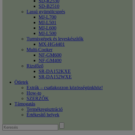
SD-R2530
SD-B2510
Lassú gyümölcsprés
MJ-L700
MJ-L501
MJ-L600
MJ-L500
Turmixgépek és leveskészítők
MX-HG4401
Multi-Cooker
NF-GM600
NF-GM400
Rizsfőző
SR-DA152KXE
SR-DA152WXE
Ötletek
Extrák – csatlakozzon közösségünkhöz!
How-to
SZERZŐK
Támogatás
Termékregisztráció
Értékesítő helyek