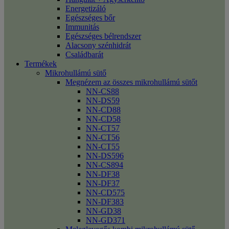
Energetizáló
Egészséges bőr
Immunitás
Egészséges bélrendszer
Alacsony szénhidrát
Családbarát
Termékek
Mikrohullámú sütő
Megnézem az összes mikrohullámú sütőt
NN-CS88
NN-DS59
NN-CD88
NN-CD58
NN-CT57
NN-CT56
NN-CT55
NN-DS596
NN-CS894
NN-DF38
NN-DF37
NN-CD575
NN-DF383
NN-GD38
NN-GD371