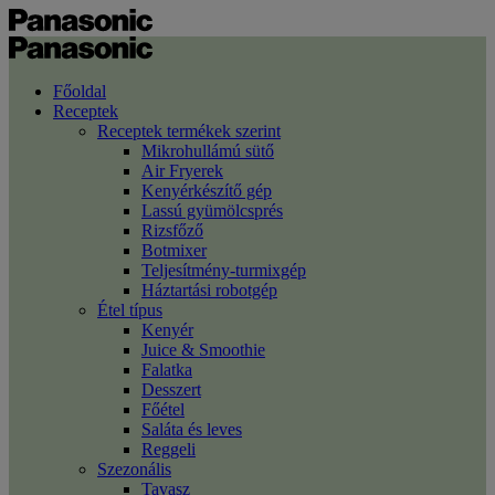
Főoldal
Receptek
Receptek termékek szerint
Mikrohullámú sütő
Air Fryerek
Kenyérkészítő gép
Lassú gyümölcsprés
Rizsfőző
Botmixer
Teljesítmény-turmixgép
Háztartási robotgép
Étel típus
Kenyér
Juice & Smoothie
Falatka
Desszert
Főétel
Saláta és leves
Reggeli
Szezonális
Tavasz