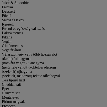
Juice & Smoothie
Falatka
Desszert
Főétel
Saláta és leves
Reggeli
Étrend és egészség választása
Laktózmentes
Pikáns
Vegán
Gluténmentes
Vegetáriánus
Válasszon egy vagy több hozzávalót
(darált) fokhagyma
(kockára vágott) lilahagyma
(négy felé vágott) koktélparadicsom
(szeletelt) újhagyma
(szeletelt, magozott) fekete olívabogyó
1-es típusú liszt
Cheddar sajt
Eper
Gruyere sajt
Mentalevél
Pirított magvak
Prosecco