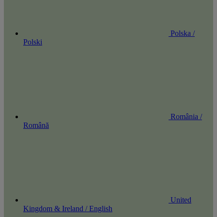
Polska /
Polski
România /
Română
United
Kingdom & Ireland / English