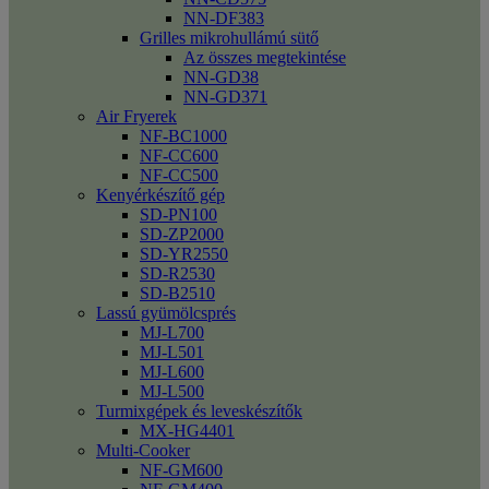
NN-DF383
Grilles mikrohullámú sütő
Az összes megtekintése
NN-GD38
NN-GD371
Air Fryerek
NF-BC1000
NF-CC600
NF-CC500
Kenyérkészítő gép
SD-PN100
SD-ZP2000
SD-YR2550
SD-R2530
SD-B2510
Lassú gyümölcsprés
MJ-L700
MJ-L501
MJ-L600
MJ-L500
Turmixgépek és leveskészítők
MX-HG4401
Multi-Cooker
NF-GM600