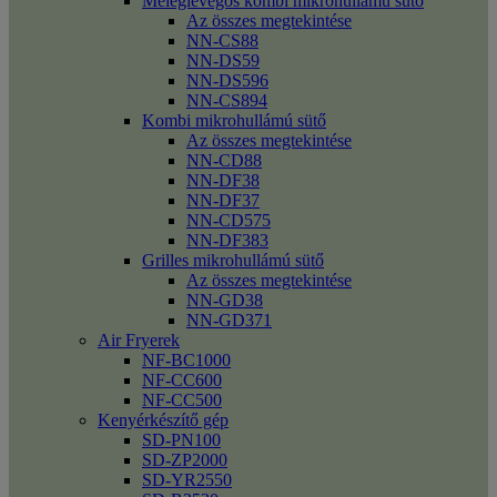
Meleglevegős kombi mikrohullámú sütő
Az összes megtekintése
NN-CS88
NN-DS59
NN-DS596
NN-CS894
Kombi mikrohullámú sütő
Az összes megtekintése
NN-CD88
NN-DF38
NN-DF37
NN-CD575
NN-DF383
Grilles mikrohullámú sütő
Az összes megtekintése
NN-GD38
NN-GD371
Air Fryerek
NF-BC1000
NF-CC600
NF-CC500
Kenyérkészítő gép
SD-PN100
SD-ZP2000
SD-YR2550