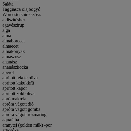
Saláta
Taggiasca olajbogyó
Worcestershire szósz
a díszítéshez
agavészirup
alga
alma
almaborecet
almaecet
almakonyak
almaszósz
ananász
ananászkocka
aperol
aprított fekete olíva
aprított kakukkfű
aprított kapor
aprított zöld olíva
apró makréla
apróra vágott dió
apróra vágott gomba
apróra vágott rozmaring
aquafaba
aranytej (golden milk) -por
articsóka