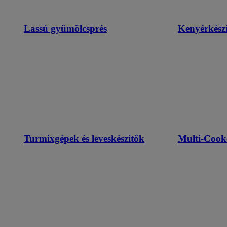
Lassú gyümölcsprés
Kenyérkészí
Turmixgépek és leveskészítők
Multi-Cook