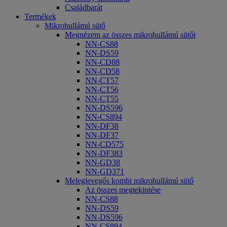
Családbarát
Termékek
Mikrohullámú sütő
Megnézem az összes mikrohullámú sütőt
NN-CS88
NN-DS59
NN-CD88
NN-CD58
NN-CT57
NN-CT56
NN-CT55
NN-DS596
NN-CS894
NN-DF38
NN-DF37
NN-CD575
NN-DF383
NN-GD38
NN-GD371
Meleglevegős kombi mikrohullámú sütő
Az összes megtekintése
NN-CS88
NN-DS59
NN-DS596
NN-CS894