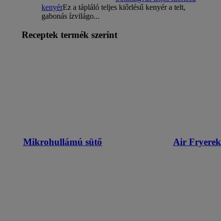
kenyér
Ez a tápláló teljes kiőrlésű kenyér a telt,
gabonás ízvilágo...
Receptek termék szerint
Mikrohullámú sütő
Air Fryerek