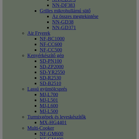
NN-DF383
Grilles mikrohullámú sütő
Az összes megtekintése
NN-GD38
NN-GD371
Air Fryerek
NF-BC1000
NF-CC600
NF-CC500
Kenyérkészítő gép
SD-PN100
SD-ZP2000
SD-YR2550
SD-R2530
SD-B2510
Lassú gyümölcsprés
MJ-L700
MJ-L501
MJ-L600
MJ-L500
Turmixgépek és leveskészítők
MX-HG4401
Multi-Cooker
NF-GM600