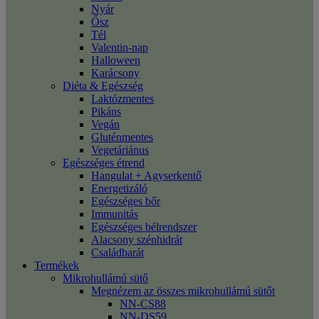
Nyár
Ősz
Tél
Valentin-nap
Halloween
Karácsony
Diéta & Egészség
Laktózmentes
Pikáns
Vegán
Gluténmentes
Vegetáriánus
Egészséges étrend
Hangulat + Agyserkentő
Energetizáló
Egészséges bőr
Immunitás
Egészséges bélrendszer
Alacsony szénhidrát
Családbarát
Termékek
Mikrohullámú sütő
Megnézem az összes mikrohullámú sütőt
NN-CS88
NN-DS59