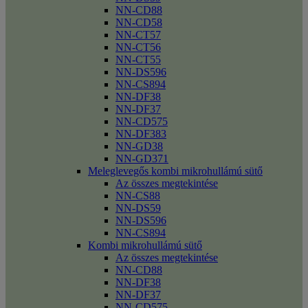
NN-CD88
NN-CD58
NN-CT57
NN-CT56
NN-CT55
NN-DS596
NN-CS894
NN-DF38
NN-DF37
NN-CD575
NN-DF383
NN-GD38
NN-GD371
Meleglevegős kombi mikrohullámú sütő
Az összes megtekintése
NN-CS88
NN-DS59
NN-DS596
NN-CS894
Kombi mikrohullámú sütő
Az összes megtekintése
NN-CD88
NN-DF38
NN-DF37
NN-CD575