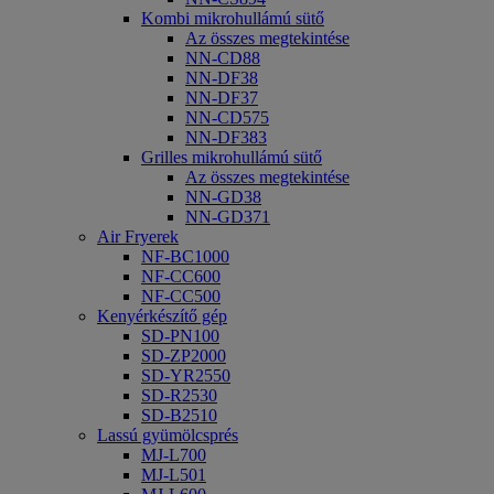
Kombi mikrohullámú sütő
Az összes megtekintése
NN-CD88
NN-DF38
NN-DF37
NN-CD575
NN-DF383
Grilles mikrohullámú sütő
Az összes megtekintése
NN-GD38
NN-GD371
Air Fryerek
NF-BC1000
NF-CC600
NF-CC500
Kenyérkészítő gép
SD-PN100
SD-ZP2000
SD-YR2550
SD-R2530
SD-B2510
Lassú gyümölcsprés
MJ-L700
MJ-L501