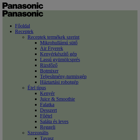
Főoldal
Receptek
Receptek termékek szerint
Mikrohullámú sütő
Air Fryerek
Kenyérkészítő gép
Lassú gyümölcsprés
Rizsfőző
Botmixer
Teljesítmény-turmixgép
Háztartási robotgép
Étel típus
Kenyér
Juice & Smoothie
Falatka
Desszert
Főétel
Saláta és leves
Reggeli
Szezonális
Tavasz