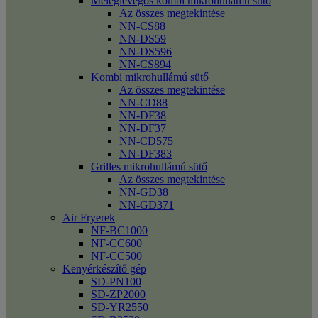
Meleglevegős kombi mikrohullámú sütő
Az összes megtekintése
NN-CS88
NN-DS59
NN-DS596
NN-CS894
Kombi mikrohullámú sütő
Az összes megtekintése
NN-CD88
NN-DF38
NN-DF37
NN-CD575
NN-DF383
Grilles mikrohullámú sütő
Az összes megtekintése
NN-GD38
NN-GD371
Air Fryerek
NF-BC1000
NF-CC600
NF-CC500
Kenyérkészítő gép
SD-PN100
SD-ZP2000
SD-YR2550