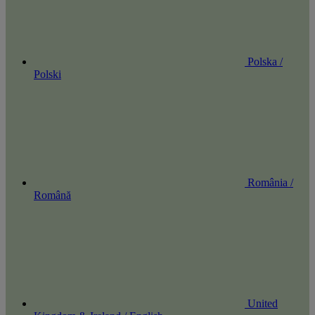
Polska /
Polski
România /
Română
United