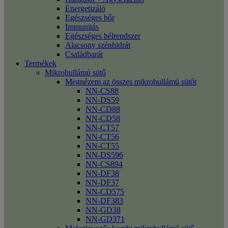
Energetizáló
Egészséges bőr
Immunitás
Egészséges bélrendszer
Alacsony szénhidrát
Családbarát
Termékek
Mikrohullámú sütő
Megnézem az összes mikrohullámú sütőt
NN-CS88
NN-DS59
NN-CD88
NN-CD58
NN-CT57
NN-CT56
NN-CT55
NN-DS596
NN-CS894
NN-DF38
NN-DF37
NN-CD575
NN-DF383
NN-GD38
NN-GD371