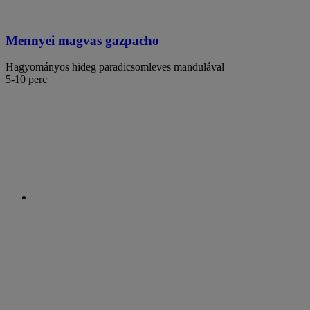
Mennyei magvas gazpacho
Hagyományos hideg paradicsomleves mandulával
5-10 perc