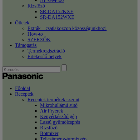
NF-GM400
Rizsfőző
SR-DA152KXE
SR-DA152WXE
Ötletek
Extrák – csatlakozzon közösségünkhöz!
How-to
SZERZŐK
Támogatás
Termékregisztráció
Értékesítő helyek
Főoldal
Receptek
Receptek termékek szerint
Mikrohullámú sütő
Air Fryerek
Kenyérkészítő gép
Lassú gyümölcsprés
Rizsfőző
Botmixer
Teljesítmény-turmixgép