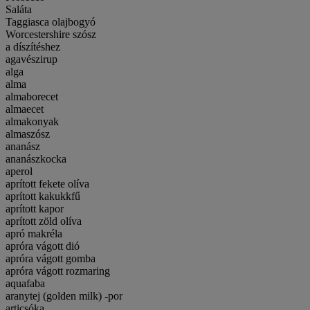
Saláta
Taggiasca olajbogyó
Worcestershire szósz
a díszítéshez
agavészirup
alga
alma
almaborecet
almaecet
almakonyak
almaszósz
ananász
ananászkocka
aperol
aprított fekete olíva
aprított kakukkfű
aprított kapor
aprított zöld olíva
apró makréla
apróra vágott dió
apróra vágott gomba
apróra vágott rozmaring
aquafaba
aranytej (golden milk) -por
articsóka