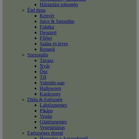
Háztartási robotgép
Étel típus
Kenyér
Juice & Smoothie
Falatka
Desszert
Főétel
Saláta és leves
Reggeli
Szezonális
Tavasz
Nyár
Ősz
Tél
Valentin-nap
Halloween
Karácsony
Diéta & Egészség
Laktózmentes
Pikáns
Vegán
Gluténmentes
Vegetáriánus
Egészséges étrend
Hangulat + Agyserkentő