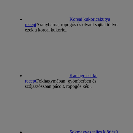
Koreai kukoricakutya
recept
Aranybarna, ropogós és olvadt sajttal töltve:
ezek a koreai kukoric...
Karaage csirke
recept
Fokhagymában, gyömbérben és
szójaszószban pácolt, ropogós kér...
Sokmagvas teljes kiőrlésű