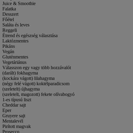
Juice & Smoothie
Falatka
Desszert
Főétel
Saláta és leves
Reggeli
Étrend és egészség választása
Laktózmentes
Pikáns
Vegán
Gluténmentes
Vegetáriánus
Válasszon egy vagy több hozzávalót
(darált) fokhagyma
(kockára vágott) lilahagyma
(négy felé vágott) koktélparadicsom
(szeletelt) újhagyma
(szeletelt, magozott) fekete olívabogyó
1-es típusú liszt
Cheddar sajt
Eper
Gruyere sajt
Mentalevél
Pirított magvak
Prosecco