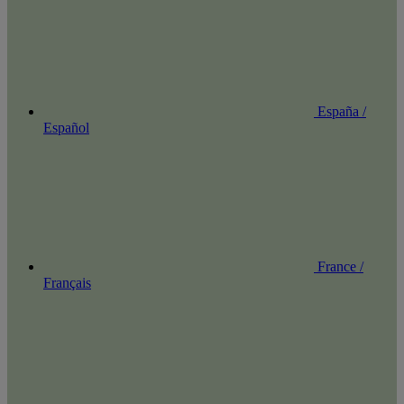
España /
Español
France /
Français