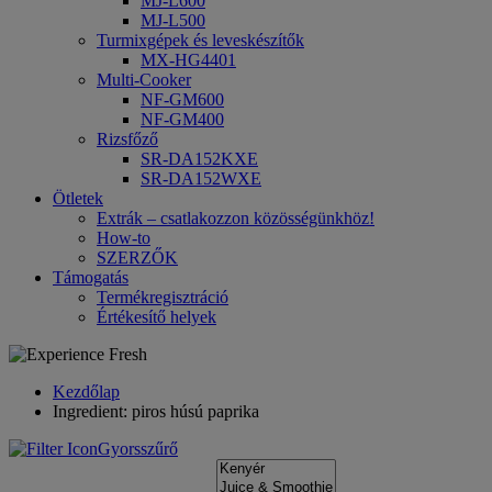
MJ-L600
MJ-L500
Turmixgépek és leveskészítők
MX-HG4401
Multi-Cooker
NF-GM600
NF-GM400
Rizsfőző
SR-DA152KXE
SR-DA152WXE
Ötletek
Extrák – csatlakozzon közösségünkhöz!
How-to
SZERZŐK
Támogatás
Termékregisztráció
Értékesítő helyek
Kezdőlap
Ingredient: piros húsú paprika
Gyorsszűrő