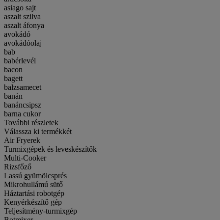
asiago sajt
aszalt szilva
aszalt áfonya
avokádó
avokádóolaj
bab
babérlevél
bacon
bagett
balzsamecet
banán
banáncsipsz
barna cukor
További részletek
Válassza ki termékkét
Air Fryerek
Turmixgépek és leveskészítők
Multi-Cooker
Rizsfőző
Lassú gyümölcsprés
Mikrohullámú sütő
Háztartási robotgép
Kenyérkészítő gép
Teljesítmény-turmixgép
Botmixer