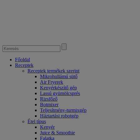
Főoldal
Receptek
Receptek termékek szerint
Mikrohullámú sütő
Air Fryerek
Kenyérkészítő gép
Lassú gyümölcsprés
Rizsfőző
Botmixer
Teljesítmény-turmixgép
Háztartási robotgép
Étel típus
Kenyér
Juice & Smoothie
Falatka