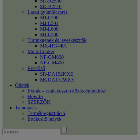
SD-R2530
SD-B2510
Lassú gyümölcsprés
MJ-L700
MJ-L501
MJ-L600
MJ-L500
Turmixgépek és leveskészítők
MX-HG4401
Multi-Cooker
NF-GM600
NF-GM400
Rizsfőző
SR-DA152KXE
SR-DA152WXE
Ötletek
Extrák – csatlakozzon közösségünkhöz!
How-to
SZERZŐK
Támogatás
Termékregisztráció
Értékesítő helyek