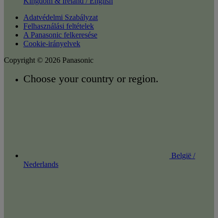
Kingdom & Ireland / English
Adatvédelmi Szabályzat
Felhasználási feltételek
A Panasonic felkeresése
Cookie-irányelvek
Copyright © 2026 Panasonic
Choose your country or region.
België /
Nederlands