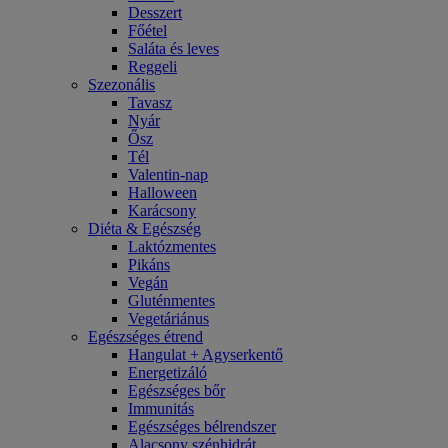
Desszert
Főétel
Saláta és leves
Reggeli
Szezonális
Tavasz
Nyár
Ősz
Tél
Valentin-nap
Halloween
Karácsony
Diéta & Egészség
Laktózmentes
Pikáns
Vegán
Gluténmentes
Vegetáriánus
Egészséges étrend
Hangulat + Agyserkentő
Energetizáló
Egészséges bőr
Immunitás
Egészséges bélrendszer
Alacsony szénhidrát