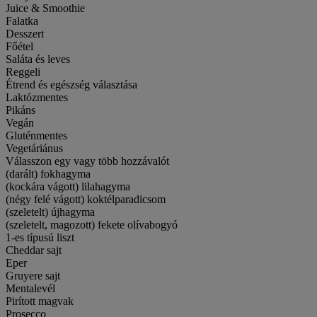
Juice & Smoothie
Falatka
Desszert
Főétel
Saláta és leves
Reggeli
Étrend és egészség választása
Laktózmentes
Pikáns
Vegán
Gluténmentes
Vegetáriánus
Válasszon egy vagy több hozzávalót
(darált) fokhagyma
(kockára vágott) lilahagyma
(négy felé vágott) koktélparadicsom
(szeletelt) újhagyma
(szeletelt, magozott) fekete olívabogyó
1-es típusú liszt
Cheddar sajt
Eper
Gruyere sajt
Mentalevél
Pirított magvak
Prosecco