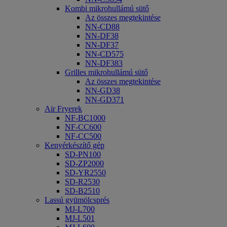
Kombi mikrohullámú sütő
Az összes megtekintése
NN-CD88
NN-DF38
NN-DF37
NN-CD575
NN-DF383
Grilles mikrohullámú sütő
Az összes megtekintése
NN-GD38
NN-GD371
Air Fryerek
NF-BC1000
NF-CC600
NF-CC500
Kenyérkészítő gép
SD-PN100
SD-ZP2000
SD-YR2550
SD-R2530
SD-B2510
Lassú gyümölcsprés
MJ-L700
MJ-L501