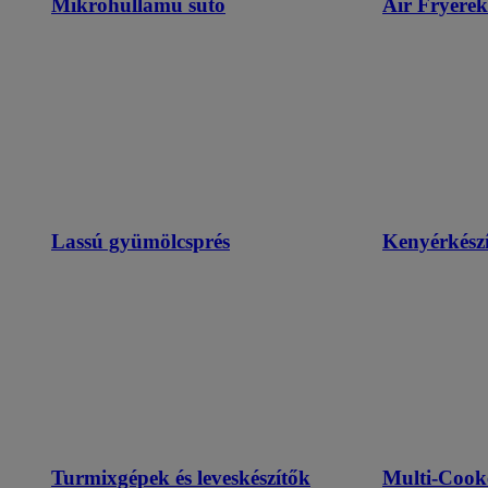
Mikrohullámú sütő
Air Fryerek
Lassú gyümölcsprés
Kenyérkészí
Turmixgépek és leveskészítők
Multi-Cook