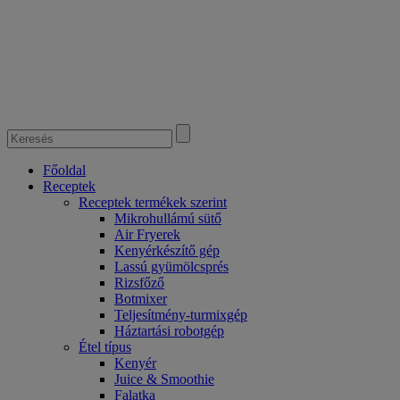
Főoldal
Receptek
Receptek termékek szerint
Mikrohullámú sütő
Air Fryerek
Kenyérkészítő gép
Lassú gyümölcsprés
Rizsfőző
Botmixer
Teljesítmény-turmixgép
Háztartási robotgép
Étel típus
Kenyér
Juice & Smoothie
Falatka