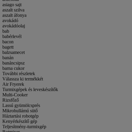
asiago sajt
aszalt szilva
aszalt áfonya
avokádó
avokádóolaj
bab
babérlevél
bacon
bagett
balzsamecet
banán
banáncsipsz
barna cukor
További részletek
Válassza ki termékkét
Air Fryerek
Turmixgépek és leveskészítők
Multi-Cooker
Rizsfőző
Lassú gyümölcsprés
Mikrohullámú sütő
Háztartási robotgép
Kenyérkészítő gép
Teljesítmény-turmixgép
Botmixer