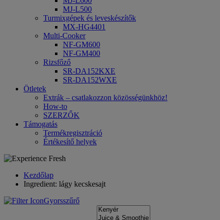
MJ-L600
MJ-L500
Turmixgépek és leveskészítők
MX-HG4401
Multi-Cooker
NF-GM600
NF-GM400
Rizsfőző
SR-DA152KXE
SR-DA152WXE
Ötletek
Extrák – csatlakozzon közösségünkhöz!
How-to
SZERZŐK
Támogatás
Termékregisztráció
Értékesítő helyek
Kezdőlap
Ingredient: lágy kecskesajt
Gyorsszűrő