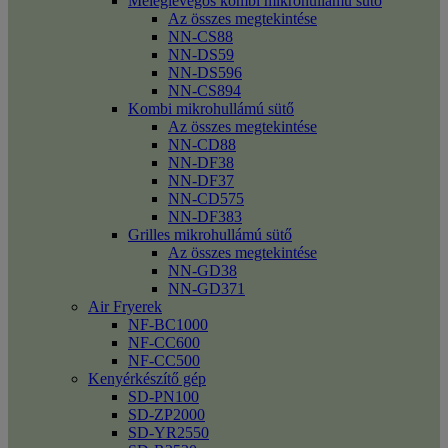
Meleglevegős kombi mikrohullámú sütő
Az összes megtekintése
NN-CS88
NN-DS59
NN-DS596
NN-CS894
Kombi mikrohullámú sütő
Az összes megtekintése
NN-CD88
NN-DF38
NN-DF37
NN-CD575
NN-DF383
Grilles mikrohullámú sütő
Az összes megtekintése
NN-GD38
NN-GD371
Air Fryerek
NF-BC1000
NF-CC600
NF-CC500
Kenyérkészítő gép
SD-PN100
SD-ZP2000
SD-YR2550