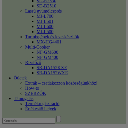
SD-R2530
SD-B2510
Lassú gyümölcsprés
MJ-L700
MJ-L501
MJ-L600
MJ-L500
Turmixgépek és leveskészítők
MX-HG4401
Multi-Cooker
NF-GM600
NF-GM400
Rizsfőző
SR-DA152KXE
SR-DA152WXE
Ötletek
Extrák – csatlakozzon közösségünkhöz!
How-to
SZERZŐK
Támogatás
Termékregisztráció
Értékesítő helyek