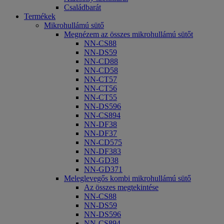
Családbarát
Termékek
Mikrohullámú sütő
Megnézem az összes mikrohullámú sütőt
NN-CS88
NN-DS59
NN-CD88
NN-CD58
NN-CT57
NN-CT56
NN-CT55
NN-DS596
NN-CS894
NN-DF38
NN-DF37
NN-CD575
NN-DF383
NN-GD38
NN-GD371
Meleglevegős kombi mikrohullámú sütő
Az összes megtekintése
NN-CS88
NN-DS59
NN-DS596
NN-CS894