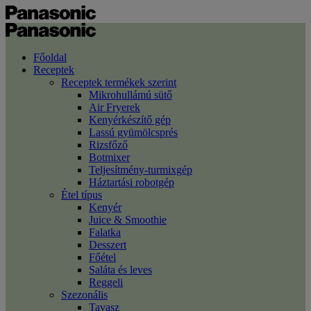
Főoldal
Receptek
Receptek termékek szerint
Mikrohullámú sütő
Air Fryerek
Kenyérkészítő gép
Lassú gyümölcsprés
Rizsfőző
Botmixer
Teljesítmény-turmixgép
Háztartási robotgép
Étel típus
Kenyér
Juice & Smoothie
Falatka
Desszert
Főétel
Saláta és leves
Reggeli
Szezonális
Tavasz