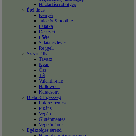
Háztartási robotgép
Étel típus
Kenyér
Juice & Smoothie
Falatka
Desszert
Főétel
Saláta és leves
Reggeli
Szezonális
Tavasz
Nyár
Ősz
Tél
Valentin-nap
Halloween
Karácsony
Diéta & Egészség
Laktózmentes
Pikáns
Vegán
Gluténmentes
Vegetáriánus
Egészséges étrend
Hangulat + Agyserkentő