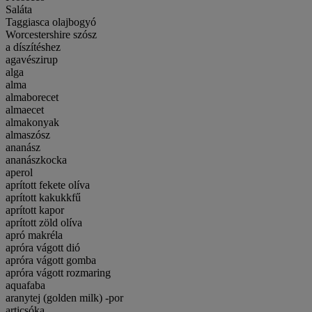
Saláta
Taggiasca olajbogyó
Worcestershire szósz
a díszítéshez
agavészirup
alga
alma
almaborecet
almaecet
almakonyak
almaszósz
ananász
ananászkocka
aperol
aprított fekete olíva
aprított kakukkfű
aprított kapor
aprított zöld olíva
apró makréla
apróra vágott dió
apróra vágott gomba
apróra vágott rozmaring
aquafaba
aranytej (golden milk) -por
articsóka