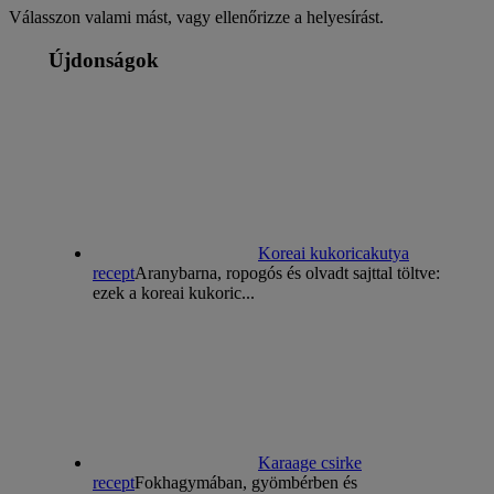
Válasszon valami mást, vagy ellenőrizze a helyesírást.
Újdonságok
Koreai kukoricakutya
recept
Aranybarna, ropogós és olvadt sajttal töltve:
ezek a koreai kukoric...
Karaage csirke
recept
Fokhagymában, gyömbérben és