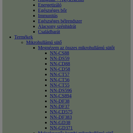
Energetizáló
Egészséges bőr
Immunitás
Egészséges bélrendszer
Alacsony szénhidrát
Családbarát
Termékek
Mikrohullámú sütő
Megnézem az összes mikrohullámú sütőt
NN-CS88
NN-DS59
NN-CD88
NN-CD58
NN-CT57
NN-CT56
NN-CT55
NN-DS596
NN-CS894
NN-DF38
NN-DF37
NN-CD575
NN-DF383
NN-GD38
NN-GD371