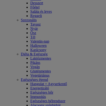
Desszert
Főétel
Saláta és leves
Reggeli
Szezonális
Tavasz
Nyár
Ősz
Tél
Valentin-nap
Halloween
Karácsony
Diéta & Egészség
Laktózmentes
Pikáns
Vegán
Gluténmentes
Vegetáriánus
Egészséges étrend
Hangulat + Agyserkentő
Energetizáló
Egészséges bőr
Immunitás
Egészséges bélrendszer
Alacsony szénhidrát