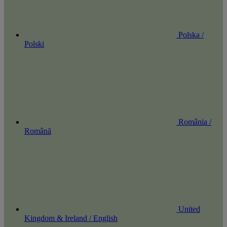
Polska /
Polski
România /
Română
United
Kingdom & Ireland / English