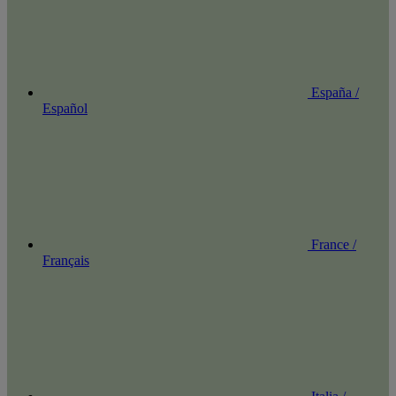
España /
Español
France /
Français