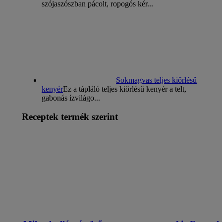
szójaszószban pácolt, ropogós kér...
Sokmagvas teljes kiőrlésű
kenyér
Ez a tápláló teljes kiőrlésű kenyér a telt,
gabonás ízvilágo...
Receptek termék szerint