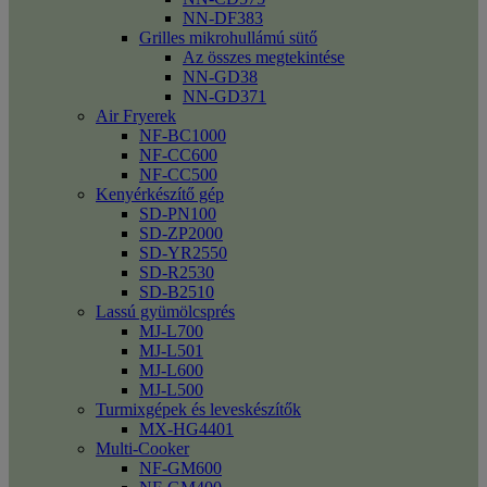
NN-DF383
Grilles mikrohullámú sütő
Az összes megtekintése
NN-GD38
NN-GD371
Air Fryerek
NF-BC1000
NF-CC600
NF-CC500
Kenyérkészítő gép
SD-PN100
SD-ZP2000
SD-YR2550
SD-R2530
SD-B2510
Lassú gyümölcsprés
MJ-L700
MJ-L501
MJ-L600
MJ-L500
Turmixgépek és leveskészítők
MX-HG4401
Multi-Cooker
NF-GM600