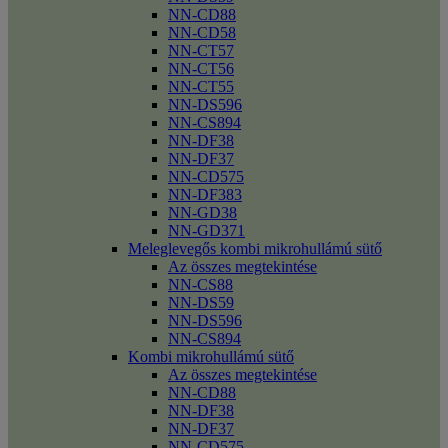
NN-CD88
NN-CD58
NN-CT57
NN-CT56
NN-CT55
NN-DS596
NN-CS894
NN-DF38
NN-DF37
NN-CD575
NN-DF383
NN-GD38
NN-GD371
Meleglevegős kombi mikrohullámú sütő
Az összes megtekintése
NN-CS88
NN-DS59
NN-DS596
NN-CS894
Kombi mikrohullámú sütő
Az összes megtekintése
NN-CD88
NN-DF38
NN-DF37
NN-CD575