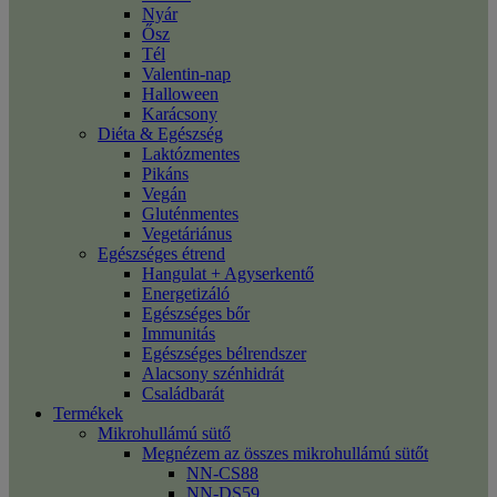
Nyár
Ősz
Tél
Valentin-nap
Halloween
Karácsony
Diéta & Egészség
Laktózmentes
Pikáns
Vegán
Gluténmentes
Vegetáriánus
Egészséges étrend
Hangulat + Agyserkentő
Energetizáló
Egészséges bőr
Immunitás
Egészséges bélrendszer
Alacsony szénhidrát
Családbarát
Termékek
Mikrohullámú sütő
Megnézem az összes mikrohullámú sütőt
NN-CS88
NN-DS59