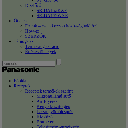
NF-GM400
Rizsfőző
SR-DA152KXE
SR-DA152WXE
Ötletek
Extrák – csatlakozzon közösségünkhöz!
How-to
SZERZŐK
Támogatás
Termékregisztráció
Értékesítő helyek
Főoldal
Receptek
Receptek termékek szerint
Mikrohullámú sütő
Air Fryerek
Kenyérkészítő gép
Lassú gyümölcsprés
Rizsfőző
Botmixer
Teljesítmény-turmixgép