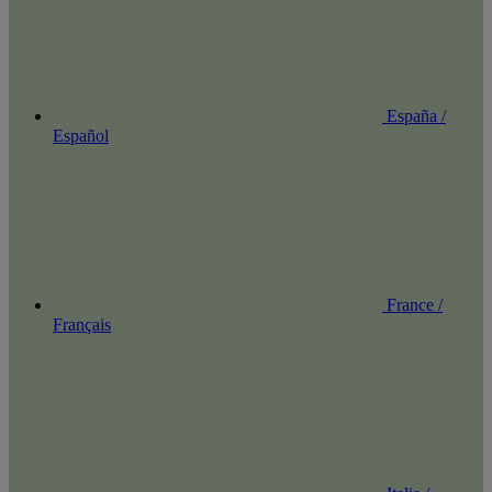
España /
Español
France /
Français