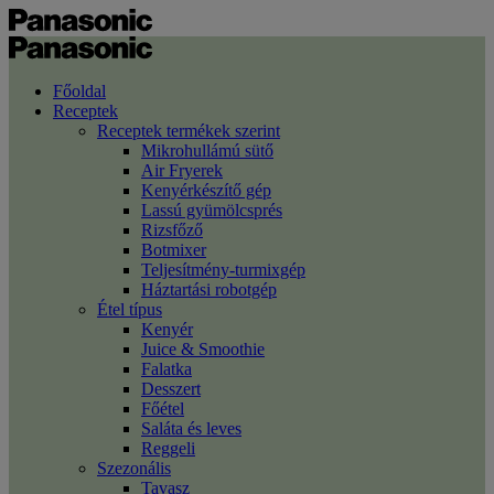
Főoldal
Receptek
Receptek termékek szerint
Mikrohullámú sütő
Air Fryerek
Kenyérkészítő gép
Lassú gyümölcsprés
Rizsfőző
Botmixer
Teljesítmény-turmixgép
Háztartási robotgép
Étel típus
Kenyér
Juice & Smoothie
Falatka
Desszert
Főétel
Saláta és leves
Reggeli
Szezonális
Tavasz