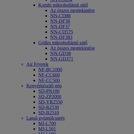
Kombi mikrohullámú sütő
Az összes megtekintése
NN-CD88
NN-DF38
NN-DF37
NN-CD575
NN-DF383
Grilles mikrohullámú sütő
Az összes megtekintése
NN-GD38
NN-GD371
Air Fryerek
NF-BC1000
NF-CC600
NF-CC500
Kenyérkészítő gép
SD-PN100
SD-ZP2000
SD-YR2550
SD-R2530
SD-B2510
Lassú gyümölcsprés
MJ-L700
MJ-L501