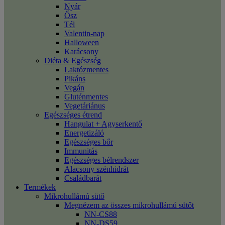
Nyár
Ősz
Tél
Valentin-nap
Halloween
Karácsony
Diéta & Egészség
Laktózmentes
Pikáns
Vegán
Gluténmentes
Vegetáriánus
Egészséges étrend
Hangulat + Agyserkentő
Energetizáló
Egészséges bőr
Immunitás
Egészséges bélrendszer
Alacsony szénhidrát
Családbarát
Termékek
Mikrohullámú sütő
Megnézem az összes mikrohullámú sütőt
NN-CS88
NN-DS59