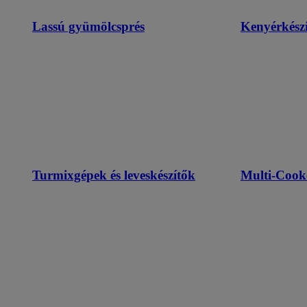
Lassú gyümölcsprés
Kenyérkészí
Turmixgépek és leveskészítők
Multi-Cook