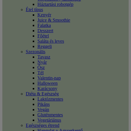
Háztartási robotgép
Étel típus
Kenyér
Juice & Smoothie
Falatka
Desszert
Főétel
Saláta és leves
Reggeli
Szezonális
Tavasz
Nyár
Ősz
Tél
Valentin-nap
Halloween
Karácsony
Diéta & Egészség
Laktózmentes
Pikáns
Vegán
Gluténmentes
Vegetáriánus
Egészséges étrend
Hangulat + Agyserkentő