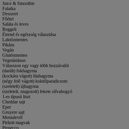
Juice & Smoothie
Falatka
Desszert
Főétel
Saláta és leves
Reggeli
Étrend és egészség választása
Laktózmentes
Pikáns
Vegán
Gluténmentes
Vegetáriánus
Válasszon egy vagy több hozzávalót
(darált) fokhagyma
(kockára vágott) lilahagyma
(négy felé vágott) koktélparadicsom
(szeletelt) újhagyma
(szeletelt, magozott) fekete olívabogyó
1-es típusú liszt
Cheddar sajt
Eper
Gruyere sajt
Mentalevél
Pirított magvak
Prosecco