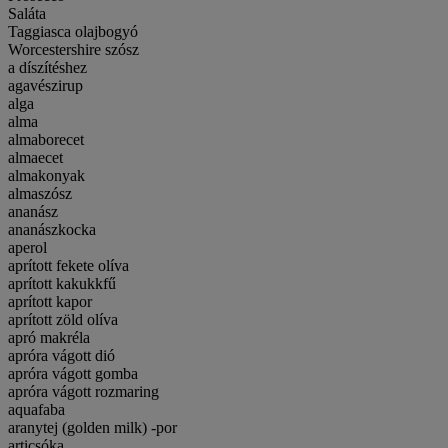
Saláta
Taggiasca olajbogyó
Worcestershire szósz
a díszítéshez
agavészirup
alga
alma
almaborecet
almaecet
almakonyak
almaszósz
ananász
ananászkocka
aperol
aprított fekete olíva
aprított kakukkfű
aprított kapor
aprított zöld olíva
apró makréla
apróra vágott dió
apróra vágott gomba
apróra vágott rozmaring
aquafaba
aranytej (golden milk) -por
articsóka