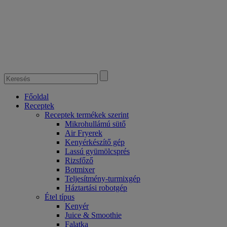
Főoldal
Receptek
Receptek termékek szerint
Mikrohullámú sütő
Air Fryerek
Kenyérkészítő gép
Lassú gyümölcsprés
Rizsfőző
Botmixer
Teljesítmény-turmixgép
Háztartási robotgép
Étel típus
Kenyér
Juice & Smoothie
Falatka