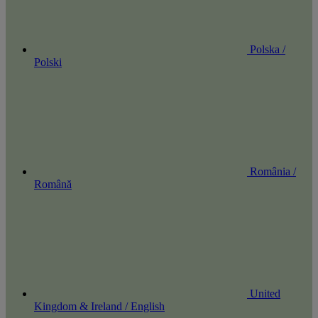
Polska /
Polski
România /
Română
United
Kingdom & Ireland / English