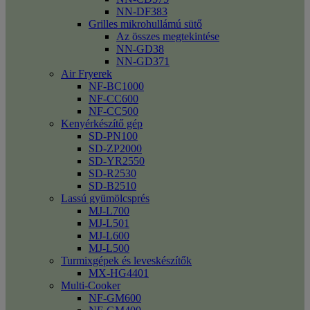
NN-DF383
Grilles mikrohullámú sütő
Az összes megtekintése
NN-GD38
NN-GD371
Air Fryerek
NF-BC1000
NF-CC600
NF-CC500
Kenyérkészítő gép
SD-PN100
SD-ZP2000
SD-YR2550
SD-R2530
SD-B2510
Lassú gyümölcsprés
MJ-L700
MJ-L501
MJ-L600
MJ-L500
Turmixgépek és leveskészítők
MX-HG4401
Multi-Cooker
NF-GM600