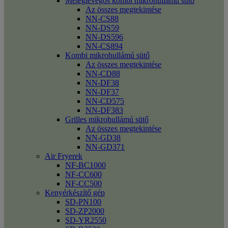
Meleglevegős kombi mikrohullámú sütő
Az összes megtekintése
NN-CS88
NN-DS59
NN-DS596
NN-CS894
Kombi mikrohullámú sütő
Az összes megtekintése
NN-CD88
NN-DF38
NN-DF37
NN-CD575
NN-DF383
Grilles mikrohullámú sütő
Az összes megtekintése
NN-GD38
NN-GD371
Air Fryerek
NF-BC1000
NF-CC600
NF-CC500
Kenyérkészítő gép
SD-PN100
SD-ZP2000
SD-YR2550