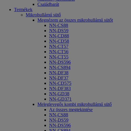
Családbarát
Termékek
Mikrohullámú sütő
Megnézem az összes mikrohullámú sütőt
NN-CS88
NN-DS59
NN-CD88
NN-CD58
NN-CT57
NN-CT56
NN-CT55
NN-DS596
NN-CS894
NN-DF38
NN-DF37
NN-CD575
NN-DF383
NN-GD38
NN-GD371
Meleglevegős kombi mikrohullámú sütő
Az összes megtekintése
NN-CS88
NN-DS59
NN-DS596
NN-CS894