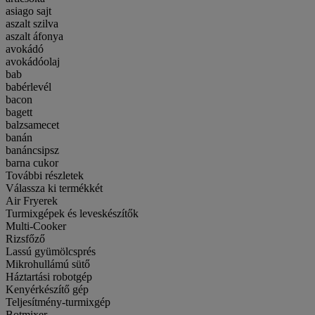
asiago sajt
aszalt szilva
aszalt áfonya
avokádó
avokádóolaj
bab
babérlevél
bacon
bagett
balzsamecet
banán
banáncsipsz
barna cukor
További részletek
Válassza ki termékkét
Air Fryerek
Turmixgépek és leveskészítők
Multi-Cooker
Rizsfőző
Lassú gyümölcsprés
Mikrohullámú sütő
Háztartási robotgép
Kenyérkészítő gép
Teljesítmény-turmixgép
Botmixer