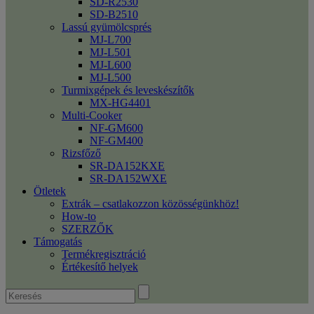
SD-R2530
SD-B2510
Lassú gyümölcsprés
MJ-L700
MJ-L501
MJ-L600
MJ-L500
Turmixgépek és leveskészítők
MX-HG4401
Multi-Cooker
NF-GM600
NF-GM400
Rizsfőző
SR-DA152KXE
SR-DA152WXE
Ötletek
Extrák – csatlakozzon közösségünkhöz!
How-to
SZERZŐK
Támogatás
Termékregisztráció
Értékesítő helyek