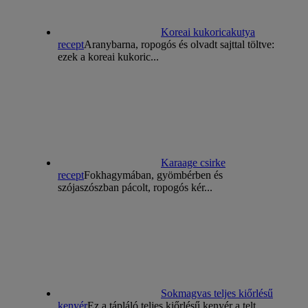
Koreai kukoricakutya
recept
Aranybarna, ropogós és olvadt sajttal töltve:
ezek a koreai kukoric...
Karaage csirke
recept
Fokhagymában, gyömbérben és
szójaszószban pácolt, ropogós kér...
Sokmagvas teljes kiőrlésű
kenyér
Ez a tápláló teljes kiőrlésű kenyér a telt,