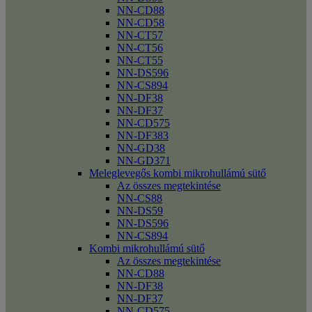
NN-CD88
NN-CD58
NN-CT57
NN-CT56
NN-CT55
NN-DS596
NN-CS894
NN-DF38
NN-DF37
NN-CD575
NN-DF383
NN-GD38
NN-GD371
Meleglevegős kombi mikrohullámú sütő
Az összes megtekintése
NN-CS88
NN-DS59
NN-DS596
NN-CS894
Kombi mikrohullámú sütő
Az összes megtekintése
NN-CD88
NN-DF38
NN-DF37
NN-CD575