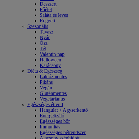
Desszert
Főétel
Saláta és leves
Reggeli
Szezonális
Tavasz
Nyár
Ősz
Tél
Valentin-nap
Halloween
Karácsony
Diéta & Egészség
Laktózmentes
Pikáns
Vegán
Gluténmentes
Vegetáriánus
Egészséges étrend
Hangulat + Agyserkentő
Energetizáló
Egészséges bőr
Immunitás
Egészséges bélrendszer
Alacsony szénhidrát