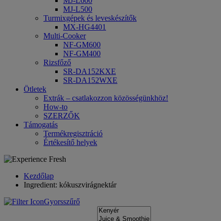
MJ-L600
MJ-L500
Turmixgépek és leveskészítők
MX-HG4401
Multi-Cooker
NF-GM600
NF-GM400
Rizsfőző
SR-DA152KXE
SR-DA152WXE
Ötletek
Extrák – csatlakozzon közösségünkhöz!
How-to
SZERZŐK
Támogatás
Termékregisztráció
Értékesítő helyek
Kezdőlap
Ingredient: kókuszvirágnektár
Gyorsszűrő