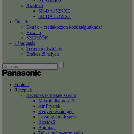
NF-GM400
Rizsfőző
SR-DA152KXE
SR-DA152WXE
Ötletek
Extrák – csatlakozzon közösségünkhöz!
How-to
SZERZŐK
Támogatás
Termékregisztráció
Értékesítő helyek
Főoldal
Receptek
Receptek termékek szerint
Mikrohullámú sütő
Air Fryerek
Kenyérkészítő gép
Lassú gyümölcsprés
Rizsfőző
Botmixer
Teljesítmény-turmixgép