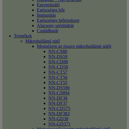
Energetizáló
Egészséges bőr
Immunitás
Egészséges bélrendszer
Alacsony szénhidrát
Családbarát
Termékek
Mikrohullámú sütő
Megnézem az összes mikrohullámú sütőt
NN-CS88
NN-DS59
NN-CD88
NN-CD58
NN-CT57
NN-CT56
NN-CT55
NN-DS596
NN-CS894
NN-DF38
NN-DF37
NN-CD575
NN-DF383
NN-GD38
NN-GD371