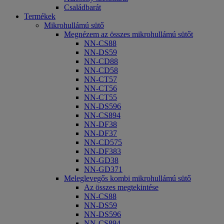
Családbarát
Termékek
Mikrohullámú sütő
Megnézem az összes mikrohullámú sütőt
NN-CS88
NN-DS59
NN-CD88
NN-CD58
NN-CT57
NN-CT56
NN-CT55
NN-DS596
NN-CS894
NN-DF38
NN-DF37
NN-CD575
NN-DF383
NN-GD38
NN-GD371
Meleglevegős kombi mikrohullámú sütő
Az összes megtekintése
NN-CS88
NN-DS59
NN-DS596
NN-CS894