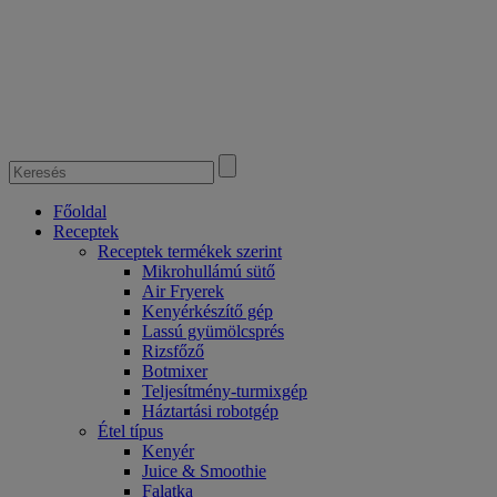
Főoldal
Receptek
Receptek termékek szerint
Mikrohullámú sütő
Air Fryerek
Kenyérkészítő gép
Lassú gyümölcsprés
Rizsfőző
Botmixer
Teljesítmény-turmixgép
Háztartási robotgép
Étel típus
Kenyér
Juice & Smoothie
Falatka