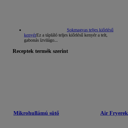
Sokmagvas teljes kiőrlésű
kenyér
Ez a tápláló teljes kiőrlésű kenyér a telt,
gabonás ízvilágo...
Receptek termék szerint
Mikrohullámú sütő
Air Fryerek