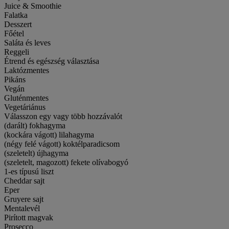
Juice & Smoothie
Falatka
Desszert
Főétel
Saláta és leves
Reggeli
Étrend és egészség választása
Laktózmentes
Pikáns
Vegán
Gluténmentes
Vegetáriánus
Válasszon egy vagy több hozzávalót
(darált) fokhagyma
(kockára vágott) lilahagyma
(négy felé vágott) koktélparadicsom
(szeletelt) újhagyma
(szeletelt, magozott) fekete olívabogyó
1-es típusú liszt
Cheddar sajt
Eper
Gruyere sajt
Mentalevél
Pirított magvak
Prosecco