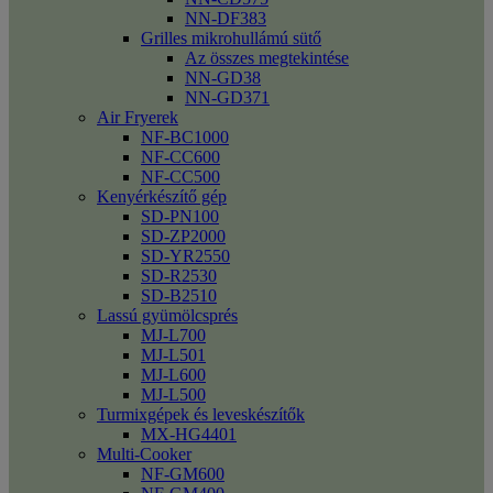
NN-DF383
Grilles mikrohullámú sütő
Az összes megtekintése
NN-GD38
NN-GD371
Air Fryerek
NF-BC1000
NF-CC600
NF-CC500
Kenyérkészítő gép
SD-PN100
SD-ZP2000
SD-YR2550
SD-R2530
SD-B2510
Lassú gyümölcsprés
MJ-L700
MJ-L501
MJ-L600
MJ-L500
Turmixgépek és leveskészítők
MX-HG4401
Multi-Cooker
NF-GM600