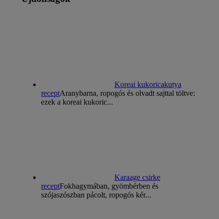
Koreai kukoricakutya
recept
Aranybarna, ropogós és olvadt sajttal töltve:
ezek a koreai kukoric...
Karaage csirke
recept
Fokhagymában, gyömbérben és
szójaszószban pácolt, ropogós kér...