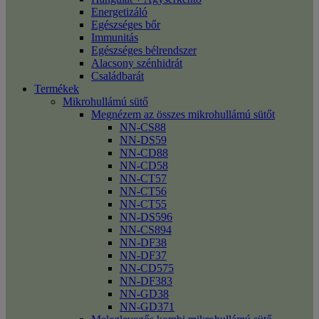
Energetizáló
Egészséges bőr
Immunitás
Egészséges bélrendszer
Alacsony szénhidrát
Családbarát
Termékek
Mikrohullámú sütő
Megnézem az összes mikrohullámú sütőt
NN-CS88
NN-DS59
NN-CD88
NN-CD58
NN-CT57
NN-CT56
NN-CT55
NN-DS596
NN-CS894
NN-DF38
NN-DF37
NN-CD575
NN-DF383
NN-GD38
NN-GD371