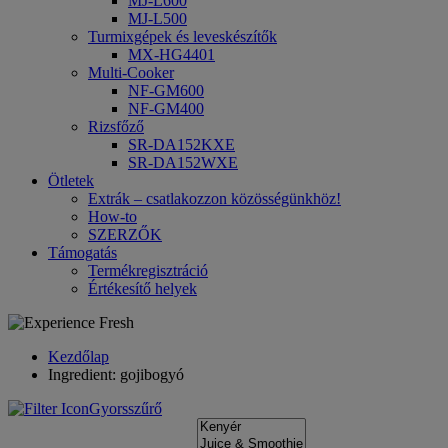
MJ-L600
MJ-L500
Turmixgépek és leveskészítők
MX-HG4401
Multi-Cooker
NF-GM600
NF-GM400
Rizsfőző
SR-DA152KXE
SR-DA152WXE
Ötletek
Extrák – csatlakozzon közösségünkhöz!
How-to
SZERZŐK
Támogatás
Termékregisztráció
Értékesítő helyek
Kezdőlap
Ingredient: gojibogyó
Gyorsszűrő