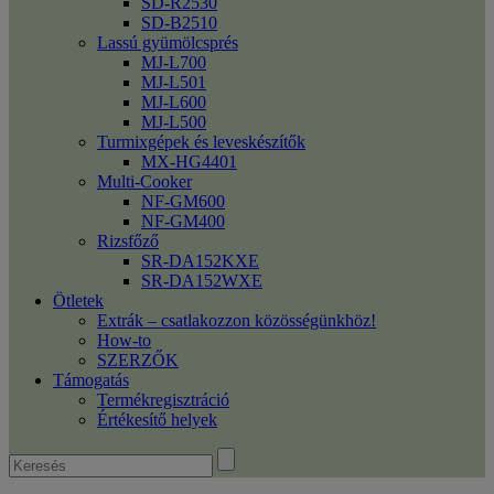
SD-R2530
SD-B2510
Lassú gyümölcsprés
MJ-L700
MJ-L501
MJ-L600
MJ-L500
Turmixgépek és leveskészítők
MX-HG4401
Multi-Cooker
NF-GM600
NF-GM400
Rizsfőző
SR-DA152KXE
SR-DA152WXE
Ötletek
Extrák – csatlakozzon közösségünkhöz!
How-to
SZERZŐK
Támogatás
Termékregisztráció
Értékesítő helyek