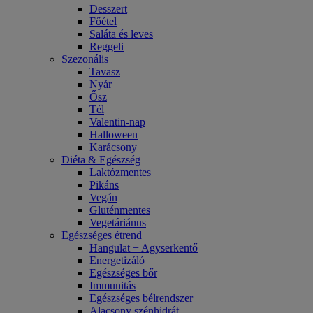
Desszert
Főétel
Saláta és leves
Reggeli
Szezonális
Tavasz
Nyár
Ősz
Tél
Valentin-nap
Halloween
Karácsony
Diéta & Egészség
Laktózmentes
Pikáns
Vegán
Gluténmentes
Vegetáriánus
Egészséges étrend
Hangulat + Agyserkentő
Energetizáló
Egészséges bőr
Immunitás
Egészséges bélrendszer
Alacsony szénhidrát