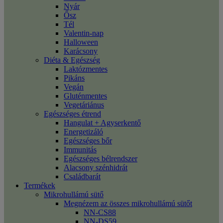
Nyár
Ősz
Tél
Valentin-nap
Halloween
Karácsony
Diéta & Egészség
Laktózmentes
Pikáns
Vegán
Gluténmentes
Vegetáriánus
Egészséges étrend
Hangulat + Agyserkentő
Energetizáló
Egészséges bőr
Immunitás
Egészséges bélrendszer
Alacsony szénhidrát
Családbarát
Termékek
Mikrohullámú sütő
Megnézem az összes mikrohullámú sütőt
NN-CS88
NN-DS59