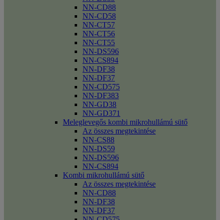
NN-CD88
NN-CD58
NN-CT57
NN-CT56
NN-CT55
NN-DS596
NN-CS894
NN-DF38
NN-DF37
NN-CD575
NN-DF383
NN-GD38
NN-GD371
Meleglevegős kombi mikrohullámú sütő
Az összes megtekintése
NN-CS88
NN-DS59
NN-DS596
NN-CS894
Kombi mikrohullámú sütő
Az összes megtekintése
NN-CD88
NN-DF38
NN-DF37
NN-CD575