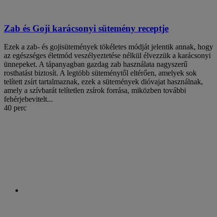
Zab és Goji karácsonyi sütemény receptje
Ezek a zab- és gojisütemények tökéletes módját jelentik annak, hogy
az egészséges életmód veszélyeztetése nélkül élvezzük a karácsonyi
ünnepeket. A tápanyagban gazdag zab használata nagyszerű
rosthatást biztosít. A legtöbb süteménytől eltérően, amelyek sok
telített zsírt tartalmaznak, ezek a sütemények dióvajat használnak,
amely a szívbarát telítetlen zsírok forrása, miközben további
fehérjebevitelt...
40 perc