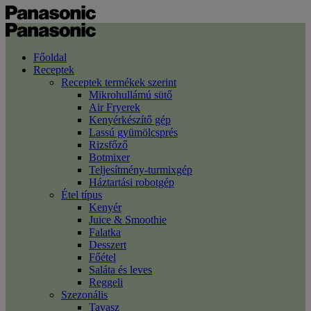
Főoldal
Receptek
Receptek termékek szerint
Mikrohullámú sütő
Air Fryerek
Kenyérkészítő gép
Lassú gyümölcsprés
Rizsfőző
Botmixer
Teljesítmény-turmixgép
Háztartási robotgép
Étel típus
Kenyér
Juice & Smoothie
Falatka
Desszert
Főétel
Saláta és leves
Reggeli
Szezonális
Tavasz