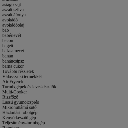
asiago sajt
aszalt szilva
aszalt áfonya
avokádó
avokádóolaj
bab
babérlevél
bacon
bagett
balzsamecet
banán
banáncsipsz
barna cukor
További részletek
Válassza ki termékkét
Air Fryerek
Turmixgépek és leveskészítők
Multi-Cooker
Rizsfőző
Lassú gyümölcsprés
Mikrohullámú sütő
Háztartási robotgép
Kenyérkészítő gép
Teljesítmény-turmixgép
Botmixer