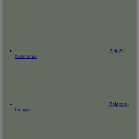
België /
Nederlands
Belgique /
Français