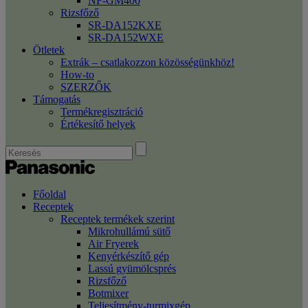
NF-GM400
Rizsfőző
SR-DA152KXE
SR-DA152WXE
Ötletek
Extrák – csatlakozzon közösségünkhöz!
How-to
SZERZŐK
Támogatás
Termékregisztráció
Értékesítő helyek
Főoldal
Receptek
Receptek termékek szerint
Mikrohullámú sütő
Air Fryerek
Kenyérkészítő gép
Lassú gyümölcsprés
Rizsfőző
Botmixer
Teljesítmény-turmixgép