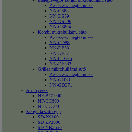
Meleglevegős kombi mikrohullámú sütő
Az összes megtekintése
NN-CS88
NN-DS59
NN-DS596
NN-CS894
Kombi mikrohullámú sütő
Az összes megtekintése
NN-CD88
NN-DF38
NN-DF37
NN-CD575
NN-DF383
Grilles mikrohullámú sütő
Az összes megtekintése
NN-GD38
NN-GD371
Air Fryerek
NF-BC1000
NF-CC600
NF-CC500
Kenyérkészítő gép
SD-PN100
SD-ZP2000
SD-YR2550