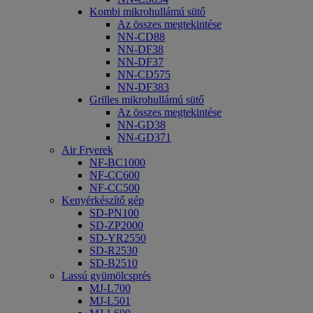
Kombi mikrohullámú sütő
Az összes megtekintése
NN-CD88
NN-DF38
NN-DF37
NN-CD575
NN-DF383
Grilles mikrohullámú sütő
Az összes megtekintése
NN-GD38
NN-GD371
Air Fryerek
NF-BC1000
NF-CC600
NF-CC500
Kenyérkészítő gép
SD-PN100
SD-ZP2000
SD-YR2550
SD-R2530
SD-B2510
Lassú gyümölcsprés
MJ-L700
MJ-L501