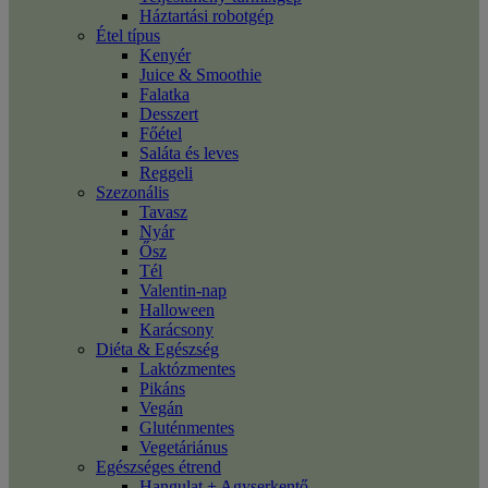
Háztartási robotgép
Étel típus
Kenyér
Juice & Smoothie
Falatka
Desszert
Főétel
Saláta és leves
Reggeli
Szezonális
Tavasz
Nyár
Ősz
Tél
Valentin-nap
Halloween
Karácsony
Diéta & Egészség
Laktózmentes
Pikáns
Vegán
Gluténmentes
Vegetáriánus
Egészséges étrend
Hangulat + Agyserkentő