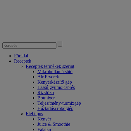
Főoldal
Receptek
Receptek termékek szerint
Mikrohullámú sütő
Air Fryerek
Kenyérkészítő gép
Lassú gyümölcsprés
Rizsfőző
Botmixer
Teljesítmény-turmixgép
Háztartási robotgép
Étel típus
Kenyér
Juice & Smoothie
Falatka