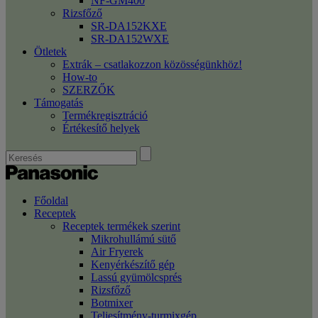
NF-GM400
Rizsfőző
SR-DA152KXE
SR-DA152WXE
Ötletek
Extrák – csatlakozzon közösségünkhöz!
How-to
SZERZŐK
Támogatás
Termékregisztráció
Értékesítő helyek
Főoldal
Receptek
Receptek termékek szerint
Mikrohullámú sütő
Air Fryerek
Kenyérkészítő gép
Lassú gyümölcsprés
Rizsfőző
Botmixer
Teljesítmény-turmixgép