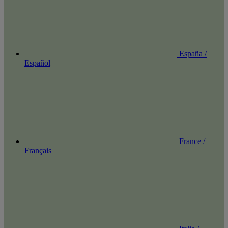
España /
Español
France /
Français