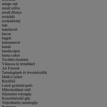
asiago sajt
aszalt szilva
aszalt áfonya
avokádó
avokádóolaj
bab
babérlevél
bacon
bagett
balzsamecet
banán
banáncsipsz
barna cukor
További részletek
Válassza ki termékkét
Air Fryerek
Turmixgépek és leveskészítők
Multi-Cooker
Rizsfőző
Lassú gyümölcsprés
Mikrohullámú sütő
Háztartási robotgép
Kenyérkészítő gép
Teljesítmény-turmixgép
Botmixer