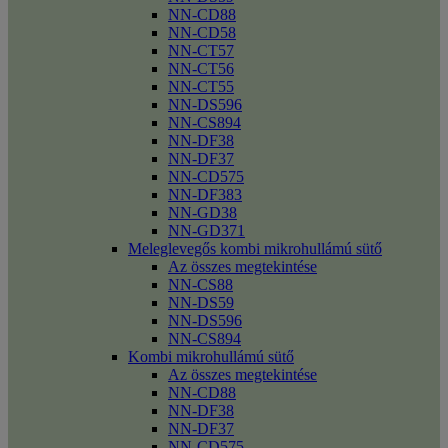
NN-CD88
NN-CD58
NN-CT57
NN-CT56
NN-CT55
NN-DS596
NN-CS894
NN-DF38
NN-DF37
NN-CD575
NN-DF383
NN-GD38
NN-GD371
Meleglevegős kombi mikrohullámú sütő
Az összes megtekintése
NN-CS88
NN-DS59
NN-DS596
NN-CS894
Kombi mikrohullámú sütő
Az összes megtekintése
NN-CD88
NN-DF38
NN-DF37
NN-CD575