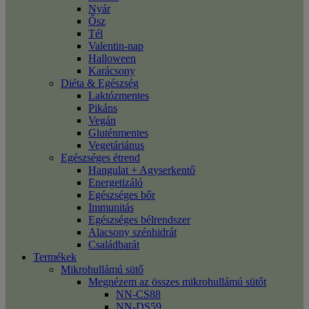
Nyár
Ősz
Tél
Valentin-nap
Halloween
Karácsony
Diéta & Egészség
Laktózmentes
Pikáns
Vegán
Gluténmentes
Vegetáriánus
Egészséges étrend
Hangulat + Agyserkentő
Energetizáló
Egészséges bőr
Immunitás
Egészséges bélrendszer
Alacsony szénhidrát
Családbarát
Termékek
Mikrohullámú sütő
Megnézem az összes mikrohullámú sütőt
NN-CS88
NN-DS59