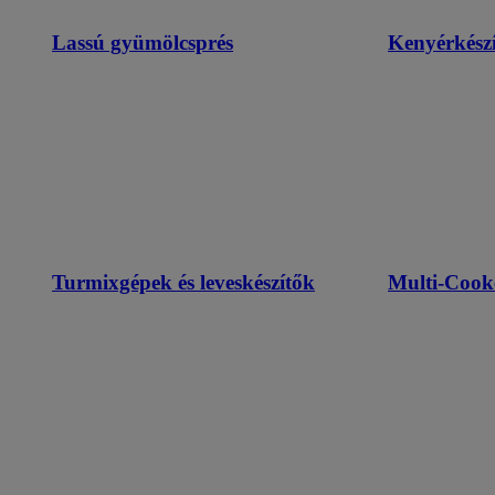
Lassú gyümölcsprés
Kenyérkészí
Turmixgépek és leveskészítők
Multi-Cook