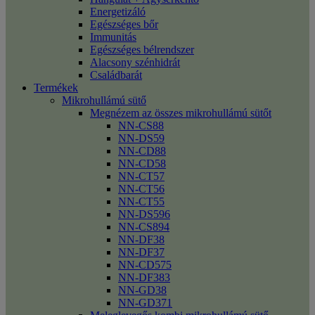
Energetizáló
Egészséges bőr
Immunitás
Egészséges bélrendszer
Alacsony szénhidrát
Családbarát
Termékek
Mikrohullámú sütő
Megnézem az összes mikrohullámú sütőt
NN-CS88
NN-DS59
NN-CD88
NN-CD58
NN-CT57
NN-CT56
NN-CT55
NN-DS596
NN-CS894
NN-DF38
NN-DF37
NN-CD575
NN-DF383
NN-GD38
NN-GD371