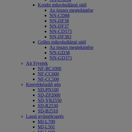
Kombi mikrohullámú sütő
Az összes megtekintése
NN-CD88
NN-DF38
NN-DF37
NN-CD575
NN-DF383
Grilles mikrohullámú sütő
Az összes megtekintése
NN-GD38
NN-GD371
Air Fryerek
NF-BC1000
NF-CC600
NF-CC500
Kenyérkészítő gép
SD-PN100
SD-ZP2000
SD-YR2550
SD-R2530
SD-B2510
Lassú gyümölcsprés
MJ-L700
MJ-L501