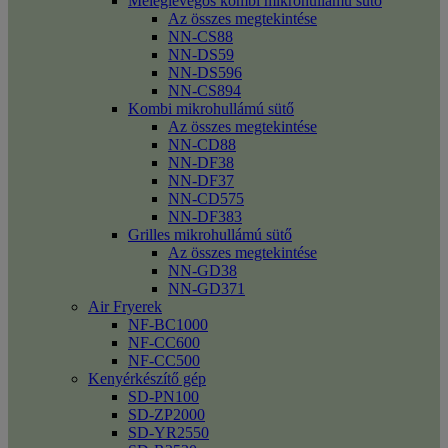
Meleglevegős kombi mikrohullámú sütő
Az összes megtekintése
NN-CS88
NN-DS59
NN-DS596
NN-CS894
Kombi mikrohullámú sütő
Az összes megtekintése
NN-CD88
NN-DF38
NN-DF37
NN-CD575
NN-DF383
Grilles mikrohullámú sütő
Az összes megtekintése
NN-GD38
NN-GD371
Air Fryerek
NF-BC1000
NF-CC600
NF-CC500
Kenyérkészítő gép
SD-PN100
SD-ZP2000
SD-YR2550