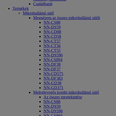
Családbarát
Termékek
Mikrohullámú sütő
Megnézem az összes mikrohullámú sütőt
NN-CS88
NN-DS59
NN-CD88
NN-CD58
NN-CT57
NN-CT56
NN-CT55
NN-DS596
NN-CS894
NN-DF38
NN-DF37
NN-CD575
NN-DF383
NN-GD38
NN-GD371
Meleglevegős kombi mikrohullámú sütő
Az összes megtekintése
NN-CS88
NN-DS59
NN-DS596
NN-CS894