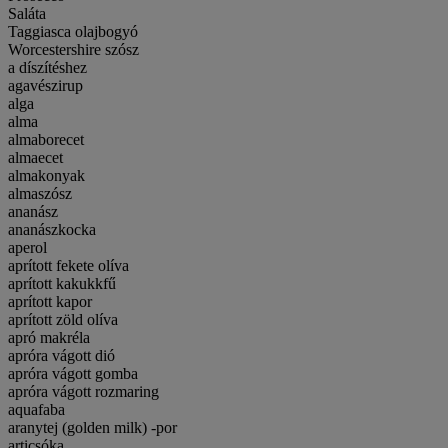
Saláta
Taggiasca olajbogyó
Worcestershire szósz
a díszítéshez
agavészirup
alga
alma
almaborecet
almaecet
almakonyak
almaszósz
ananász
ananászkocka
aperol
aprított fekete olíva
aprított kakukkfű
aprított kapor
aprított zöld olíva
apró makréla
apróra vágott dió
apróra vágott gomba
apróra vágott rozmaring
aquafaba
aranytej (golden milk) -por
articsóka