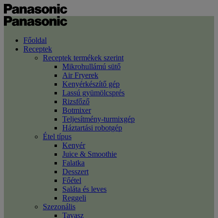
Főoldal
Receptek
Receptek termékek szerint
Mikrohullámú sütő
Air Fryerek
Kenyérkészítő gép
Lassú gyümölcsprés
Rizsfőző
Botmixer
Teljesítmény-turmixgép
Háztartási robotgép
Étel típus
Kenyér
Juice & Smoothie
Falatka
Desszert
Főétel
Saláta és leves
Reggeli
Szezonális
Tavasz