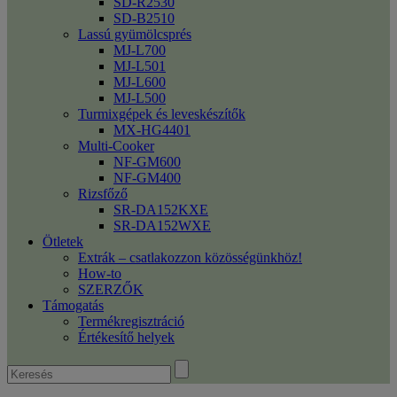
SD-R2530
SD-B2510
Lassú gyümölcsprés
MJ-L700
MJ-L501
MJ-L600
MJ-L500
Turmixgépek és leveskészítők
MX-HG4401
Multi-Cooker
NF-GM600
NF-GM400
Rizsfőző
SR-DA152KXE
SR-DA152WXE
Ötletek
Extrák – csatlakozzon közösségünkhöz!
How-to
SZERZŐK
Támogatás
Termékregisztráció
Értékesítő helyek