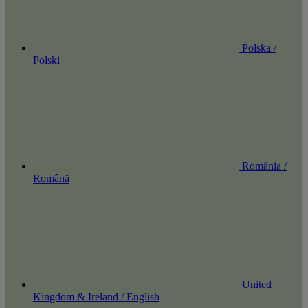
Polska /
Polski
România /
Română
United
Kingdom & Ireland / English