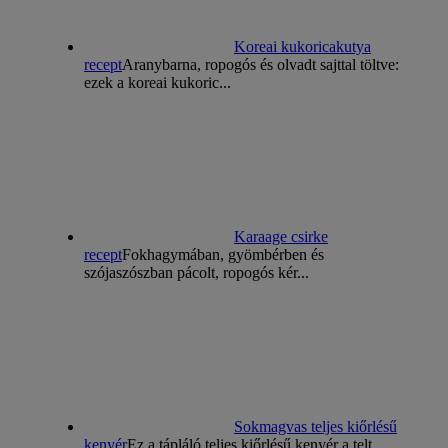
Koreai kukoricakutya
recept
Aranybarna, ropogós és olvadt sajttal töltve:
ezek a koreai kukoric...
Karaage csirke
recept
Fokhagymában, gyömbérben és
szójaszószban pácolt, ropogós kér...
Sokmagvas teljes kiőrlésű
kenyér
Ez a tápláló teljes kiőrlésű kenyér a telt,