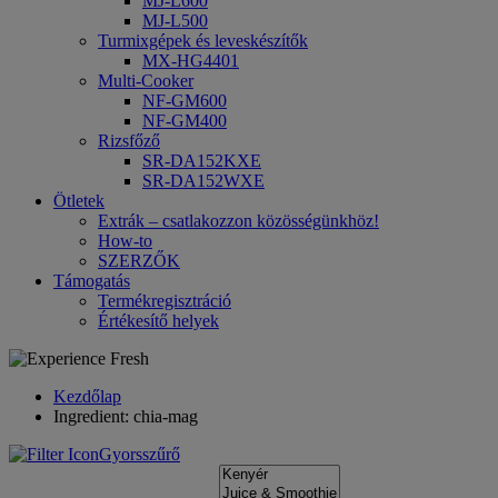
MJ-L600
MJ-L500
Turmixgépek és leveskészítők
MX-HG4401
Multi-Cooker
NF-GM600
NF-GM400
Rizsfőző
SR-DA152KXE
SR-DA152WXE
Ötletek
Extrák – csatlakozzon közösségünkhöz!
How-to
SZERZŐK
Támogatás
Termékregisztráció
Értékesítő helyek
Kezdőlap
Ingredient: chia-mag
Gyorsszűrő