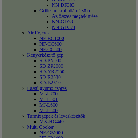
NN-DF383
Grilles mikrohullámú sütő
Az összes megtekintése
NN-GD38
NN-GD371
Air Fryerek
NF-BC1000
NF-CC600
NF-CC500
Kenyérkészítő gép
SD-PN100
SD-ZP2000
SD-YR2550
SD-R2530
SD-B2510
Lassú gyümölcsprés
MJ-L700
MJ-L501
MJ-L600
MJ-L500
Turmixgépek és leveskészítők
MX-HG4401
Multi-Cooker
NF-GM600