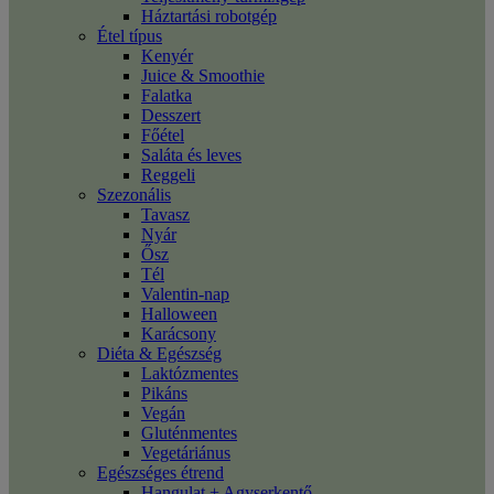
Háztartási robotgép
Étel típus
Kenyér
Juice & Smoothie
Falatka
Desszert
Főétel
Saláta és leves
Reggeli
Szezonális
Tavasz
Nyár
Ősz
Tél
Valentin-nap
Halloween
Karácsony
Diéta & Egészség
Laktózmentes
Pikáns
Vegán
Gluténmentes
Vegetáriánus
Egészséges étrend
Hangulat + Agyserkentő