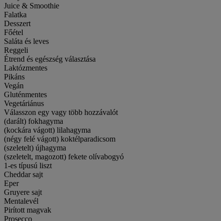
Juice & Smoothie
Falatka
Desszert
Főétel
Saláta és leves
Reggeli
Étrend és egészség választása
Laktózmentes
Pikáns
Vegán
Gluténmentes
Vegetáriánus
Válasszon egy vagy több hozzávalót
(darált) fokhagyma
(kockára vágott) lilahagyma
(négy felé vágott) koktélparadicsom
(szeletelt) újhagyma
(szeletelt, magozott) fekete olívabogyó
1-es típusú liszt
Cheddar sajt
Eper
Gruyere sajt
Mentalevél
Pirított magvak
Prosecco