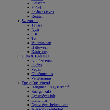
Desszert
Főétel
Saláta és leves
Reggeli
Szezonális
Tavasz
Nyár
Ősz
Tél
Valentin-nap
Halloween
Karácsony
Diéta & Egészség
Laktózmentes
Pikáns
Vegán
Gluténmentes
Vegetáriánus
Egészséges étrend
Hangulat + Agyserkentő
Energetizáló
Egészséges bőr
Immunitás
Egészséges bélrendszer
Alacsony szénhidrát