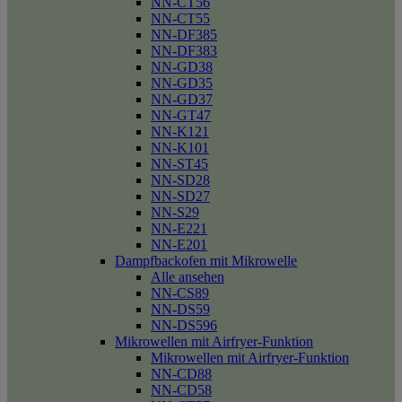
NN-CT56
NN-CT55
NN-DF385
NN-DF383
NN-GD38
NN-GD35
NN-GD37
NN-GT47
NN-K121
NN-K101
NN-ST45
NN-SD28
NN-SD27
NN-S29
NN-E221
NN-E201
Dampfbackofen mit Mikrowelle
Alle ansehen
NN-CS89
NN-DS59
NN-DS596
Mikrowellen mit Airfryer-Funktion
Mikrowellen mit Airfryer-Funktion
NN-CD88
NN-CD58