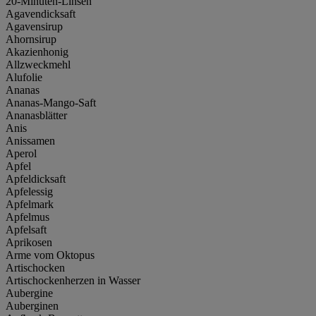
20-Minuten-Linsen
Agavendicksaft
Agavensirup
Ahornsirup
Akazienhonig
Allzweckmehl
Alufolie
Ananas
Ananas-Mango-Saft
Ananasblätter
Anis
Anissamen
Aperol
Apfel
Apfeldicksaft
Apfelessig
Apfelmark
Apfelmus
Apfelsaft
Aprikosen
Arme vom Oktopus
Artischocken
Artischockenherzen in Wasser
Aubergine
Auberginen