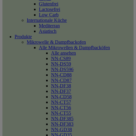
Glutenfrei
Lactosefrei
Low Carb
Internationale Küche
Mediterran
Asiatisch
Produkte
Mikrowelle & Dampfbackofen
Alle Mikrowellen & Dampfbacköfen
Alle ansehen
NN-CS89
NN-DS59
NN-DS596
NN-CD88
NN-CD87
NN-DF38
NN-DF37
NN-CD58
NN-CT57
NN-CT56
NN-CT55
NN-DF385
NN-DF383
NN-GD38
NN-GD35