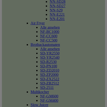
NN-SD28
NN-SD27
NN-S29
NN-E221
NN-E201
Air Fryer
Alle ansehen
NF-BC1000
NF-CC600
NF-CC500
Brotbackautomaten
Alle ansehen
SD-YR2550
SD-YR2540
SD-R2530
SD-PN100
SD-ZD2010
SD-ZP2000
SD-ZX2522
SD-ZB2512
SD-2511
Multikocher
NF-GM600
NF-GM400
Slow Juicer