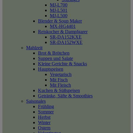
MJ-L700
MJ-L501
MJ-L500
Blender & Soup Maker
MX-HG4401
Reiskocher & Dampfgarer
SR-DA152KXE
SR-DA152WXE
Mahlzeit
Brot & Brötchen
Suppen und Salate
Kleine Gerichte & Snacks
Hauptspeisen
Vegetarisch
Mit Fisch
Mit Fleisch
Kuchen & Süßspeisen
Getränke, Säfte & Smoothies
Saisonales
Frühling
Sommer
Herbst
Winter
Ostern