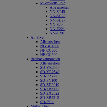
Mikrowelle Solo
Alle ansehen
NN-ST45
NN-SD28
NN-SD27
NN-S29
NN-E221
NN-E201
Air Fryer
Alle ansehen
NF-BC1000
NF-CC600
NF-CC500
Brotbackautomaten
Alle ansehen
SD-YR2550
SD-YR2540
SD-R2530
SD-PN100
SD-ZD2010
SD-ZP2000
SD-ZX2522
SD-ZB2512
SD-2511
Multikocher