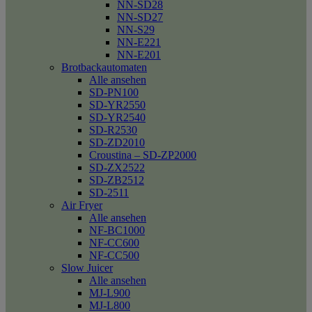
NN-SD28
NN-SD27
NN-S29
NN-E221
NN-E201
Brotbackautomaten
Alle ansehen
SD-PN100
SD-YR2550
SD-YR2540
SD-R2530
SD-ZD2010
Croustina – SD-ZP2000
SD-ZX2522
SD-ZB2512
SD-2511
Air Fryer
Alle ansehen
NF-BC1000
NF-CC600
NF-CC500
Slow Juicer
Alle ansehen
MJ-L900
MJ-L800