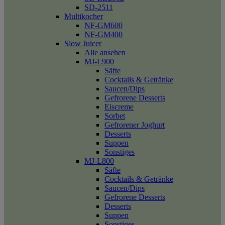
SD-2511
Multikocher
NF-GM600
NF-GM400
Slow Juicer
Alle ansehen
MJ-L900
Säfte
Cocktails & Getränke
Saucen/Dips
Gefrorene Desserts
Eiscreme
Sorbet
Gefrorener Joghurt
Desserts
Suppen
Sonstiges
MJ-L800
Säfte
Cocktails & Getränke
Saucen/Dips
Gefrorene Desserts
Desserts
Suppen
Sonstiges