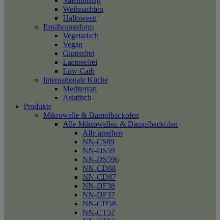
Valentinstag
Weihnachten
Halloween
Ernährungsform
Vegetarisch
Vegan
Glutenfrei
Lactosefrei
Low Carb
Internationale Küche
Mediterran
Asiatisch
Produkte
Mikrowelle & Dampfbackofen
Alle Mikrowellen & Dampfbacköfen
Alle ansehen
NN-CS89
NN-DS59
NN-DS596
NN-CD88
NN-CD87
NN-DF38
NN-DF37
NN-CD58
NN-CT57