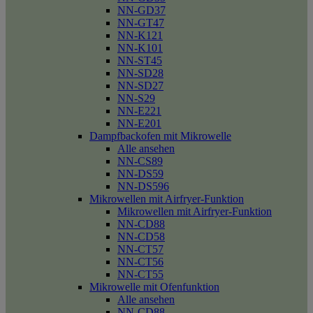
NN-GD37
NN-GT47
NN-K121
NN-K101
NN-ST45
NN-SD28
NN-SD27
NN-S29
NN-E221
NN-E201
Dampfbackofen mit Mikrowelle
Alle ansehen
NN-CS89
NN-DS59
NN-DS596
Mikrowellen mit Airfryer-Funktion
Mikrowellen mit Airfryer-Funktion
NN-CD88
NN-CD58
NN-CT57
NN-CT56
NN-CT55
Mikrowelle mit Ofenfunktion
Alle ansehen
NN-CD88