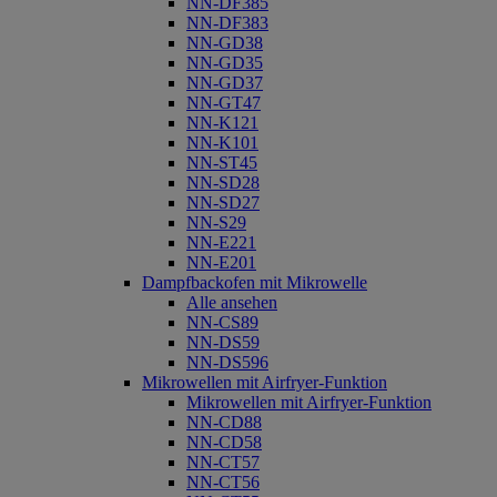
NN-DF385
NN-DF383
NN-GD38
NN-GD35
NN-GD37
NN-GT47
NN-K121
NN-K101
NN-ST45
NN-SD28
NN-SD27
NN-S29
NN-E221
NN-E201
Dampfbackofen mit Mikrowelle
Alle ansehen
NN-CS89
NN-DS59
NN-DS596
Mikrowellen mit Airfryer-Funktion
Mikrowellen mit Airfryer-Funktion
NN-CD88
NN-CD58
NN-CT57
NN-CT56