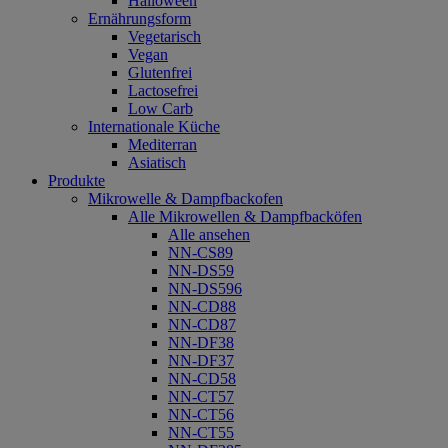
Halloween
Ernährungsform
Vegetarisch
Vegan
Glutenfrei
Lactosefrei
Low Carb
Internationale Küche
Mediterran
Asiatisch
Produkte
Mikrowelle & Dampfbackofen
Alle Mikrowellen & Dampfbacköfen
Alle ansehen
NN-CS89
NN-DS59
NN-DS596
NN-CD88
NN-CD87
NN-DF38
NN-DF37
NN-CD58
NN-CT57
NN-CT56
NN-CT55