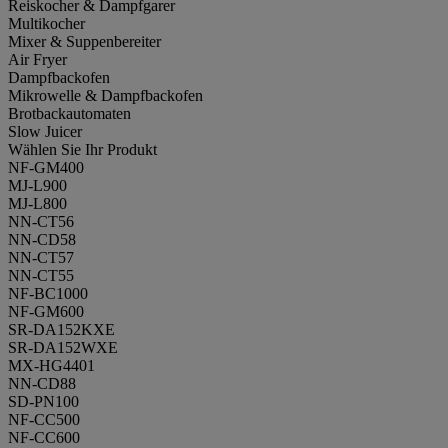
Reiskocher & Dampfgarer
Multikocher
Mixer & Suppenbereiter
Air Fryer
Dampfbackofen
Mikrowelle & Dampfbackofen
Brotbackautomaten
Slow Juicer
Wählen Sie Ihr Produkt
NF-GM400
MJ-L900
MJ-L800
NN-CT56
NN-CD58
NN-CT57
NN-CT55
NF-BC1000
NF-GM600
SR-DA152KXE
SR-DA152WXE
MX-HG4401
NN-CD88
SD-PN100
NF-CC500
NF-CC600