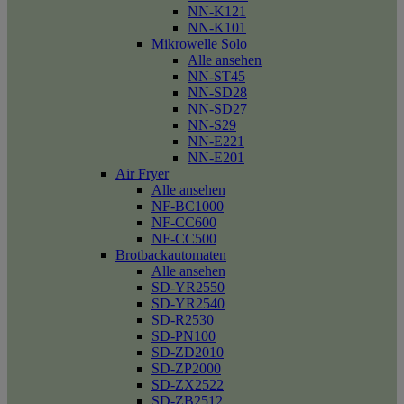
NN-K121
NN-K101
Mikrowelle Solo
Alle ansehen
NN-ST45
NN-SD28
NN-SD27
NN-S29
NN-E221
NN-E201
Air Fryer
Alle ansehen
NF-BC1000
NF-CC600
NF-CC500
Brotbackautomaten
Alle ansehen
SD-YR2550
SD-YR2540
SD-R2530
SD-PN100
SD-ZD2010
SD-ZP2000
SD-ZX2522
SD-ZB2512