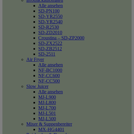
Brotbackautomaten
Alle ansehen
SD-PN100
SD-YR2550
SD-YR2540
SD-R2530
SD-ZD2010
Croustina – SD-ZP2000
SD-ZX2522
SD-ZB2512
SD-2511
Air Fryer
Alle ansehen
NF-BC1000
NF-CC600
NF-CC500
Slow Juicer
Alle ansehen
MJ-L900
MJ-L800
MJ-L700
MJ-L501
MJ-L500
Mixer & Suppenbereiter
MX-HG4401