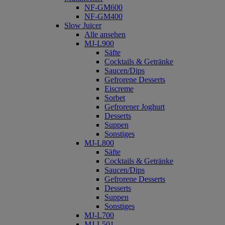
NF-GM600
NF-GM400
Slow Juicer
Alle ansehen
MJ-L900
Säfte
Cocktails & Getränke
Saucen/Dips
Gefrorene Desserts
Eiscreme
Sorbet
Gefrorener Joghurt
Desserts
Suppen
Sonstiges
MJ-L800
Säfte
Cocktails & Getränke
Saucen/Dips
Gefrorene Desserts
Desserts
Suppen
Sonstiges
MJ-L700
MJ-L501