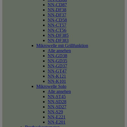
NN-CD87
NN-DF38
NN-DF37
NN-CD58
NN-CT57
NN-CT56
NN-DF385
NN-DF383
Mikrowelle mit Grillfunktion
Alle ansehen
NN-GD38
NN-GD35
NN-GD37
NN-GT47
NN-K121
NN-K101
Mikrowelle Solo
Alle ansehen
NN-ST45
NN-SD28
NN-SD27
NN-S29
NN-E221
NN-E201