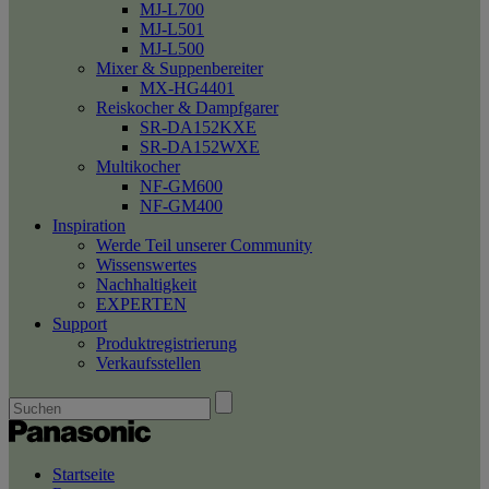
MJ-L700
MJ-L501
MJ-L500
Mixer & Suppenbereiter
MX-HG4401
Reiskocher & Dampfgarer
SR-DA152KXE
SR-DA152WXE
Multikocher
NF-GM600
NF-GM400
Inspiration
Werde Teil unserer Community
Wissenswertes
Nachhaltigkeit
EXPERTEN
Support
Produktregistrierung
Verkaufsstellen
Startseite