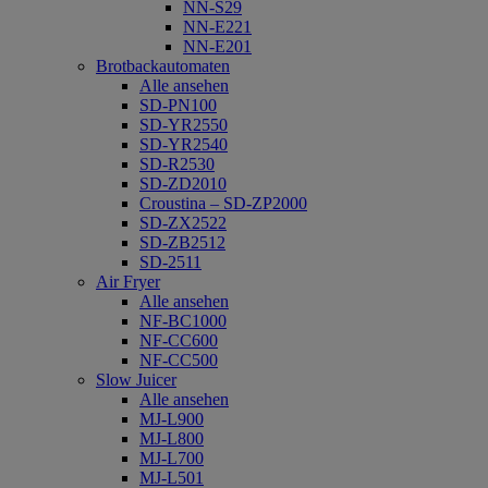
NN-S29
NN-E221
NN-E201
Brotbackautomaten
Alle ansehen
SD-PN100
SD-YR2550
SD-YR2540
SD-R2530
SD-ZD2010
Croustina – SD-ZP2000
SD-ZX2522
SD-ZB2512
SD-2511
Air Fryer
Alle ansehen
NF-BC1000
NF-CC600
NF-CC500
Slow Juicer
Alle ansehen
MJ-L900
MJ-L800
MJ-L700
MJ-L501