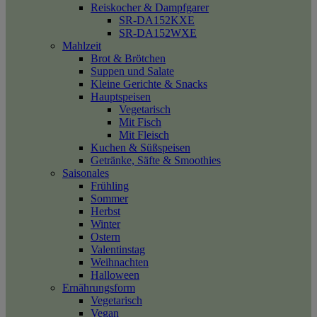
Reiskocher & Dampfgarer
SR-DA152KXE
SR-DA152WXE
Mahlzeit
Brot & Brötchen
Suppen und Salate
Kleine Gerichte & Snacks
Hauptspeisen
Vegetarisch
Mit Fisch
Mit Fleisch
Kuchen & Süßspeisen
Getränke, Säfte & Smoothies
Saisonales
Frühling
Sommer
Herbst
Winter
Ostern
Valentinstag
Weihnachten
Halloween
Ernährungsform
Vegetarisch
Vegan