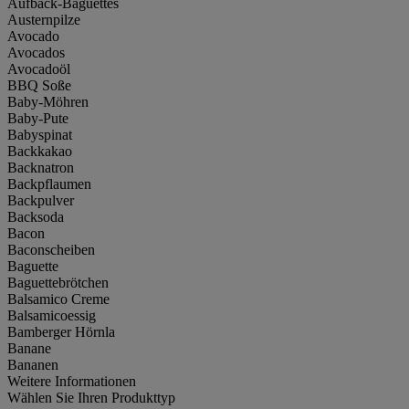
Aufback-Baguettes
Austernpilze
Avocado
Avocados
Avocadoöl
BBQ Soße
Baby-Möhren
Baby-Pute
Babyspinat
Backkakao
Backnatron
Backpflaumen
Backpulver
Backsoda
Bacon
Baconscheiben
Baguette
Baguettebrötchen
Balsamico Creme
Balsamicoessig
Bamberger Hörnla
Banane
Bananen
Weitere Informationen
Wählen Sie Ihren Produkttyp