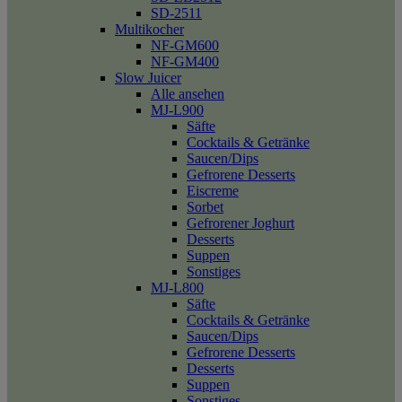
SD-2511
Multikocher
NF-GM600
NF-GM400
Slow Juicer
Alle ansehen
MJ-L900
Säfte
Cocktails & Getränke
Saucen/Dips
Gefrorene Desserts
Eiscreme
Sorbet
Gefrorener Joghurt
Desserts
Suppen
Sonstiges
MJ-L800
Säfte
Cocktails & Getränke
Saucen/Dips
Gefrorene Desserts
Desserts
Suppen
Sonstiges