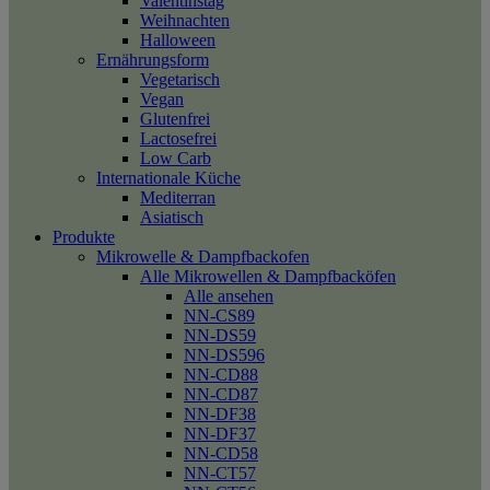
Valentinstag
Weihnachten
Halloween
Ernährungsform
Vegetarisch
Vegan
Glutenfrei
Lactosefrei
Low Carb
Internationale Küche
Mediterran
Asiatisch
Produkte
Mikrowelle & Dampfbackofen
Alle Mikrowellen & Dampfbacköfen
Alle ansehen
NN-CS89
NN-DS59
NN-DS596
NN-CD88
NN-CD87
NN-DF38
NN-DF37
NN-CD58
NN-CT57