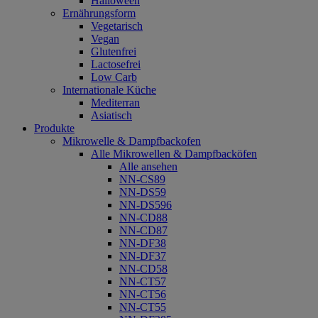
Halloween
Ernährungsform
Vegetarisch
Vegan
Glutenfrei
Lactosefrei
Low Carb
Internationale Küche
Mediterran
Asiatisch
Produkte
Mikrowelle & Dampfbackofen
Alle Mikrowellen & Dampfbacköfen
Alle ansehen
NN-CS89
NN-DS59
NN-DS596
NN-CD88
NN-CD87
NN-DF38
NN-DF37
NN-CD58
NN-CT57
NN-CT56
NN-CT55