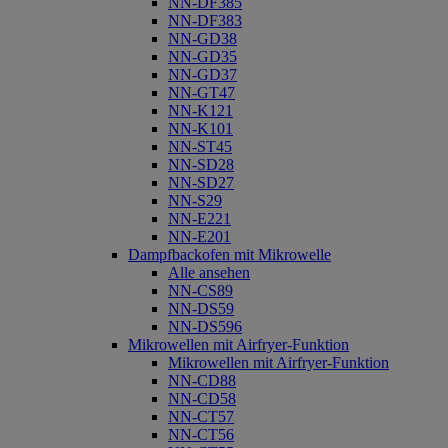
NN-DF385
NN-DF383
NN-GD38
NN-GD35
NN-GD37
NN-GT47
NN-K121
NN-K101
NN-ST45
NN-SD28
NN-SD27
NN-S29
NN-E221
NN-E201
Dampfbackofen mit Mikrowelle
Alle ansehen
NN-CS89
NN-DS59
NN-DS596
Mikrowellen mit Airfryer-Funktion
Mikrowellen mit Airfryer-Funktion
NN-CD88
NN-CD58
NN-CT57
NN-CT56