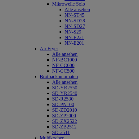
Mikrowelle Solo
Alle ansehen
NN-ST45
NN-SD28
NN-SD27
NN-S29
NN-E221
NN-E201
Air Fryer
Alle ansehen
NF-BC1000
NF-CC600
NF-CC500
Brotbackautomaten
Alle ansehen
SD-YR2550
SD-YR2540
SD-R2530
SD-PN100
SD-ZD2010
SD-ZP2000
SD-ZX2522
SD-ZB2512
SD-2511
Multikocher