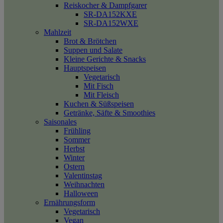
Reiskocher & Dampfgarer
SR-DA152KXE
SR-DA152WXE
Mahlzeit
Brot & Brötchen
Suppen und Salate
Kleine Gerichte & Snacks
Hauptspeisen
Vegetarisch
Mit Fisch
Mit Fleisch
Kuchen & Süßspeisen
Getränke, Säfte & Smoothies
Saisonales
Frühling
Sommer
Herbst
Winter
Ostern
Valentinstag
Weihnachten
Halloween
Ernährungsform
Vegetarisch
Vegan