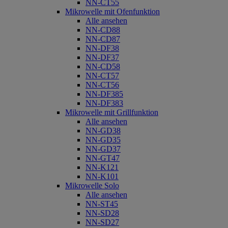
NN-CT55
Mikrowelle mit Ofenfunktion
Alle ansehen
NN-CD88
NN-CD87
NN-DF38
NN-DF37
NN-CD58
NN-CT57
NN-CT56
NN-DF385
NN-DF383
Mikrowelle mit Grillfunktion
Alle ansehen
NN-GD38
NN-GD35
NN-GD37
NN-GT47
NN-K121
NN-K101
Mikrowelle Solo
Alle ansehen
NN-ST45
NN-SD28
NN-SD27