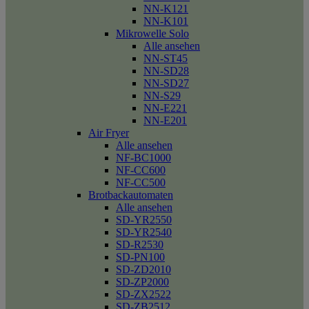
NN-K121
NN-K101
Mikrowelle Solo
Alle ansehen
NN-ST45
NN-SD28
NN-SD27
NN-S29
NN-E221
NN-E201
Air Fryer
Alle ansehen
NF-BC1000
NF-CC600
NF-CC500
Brotbackautomaten
Alle ansehen
SD-YR2550
SD-YR2540
SD-R2530
SD-PN100
SD-ZD2010
SD-ZP2000
SD-ZX2522
SD-ZB2512