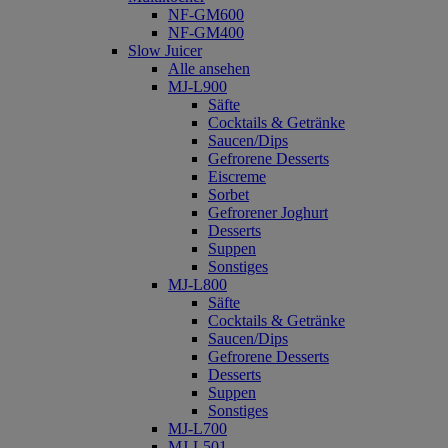
NF-GM600
NF-GM400
Slow Juicer
Alle ansehen
MJ-L900
Säfte
Cocktails & Getränke
Saucen/Dips
Gefrorene Desserts
Eiscreme
Sorbet
Gefrorener Joghurt
Desserts
Suppen
Sonstiges
MJ-L800
Säfte
Cocktails & Getränke
Saucen/Dips
Gefrorene Desserts
Desserts
Suppen
Sonstiges
MJ-L700
MJ-L501