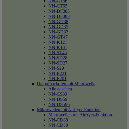
NN-CT56
NN-CT55
NN-DF385
NN-DF383
NN-GD38
NN-GD35
NN-GD37
NN-GT47
NN-K121
NN-K101
NN-ST45
NN-SD28
NN-SD27
NN-S29
NN-E221
NN-E201
Dampfbackofen mit Mikrowelle
Alle ansehen
NN-CS89
NN-DS59
NN-DS596
Mikrowellen mit Airfryer-Funktion
Mikrowellen mit Airfryer-Funktion
NN-CD88
NN-CD58