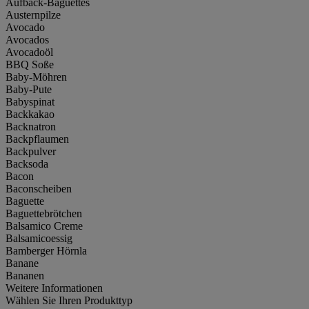
Aufback-Baguettes
Austernpilze
Avocado
Avocados
Avocadoöl
BBQ Soße
Baby-Möhren
Baby-Pute
Babyspinat
Backkakao
Backnatron
Backpflaumen
Backpulver
Backsoda
Bacon
Baconscheiben
Baguette
Baguettebrötchen
Balsamico Creme
Balsamicoessig
Bamberger Hörnla
Banane
Bananen
Weitere Informationen
Wählen Sie Ihren Produkttyp