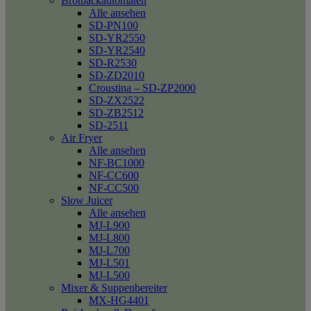
Brotbackautomaten
Alle ansehen
SD-PN100
SD-YR2550
SD-YR2540
SD-R2530
SD-ZD2010
Croustina – SD-ZP2000
SD-ZX2522
SD-ZB2512
SD-2511
Air Fryer
Alle ansehen
NF-BC1000
NF-CC600
NF-CC500
Slow Juicer
Alle ansehen
MJ-L900
MJ-L800
MJ-L700
MJ-L501
MJ-L500
Mixer & Suppenbereiter
MX-HG4401