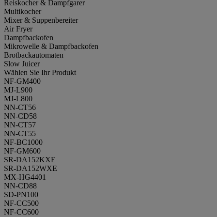
Reiskocher & Dampfgarer
Multikocher
Mixer & Suppenbereiter
Air Fryer
Dampfbackofen
Mikrowelle & Dampfbackofen
Brotbackautomaten
Slow Juicer
Wählen Sie Ihr Produkt
NF-GM400
MJ-L900
MJ-L800
NN-CT56
NN-CD58
NN-CT57
NN-CT55
NF-BC1000
NF-GM600
SR-DA152KXE
SR-DA152WXE
MX-HG4401
NN-CD88
SD-PN100
NF-CC500
NF-CC600