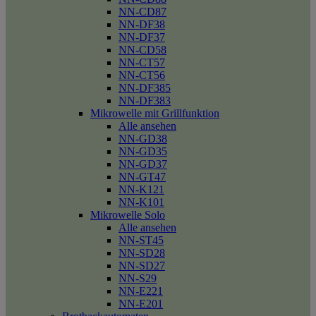
NN-CD87
NN-DF38
NN-DF37
NN-CD58
NN-CT57
NN-CT56
NN-DF385
NN-DF383
Mikrowelle mit Grillfunktion
Alle ansehen
NN-GD38
NN-GD35
NN-GD37
NN-GT47
NN-K121
NN-K101
Mikrowelle Solo
Alle ansehen
NN-ST45
NN-SD28
NN-SD27
NN-S29
NN-E221
NN-E201