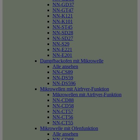
NN-GD37
NN-GT47
NN-K121
NN-K101
NN-ST45
NN-SD28
NN-SD27
NN-S29
NN-E221
NN-E201
Dampfbackofen mit Mikrowelle
Alle ansehen
NN-CS89
NN-DS59
NN-DS596
Mikrowellen mit Airfryer-Funktion
Mikrowellen mit Airfryer-Funktion
NN-CD88
NN-CD58
NN-CT57
NN-CT56
NN-CT55
Mikrowelle mit Ofenfunktion
Alle ansehen
NN-CD88