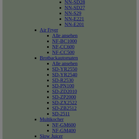
NN-SD28
NN-SD27
NN-S29
NN-E221
NN-E201
Air Fryer
Alle ansehen
NF-BC1000
NF-CC600
NF-CC500
Brotbackautomaten
Alle ansehen
SD-YR2550
SD-YR2540
SD-R2530
SD-PN100
SD-ZD2010
SD-ZP2000
SD-ZX2522
SD-ZB2512
SD-2511
Multikocher
NF-GM600
NF-GM400
Slow Juicer