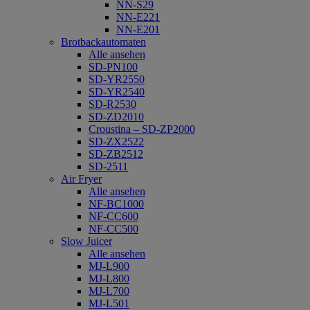
NN-S29
NN-E221
NN-E201
Brotbackautomaten
Alle ansehen
SD-PN100
SD-YR2550
SD-YR2540
SD-R2530
SD-ZD2010
Croustina – SD-ZP2000
SD-ZX2522
SD-ZB2512
SD-2511
Air Fryer
Alle ansehen
NF-BC1000
NF-CC600
NF-CC500
Slow Juicer
Alle ansehen
MJ-L900
MJ-L800
MJ-L700
MJ-L501