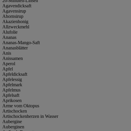
20-Minuten-Linsen
Agavendicksaft
Agavensirup
Ahornsirup
Akazienhonig
Allzweckmehl
Alufolie
Ananas
Ananas-Mango-Saft
Ananasblätter
Anis
Anissamen
Aperol
Apfel
Apfeldicksaft
Apfelessig
Apfelmark
Apfelmus
Apfelsaft
Aprikosen
Arme vom Oktopus
Artischocken
Artischockenherzen in Wasser
Aubergine
Auberginen