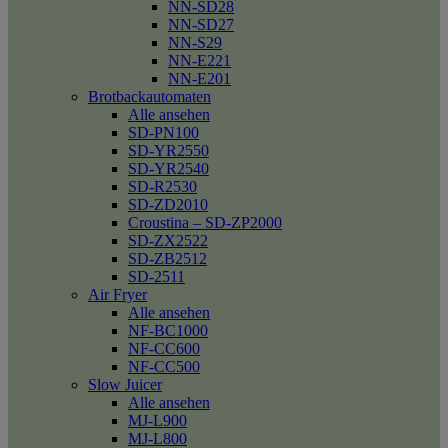
NN-SD28
NN-SD27
NN-S29
NN-E221
NN-E201
Brotbackautomaten
Alle ansehen
SD-PN100
SD-YR2550
SD-YR2540
SD-R2530
SD-ZD2010
Croustina – SD-ZP2000
SD-ZX2522
SD-ZB2512
SD-2511
Air Fryer
Alle ansehen
NF-BC1000
NF-CC600
NF-CC500
Slow Juicer
Alle ansehen
MJ-L900
MJ-L800