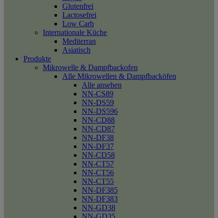
Glutenfrei
Lactosefrei
Low Carb
Internationale Küche
Mediterran
Asiatisch
Produkte
Mikrowelle & Dampfbackofen
Alle Mikrowellen & Dampfbacköfen
Alle ansehen
NN-CS89
NN-DS59
NN-DS596
NN-CD88
NN-CD87
NN-DF38
NN-DF37
NN-CD58
NN-CT57
NN-CT56
NN-CT55
NN-DF385
NN-DF383
NN-GD38
NN-GD35