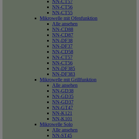
NN-CT57
NN-CT56
NN-CT55
Mikrowelle mit Ofenfunktion
Alle ansehen
NN-CD88
NN-CD87
NN-DF38
NN-DF37
NN-CD58
NN-CT57
NN-CT56
NN-DF385
NN-DF383
Mikrowelle mit Grillfunktion
Alle ansehen
NN-GD38
NN-GD35
NN-GD37
NN-GT47
NN-K121
NN-K101
Mikrowelle Solo
Alle ansehen
NN-ST45