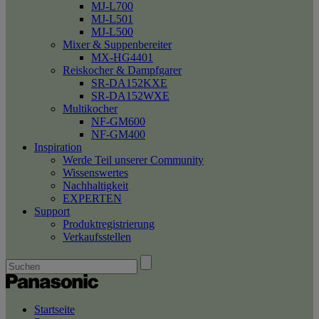
MJ-L700
MJ-L501
MJ-L500
Mixer & Suppenbereiter
MX-HG4401
Reiskocher & Dampfgarer
SR-DA152KXE
SR-DA152WXE
Multikocher
NF-GM600
NF-GM400
Inspiration
Werde Teil unserer Community
Wissenswertes
Nachhaltigkeit
EXPERTEN
Support
Produktregistrierung
Verkaufsstellen
Startseite