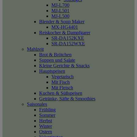
MJ-L700
MJ-L501
MJ-L500
Blender & Soup Maker
MX-HG4401
Reiskocher & Dampfgarer
SR-DA152KXE
SR-DA152WXE
Mahlzeit
Brot & Brötchen
Suppen und Salate
Kleine Gerichte & Snacks
Hauptspeisen
Vegetarisch
Mit Fisch
Mit Fleisch
Kuchen & Süßspeisen
Getränke, Säfte & Smoothies
Saisonales
Frühling
Sommer
Herbst
Winter
Ostern