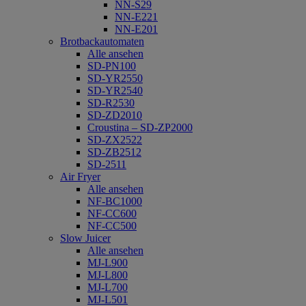
NN-S29
NN-E221
NN-E201
Brotbackautomaten
Alle ansehen
SD-PN100
SD-YR2550
SD-YR2540
SD-R2530
SD-ZD2010
Croustina – SD-ZP2000
SD-ZX2522
SD-ZB2512
SD-2511
Air Fryer
Alle ansehen
NF-BC1000
NF-CC600
NF-CC500
Slow Juicer
Alle ansehen
MJ-L900
MJ-L800
MJ-L700
MJ-L501