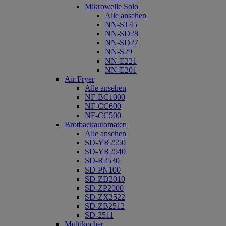
Mikrowelle Solo
Alle ansehen
NN-ST45
NN-SD28
NN-SD27
NN-S29
NN-E221
NN-E201
Air Fryer
Alle ansehen
NF-BC1000
NF-CC600
NF-CC500
Brotbackautomaten
Alle ansehen
SD-YR2550
SD-YR2540
SD-R2530
SD-PN100
SD-ZD2010
SD-ZP2000
SD-ZX2522
SD-ZB2512
SD-2511
Multikocher