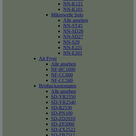
NN-K121
NN-K101
Mikrowelle Solo
Alle ansehen
NN-ST45
NN-SD28
NN-SD27
NN-S29
NN-E221
NN-E201
Air Fryer
Alle ansehen
NF-BC1000
NF-CC600
NF-CC500
Brotbackautomaten
Alle ansehen
SD-YR2550
SD-YR2540
SD-R2530
SD-PN100
SD-ZD2010
SD-ZP2000
SD-ZX2522
SD-ZB2512