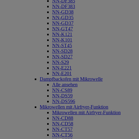
NN-DF385
NN-DF383
NN-GD38
NN-GD35
NN-GD37
NN-GT47
NN-K121
NN-K101
NN-ST45
NN-SD28
NN-SD27
NN-S29
NN-E221
NN-E201
Dampfbackofen mit Mikrowelle
Alle ansehen
NN-CS89
NN-DS59
NN-DS596
Mikrowellen mit Airfryer-Funktion
Mikrowellen mit Airfryer-Funktion
NN-CD88
NN-CD58
NN-CT57
NN-CT56