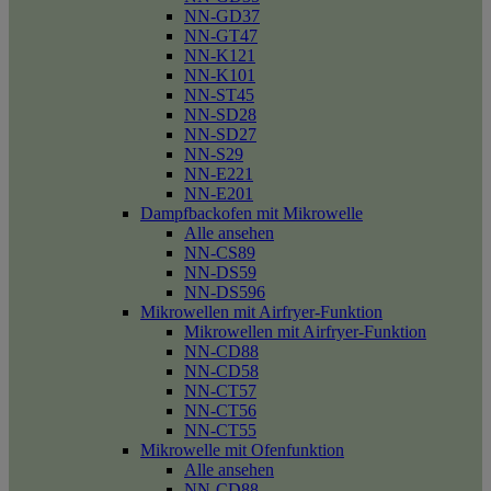
NN-GD37
NN-GT47
NN-K121
NN-K101
NN-ST45
NN-SD28
NN-SD27
NN-S29
NN-E221
NN-E201
Dampfbackofen mit Mikrowelle
Alle ansehen
NN-CS89
NN-DS59
NN-DS596
Mikrowellen mit Airfryer-Funktion
Mikrowellen mit Airfryer-Funktion
NN-CD88
NN-CD58
NN-CT57
NN-CT56
NN-CT55
Mikrowelle mit Ofenfunktion
Alle ansehen
NN-CD88