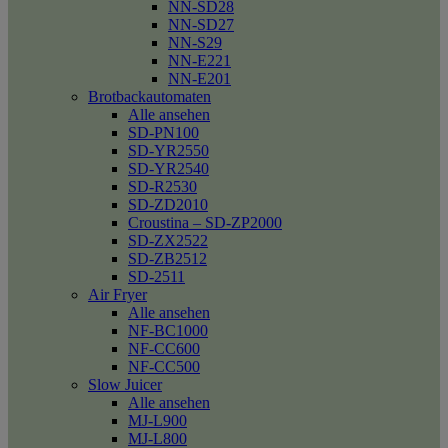
NN-SD28
NN-SD27
NN-S29
NN-E221
NN-E201
Brotbackautomaten
Alle ansehen
SD-PN100
SD-YR2550
SD-YR2540
SD-R2530
SD-ZD2010
Croustina – SD-ZP2000
SD-ZX2522
SD-ZB2512
SD-2511
Air Fryer
Alle ansehen
NF-BC1000
NF-CC600
NF-CC500
Slow Juicer
Alle ansehen
MJ-L900
MJ-L800