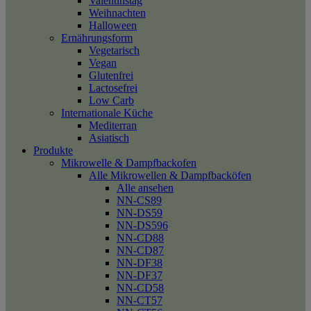
Valentinstag
Weihnachten
Halloween
Ernährungsform
Vegetarisch
Vegan
Glutenfrei
Lactosefrei
Low Carb
Internationale Küche
Mediterran
Asiatisch
Produkte
Mikrowelle & Dampfbackofen
Alle Mikrowellen & Dampfbacköfen
Alle ansehen
NN-CS89
NN-DS59
NN-DS596
NN-CD88
NN-CD87
NN-DF38
NN-DF37
NN-CD58
NN-CT57