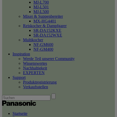
MJ-L700
MJ-L501
MJ-L500
Mixer & Suppenbereiter
MX-HG4401
Reiskocher & Dampfgarer
SR-DA152KXE
SR-DA152WXE
Multikocher
NF-GM600
NF-GM400
Inspiration
Werde Teil unserer Community
Wissenswertes
Nachhaltigkeit
EXPERTEN
Support
Produktregistrierung
Verkaufsstellen
Startseite