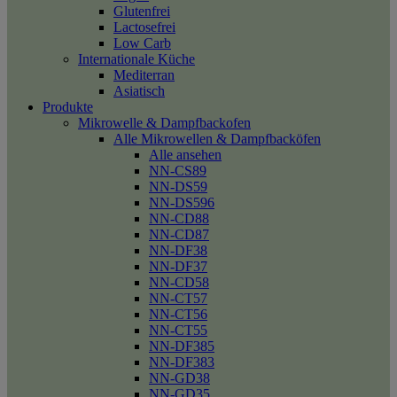
Glutenfrei
Lactosefrei
Low Carb
Internationale Küche
Mediterran
Asiatisch
Produkte
Mikrowelle & Dampfbackofen
Alle Mikrowellen & Dampfbacköfen
Alle ansehen
NN-CS89
NN-DS59
NN-DS596
NN-CD88
NN-CD87
NN-DF38
NN-DF37
NN-CD58
NN-CT57
NN-CT56
NN-CT55
NN-DF385
NN-DF383
NN-GD38
NN-GD35