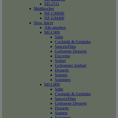
SD-2511
Multikocher
NF-GM600
NF-GM400
Slow Juicer
Alle ansehen
MJ-L900
Säfte
Cocktails & Getränke
Saucen/Dips
Gefrorene Desserts
Eiscreme
Sorbet
Gefrorener Joghurt
Desserts
Suppen
Sonstiges
MJ-L800
Säfte
Cocktails & Getränke
Saucen/Dips
Gefrorene Desserts
Desserts
Suppen
Sonstiges