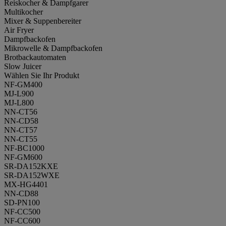
Reiskocher & Dampfgarer
Multikocher
Mixer & Suppenbereiter
Air Fryer
Dampfbackofen
Mikrowelle & Dampfbackofen
Brotbackautomaten
Slow Juicer
Wählen Sie Ihr Produkt
NF-GM400
MJ-L900
MJ-L800
NN-CT56
NN-CD58
NN-CT57
NN-CT55
NF-BC1000
NF-GM600
SR-DA152KXE
SR-DA152WXE
MX-HG4401
NN-CD88
SD-PN100
NF-CC500
NF-CC600