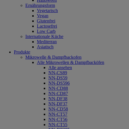
Halloween
Ernährungsform
Vegetarisch
Vegan
Glutenfrei
Lactosefrei
Low Carb
Internationale Küche
Mediterran
Asiatisch
Produkte
Mikrowelle & Dampfbackofen
Alle Mikrowellen & Dampfbacköfen
Alle ansehen
NN-CS89
NN-DS59
NN-DS596
NN-CD88
NN-CD87
NN-DF38
NN-DF37
NN-CD58
NN-CT57
NN-CT56
NN-CT55