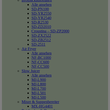
Brotbackautomaten
Alle ansehen
SD-PN100
SD-YR2550
SD-YR2540
SD-R2530
SD-ZD2010
Croustina – SD-ZP2000
SD-ZX2522
SD-ZB2512
SD-2511
Air Fryer
Alle ansehen
NF-BC1000
NF-CC600
NF-CC500
Slow Juicer
Alle ansehen
MJ-L900
MJ-L800
MJ-L700
MJ-L501
MJ-L500
Mixer & Suppenbereiter
MX-HG4401