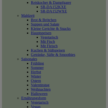
Reiskocher & Dampfgarer
SR-DA152KXE
SR-DA152WXE
Mahlzeit
Brot & Brötchen
Suppen und Salate
Kleine Gerichte & Snacks
Hauptspeisen
Vegetarisch
Mit Fisch
Mit Fleisch
Kuchen & Süßspeisen
Getränke, Säfte & Smoothies
Saisonales
Frühling
Sommer
Herbst
Winter
Ostern
Valentinstag
Weihnachten
Halloween
Ernährungsform
Vegetarisch
Vegan