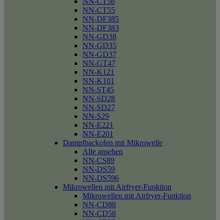
NN-CT56
NN-CT55
NN-DF385
NN-DF383
NN-GD38
NN-GD35
NN-GD37
NN-GT47
NN-K121
NN-K101
NN-ST45
NN-SD28
NN-SD27
NN-S29
NN-E221
NN-E201
Dampfbackofen mit Mikrowelle
Alle ansehen
NN-CS89
NN-DS59
NN-DS596
Mikrowellen mit Airfryer-Funktion
Mikrowellen mit Airfryer-Funktion
NN-CD88
NN-CD58