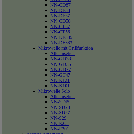
NN-CD87
NN-DF38
NN-DF37
NN-CD58
NN-CT57
NN-CT56
NN-DF385
NN-DF383
Mikrowelle mit Grillfunktion
Alle ansehen
NN-GD38
NN-GD35
NN-GD37
NN-GT47
NN-K121
NN-K101
Mikrowelle Solo
Alle ansehen
NN-ST45
NN-SD28
NN-SD27
NN-S29
NN-E221
NN-E201