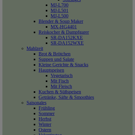
MJ-L700
MJ-L501
MJ-L500
Blender & Soup Maker
MX-HG4401
Reiskocher & Dampfgarer
SR-DA152KXE
SR-DA152WXE
Mahlzeit
Brot & Brötchen
Suppen und Salate
Kleine Gerichte & Snacks
Hauptspeisen
Vegetarisch
Mit Fisch
Mit Fleisch
Kuchen & Süßspeisen
Getränke, Säfte & Smoothies
Saisonales
Frühling
Sommer
Herbst
Winter
Ostern