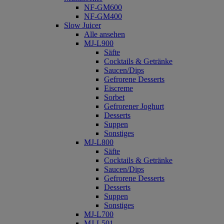
NF-GM600
NF-GM400
Slow Juicer
Alle ansehen
MJ-L900
Säfte
Cocktails & Getränke
Saucen/Dips
Gefrorene Desserts
Eiscreme
Sorbet
Gefrorener Joghurt
Desserts
Suppen
Sonstiges
MJ-L800
Säfte
Cocktails & Getränke
Saucen/Dips
Gefrorene Desserts
Desserts
Suppen
Sonstiges
MJ-L700
MJ-L501