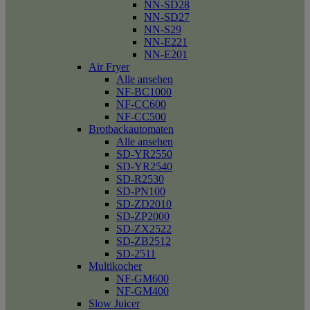
NN-SD28
NN-SD27
NN-S29
NN-E221
NN-E201
Air Fryer
Alle ansehen
NF-BC1000
NF-CC600
NF-CC500
Brotbackautomaten
Alle ansehen
SD-YR2550
SD-YR2540
SD-R2530
SD-PN100
SD-ZD2010
SD-ZP2000
SD-ZX2522
SD-ZB2512
SD-2511
Multikocher
NF-GM600
NF-GM400
Slow Juicer