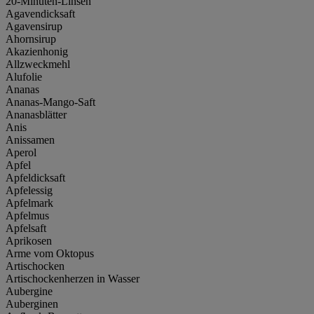
20-Minuten-Linsen
Agavendicksaft
Agavensirup
Ahornsirup
Akazienhonig
Allzweckmehl
Alufolie
Ananas
Ananas-Mango-Saft
Ananasblätter
Anis
Anissamen
Aperol
Apfel
Apfeldicksaft
Apfelessig
Apfelmark
Apfelmus
Apfelsaft
Aprikosen
Arme vom Oktopus
Artischocken
Artischockenherzen in Wasser
Aubergine
Auberginen