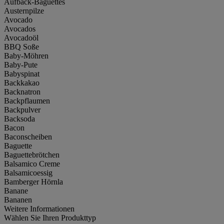
Aufback-Baguettes
Austernpilze
Avocado
Avocados
Avocadoöl
BBQ Soße
Baby-Möhren
Baby-Pute
Babyspinat
Backkakao
Backnatron
Backpflaumen
Backpulver
Backsoda
Bacon
Baconscheiben
Baguette
Baguettebrötchen
Balsamico Creme
Balsamicoessig
Bamberger Hörnla
Banane
Bananen
Weitere Informationen
Wählen Sie Ihren Produkttyp