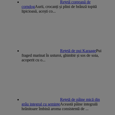
Rețetă coreeană de
corndog
Aurii, crocanți și plini de brânză topită
lipicioasă, acești co...
Rețetă de pui Karaage
Pui
fraged marinat în usturoi, ghimbir și sos de soia,
acoperit cu o...
Rețetă de pâine mică din
grâu integral cu semințe
Această pâine integrală
hrănitoare îmbină aroma consistentă de ...