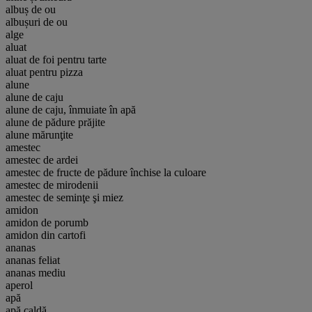
albuș de ou
albușuri de ou
alge
aluat
aluat de foi pentru tarte
aluat pentru pizza
alune
alune de caju
alune de caju, înmuiate în apă
alune de pădure prăjite
alune mărunţite
amestec
amestec de ardei
amestec de fructe de pădure închise la culoare
amestec de mirodenii
amestec de seminţe şi miez
amidon
amidon de porumb
amidon din cartofi
ananas
ananas feliat
ananas mediu
aperol
apă
apă caldă