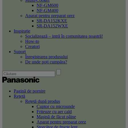
Multi-Cooker
NF-GM600
NF-GM400
Aparat pentru preparat orez
SR-DA152KXE
SR-DA152WXE
Inspirație
Socializează – intră în comunitatea noastră!
How-to
Creatori
Suport
Înregistrarea produsului
De unde poți cumpăra?
Pagină de pornire
Reţetă
Reţetă după produs
Cuptor cu microunde
Friteuze cu aer cald
Maşină de făcut pâine
Aparat pentru preparat orez
Storcător de fructe lent