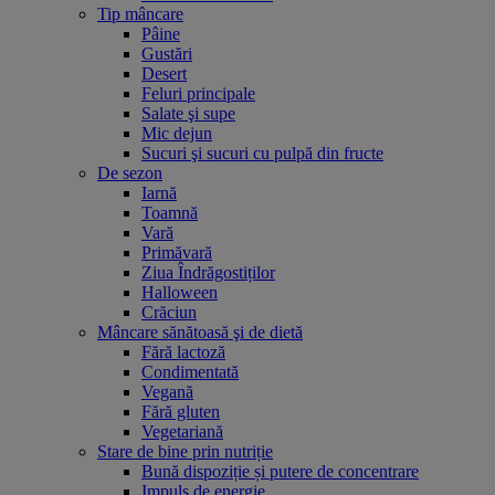
Tip mâncare
Pâine
Gustări
Desert
Feluri principale
Salate şi supe
Mic dejun
Sucuri şi sucuri cu pulpă din fructe
De sezon
Iarnă
Toamnă
Vară
Primăvară
Ziua Îndrăgostiților
Halloween
Crăciun
Mâncare sănătoasă şi de dietă
Fără lactoză
Condimentată
Vegană
Fără gluten
Vegetariană
Stare de bine prin nutriție
Bună dispoziție și putere de concentrare
Impuls de energie