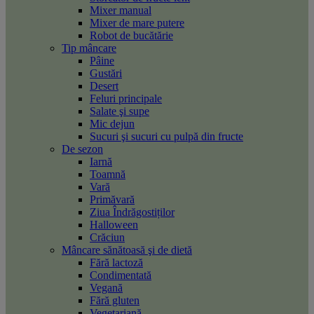
Mixer manual
Mixer de mare putere
Robot de bucătărie
Tip mâncare
Pâine
Gustări
Desert
Feluri principale
Salate şi supe
Mic dejun
Sucuri şi sucuri cu pulpă din fructe
De sezon
Iarnă
Toamnă
Vară
Primăvară
Ziua Îndrăgostiților
Halloween
Crăciun
Mâncare sănătoasă şi de dietă
Fără lactoză
Condimentată
Vegană
Fără gluten
Vegetariană