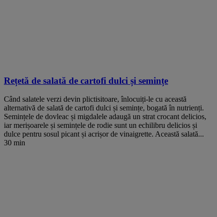
Rețetă de salată de cartofi dulci și semințe
Când salatele verzi devin plictisitoare, înlocuiți-le cu această
alternativă de salată de cartofi dulci și semințe, bogată în nutrienți.
Semințele de dovleac și migdalele adaugă un strat crocant delicios,
iar merișoarele și semințele de rodie sunt un echilibru delicios și
dulce pentru sosul picant și acrișor de vinaigrette. Această salată...
30 min