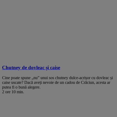
Chutney de dovleac și caise
Cine poate spune „nu” unui sos chutney dulce-acrișor cu dovleac și
caise uscate? Dacă aveți nevoie de un cadou de Crăciun, acesta ar
putea fi o bună alegere.
2 ore 10 min.