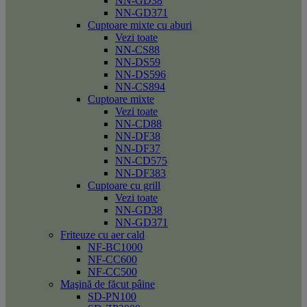
NN-GD38
NN-GD371
Cuptoare mixte cu aburi
Vezi toate
NN-CS88
NN-DS59
NN-DS596
NN-CS894
Cuptoare mixte
Vezi toate
NN-CD88
NN-DF38
NN-DF37
NN-CD575
NN-DF383
Cuptoare cu grill
Vezi toate
NN-GD38
NN-GD371
Friteuze cu aer cald
NF-BC1000
NF-CC600
NF-CC500
Maşină de făcut pâine
SD-PN100