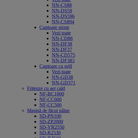
NN-CS88
NN-DS59
NN-DS596
NN-CS894
Cuptoare mixte
Vezi toate
NN-CD88
NN-DF38
NN-DF37
NN-CD575
NN-DF383
Cuptoare cu grill
Vezi toate
NN-GD38
NN-GD371
Friteuze cu aer cald
NF-BC1000
NF-CC600
NF-CC500
Maşină de făcut pâine
SD-PN100
SD-ZP2000
SD-YR2550
SD-R2530