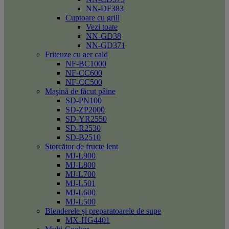
NN-DF383
Cuptoare cu grill
Vezi toate
NN-GD38
NN-GD371
Friteuze cu aer cald
NF-BC1000
NF-CC600
NF-CC500
Maşină de făcut pâine
SD-PN100
SD-ZP2000
SD-YR2550
SD-R2530
SD-B2510
Storcător de fructe lent
MJ-L900
MJ-L800
MJ-L700
MJ-L501
MJ-L600
MJ-L500
Blenderele și preparatoarele de supe
MX-HG4401