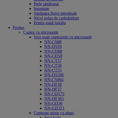
Piele sănătoasă
Imunitate
Sănătatea florei intestinale
Nivel redus de carbohidrați
Pentru toată familia
Produs
Cuptor cu microunde
Vezi toate cuptoarele cu microunde
NN-CS88
NN-DS59
NN-CD88
NN-CD58
NN-CT57
NN-CT56
NN-CT55
NN-DS596
NN-CS894
NN-DF38
NN-DF37
NN-CD575
NN-DF383
NN-GD38
NN-GD371
Cuptoare mixte cu aburi
Vezi toate