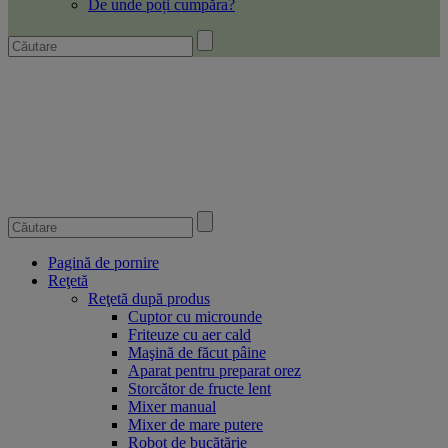
De unde poți cumpăra?
Pagină de pornire
Reţetă
Reţetă după produs
Cuptor cu microunde
Friteuze cu aer cald
Maşină de făcut pâine
Aparat pentru preparat orez
Storcător de fructe lent
Mixer manual
Mixer de mare putere
Robot de bucătărie