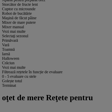
Storcător de fructe lent
Cuptor cu microunde
Robot de bucătărie
Maşină de făcut pâine
Mixer de mare putere
Mixer manual
Vezi mai multe
Selectaţi sezonul
Primăvară
Vară
Toamnă
Iarnă
Halloween
Crăciun
Vezi mai multe
Filtrează rețetele în funcție de evaluare
0
-
5
evaluare cu stele
Golește totul
Terminat
oţet de mere Reţete pentru