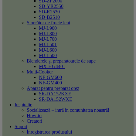
SD-ZP2000
SD-YR2550
SD-R2530
SD-B2510
Storcător de fructe lent
MJ-L900
MJ-L800
MJ-L700
MJ-L501
MJ-L600
MJ-L500
Blenderele și preparatoarele de supe
MX-HG4401
Multi-Cooker
NF-GM600
NF-GM400
Aparat pentru preparat orez
SR-DA152KXE
SR-DA152WXE
Inspirație
Socializează – intră în comunitatea noastră!
How-to
Creatori
Suport
Înregistrarea produsului