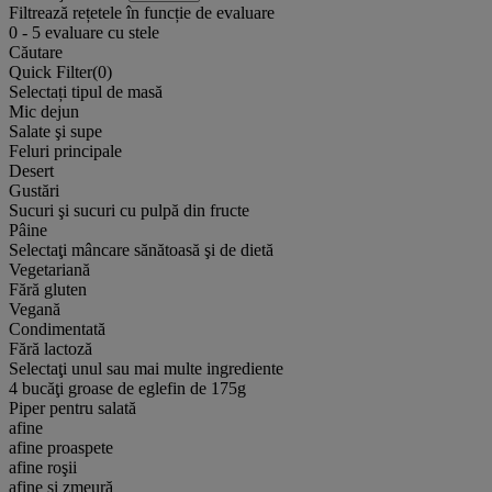
Filtrează rețetele în funcție de evaluare
0
-
5
evaluare cu stele
Căutare
Quick Filter(
0
)
Selectați tipul de masă
Mic dejun
Salate şi supe
Feluri principale
Desert
Gustări
Sucuri şi sucuri cu pulpă din fructe
Pâine
Selectaţi mâncare sănătoasă şi de dietă
Vegetariană
Fără gluten
Vegană
Condimentată
Fără lactoză
Selectaţi unul sau mai multe ingrediente
4 bucăţi groase de eglefin de 175g
Piper pentru salată
afine
afine proaspete
afine roşii
afine și zmeură