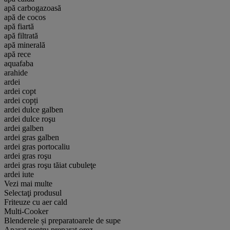
apă carbogazoasă
apă de cocos
apă fiartă
apă filtrată
apă minerală
apă rece
aquafaba
arahide
ardei
ardei copt
ardei copți
ardei dulce galben
ardei dulce roşu
ardei galben
ardei gras galben
ardei gras portocaliu
ardei gras roşu
ardei gras roşu tăiat cubuleţe
ardei iute
Vezi mai multe
Selectaţi produsul
Friteuze cu aer cald
Multi-Cooker
Blenderele și preparatoarele de supe
Aparat pentru preparat orez