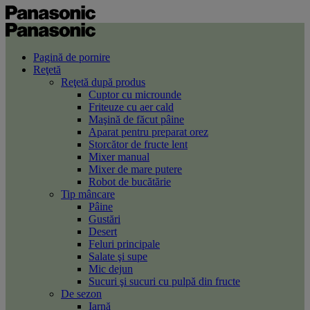
Pagină de pornire
Reţetă
Reţetă după produs
Cuptor cu microunde
Friteuze cu aer cald
Maşină de făcut pâine
Aparat pentru preparat orez
Storcător de fructe lent
Mixer manual
Mixer de mare putere
Robot de bucătărie
Tip mâncare
Pâine
Gustări
Desert
Feluri principale
Salate şi supe
Mic dejun
Sucuri şi sucuri cu pulpă din fructe
De sezon
Iarnă