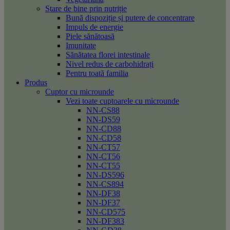
Stare de bine prin nutriție
Bună dispoziție și putere de concentrare
Impuls de energie
Piele sănătoasă
Imunitate
Sănătatea florei intestinale
Nivel redus de carbohidrați
Pentru toată familia
Produs
Cuptor cu microunde
Vezi toate cuptoarele cu microunde
NN-CS88
NN-DS59
NN-CD88
NN-CD58
NN-CT57
NN-CT56
NN-CT55
NN-DS596
NN-CS894
NN-DF38
NN-DF37
NN-CD575
NN-DF383