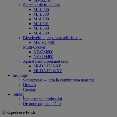
SD-B2510
Storcător de fructe lent
MJ-L900
MJ-L800
MJ-L700
MJ-L501
MJ-L600
MJ-L500
Blenderele și preparatoarele de supe
MX-HG4401
Multi-Cooker
NF-GM600
NF-GM400
Aparat pentru preparat orez
SR-DA152KXE
SR-DA152WXE
Inspirație
Socializează – intră în comunitatea noastră!
How-to
Creatori
Suport
Înregistrarea produsului
De unde poți cumpăra?