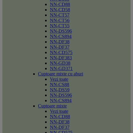
NN-CD88
NN-CD58
NN-CT57
NN-CT56
NN-CT55
NN-DS596
NN-CS894
NN-DF38
NN-DF37
NN-CD575
NN-DF383
NN-GD38
NN-GD371
Cuptoare mixte cu aburi
Vezi toate
NN-CS88
NN-DS59
NN-DS596
NN-CS894
Cuptoare mixte
Vezi toate
NN-CD88
NN-DF38
NN-DF37
NN-CD575