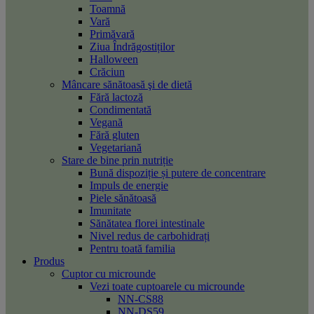
Toamnă
Vară
Primăvară
Ziua Îndrăgostiților
Halloween
Crăciun
Mâncare sănătoasă şi de dietă
Fără lactoză
Condimentată
Vegană
Fără gluten
Vegetariană
Stare de bine prin nutriție
Bună dispoziție și putere de concentrare
Impuls de energie
Piele sănătoasă
Imunitate
Sănătatea florei intestinale
Nivel redus de carbohidrați
Pentru toată familia
Produs
Cuptor cu microunde
Vezi toate cuptoarele cu microunde
NN-CS88
NN-DS59