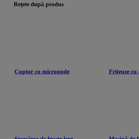
Reţete după produs
Cuptor cu microunde
Friteuze cu 
Storcător de fructe lent
Maşină de f