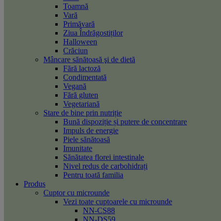
Toamnă
Vară
Primăvară
Ziua Îndrăgostiților
Halloween
Crăciun
Mâncare sănătoasă şi de dietă
Fără lactoză
Condimentată
Vegană
Fără gluten
Vegetariană
Stare de bine prin nutriție
Bună dispoziție și putere de concentrare
Impuls de energie
Piele sănătoasă
Imunitate
Sănătatea florei intestinale
Nivel redus de carbohidrați
Pentru toată familia
Produs
Cuptor cu microunde
Vezi toate cuptoarele cu microunde
NN-CS88
NN-DS59