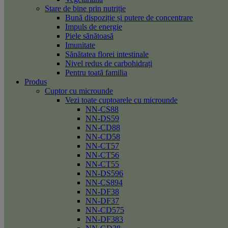
Stare de bine prin nutriție
Bună dispoziție și putere de concentrare
Impuls de energie
Piele sănătoasă
Imunitate
Sănătatea florei intestinale
Nivel redus de carbohidrați
Pentru toată familia
Produs
Cuptor cu microunde
Vezi toate cuptoarele cu microunde
NN-CS88
NN-DS59
NN-CD88
NN-CD58
NN-CT57
NN-CT56
NN-CT55
NN-DS596
NN-CS894
NN-DF38
NN-DF37
NN-CD575
NN-DF383