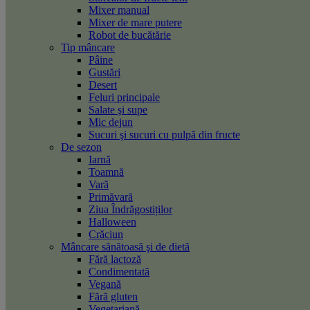
Mixer manual
Mixer de mare putere
Robot de bucătărie
Tip mâncare
Pâine
Gustări
Desert
Feluri principale
Salate şi supe
Mic dejun
Sucuri şi sucuri cu pulpă din fructe
De sezon
Iarnă
Toamnă
Vară
Primăvară
Ziua Îndrăgostiților
Halloween
Crăciun
Mâncare sănătoasă şi de dietă
Fără lactoză
Condimentată
Vegană
Fără gluten
Vegetariană