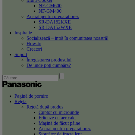
Multi-Cooker
NF-GM600
NF-GM400
Aparat pentru preparat orez
SR-DA152KXE
SR-DA152WXE
Inspirație
Socializează – intră în comunitatea noastră!
How-to
Creatori
Suport
Înregistrarea produsului
De unde poți cumpăra?
Pagină de pornire
Reţetă
Reţetă după produs
Cuptor cu microunde
Friteuze cu aer cald
Maşină de făcut pâine
Aparat pentru preparat orez
Storcător de fructe lent