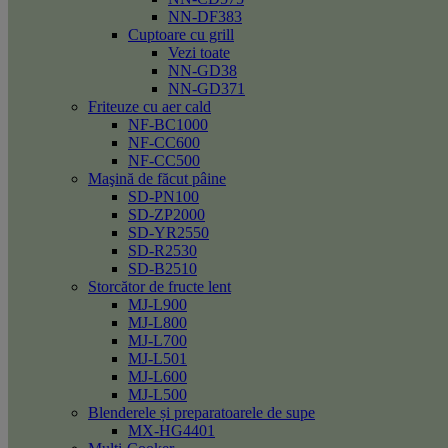
NN-DF383
Cuptoare cu grill
Vezi toate
NN-GD38
NN-GD371
Friteuze cu aer cald
NF-BC1000
NF-CC600
NF-CC500
Maşină de făcut pâine
SD-PN100
SD-ZP2000
SD-YR2550
SD-R2530
SD-B2510
Storcător de fructe lent
MJ-L900
MJ-L800
MJ-L700
MJ-L501
MJ-L600
MJ-L500
Blenderele și preparatoarele de supe
MX-HG4401