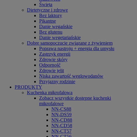
Święta
Dietetyczne i zdrowe
Bez laktozy
Pikantne
Danie wegańskie
Bez glutenu
Danie wegetariańskie
Dobre samopoczucie związane z żywieniem
Poprawa nastroju + energia dla umysłu
Zastrzyk energii
Zdrowie skóry
Odporność
Zdrowie jelit
Niska zawartość węglowodanów
Przyjazny rodzinie
PRODUKTY
Kuchenka mikrofalowa
Zobacz wszystkie dostępne kuchenki
mikrofalowe
NN-CS88
NN-DS59
NN-CD88
NN-CD58
NN-CT57
NN-CT56