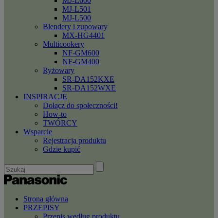
MJ-L600
MJ-L501
MJ-L500
Blendery i zupowary
MX-HG4401
Multicookery
NF-GM600
NF-GM400
Ryżowary
SR-DA152KXE
SR-DA152WXE
INSPIRACJE
Dołącz do społeczności!
How-to
TWÓRCY
Wsparcie
Rejestracja produktu
Gdzie kupić
Strona główna
PRZEPISY
Przepis według produktu