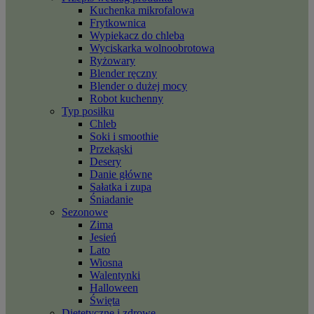
Kuchenka mikrofalowa
Frytkownica
Wypiekacz do chleba
Wyciskarka wolnoobrotowa
Ryżowary
Blender ręczny
Blender o dużej mocy
Robot kuchenny
Typ posiłku
Chleb
Soki i smoothie
Przekąski
Desery
Danie główne
Sałatka i zupa
Śniadanie
Sezonowe
Zima
Jesień
Lato
Wiosna
Walentynki
Halloween
Święta
Dietetyczne i zdrowe