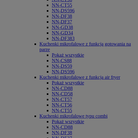
NN-CT55
NN-DS596
NN-DF38
NN-DF37
NN-GD38
NN-GD34
NN-DF383
Kuchenki mikrofalowe z funkcją gotowania na
parze
Pokaż wszystkie
NN-CS88
NN-DS59
NN-DS596
Kuchenki mikrofalowe z funkcja air fryer
Pokaż wszystkie
NN-CD88
NN-CD58
NN-CT57
NN-CT56
NN-CT55
Kuchenki mikrofalowe typu combi
Pokaż wszystkie
NN-CD88
NN-DF38