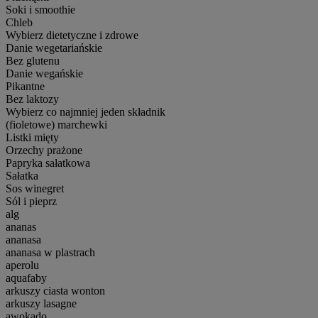
Soki i smoothie
Chleb
Wybierz dietetyczne i zdrowe
Danie wegetariańskie
Bez glutenu
Danie wegańskie
Pikantne
Bez laktozy
Wybierz co najmniej jeden składnik
(fioletowe) marchewki
Listki mięty
Orzechy prażone
Papryka sałatkowa
Sałatka
Sos winegret
Sól i pieprz
alg
ananas
ananasa
ananasa w plastrach
aperolu
aquafaby
arkuszy ciasta wonton
arkuszy lasagne
awokado