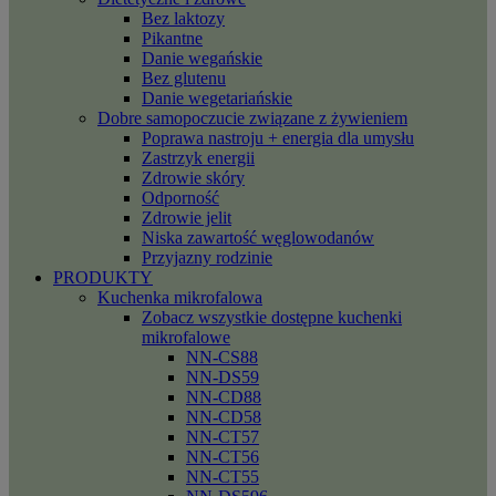
Bez laktozy
Pikantne
Danie wegańskie
Bez glutenu
Danie wegetariańskie
Dobre samopoczucie związane z żywieniem
Poprawa nastroju + energia dla umysłu
Zastrzyk energii
Zdrowie skóry
Odporność
Zdrowie jelit
Niska zawartość węglowodanów
Przyjazny rodzinie
PRODUKTY
Kuchenka mikrofalowa
Zobacz wszystkie dostępne kuchenki
mikrofalowe
NN-CS88
NN-DS59
NN-CD88
NN-CD58
NN-CT57
NN-CT56
NN-CT55