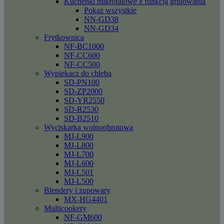
Kuchenki mikrofalowe z funkcją grillowania
Pokaż wszystkie
NN-GD38
NN-GD34
Frytkownica
NF-BC1000
NF-CC600
NF-CC500
Wypiekacz do chleba
SD-PN100
SD-ZP2000
SD-YR2550
SD-R2530
SD-B2510
Wyciskarka wolnoobrotowa
MJ-L900
MJ-L800
MJ-L700
MJ-L600
MJ-L501
MJ-L500
Blendery i zupowary
MX-HG4401
Multicookery
NF-GM600