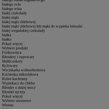
białego octu
białego wina
białej czekolady
białej mąki
białej mąki chlebowej
białej mąki chlebowej lub mąki do wypieku brioszki
białej wegańskiej czekolady
białka
białko
Pokaż więcej
Wybierz produkt
Frytkownica
Blendery i zupowary
Multicookery
Ryżowary
Wyciskarka wolnoobrotowa
Kuchenka mikrofalowa
Robot kuchenny
Wypiekacz do chleba
Blender o dużej mocy
Blender ręczny
Pokaż więcej
Wybierz sezonowe
Wiosna