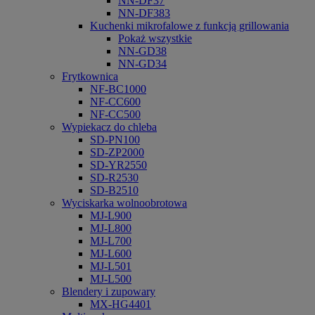
NN-DF37
NN-DF383
Kuchenki mikrofalowe z funkcją grillowania
Pokaż wszystkie
NN-GD38
NN-GD34
Frytkownica
NF-BC1000
NF-CC600
NF-CC500
Wypiekacz do chleba
SD-PN100
SD-ZP2000
SD-YR2550
SD-R2530
SD-B2510
Wyciskarka wolnoobrotowa
MJ-L900
MJ-L800
MJ-L700
MJ-L600
MJ-L501
MJ-L500
Blendery i zupowary
MX-HG4401