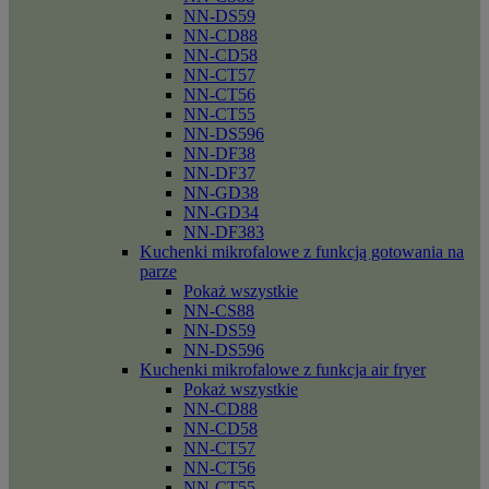
NN-DS59
NN-CD88
NN-CD58
NN-CT57
NN-CT56
NN-CT55
NN-DS596
NN-DF38
NN-DF37
NN-GD38
NN-GD34
NN-DF383
Kuchenki mikrofalowe z funkcją gotowania na
parze
Pokaż wszystkie
NN-CS88
NN-DS59
NN-DS596
Kuchenki mikrofalowe z funkcja air fryer
Pokaż wszystkie
NN-CD88
NN-CD58
NN-CT57
NN-CT56
NN-CT55