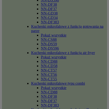
NN-DS596
NN-DF38
NN-DF37
NN-GD38
NN-GD34
NN-DF383
Kuchenki mikrofalowe z funkcją gotowania na
parze
Pokaż wszystkie
NN-CS88
NN-DS59
NN-DS596
Kuchenki mikrofalowe z funkcja air fryer
Pokaż wszystkie
NN-CD88
NN-CD58
NN-CT57
NN-CT56
NN-CT55
Kuchenki mikrofalowe typu combi
Pokaż wszystkie
NN-CD88
NN-DF38
NN-DF37
NN-DF383