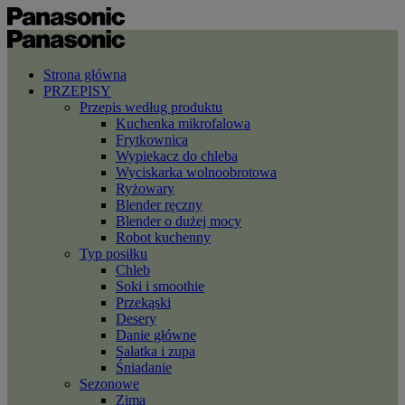
Strona główna
PRZEPISY
Przepis według produktu
Kuchenka mikrofalowa
Frytkownica
Wypiekacz do chleba
Wyciskarka wolnoobrotowa
Ryżowary
Blender ręczny
Blender o dużej mocy
Robot kuchenny
Typ posiłku
Chleb
Soki i smoothie
Przekąski
Desery
Danie główne
Sałatka i zupa
Śniadanie
Sezonowe
Zima