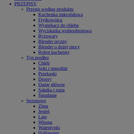
PRZEPISY
Przepis według produktu
Kuchenka mikrofalowa
Frytkownica
Wypiekacz do chleba
Wyciskarka wolnoobrotowa
Ryżowary
Blender ręczny
Blender o dużej mocy
Robot kuchenny
Typ posiłku
Chleb
Soki i smoothie
Przekąski
Desery
Danie główne
Sałatka i zupa
Śniadanie
Sezonowe
Zima
Jesień
Lato
Wiosna
Walentynki
Halloween