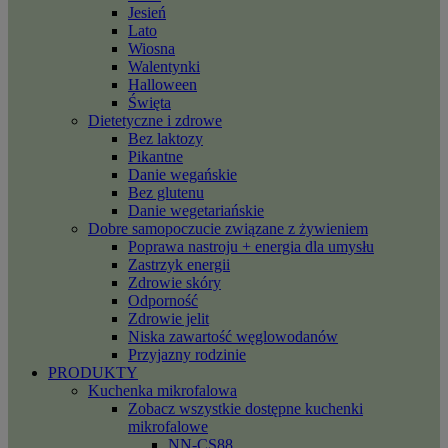
Jesień
Lato
Wiosna
Walentynki
Halloween
Święta
Dietetyczne i zdrowe
Bez laktozy
Pikantne
Danie wegańskie
Bez glutenu
Danie wegetariańskie
Dobre samopoczucie związane z żywieniem
Poprawa nastroju + energia dla umysłu
Zastrzyk energii
Zdrowie skóry
Odporność
Zdrowie jelit
Niska zawartość węglowodanów
Przyjazny rodzinie
PRODUKTY
Kuchenka mikrofalowa
Zobacz wszystkie dostępne kuchenki
mikrofalowe
NN-CS88