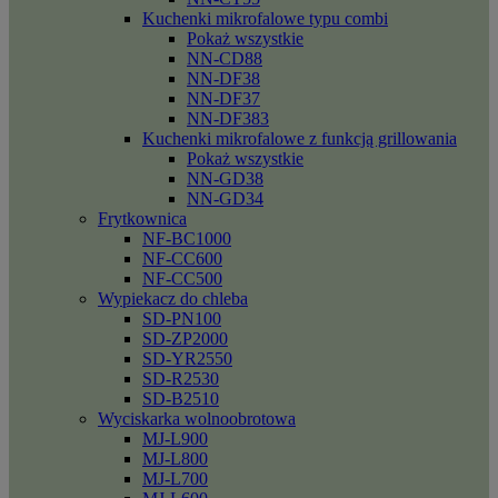
Kuchenki mikrofalowe typu combi
Pokaż wszystkie
NN-CD88
NN-DF38
NN-DF37
NN-DF383
Kuchenki mikrofalowe z funkcją grillowania
Pokaż wszystkie
NN-GD38
NN-GD34
Frytkownica
NF-BC1000
NF-CC600
NF-CC500
Wypiekacz do chleba
SD-PN100
SD-ZP2000
SD-YR2550
SD-R2530
SD-B2510
Wyciskarka wolnoobrotowa
MJ-L900
MJ-L800
MJ-L700