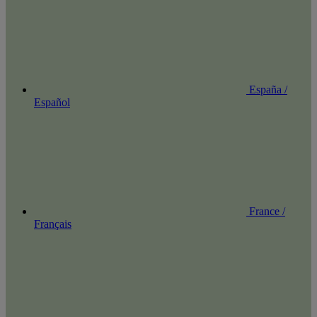
España /
Español
France /
Français