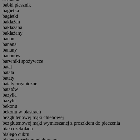
babki płesznik
bagietka
bagietki
bakłażan
bakłażana
bakłażany
banan
banana
banany
bananów
barwniki spożywcze
batat
batata
bataty
bataty organiczne
batatów
bazylia
bazylii
bekonu
bekonu w plastrach
bezglutenowej mąki chlebowej
bezglutenowej mąki wymieszanej z proszkiem do pieczenia
biała czekolada
białego cukru
białego masła migdałowego