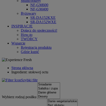
Multicookery
NF-GM600
NF-GM400
Ryżowary
SR-DA152KXE
SR-DA152WXE
INSPIRACJE
Dołącz do społeczności!
How-to
TWÓRCY
Wsparcie
Rejestracja produktu
Gdzie kupić
Strona główna
Ingredient: stołowej octu
Szybki filtr
Wybierz rodzaj posiłku