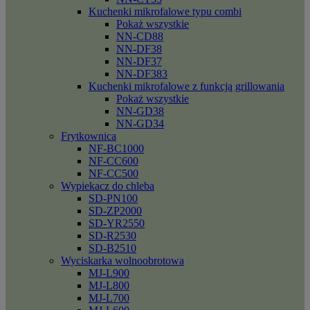
Kuchenki mikrofalowe typu combi
Pokaż wszystkie
NN-CD88
NN-DF38
NN-DF37
NN-DF383
Kuchenki mikrofalowe z funkcją grillowania
Pokaż wszystkie
NN-GD38
NN-GD34
Frytkownica
NF-BC1000
NF-CC600
NF-CC500
Wypiekacz do chleba
SD-PN100
SD-ZP2000
SD-YR2550
SD-R2530
SD-B2510
Wyciskarka wolnoobrotowa
MJ-L900
MJ-L800
MJ-L700