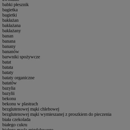
babki płesznik
bagietka
bagietki
bakłażan
bakłażana
bakłażany
banan
banana
banany
bananów
barwniki spożywcze
batat
batata
bataty
bataty organiczne
batatów
bazylia
bazylii
bekonu
bekonu w plastrach
bezglutenowej mąki chlebowej
bezglutenowej mąki wymieszanej z proszkiem do pieczenia
biała czekolada
białego cukru
białego masła migdałowego