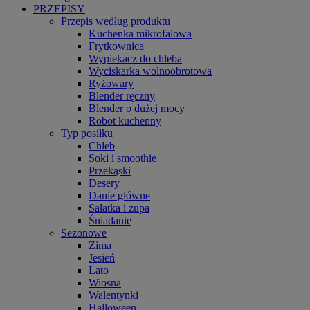
PRZEPISY
Przepis według produktu
Kuchenka mikrofalowa
Frytkownica
Wypiekacz do chleba
Wyciskarka wolnoobrotowa
Ryżowary
Blender ręczny
Blender o dużej mocy
Robot kuchenny
Typ posiłku
Chleb
Soki i smoothie
Przekąski
Desery
Danie główne
Sałatka i zupa
Śniadanie
Sezonowe
Zima
Jesień
Lato
Wiosna
Walentynki
Halloween