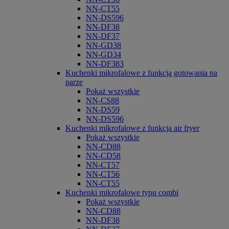
NN-CT55
NN-DS596
NN-DF38
NN-DF37
NN-GD38
NN-GD34
NN-DF383
Kuchenki mikrofalowe z funkcją gotowania na
parze
Pokaż wszystkie
NN-CS88
NN-DS59
NN-DS596
Kuchenki mikrofalowe z funkcja air fryer
Pokaż wszystkie
NN-CD88
NN-CD58
NN-CT57
NN-CT56
NN-CT55
Kuchenki mikrofalowe typu combi
Pokaż wszystkie
NN-CD88
NN-DF38