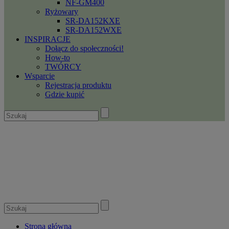
NF-GM400
Ryżowary
SR-DA152KXE
SR-DA152WXE
INSPIRACJE
Dołącz do społeczności!
How-to
TWÓRCY
Wsparcie
Rejestracja produktu
Gdzie kupić
Strona główna