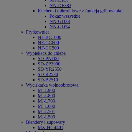
NN-DF37
NN-DF383
Kuchenki mikrofalowe z funkcją grillowania
Pokaż wszystkie
NN-GD38
NN-GD34
Frytkownica
NF-BC1000
NF-CC600
NF-CC500
Wypiekacz do chleba
SD-PN100
SD-ZP2000
SD-YR2550
SD-R2530
SD-B2510
Wyciskarka wolnoobrotowa
MJ-L900
MJ-L800
MJ-L700
MJ-L600
MJ-L501
MJ-L500
Blendery i zupowary
MX-HG4401