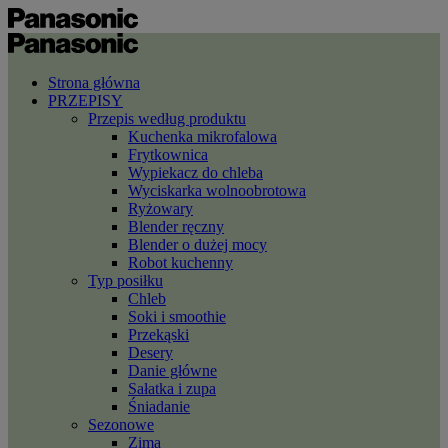
Strona główna
PRZEPISY
Przepis według produktu
Kuchenka mikrofalowa
Frytkownica
Wypiekacz do chleba
Wyciskarka wolnoobrotowa
Ryżowary
Blender ręczny
Blender o dużej mocy
Robot kuchenny
Typ posiłku
Chleb
Soki i smoothie
Przekąski
Desery
Danie główne
Sałatka i zupa
Śniadanie
Sezonowe
Zima