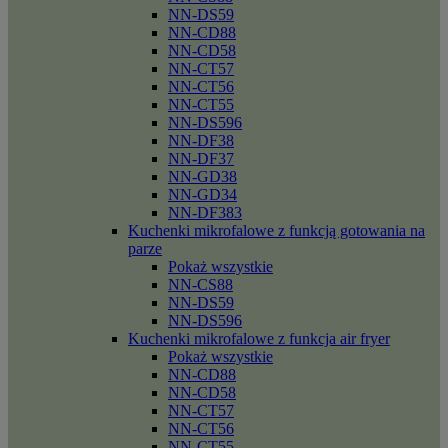
NN-DS59
NN-CD88
NN-CD58
NN-CT57
NN-CT56
NN-CT55
NN-DS596
NN-DF38
NN-DF37
NN-GD38
NN-GD34
NN-DF383
Kuchenki mikrofalowe z funkcją gotowania na
parze
Pokaż wszystkie
NN-CS88
NN-DS59
NN-DS596
Kuchenki mikrofalowe z funkcja air fryer
Pokaż wszystkie
NN-CD88
NN-CD58
NN-CT57
NN-CT56
NN-CT55