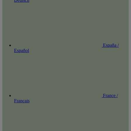
Deutsch
España /
Español
France /
Français