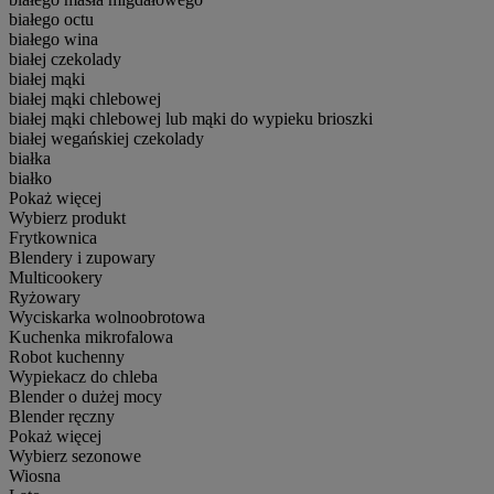
białego octu
białego wina
białej czekolady
białej mąki
białej mąki chlebowej
białej mąki chlebowej lub mąki do wypieku brioszki
białej wegańskiej czekolady
białka
białko
Pokaż więcej
Wybierz produkt
Frytkownica
Blendery i zupowary
Multicookery
Ryżowary
Wyciskarka wolnoobrotowa
Kuchenka mikrofalowa
Robot kuchenny
Wypiekacz do chleba
Blender o dużej mocy
Blender ręczny
Pokaż więcej
Wybierz sezonowe
Wiosna