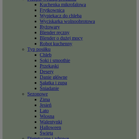
Kuchenka mikrofalowa
Frytkownica
Wypiekacz do chleba
Wyciskarka wolnoobrotowa
Ryżowary
Blender ręczny
Blender o dużej mocy
Robot kuchenny
Typ posiłku
Chleb
Soki i smoothie
Przekąski
Desery
Danie główne
Sałatka i zupa
Śniadanie
Sezonowe
Zima
Jesień
Lato
Wiosna
Walentynki
Halloween
Święta
Dietetyczne i zdrowe