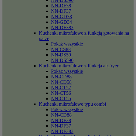
NN-DS596
NN-DF38
NN-DF37
NN-GD38
NN-GD34
NN-DF383
Kuchenki mikrofalowe z funkcją gotowania na
parze
Pokaż wszystkie
NN-CS88
NN-DS59
NN-DS596
Kuchenki mikrofalowe z funkcja air fryer
Pokaż wszystkie
NN-CD88
NN-CD58
NN-CT57
NN-CT56
NN-CT55
Kuchenki mikrofalowe typu combi
Pokaż wszystkie
NN-CD88
NN-DF38
NN-DF37
NN-DF383