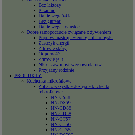
Bez laktozy
Pikantne
Danie wegańskie
Bez glutenu
Danie wegetariańskie
Dobre samopoczucie związane z żywieniem
Poprawa nastroju + energia dla umysłu
Zastrzyk energii
Zdrowie skóry
Odporność
Zdrowie jelit
Niska zawartość węglowodanów
Przyjazny rodzinie
PRODUKTY
Kuchenka mikrofalowa
Zobacz wszystkie dostępne kuchenki
mikrofalowe
NN-CS88
NN-DS59
NN-CD88
NN-CD58
NN-CT57
NN-CT56
NN-CT55