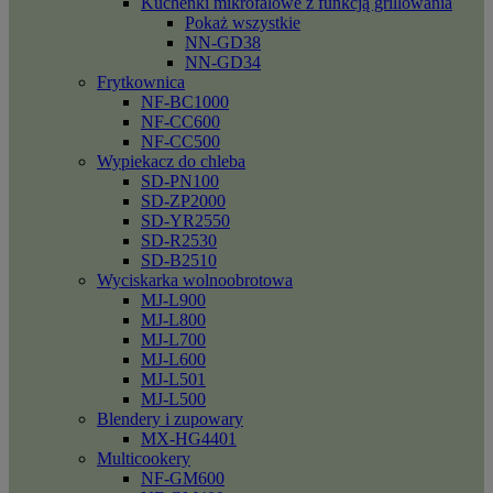
Kuchenki mikrofalowe z funkcją grillowania
Pokaż wszystkie
NN-GD38
NN-GD34
Frytkownica
NF-BC1000
NF-CC600
NF-CC500
Wypiekacz do chleba
SD-PN100
SD-ZP2000
SD-YR2550
SD-R2530
SD-B2510
Wyciskarka wolnoobrotowa
MJ-L900
MJ-L800
MJ-L700
MJ-L600
MJ-L501
MJ-L500
Blendery i zupowary
MX-HG4401
Multicookery
NF-GM600