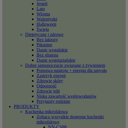
Jesień
Lato
Wiosna
Walentynki
Halloween
Święta
Dietetyczne i zdrowe
Bez laktozy
Pikantne
Danie wegańskie
Bez glutenu
Danie wegetariańskie
Dobre samopoczucie związane z żywieniem
Poprawa nastroju + energia dla umysłu
Zastrzyk energii
Zdrowie skóry
Odporność
Zdrowie jelit
Niska zawartość węglowodanów
Przyjazny rodzinie
PRODUKTY
Kuchenka mikrofalowa
Zobacz wszystkie dostępne kuchenki
mikrofalowe
NN-CS88