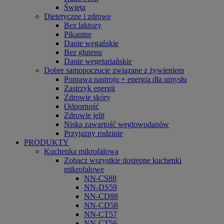
Święta
Dietetyczne i zdrowe
Bez laktozy
Pikantne
Danie wegańskie
Bez glutenu
Danie wegetariańskie
Dobre samopoczucie związane z żywieniem
Poprawa nastroju + energia dla umysłu
Zastrzyk energii
Zdrowie skóry
Odporność
Zdrowie jelit
Niska zawartość węglowodanów
Przyjazny rodzinie
PRODUKTY
Kuchenka mikrofalowa
Zobacz wszystkie dostępne kuchenki
mikrofalowe
NN-CS88
NN-DS59
NN-CD88
NN-CD58
NN-CT57
NN-CT56