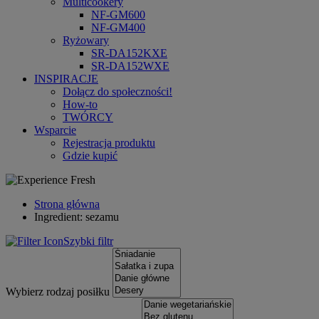
Multicookery
NF-GM600
NF-GM400
Ryżowary
SR-DA152KXE
SR-DA152WXE
INSPIRACJE
Dołącz do społeczności!
How-to
TWÓRCY
Wsparcie
Rejestracja produktu
Gdzie kupić
Strona główna
Ingredient: sezamu
Szybki filtr
Wybierz rodzaj posiłku