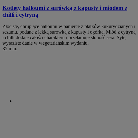
Kotlety halloumi z surówką z kapusty i miodem z
chilli i cytryną
Złociste, chrupiące halloumi w panierce z płatków kukurydzianych i
sezamu, podane z lekką surówką z kapusty i ogórka. Miód z cytryną
i chilli dodaje całości charakteru i przełamuje słoność sera. Syte,
wyraziste danie w wegetariańskim wydaniu.
35 min.