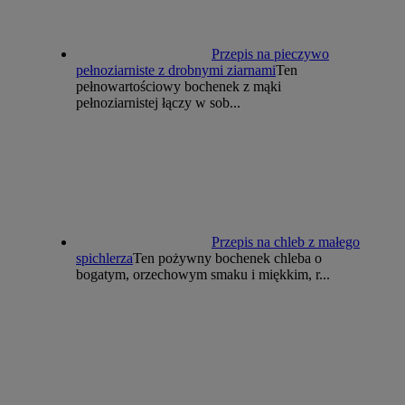
Przepis na pieczywo
pełnoziarniste z drobnymi ziarnami
Ten
pełnowartościowy bochenek z mąki
pełnoziarnistej łączy w sob...
Przepis na chleb z małego
spichlerza
Ten pożywny bochenek chleba o
bogatym, orzechowym smaku i miękkim, r...