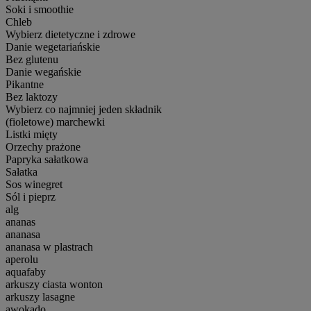
Soki i smoothie
Chleb
Wybierz dietetyczne i zdrowe
Danie wegetariańskie
Bez glutenu
Danie wegańskie
Pikantne
Bez laktozy
Wybierz co najmniej jeden składnik
(fioletowe) marchewki
Listki mięty
Orzechy prażone
Papryka sałatkowa
Sałatka
Sos winegret
Sól i pieprz
alg
ananas
ananasa
ananasa w plastrach
aperolu
aquafaby
arkuszy ciasta wonton
arkuszy lasagne
awokado