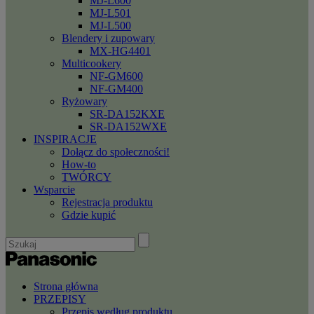
MJ-L600
MJ-L501
MJ-L500
Blendery i zupowary
MX-HG4401
Multicookery
NF-GM600
NF-GM400
Ryżowary
SR-DA152KXE
SR-DA152WXE
INSPIRACJE
Dołącz do społeczności!
How-to
TWÓRCY
Wsparcie
Rejestracja produktu
Gdzie kupić
Strona główna
PRZEPISY
Przepis według produktu