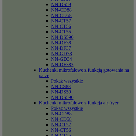
NN-DS59
NN-CD88
NN-CD58
NN-CT57
NN-CT56
NN-CT55
NN-DS596
NN-DF38
NN-DF37
NN-GD38
NN-GD34
NN-DF383
Kuchenki mikrofalowe z funkcją gotowania na
parze
Pokaż wszystkie
NN-CS88
NN-DS59
NN-DS596
Kuchenki mikrofalowe z funkcja air fryer
Pokaż wszystkie
NN-CD88
NN-CD58
NN-CT57
NN-CT56
NN-CT55