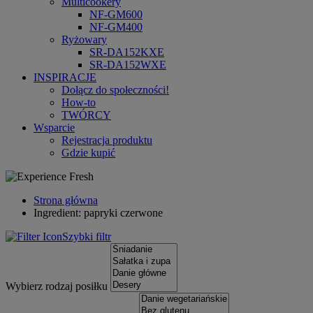
Multicookery
NF-GM600
NF-GM400
Ryżowary
SR-DA152KXE
SR-DA152WXE
INSPIRACJE
Dołącz do społeczności!
How-to
TWÓRCY
Wsparcie
Rejestracja produktu
Gdzie kupić
Strona główna
Ingredient: papryki czerwone
Szybki filtr
Wybierz rodzaj posiłku