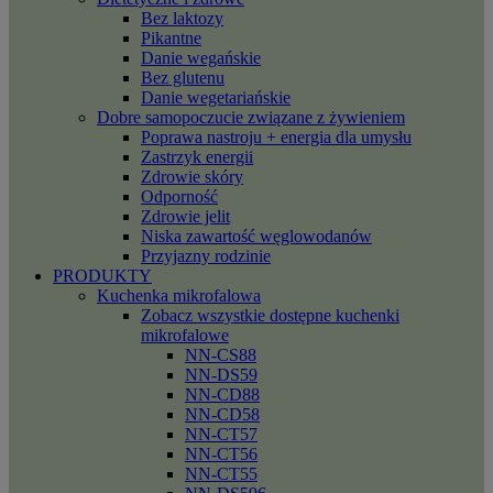
Bez laktozy
Pikantne
Danie wegańskie
Bez glutenu
Danie wegetariańskie
Dobre samopoczucie związane z żywieniem
Poprawa nastroju + energia dla umysłu
Zastrzyk energii
Zdrowie skóry
Odporność
Zdrowie jelit
Niska zawartość węglowodanów
Przyjazny rodzinie
PRODUKTY
Kuchenka mikrofalowa
Zobacz wszystkie dostępne kuchenki
mikrofalowe
NN-CS88
NN-DS59
NN-CD88
NN-CD58
NN-CT57
NN-CT56
NN-CT55