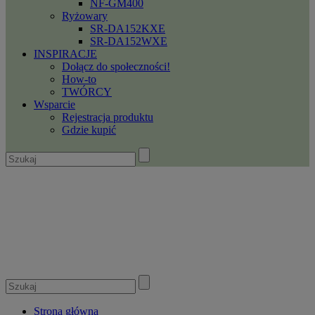
NF-GM400
Ryżowary
SR-DA152KXE
SR-DA152WXE
INSPIRACJE
Dołącz do społeczności!
How-to
TWÓRCY
Wsparcie
Rejestracja produktu
Gdzie kupić
Strona główna