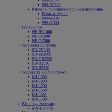
NN-DF37
NN-DF383
Kuchenki mikrofalowe z funkcją grillowania
Pokaż wszystkie
NN-GD38
NN-GD34
Frytkownica
NF-BC1000
NF-CC600
NF-CC500
Wypiekacz do chleba
SD-PN100
SD-ZP2000
SD-YR2550
SD-R2530
SD-B2510
Wyciskarka wolnoobrotowa
MJ-L900
MJ-L800
MJ-L700
MJ-L600
MJ-L501
MJ-L500
Blendery i zupowary
MX-HG4401