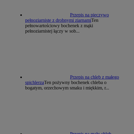
Przepis na pieczywo
pełnoziarniste z drobnymi ziarnami
Ten
pełnowartościowy bochenek z mąki
pełnoziarnistej łączy w sob...
Przepis na chleb z małego
spichlerza
Ten pożywny bochenek chleba o
bogatym, orzechowym smaku i miękkim, r...
Przepis na mały chleb