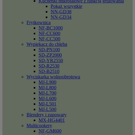
Kuchenki mikrofalowe z funkcją grillowania
Pokaż wszystkie
NN-GD38
NN-GD34
Frytkownica
NF-BC1000
NF-CC600
NF-CC500
Wypiekacz do chleba
SD-PN100
SD-ZP2000
SD-YR2550
SD-R2530
SD-B2510
Wyciskarka wolnoobrotowa
MJ-L900
MJ-L800
MJ-L700
MJ-L600
MJ-L501
MJ-L500
Blendery i zupowary
MX-HG4401
Multicookery
NF-GM600