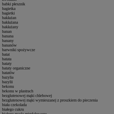
babki płesznik
bagietka
bagietki
bakłażan
bakłażana
bakłażany
banan
banana
banany
bananów
barwniki spożywcze
batat
batata
bataty
bataty organiczne
batatów
bazylia
bazylii
bekonu
bekonu w plastrach
bezglutenowej mąki chlebowej
bezglutenowej mąki wymieszanej z proszkiem do pieczenia
biała czekolada
białego cukru
białego masła migdałowego