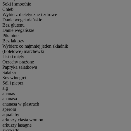
Soki i smoothie
Chleb
Wybierz dietetyczne i zdrowe
Danie wegetariańskie
Bez glutenu
Danie wegańskie
Pikantne
Bez laktozy
Wybierz co najmniej jeden składnik
(fioletowe) marchewki
Listki mięty
Orzechy prażone
Papryka sałatkowa
Sałatka
Sos winegret
Sól i pieprz
alg
ananas
ananasa
ananasa w plastrach
aperolu
aquafaby
arkuszy ciasta wonton
arkuszy lasagne
awokado