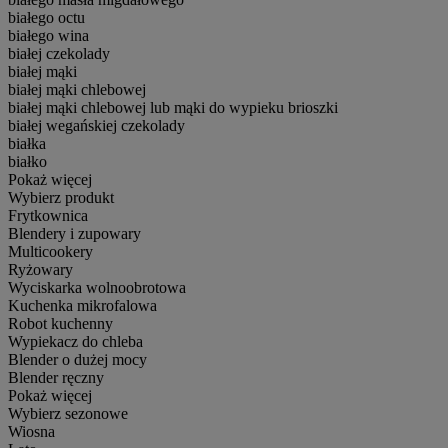
białego octu
białego wina
białej czekolady
białej mąki
białej mąki chlebowej
białej mąki chlebowej lub mąki do wypieku brioszki
białej wegańskiej czekolady
białka
białko
Pokaż więcej
Wybierz produkt
Frytkownica
Blendery i zupowary
Multicookery
Ryżowary
Wyciskarka wolnoobrotowa
Kuchenka mikrofalowa
Robot kuchenny
Wypiekacz do chleba
Blender o dużej mocy
Blender ręczny
Pokaż więcej
Wybierz sezonowe
Wiosna