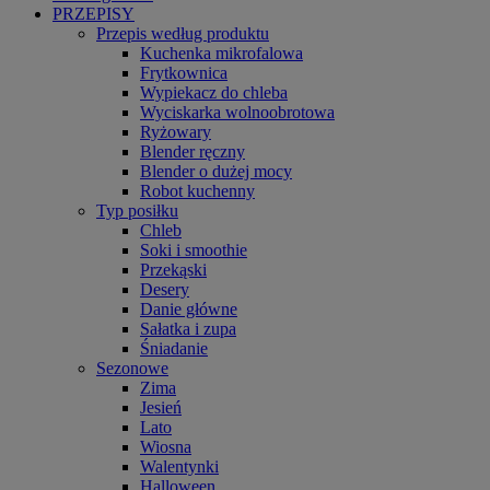
PRZEPISY
Przepis według produktu
Kuchenka mikrofalowa
Frytkownica
Wypiekacz do chleba
Wyciskarka wolnoobrotowa
Ryżowary
Blender ręczny
Blender o dużej mocy
Robot kuchenny
Typ posiłku
Chleb
Soki i smoothie
Przekąski
Desery
Danie główne
Sałatka i zupa
Śniadanie
Sezonowe
Zima
Jesień
Lato
Wiosna
Walentynki
Halloween