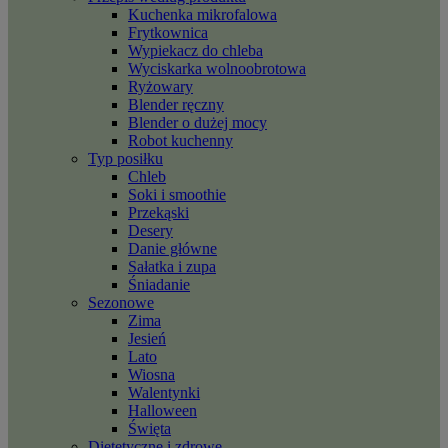
Kuchenka mikrofalowa
Frytkownica
Wypiekacz do chleba
Wyciskarka wolnoobrotowa
Ryżowary
Blender ręczny
Blender o dużej mocy
Robot kuchenny
Typ posiłku
Chleb
Soki i smoothie
Przekąski
Desery
Danie główne
Sałatka i zupa
Śniadanie
Sezonowe
Zima
Jesień
Lato
Wiosna
Walentynki
Halloween
Święta
Dietetyczne i zdrowe