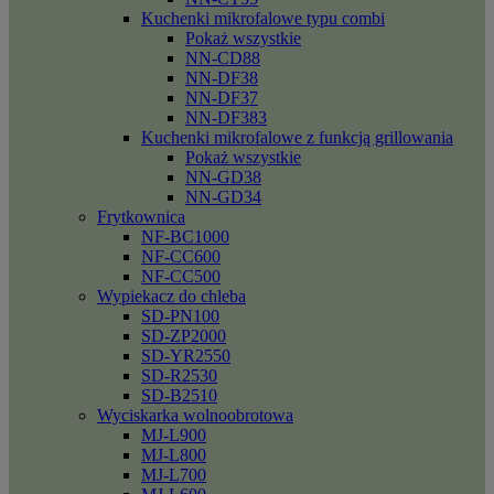
Kuchenki mikrofalowe typu combi
Pokaż wszystkie
NN-CD88
NN-DF38
NN-DF37
NN-DF383
Kuchenki mikrofalowe z funkcją grillowania
Pokaż wszystkie
NN-GD38
NN-GD34
Frytkownica
NF-BC1000
NF-CC600
NF-CC500
Wypiekacz do chleba
SD-PN100
SD-ZP2000
SD-YR2550
SD-R2530
SD-B2510
Wyciskarka wolnoobrotowa
MJ-L900
MJ-L800
MJ-L700