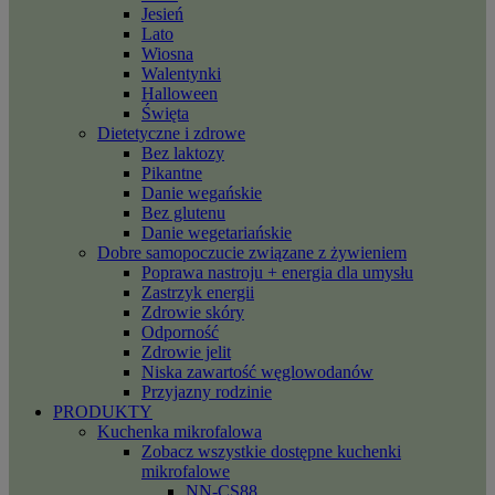
Jesień
Lato
Wiosna
Walentynki
Halloween
Święta
Dietetyczne i zdrowe
Bez laktozy
Pikantne
Danie wegańskie
Bez glutenu
Danie wegetariańskie
Dobre samopoczucie związane z żywieniem
Poprawa nastroju + energia dla umysłu
Zastrzyk energii
Zdrowie skóry
Odporność
Zdrowie jelit
Niska zawartość węglowodanów
Przyjazny rodzinie
PRODUKTY
Kuchenka mikrofalowa
Zobacz wszystkie dostępne kuchenki
mikrofalowe
NN-CS88