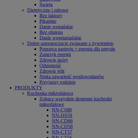
Święta
Dietetyczne i zdrowe
Bez laktozy
Pikantne
Danie wegańskie
Bez glutenu
Danie wegetariańskie
Dobre samopoczucie związane z żywieniem
Poprawa nastroju + energia dla umysłu
Zastrzyk energii
Zdrowie skóry
Odporność
Zdrowie jelit
Niska zawartość węglowodanów
Przyjazny rodzinie
PRODUKTY
Kuchenka mikrofalowa
Zobacz wszystkie dostępne kuchenki
mikrofalowe
NN-CS88
NN-DS59
NN-CD88
NN-CD58
NN-CT57
NN-CT56