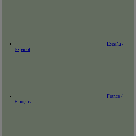
España /
Español
France /
Français