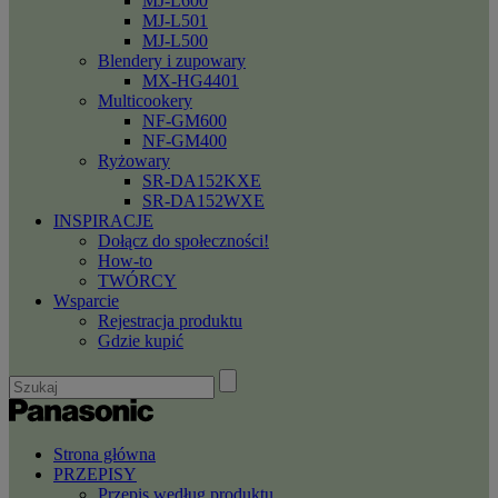
MJ-L600
MJ-L501
MJ-L500
Blendery i zupowary
MX-HG4401
Multicookery
NF-GM600
NF-GM400
Ryżowary
SR-DA152KXE
SR-DA152WXE
INSPIRACJE
Dołącz do społeczności!
How-to
TWÓRCY
Wsparcie
Rejestracja produktu
Gdzie kupić
Strona główna
PRZEPISY
Przepis według produktu