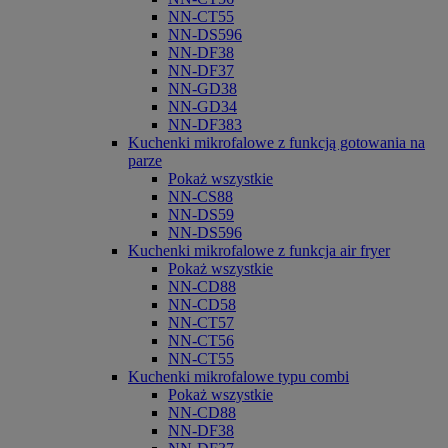
NN-CT55
NN-DS596
NN-DF38
NN-DF37
NN-GD38
NN-GD34
NN-DF383
Kuchenki mikrofalowe z funkcją gotowania na
parze
Pokaż wszystkie
NN-CS88
NN-DS59
NN-DS596
Kuchenki mikrofalowe z funkcja air fryer
Pokaż wszystkie
NN-CD88
NN-CD58
NN-CT57
NN-CT56
NN-CT55
Kuchenki mikrofalowe typu combi
Pokaż wszystkie
NN-CD88
NN-DF38