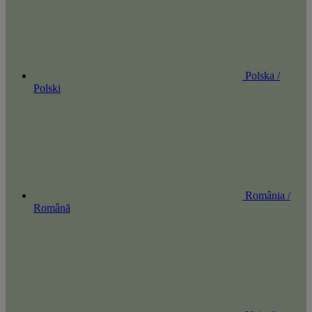
Polska /
Polski
România /
Română