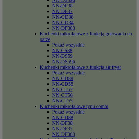
NN-DS596
NN-DF38
NN-DF37
NN-GD38
NN-GD34
NN-DF383
Kuchenki mikrofalowe z funkcją gotowania na
parze
Pokaż wszystkie
NN-CS88
NN-DS59
NN-DS596
Kuchenki mikrofalowe z funkcja air fryer
Pokaż wszystkie
NN-CD88
NN-CD58
NN-CT57
NN-CT56
NN-CT55
Kuchenki mikrofalowe typu combi
Pokaż wszystkie
NN-CD88
NN-DF38
NN-DF37
NN-DF383