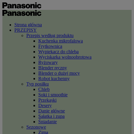
Strona główna
PRZEPISY
Przepis według produktu
Kuchenka mikrofalowa
Frytkownica
Wypiekacz do chleba
Wyciskarka wolnoobrotowa
Ryżowary
Blender ręczny
Blender o dużej mocy
Robot kuchenny
Typ posiłku
Chleb
Soki i smoothie
Przekąski
Desery
Danie główne
Sałatka i zupa
Śniadanie
Sezonowe
Zima