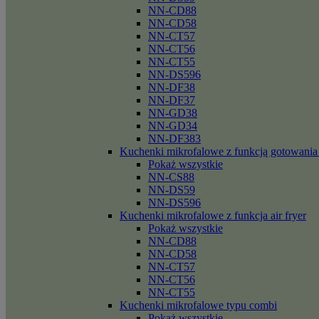
NN-CD88
NN-CD58
NN-CT57
NN-CT56
NN-CT55
NN-DS596
NN-DF38
NN-DF37
NN-GD38
NN-GD34
NN-DF383
Kuchenki mikrofalowe z funkcją gotowania
Pokaż wszystkie
NN-CS88
NN-DS59
NN-DS596
Kuchenki mikrofalowe z funkcja air fryer
Pokaż wszystkie
NN-CD88
NN-CD58
NN-CT57
NN-CT56
NN-CT55
Kuchenki mikrofalowe typu combi
Pokaż wszystkie