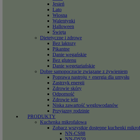
Jesień
Lato
Wiosna
Walentynki
Halloween
Święta
Dietetyczne i zdrowe
Bez laktozy
Pikantne
Danie wegańskie
Bez glutenu
Danie wegetariańskie
Dobre samopoczucie związane z żywieniem
Poprawa nastroju + energia dla umysłu
Zastrzyk energii
Zdrowie skóry
Odporność
Zdrowie jelit
Niska zawartość węglowodanów
Przyjazny rodzinie
PRODUKTY
Kuchenka mikrofalowa
Zobacz wszystkie dostępne kuchenki mikro
NN-CS88
NN-DS59