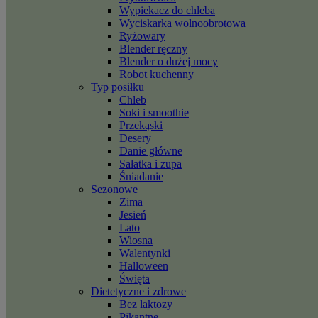
Wypiekacz do chleba
Wyciskarka wolnoobrotowa
Ryżowary
Blender ręczny
Blender o dużej mocy
Robot kuchenny
Typ posiłku
Chleb
Soki i smoothie
Przekąski
Desery
Danie główne
Sałatka i zupa
Śniadanie
Sezonowe
Zima
Jesień
Lato
Wiosna
Walentynki
Halloween
Święta
Dietetyczne i zdrowe
Bez laktozy
Pikantne