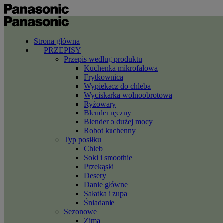
Strona główna
PRZEPISY
Przepis według produktu
Kuchenka mikrofalowa
Frytkownica
Wypiekacz do chleba
Wyciskarka wolnoobrotowa
Ryżowary
Blender ręczny
Blender o dużej mocy
Robot kuchenny
Typ posiłku
Chleb
Soki i smoothie
Przekąski
Desery
Danie główne
Sałatka i zupa
Śniadanie
Sezonowe
Zima