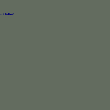
 na parze
a