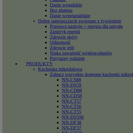
Danie wegańskie
Bez glutenu
Danie wegetariańskie
Dobre samopoczucie związane z żywieniem
Poprawa nastroju + energia dla umysłu
Zastrzyk energii
Zdrowie skóry
Odporność
Zdrowie jelit
Niska zawartość węglowodanów
Przyjazny rodzinie
PRODUKTY
Kuchenka mikrofalowa
Zobacz wszystkie dostępne kuchenki mikro
NN-CS88
NN-DS59
NN-CD88
NN-CD58
NN-CT57
NN-CT56
NN-CT55
NN-DS596
NN-DF38
NN-DF37