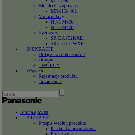
MJ-L500
Blendery i zupowary
MX-HG4401
Multicookery
NF-GM600
NF-GM400
Ryżowary
SR-DA152KXE
SR-DA152WXE
INSPIRACJE
Dołącz do społeczności!
How-to
TWÓRCY
Wsparcie
Rejestracja produktu
Gdzie kupić
Strona główna
PRZEPISY
Przepis według produktu
Kuchenka mikrofalowa
Frytkownica