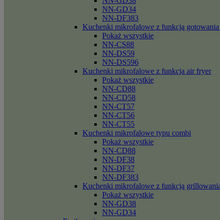
NN-GD38
NN-GD34
NN-DF383
Kuchenki mikrofalowe z funkcją gotowania
Pokaż wszystkie
NN-CS88
NN-DS59
NN-DS596
Kuchenki mikrofalowe z funkcja air fryer
Pokaż wszystkie
NN-CD88
NN-CD58
NN-CT57
NN-CT56
NN-CT55
Kuchenki mikrofalowe typu combi
Pokaż wszystkie
NN-CD88
NN-DF38
NN-DF37
NN-DF383
Kuchenki mikrofalowe z funkcją grillowani
Pokaż wszystkie
NN-GD38
NN-GD34