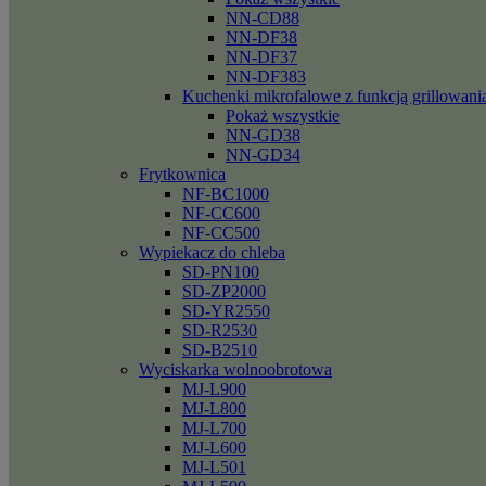
NN-CD88
NN-DF38
NN-DF37
NN-DF383
Kuchenki mikrofalowe z funkcją grillowani
Pokaż wszystkie
NN-GD38
NN-GD34
Frytkownica
NF-BC1000
NF-CC600
NF-CC500
Wypiekacz do chleba
SD-PN100
SD-ZP2000
SD-YR2550
SD-R2530
SD-B2510
Wyciskarka wolnoobrotowa
MJ-L900
MJ-L800
MJ-L700
MJ-L600
MJ-L501