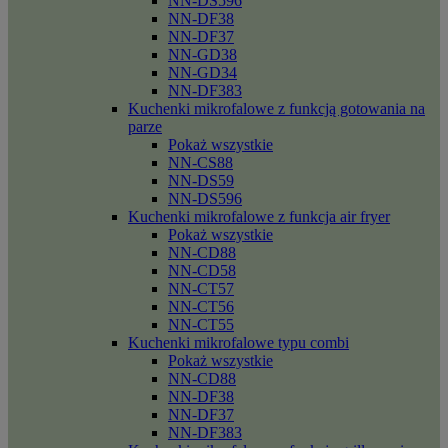
NN-DS596
NN-DF38
NN-DF37
NN-GD38
NN-GD34
NN-DF383
Kuchenki mikrofalowe z funkcją gotowania na
parze
Pokaż wszystkie
NN-CS88
NN-DS59
NN-DS596
Kuchenki mikrofalowe z funkcja air fryer
Pokaż wszystkie
NN-CD88
NN-CD58
NN-CT57
NN-CT56
NN-CT55
Kuchenki mikrofalowe typu combi
Pokaż wszystkie
NN-CD88
NN-DF38
NN-DF37
NN-DF383