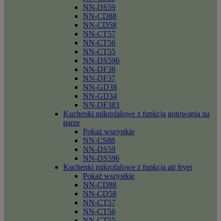
NN-DS59
NN-CD88
NN-CD58
NN-CT57
NN-CT56
NN-CT55
NN-DS596
NN-DF38
NN-DF37
NN-GD38
NN-GD34
NN-DF383
Kuchenki mikrofalowe z funkcją gotowania na
parze
Pokaż wszystkie
NN-CS88
NN-DS59
NN-DS596
Kuchenki mikrofalowe z funkcja air fryer
Pokaż wszystkie
NN-CD88
NN-CD58
NN-CT57
NN-CT56
NN-CT55