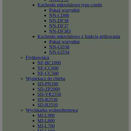
Kuchenki mikrofalowe typu combi
Pokaż wszystkie
NN-CD88
NN-DF38
NN-DF37
NN-DF383
Kuchenki mikrofalowe z funkcją grillowania
Pokaż wszystkie
NN-GD38
NN-GD34
Frytkownica
NF-BC1000
NF-CC600
NF-CC500
Wypiekacz do chleba
SD-PN100
SD-ZP2000
SD-YR2550
SD-R2530
SD-B2510
Wyciskarka wolnoobrotowa
MJ-L900
MJ-L800
MJ-L700