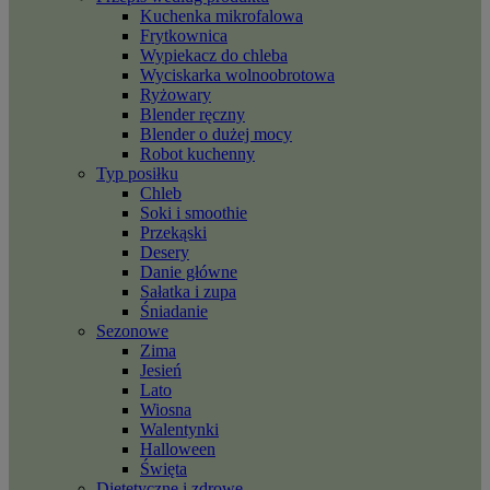
Kuchenka mikrofalowa
Frytkownica
Wypiekacz do chleba
Wyciskarka wolnoobrotowa
Ryżowary
Blender ręczny
Blender o dużej mocy
Robot kuchenny
Typ posiłku
Chleb
Soki i smoothie
Przekąski
Desery
Danie główne
Sałatka i zupa
Śniadanie
Sezonowe
Zima
Jesień
Lato
Wiosna
Walentynki
Halloween
Święta
Dietetyczne i zdrowe