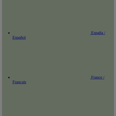
España /
Español
France /
Français