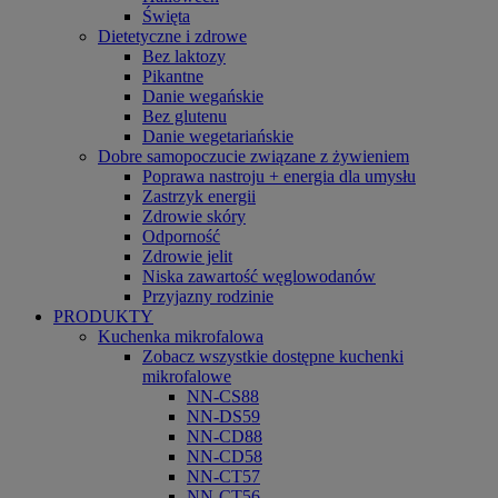
Święta
Dietetyczne i zdrowe
Bez laktozy
Pikantne
Danie wegańskie
Bez glutenu
Danie wegetariańskie
Dobre samopoczucie związane z żywieniem
Poprawa nastroju + energia dla umysłu
Zastrzyk energii
Zdrowie skóry
Odporność
Zdrowie jelit
Niska zawartość węglowodanów
Przyjazny rodzinie
PRODUKTY
Kuchenka mikrofalowa
Zobacz wszystkie dostępne kuchenki
mikrofalowe
NN-CS88
NN-DS59
NN-CD88
NN-CD58
NN-CT57
NN-CT56