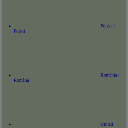
Polska /
Polski
România /
Română
United