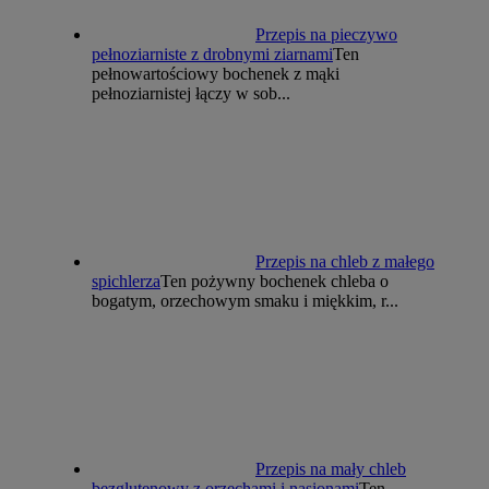
Przepis na pieczywo
pełnoziarniste z drobnymi ziarnami
Ten
pełnowartościowy bochenek z mąki
pełnoziarnistej łączy w sob...
Przepis na chleb z małego
spichlerza
Ten pożywny bochenek chleba o
bogatym, orzechowym smaku i miękkim, r...
Przepis na mały chleb
bezglutenowy z orzechami i nasionami
Ten