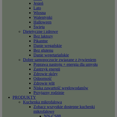
Jesień
Lato
Wiosna
Walentynki
Halloween
Święta
Dietetyczne i zdrowe
Bez laktozy
Pikantne
Danie wegańskie
Bez glutenu
Danie wegetariańskie
Dobre samopoczucie związane z żywieniem
Poprawa nastroju + energia dla umysłu
Zastrzyk energii
Zdrowie skóry
Odporność
Zdrowie jelit
Niska zawartość węglowodanów
Przyjazny rodzinie
PRODUKTY
Kuchenka mikrofalowa
Zobacz wszystkie dostępne kuchenki
mikrofalowe
NN-CS88