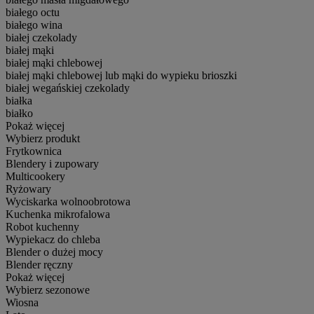
białego octu
białego wina
białej czekolady
białej mąki
białej mąki chlebowej
białej mąki chlebowej lub mąki do wypieku brioszki
białej wegańskiej czekolady
białka
białko
Pokaż więcej
Wybierz produkt
Frytkownica
Blendery i zupowary
Multicookery
Ryżowary
Wyciskarka wolnoobrotowa
Kuchenka mikrofalowa
Robot kuchenny
Wypiekacz do chleba
Blender o dużej mocy
Blender ręczny
Pokaż więcej
Wybierz sezonowe
Wiosna