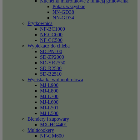
Kuchenki mikrofalowe z funkcją grillowania
Pokaż wszystkie
NN-GD38
NN-GD34
Frytkownica
NF-BC1000
NF-CC600
NF-CC500
Wypiekacz do chleba
SD-PN100
SD-ZP2000
SD-YR2550
SD-R2530
SD-B2510
Wyciskarka wolnoobrotowa
MJ-L900
MJ-L800
MJ-L700
MJ-L600
MJ-L501
MJ-L500
Blendery i zupowary
MX-HG4401
Multicookery
NF-GM600