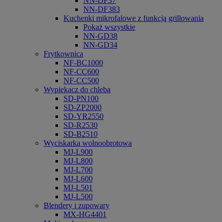
NN-DF37
NN-DF383
Kuchenki mikrofalowe z funkcją grillowania
Pokaż wszystkie
NN-GD38
NN-GD34
Frytkownica
NF-BC1000
NF-CC600
NF-CC500
Wypiekacz do chleba
SD-PN100
SD-ZP2000
SD-YR2550
SD-R2530
SD-B2510
Wyciskarka wolnoobrotowa
MJ-L900
MJ-L800
MJ-L700
MJ-L600
MJ-L501
MJ-L500
Blendery i zupowary
MX-HG4401