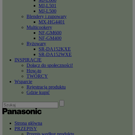
MJ-L600
MJ-L501
MJ-L500
Blendery i zupowary
MX-HG4401
Multicookery
NF-GM600
NF-GM400
Ryżowary
SR-DA152KXE
SR-DA152WXE
INSPIRACJE
Dołącz do społeczności!
How-to
TWÓRCY
Wsparcie
Rejestracja produktu
Gdzie kupić
Strona główna
PRZEPISY
Przepis według produktu