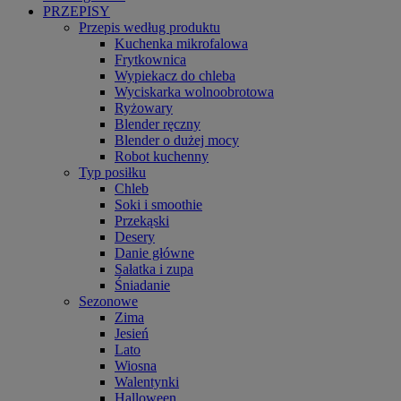
PRZEPISY
Przepis według produktu
Kuchenka mikrofalowa
Frytkownica
Wypiekacz do chleba
Wyciskarka wolnoobrotowa
Ryżowary
Blender ręczny
Blender o dużej mocy
Robot kuchenny
Typ posiłku
Chleb
Soki i smoothie
Przekąski
Desery
Danie główne
Sałatka i zupa
Śniadanie
Sezonowe
Zima
Jesień
Lato
Wiosna
Walentynki
Halloween