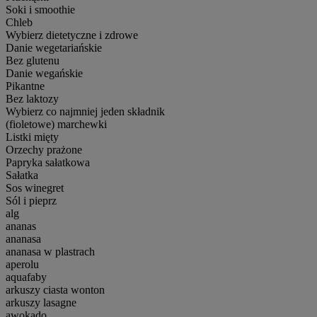
Soki i smoothie
Chleb
Wybierz dietetyczne i zdrowe
Danie wegetariańskie
Bez glutenu
Danie wegańskie
Pikantne
Bez laktozy
Wybierz co najmniej jeden składnik
(fioletowe) marchewki
Listki mięty
Orzechy prażone
Papryka sałatkowa
Sałatka
Sos winegret
Sól i pieprz
alg
ananas
ananasa
ananasa w plastrach
aperolu
aquafaby
arkuszy ciasta wonton
arkuszy lasagne
awokado