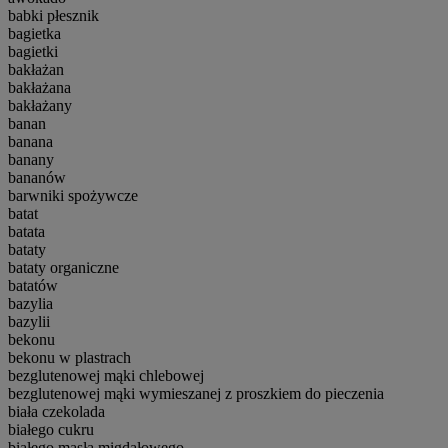
babki płesznik
bagietka
bagietki
bakłażan
bakłażana
bakłażany
banan
banana
banany
bananów
barwniki spożywcze
batat
batata
bataty
bataty organiczne
batatów
bazylia
bazylii
bekonu
bekonu w plastrach
bezglutenowej mąki chlebowej
bezglutenowej mąki wymieszanej z proszkiem do pieczenia
biała czekolada
białego cukru
białego masła migdałowego