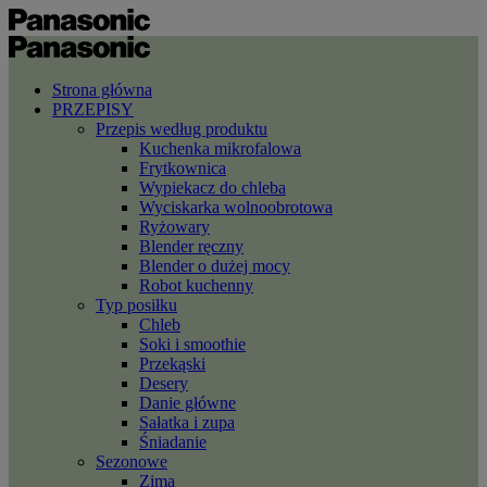
Strona główna
PRZEPISY
Przepis według produktu
Kuchenka mikrofalowa
Frytkownica
Wypiekacz do chleba
Wyciskarka wolnoobrotowa
Ryżowary
Blender ręczny
Blender o dużej mocy
Robot kuchenny
Typ posiłku
Chleb
Soki i smoothie
Przekąski
Desery
Danie główne
Sałatka i zupa
Śniadanie
Sezonowe
Zima