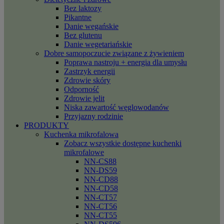
Bez laktozy
Pikantne
Danie wegańskie
Bez glutenu
Danie wegetariańskie
Dobre samopoczucie związane z żywieniem
Poprawa nastroju + energia dla umysłu
Zastrzyk energii
Zdrowie skóry
Odporność
Zdrowie jelit
Niska zawartość węglowodanów
Przyjazny rodzinie
PRODUKTY
Kuchenka mikrofalowa
Zobacz wszystkie dostępne kuchenki
mikrofalowe
NN-CS88
NN-DS59
NN-CD88
NN-CD58
NN-CT57
NN-CT56
NN-CT55