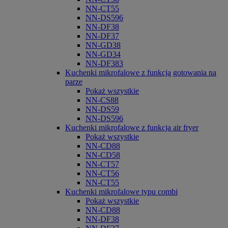
NN-CT55
NN-DS596
NN-DF38
NN-DF37
NN-GD38
NN-GD34
NN-DF383
Kuchenki mikrofalowe z funkcją gotowania na
parze
Pokaż wszystkie
NN-CS88
NN-DS59
NN-DS596
Kuchenki mikrofalowe z funkcja air fryer
Pokaż wszystkie
NN-CD88
NN-CD58
NN-CT57
NN-CT56
NN-CT55
Kuchenki mikrofalowe typu combi
Pokaż wszystkie
NN-CD88
NN-DF38