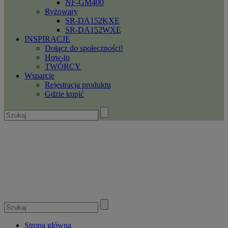
NF-GM400
Ryżowary
SR-DA152KXE
SR-DA152WXE
INSPIRACJE
Dołącz do społeczności!
How-to
TWÓRCY
Wsparcie
Rejestracja produktu
Gdzie kupić
Strona główna