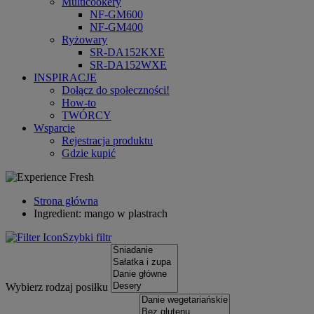
Multicookery
NF-GM600
NF-GM400
Ryżowary
SR-DA152KXE
SR-DA152WXE
INSPIRACJE
Dołącz do społeczności!
How-to
TWÓRCY
Wsparcie
Rejestracja produktu
Gdzie kupić
Strona główna
Ingredient: mango w plastrach
Szybki filtr
Wybierz rodzaj posiłku