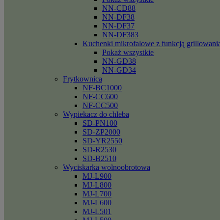
NN-CD88
NN-DF38
NN-DF37
NN-DF383
Kuchenki mikrofalowe z funkcją grillowani
Pokaż wszystkie
NN-GD38
NN-GD34
Frytkownica
NF-BC1000
NF-CC600
NF-CC500
Wypiekacz do chleba
SD-PN100
SD-ZP2000
SD-YR2550
SD-R2530
SD-B2510
Wyciskarka wolnoobrotowa
MJ-L900
MJ-L800
MJ-L700
MJ-L600
MJ-L501