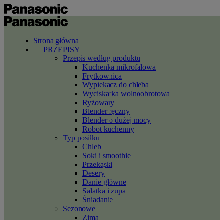
Strona główna
PRZEPISY
Przepis według produktu
Kuchenka mikrofalowa
Frytkownica
Wypiekacz do chleba
Wyciskarka wolnoobrotowa
Ryżowary
Blender ręczny
Blender o dużej mocy
Robot kuchenny
Typ posiłku
Chleb
Soki i smoothie
Przekąski
Desery
Danie główne
Sałatka i zupa
Śniadanie
Sezonowe
Zima