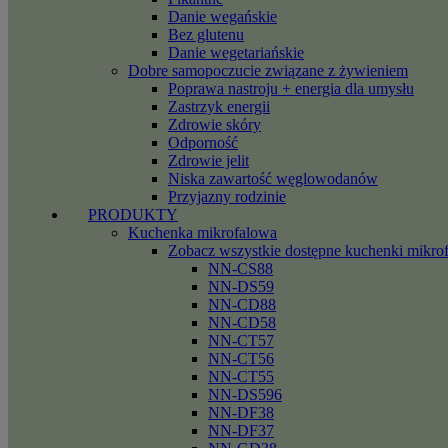
Danie wegańskie
Bez glutenu
Danie wegetariańskie
Dobre samopoczucie związane z żywieniem
Poprawa nastroju + energia dla umysłu
Zastrzyk energii
Zdrowie skóry
Odporność
Zdrowie jelit
Niska zawartość węglowodanów
Przyjazny rodzinie
PRODUKTY
Kuchenka mikrofalowa
Zobacz wszystkie dostępne kuchenki mikro
NN-CS88
NN-DS59
NN-CD88
NN-CD58
NN-CT57
NN-CT56
NN-CT55
NN-DS596
NN-DF38
NN-DF37