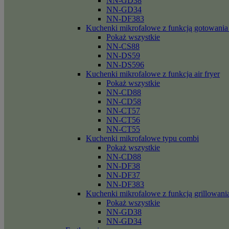
NN-GD38
NN-GD34
NN-DF383
Kuchenki mikrofalowe z funkcją gotowania
Pokaż wszystkie
NN-CS88
NN-DS59
NN-DS596
Kuchenki mikrofalowe z funkcja air fryer
Pokaż wszystkie
NN-CD88
NN-CD58
NN-CT57
NN-CT56
NN-CT55
Kuchenki mikrofalowe typu combi
Pokaż wszystkie
NN-CD88
NN-DF38
NN-DF37
NN-DF383
Kuchenki mikrofalowe z funkcją grillowani
Pokaż wszystkie
NN-GD38
NN-GD34