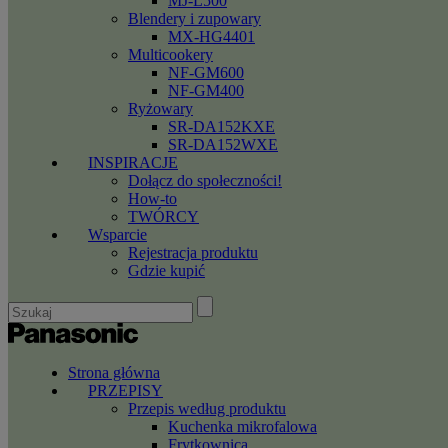
MJ-L500
Blendery i zupowary
MX-HG4401
Multicookery
NF-GM600
NF-GM400
Ryżowary
SR-DA152KXE
SR-DA152WXE
INSPIRACJE
Dołącz do społeczności!
How-to
TWÓRCY
Wsparcie
Rejestracja produktu
Gdzie kupić
Strona główna
PRZEPISY
Przepis według produktu
Kuchenka mikrofalowa
Frytkownica