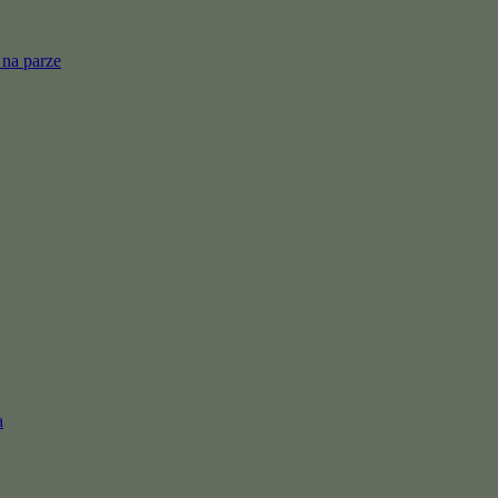
 na parze
a