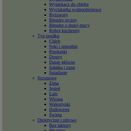
Wypiekacz do chleba
Wyciskarka wolnoobrotowa
Ryżowary
Blender ręczny
Blender o dużej mocy
Robot kuchenny
Typ posiłku
Chleb
Soki i smoothie
Przekąski
Desery
Danie główne
Sałatka i zupa
Śniadanie
Sezonowe
Zima
Jesień
Lato
Wiosna
Walentynki
Halloween
Święta
Dietetyczne i zdrowe
Bez laktozy
Pikantne