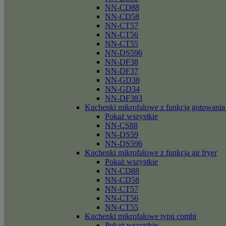
NN-CD88
NN-CD58
NN-CT57
NN-CT56
NN-CT55
NN-DS596
NN-DF38
NN-DF37
NN-GD38
NN-GD34
NN-DF383
Kuchenki mikrofalowe z funkcją gotowania
Pokaż wszystkie
NN-CS88
NN-DS59
NN-DS596
Kuchenki mikrofalowe z funkcja air fryer
Pokaż wszystkie
NN-CD88
NN-CD58
NN-CT57
NN-CT56
NN-CT55
Kuchenki mikrofalowe typu combi
Pokaż wszystkie