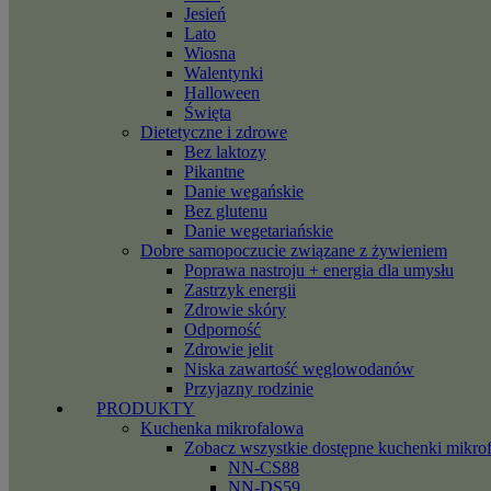
Jesień
Lato
Wiosna
Walentynki
Halloween
Święta
Dietetyczne i zdrowe
Bez laktozy
Pikantne
Danie wegańskie
Bez glutenu
Danie wegetariańskie
Dobre samopoczucie związane z żywieniem
Poprawa nastroju + energia dla umysłu
Zastrzyk energii
Zdrowie skóry
Odporność
Zdrowie jelit
Niska zawartość węglowodanów
Przyjazny rodzinie
PRODUKTY
Kuchenka mikrofalowa
Zobacz wszystkie dostępne kuchenki mikro
NN-CS88
NN-DS59