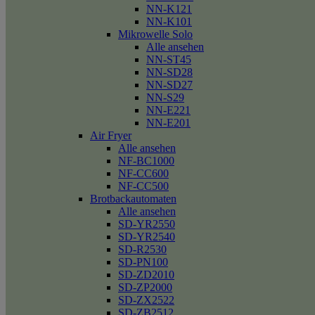
NN-K121
NN-K101
Mikrowelle Solo
Alle ansehen
NN-ST45
NN-SD28
NN-SD27
NN-S29
NN-E221
NN-E201
Air Fryer
Alle ansehen
NF-BC1000
NF-CC600
NF-CC500
Brotbackautomaten
Alle ansehen
SD-YR2550
SD-YR2540
SD-R2530
SD-PN100
SD-ZD2010
SD-ZP2000
SD-ZX2522
SD-ZB2512