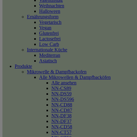
Valentinstag
Weihnachten
Halloween
Ernährungsform
Vegetarisch
Vegan
Glutenfrei
Lactosefrei
Low Carb
Internationale Küche
Mediterran
Asiatisch
Produkte
Mikrowelle & Dampfbackofen
Alle Mikrowellen & Dampfbacköfen
Alle ansehen
NN-CS89
NN-DS59
NN-DS596
NN-CD88
NN-CD87
NN-DF38
NN-DF37
NN-CD58
NN-CT57