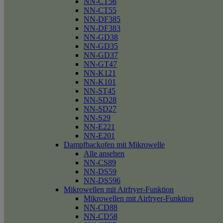
NN-CT56
NN-CT55
NN-DF385
NN-DF383
NN-GD38
NN-GD35
NN-GD37
NN-GT47
NN-K121
NN-K101
NN-ST45
NN-SD28
NN-SD27
NN-S29
NN-E221
NN-E201
Dampfbackofen mit Mikrowelle
Alle ansehen
NN-CS89
NN-DS59
NN-DS596
Mikrowellen mit Airfryer-Funktion
Mikrowellen mit Airfryer-Funktion
NN-CD88
NN-CD58