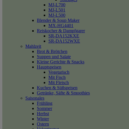
MJ-L700
MJ-L501
MJ-L500
Blender & Soup Maker
MX-HG4401
Reiskocher & Dampfgarer
SR-DA152KXE
SR-DA152WXE
Mahlzeit
Brot & Brötchen
Suppen und Salate
Kleine Gerichte & Snacks
Hauptspeisen
Vegetarisch
Mit Fisch
Mit Fleisch
Kuchen & Süßspeisen
Getränke, Säfte & Smoothies
Saisonales
Frühling
Sommer
Herbst
Winter
Ostern