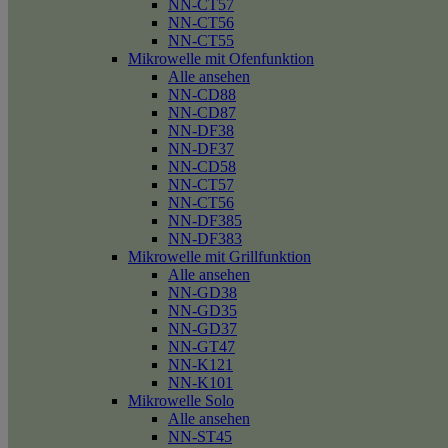
NN-CT57
NN-CT56
NN-CT55
Mikrowelle mit Ofenfunktion
Alle ansehen
NN-CD88
NN-CD87
NN-DF38
NN-DF37
NN-CD58
NN-CT57
NN-CT56
NN-DF385
NN-DF383
Mikrowelle mit Grillfunktion
Alle ansehen
NN-GD38
NN-GD35
NN-GD37
NN-GT47
NN-K121
NN-K101
Mikrowelle Solo
Alle ansehen
NN-ST45