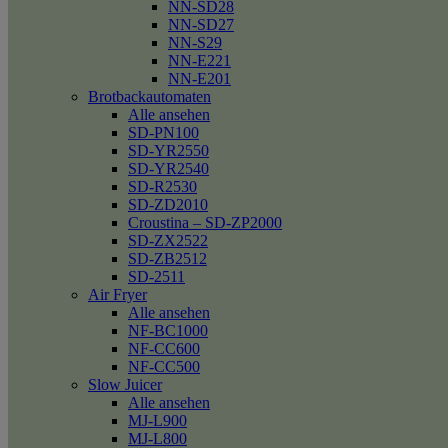
NN-SD28
NN-SD27
NN-S29
NN-E221
NN-E201
Brotbackautomaten
Alle ansehen
SD-PN100
SD-YR2550
SD-YR2540
SD-R2530
SD-ZD2010
Croustina – SD-ZP2000
SD-ZX2522
SD-ZB2512
SD-2511
Air Fryer
Alle ansehen
NF-BC1000
NF-CC600
NF-CC500
Slow Juicer
Alle ansehen
MJ-L900
MJ-L800