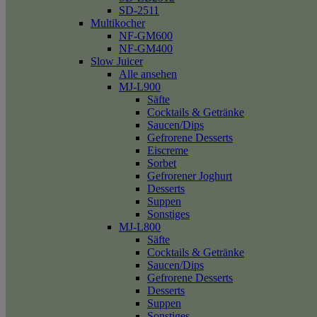
SD-2511
Multikocher
NF-GM600
NF-GM400
Slow Juicer
Alle ansehen
MJ-L900
Säfte
Cocktails & Getränke
Saucen/Dips
Gefrorene Desserts
Eiscreme
Sorbet
Gefrorener Joghurt
Desserts
Suppen
Sonstiges
MJ-L800
Säfte
Cocktails & Getränke
Saucen/Dips
Gefrorene Desserts
Desserts
Suppen
Sonstiges