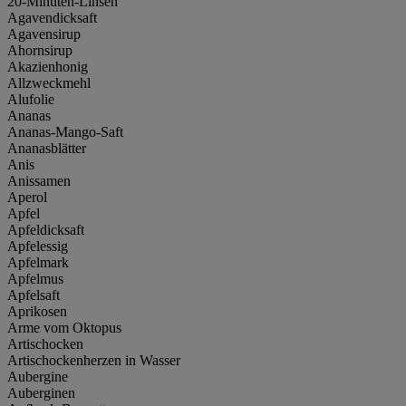
20-Minuten-Linsen
Agavendicksaft
Agavensirup
Ahornsirup
Akazienhonig
Allzweckmehl
Alufolie
Ananas
Ananas-Mango-Saft
Ananasblätter
Anis
Anissamen
Aperol
Apfel
Apfeldicksaft
Apfelessig
Apfelmark
Apfelmus
Apfelsaft
Aprikosen
Arme vom Oktopus
Artischocken
Artischockenherzen in Wasser
Aubergine
Auberginen