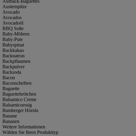
Aufback-Baguettes
Austernpilze
Avocado
Avocados
Avocadoöl
BBQ Soße
Baby-Möhren
Baby-Pute
Babyspinat
Backkakao
Backnatron
Backpflaumen
Backpulver
Backsoda
Bacon
Baconscheiben
Baguette
Baguettebrötchen
Balsamico Creme
Balsamicoessig
Bamberger Hörnla
Banane
Bananen
Weitere Informationen
Wählen Sie Ihren Produkttyp