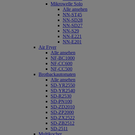
Mikrowelle Solo
Alle ansehen
NN-ST45
NN-SD28
NN-SD27
NN-S29
NN-E221
NN-E201
Air Fryer
Alle ansehen
NF-BC1000
NF-CC600
NF-CC500
Brotbackautomaten
Alle ansehen
SD-YR2550
SD-YR2540
SD-R2530
SD-PN100
SD-ZD2010
SD-ZP2000
SD-ZX2522
SD-ZB2512
SD-2511
Multikocher