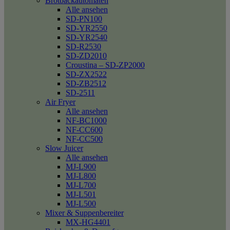
Brotbackautomaten
Alle ansehen
SD-PN100
SD-YR2550
SD-YR2540
SD-R2530
SD-ZD2010
Croustina – SD-ZP2000
SD-ZX2522
SD-ZB2512
SD-2511
Air Fryer
Alle ansehen
NF-BC1000
NF-CC600
NF-CC500
Slow Juicer
Alle ansehen
MJ-L900
MJ-L800
MJ-L700
MJ-L501
MJ-L500
Mixer & Suppenbereiter
MX-HG4401