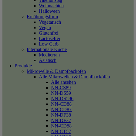
Valentinstag
Weihnachten
Halloween
Ernährungsform
Vegetarisch
Vegan
Glutenfrei
Lactosefrei
Low Carb
Internationale Küche
Mediterran
Asiatisch
Produkte
Mikrowelle & Dampfbackofen
Alle Mikrowellen & Dampfbacköfen
Alle ansehen
NN-CS89
NN-DS59
NN-DS596
NN-CD88
NN-CD87
NN-DF38
NN-DF37
NN-CD58
NN-CT57