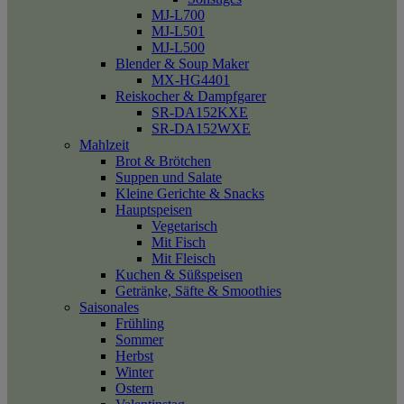
MJ-L700
MJ-L501
MJ-L500
Blender & Soup Maker
MX-HG4401
Reiskocher & Dampfgarer
SR-DA152KXE
SR-DA152WXE
Mahlzeit
Brot & Brötchen
Suppen und Salate
Kleine Gerichte & Snacks
Hauptspeisen
Vegetarisch
Mit Fisch
Mit Fleisch
Kuchen & Süßspeisen
Getränke, Säfte & Smoothies
Saisonales
Frühling
Sommer
Herbst
Winter
Ostern