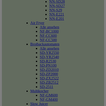
NN-SD28
NN-SD27
NN-S29
NN-E221
NN-E201
Air Fryer
Alle ansehen
NF-BC1000
NF-CC600
NF-CC500
Brotbackautomaten
Alle ansehen
SD-YR2550
SD-YR2540
SD-R2530
SD-PN100
SD-ZD2010
SD-ZP2000
SD-ZX2522
SD-ZB2512
SD-2511
Multikocher
NF-GM600
NF-GM400
Slow Juicer