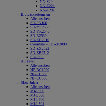
NN-S29
NN-E221
NN-E201
Brotbackautomaten
Alle ansehen
SD-PN100
SD-YR2550
SD-YR2540
SD-R2530
SD-ZD2010
Croustina – SD-ZP2000
SD-ZX2522
SD-ZB2512
SD-2511
Air Fryer
Alle ansehen
NF-BC1000
NF-CC600
NF-CC500
Slow Juicer
Alle ansehen
MJ-L900
MJ-L800
MJ-L700
MJ-L501