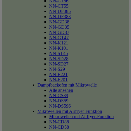
NN-CT56
NN-CT55
NN-DF385
NN-DF383
NN-GD38
NN-GD35
NN-GD37
NN-GT47
NN-K121
NN-K101
NN-ST45
NN-SD28
NN-SD27
NN-S29
NN-E221
NN-E201
Dampfbackofen mit Mikrowelle
Alle ansehen
NN-CS89
NN-DS59
NN-DS596
Mikrowellen mit Airfryer-Funktion
Mikrowellen mit Airfryer-Funktion
NN-CD88
NN-CD58