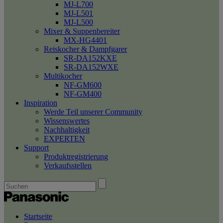
MJ-L700
MJ-L501
MJ-L500
Mixer & Suppenbereiter
MX-HG4401
Reiskocher & Dampfgarer
SR-DA152KXE
SR-DA152WXE
Multikocher
NF-GM600
NF-GM400
Inspiration
Werde Teil unserer Community
Wissenswertes
Nachhaltigkeit
EXPERTEN
Support
Produktregistrierung
Verkaufsstellen
Startseite