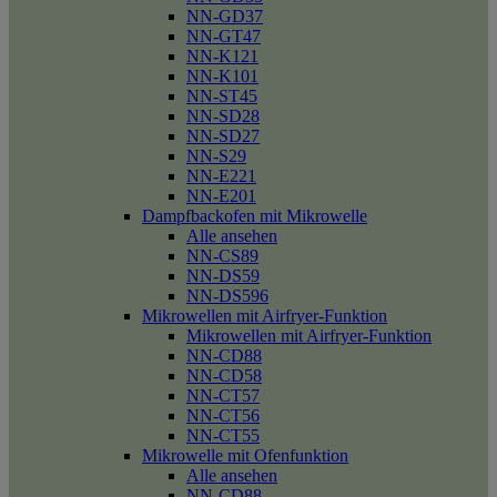
NN-GD37
NN-GT47
NN-K121
NN-K101
NN-ST45
NN-SD28
NN-SD27
NN-S29
NN-E221
NN-E201
Dampfbackofen mit Mikrowelle
Alle ansehen
NN-CS89
NN-DS59
NN-DS596
Mikrowellen mit Airfryer-Funktion
Mikrowellen mit Airfryer-Funktion
NN-CD88
NN-CD58
NN-CT57
NN-CT56
NN-CT55
Mikrowelle mit Ofenfunktion
Alle ansehen
NN-CD88