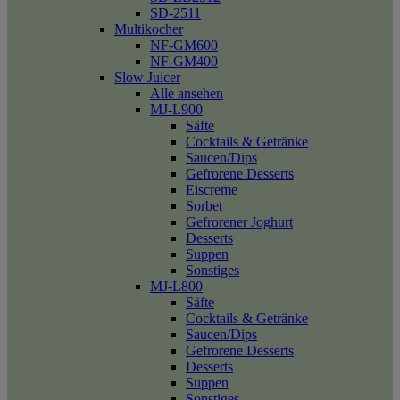
SD-2511
Multikocher
NF-GM600
NF-GM400
Slow Juicer
Alle ansehen
MJ-L900
Säfte
Cocktails & Getränke
Saucen/Dips
Gefrorene Desserts
Eiscreme
Sorbet
Gefrorener Joghurt
Desserts
Suppen
Sonstiges
MJ-L800
Säfte
Cocktails & Getränke
Saucen/Dips
Gefrorene Desserts
Desserts
Suppen
Sonstiges