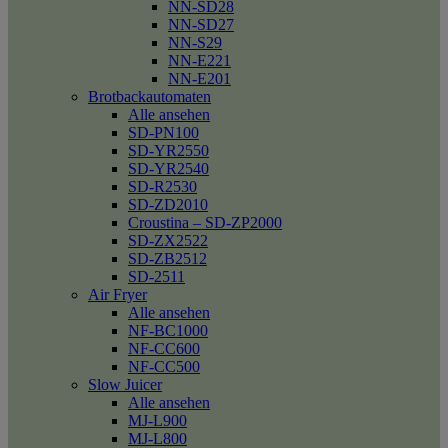
NN-SD28
NN-SD27
NN-S29
NN-E221
NN-E201
Brotbackautomaten
Alle ansehen
SD-PN100
SD-YR2550
SD-YR2540
SD-R2530
SD-ZD2010
Croustina – SD-ZP2000
SD-ZX2522
SD-ZB2512
SD-2511
Air Fryer
Alle ansehen
NF-BC1000
NF-CC600
NF-CC500
Slow Juicer
Alle ansehen
MJ-L900
MJ-L800