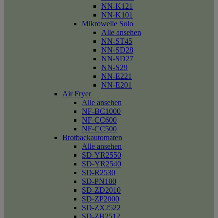
NN-K121
NN-K101
Mikrowelle Solo
Alle ansehen
NN-ST45
NN-SD28
NN-SD27
NN-S29
NN-E221
NN-E201
Air Fryer
Alle ansehen
NF-BC1000
NF-CC600
NF-CC500
Brotbackautomaten
Alle ansehen
SD-YR2550
SD-YR2540
SD-R2530
SD-PN100
SD-ZD2010
SD-ZP2000
SD-ZX2522
SD-ZB2512