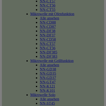
NN-CT57
NN-CT56
NN-CT55
Mikrowelle mit Ofenfunktion
Alle ansehen
NN-CD88
NN-CD87
NN-DF38
NN-DF37
NN-CD58
NN-CT57
NN-CT56
NN-DF385
NN-DF383
Mikrowelle mit Grillfunktion
Alle ansehen
NN-GD38
NN-GD35
NN-GD37
NN-GT47
NN-K121
NN-K101
Mikrowelle Solo
Alle ansehen
NN-ST45