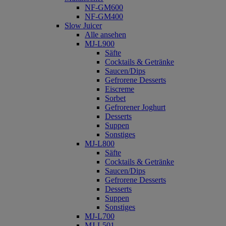
NF-GM600
NF-GM400
Slow Juicer
Alle ansehen
MJ-L900
Säfte
Cocktails & Getränke
Saucen/Dips
Gefrorene Desserts
Eiscreme
Sorbet
Gefrorener Joghurt
Desserts
Suppen
Sonstiges
MJ-L800
Säfte
Cocktails & Getränke
Saucen/Dips
Gefrorene Desserts
Desserts
Suppen
Sonstiges
MJ-L700
MJ-L501