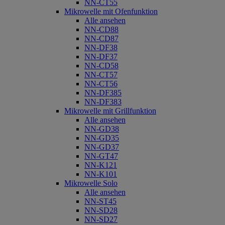
NN-CT55
Mikrowelle mit Ofenfunktion
Alle ansehen
NN-CD88
NN-CD87
NN-DF38
NN-DF37
NN-CD58
NN-CT57
NN-CT56
NN-DF385
NN-DF383
Mikrowelle mit Grillfunktion
Alle ansehen
NN-GD38
NN-GD35
NN-GD37
NN-GT47
NN-K121
NN-K101
Mikrowelle Solo
Alle ansehen
NN-ST45
NN-SD28
NN-SD27