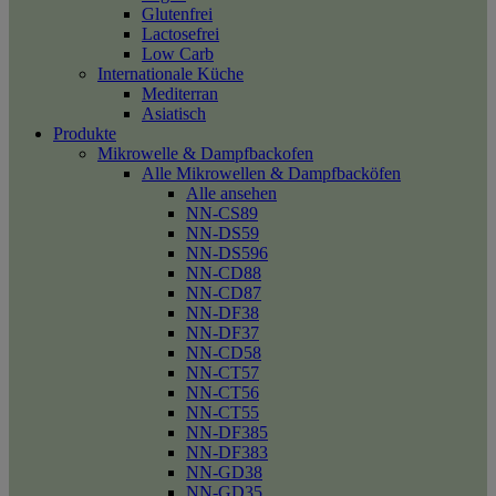
Glutenfrei
Lactosefrei
Low Carb
Internationale Küche
Mediterran
Asiatisch
Produkte
Mikrowelle & Dampfbackofen
Alle Mikrowellen & Dampfbacköfen
Alle ansehen
NN-CS89
NN-DS59
NN-DS596
NN-CD88
NN-CD87
NN-DF38
NN-DF37
NN-CD58
NN-CT57
NN-CT56
NN-CT55
NN-DF385
NN-DF383
NN-GD38
NN-GD35