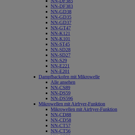
NN-DF385
NN-DF383
NN-GD38
NN-GD35
NN-GD37
NN-GT47
NN-K121
NN-K101
NN-ST45
NN-SD28
NN-SD27
NN-S29
NN-E221
NN-E201
Dampfbackofen mit Mikrowelle
Alle ansehen
NN-CS89
NN-DS59
NN-DS596
Mikrowellen mit Airfryer-Funktion
Mikrowellen mit Airfryer-Funktion
NN-CD88
NN-CD58
NN-CT57
NN-CT56