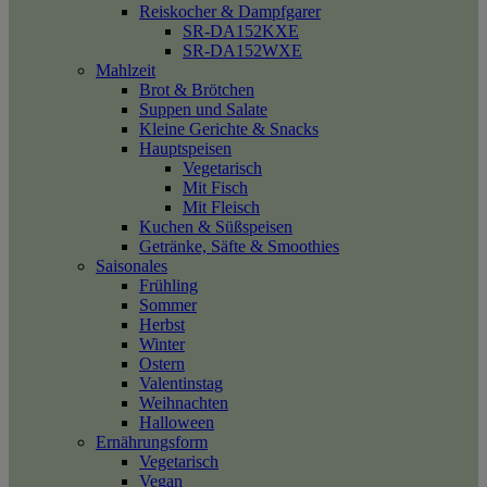
Reiskocher & Dampfgarer
SR-DA152KXE
SR-DA152WXE
Mahlzeit
Brot & Brötchen
Suppen und Salate
Kleine Gerichte & Snacks
Hauptspeisen
Vegetarisch
Mit Fisch
Mit Fleisch
Kuchen & Süßspeisen
Getränke, Säfte & Smoothies
Saisonales
Frühling
Sommer
Herbst
Winter
Ostern
Valentinstag
Weihnachten
Halloween
Ernährungsform
Vegetarisch
Vegan