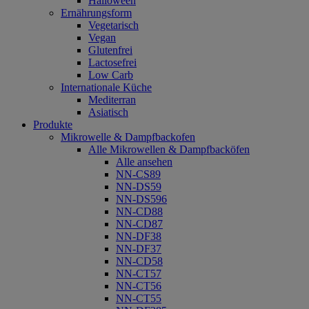
Halloween
Ernährungsform
Vegetarisch
Vegan
Glutenfrei
Lactosefrei
Low Carb
Internationale Küche
Mediterran
Asiatisch
Produkte
Mikrowelle & Dampfbackofen
Alle Mikrowellen & Dampfbacköfen
Alle ansehen
NN-CS89
NN-DS59
NN-DS596
NN-CD88
NN-CD87
NN-DF38
NN-DF37
NN-CD58
NN-CT57
NN-CT56
NN-CT55