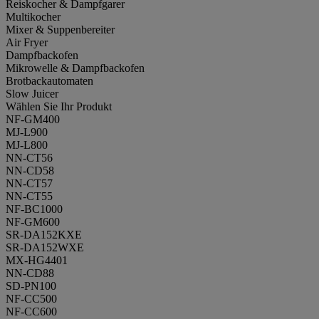
Reiskocher & Dampfgarer
Multikocher
Mixer & Suppenbereiter
Air Fryer
Dampfbackofen
Mikrowelle & Dampfbackofen
Brotbackautomaten
Slow Juicer
Wählen Sie Ihr Produkt
NF-GM400
MJ-L900
MJ-L800
NN-CT56
NN-CD58
NN-CT57
NN-CT55
NF-BC1000
NF-GM600
SR-DA152KXE
SR-DA152WXE
MX-HG4401
NN-CD88
SD-PN100
NF-CC500
NF-CC600